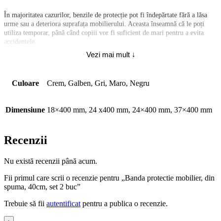
În majoritatea cazurilor, benzile de protecție pot fi îndepărtate fără a lăsa
urme sau a deteriora suprafața mobilierului. Aceasta înseamnă că le poți
utiliza temporar, până când copiii vor fi suficient de mari pentru a evita
accidentele.
Vezi mai mult ↓
Ideale pentru mesele rotunde sau patrate, adaptabila la aproape orice forma
de muchie datorita materialului flexibil din care este confectionata.
Culoare
Crem, Galben, Gri, Maro, Negru
Banda de protectie pentru muchii, set 2 buc, poate fi instalata pe picioarele
meselor, muchiile dulapurilor, marginea televizoarelor, marginile paturilor,
a patuturilor, muchiile peretilor, muchiile altor obiecte din locuinta,
Dimensiune
18×400 mm, 24 x400 mm, 24×400 mm, 37×400 mm
gradinita, loc de joaca, sala de sport, si alte locuri destinate copiilor si nu
numai etc.
Banda de protectie pentru muchii este confectionata din spuma de cauciuc
NBR, fiind moale, non-toxica.
Recenzii
În comparație cu alte produse din silicon, cele din spuma NBR au o mai
Nu există recenzii până acum.
mare elasticitate și moliciune, astfel încât să poată absorbi o forță de impact
mai puternică.
Fii primul care scrii o recenzie pentru „Banda protectie mobilier, din
spuma, 40cm, set 2 buc”
Protectoarele pentru muchiile mobilierelor si a altor muchii au o suprafata
rezistenta la zgarieturi, datorita densitatii mari au o rezistenta mai mare la
Trebuie să fii
autentificat
pentru a publica o recenzie.
rupere.