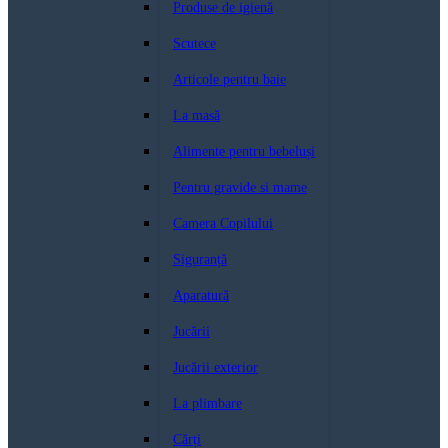
Produse de igienă
Scutece
Articole pentru baie
La masă
Alimente pentru bebeluși
Pentru gravide si mame
Camera Copilului
Siguranță
Aparatură
Jucării
Jucării exterior
La plimbare
Cărți