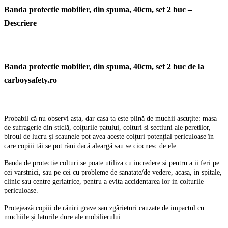
Banda protectie mobilier, din spuma, 40cm, set 2 buc –
Descriere
Banda protectie mobilier, din spuma, 40cm, set 2 buc de la
carboysafety.ro
Probabil că nu observi asta, dar casa ta este plină de muchii ascuțite: masa
de sufragerie din sticlă, colțurile patului, colturi si sectiuni ale peretilor,
biroul de lucru și scaunele pot avea aceste colțuri potențial periculoase în
care copiii tăi se pot răni dacă aleargă sau se ciocnesc de ele.
Banda de protectie colturi se poate utiliza cu incredere si pentru a ii feri pe
cei varstnici, sau pe cei cu probleme de sanatate/de vedere, acasa, in spitale,
clinic sau centre geriatrice, pentru a evita accidentarea lor in colturile
periculoase.
Protejează copiii de răniri grave sau zgârieturi cauzate de impactul cu
muchiile și laturile dure ale mobilierului.