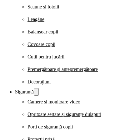
Scaune și fotolii
Leagăne
Balansoar copii
Covoare copii
Cutii pentru jucării
Premergătoare și antepremergătoare
Decorațiuni
Siguranță
Camere și monitoare video
Opritoare sertare și siguranțe dulapuri
Porți de siguranță copii
Protecții priză