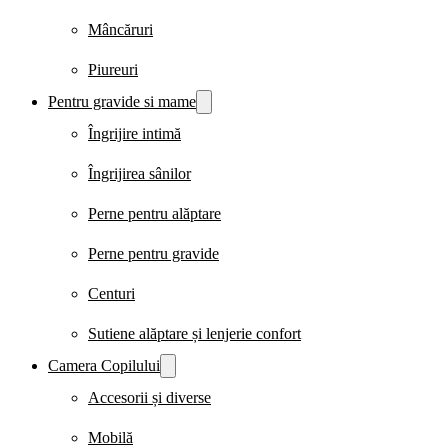
Mâncăruri
Piureuri
Pentru gravide si mame
Îngrijire intimă
Îngrijirea sânilor
Perne pentru alăptare
Perne pentru gravide
Centuri
Sutiene alăptare și lenjerie confort
Camera Copilului
Accesorii și diverse
Mobilă