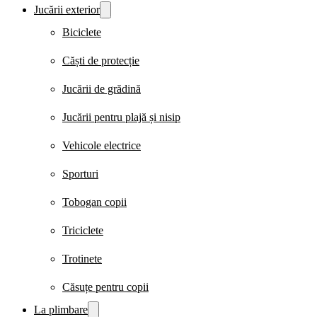
Jucării exterior
Biciclete
Căști de protecție
Jucării de grădină
Jucării pentru plajă și nisip
Vehicole electrice
Sporturi
Tobogan copii
Triciclete
Trotinete
Căsuțe pentru copii
La plimbare