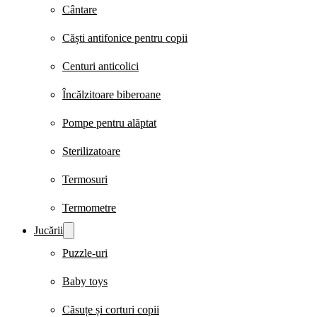
Cântare
Căști antifonice pentru copii
Centuri anticolici
Încălzitoare biberoane
Pompe pentru alăptat
Sterilizatoare
Termosuri
Termometre
Jucării
Puzzle-uri
Baby toys
Căsuțe și corturi copii