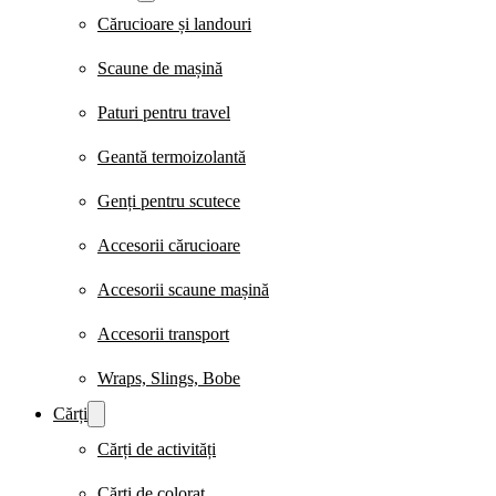
Cărucioare și landouri
Scaune de mașină
Paturi pentru travel
Geantă termoizolantă
Genți pentru scutece
Accesorii cărucioare
Accesorii scaune mașină
Accesorii transport
Wraps, Slings, Bobe
Cărți
Cărți de activități
Cărți de colorat