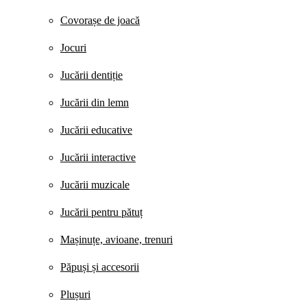
Covorașe de joacă
Jocuri
Jucării dentiție
Jucării din lemn
Jucării educative
Jucării interactive
Jucării muzicale
Jucării pentru pătuț
Mașinuțe, avioane, trenuri
Păpuși și accesorii
Plușuri