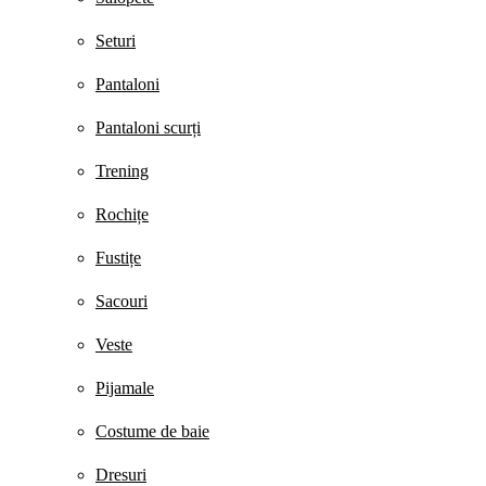
Seturi
Pantaloni
Pantaloni scurți
Trening
Rochițe
Fustițe
Sacouri
Veste
Pijamale
Costume de baie
Dresuri