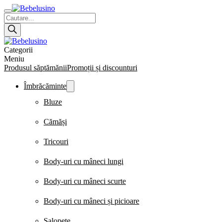
Products
search
Categorii
Meniu
Produsul săptămănii
Promoții și discounturi
Îmbrăcăminte
Bluze
Cămăși
Tricouri
Body-uri cu mâneci lungi
Body-uri cu mâneci scurte
Body-uri cu mâneci și picioare
Salopete