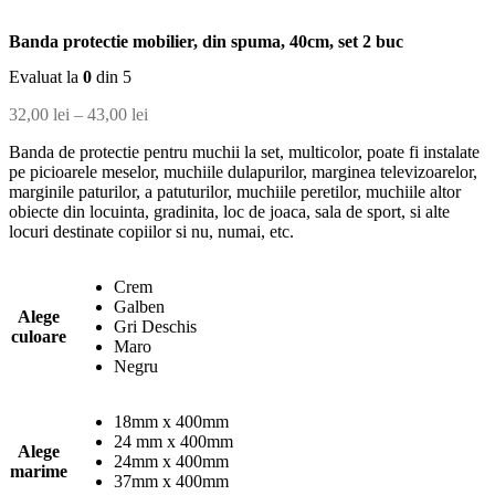
Banda protectie mobilier, din spuma, 40cm, set 2 buc
Evaluat la
0
din 5
Interval
32,00
lei
–
43,00
lei
de
Banda de protectie pentru muchii la set, multicolor, poate fi instalate
prețuri:
pe picioarele meselor, muchiile dulapurilor, marginea televizoarelor,
32,00 lei
marginile paturilor, a patuturilor, muchiile peretilor, muchiile altor
până
obiecte din locuinta, gradinita, loc de joaca, sala de sport, si alte
la
locuri destinate copiilor si nu, numai, etc.
43,00 lei
Crem
Galben
Alege
Gri Deschis
culoare
Maro
Negru
18mm x 400mm
24 mm x 400mm
Alege
24mm x 400mm
marime
37mm x 400mm