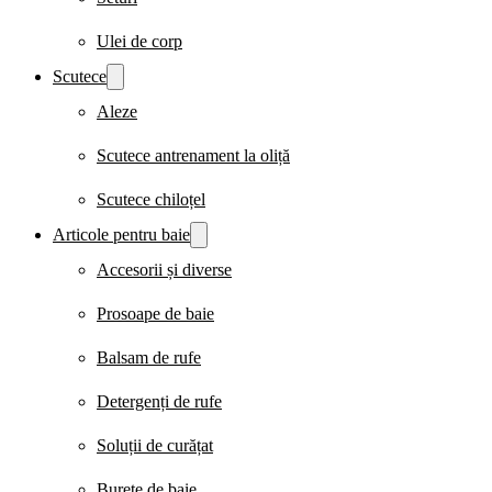
Ulei de corp
Scutece
Aleze
Scutece antrenament la oliță
Scutece chiloțel
Articole pentru baie
Accesorii și diverse
Prosoape de baie
Balsam de rufe
Detergenți de rufe
Soluții de curățat
Burete de baie