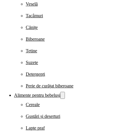
Veselă
Tacâmuri
Cănițe
Biberoane
Tetine
Suzete
Detergenți
Perie de curățat biberoane
Alimente pentru bebeluși
Cereale
Gustări și deserturi
Lapte praf