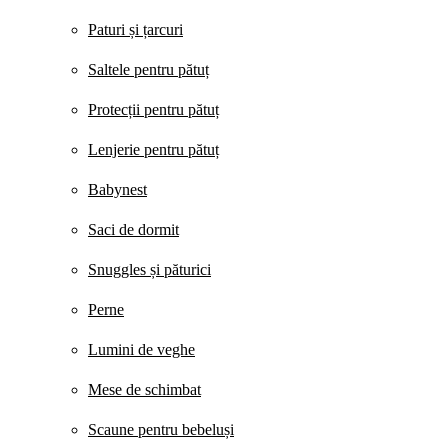
Paturi și țarcuri
Saltele pentru pătuț
Protecții pentru pătuț
Lenjerie pentru pătuț
Babynest
Saci de dormit
Snuggles și păturici
Perne
Lumini de veghe
Mese de schimbat
Scaune pentru bebeluși