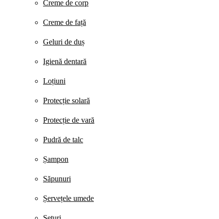
Creme de corp
Creme de față
Geluri de duș
Igienă dentară
Loțiuni
Protecție solară
Protecție de vară
Pudră de talc
Șampon
Săpunuri
Șervețele umede
Seturi