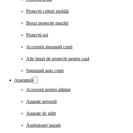
Protecții colțuri mobilă
Benzi protecție muchii
Protecții uși
Accesorii siguranță copii
Alte tipuri de protecții pentru casă
Siguranță auto copii
Aparatură
Accesorii pentru alăptat
Aparate aerosoli
Aparate de gătit
Aspiratoare nazale