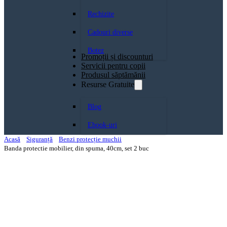
Rechizite
Cadouri diverse
Botez
Promoții și discounturi
Servicii pentru copii
Produsul săptămănii
Resurse Gratuite
Blog
Ebook-uri
Acasă
Siguranță
Benzi protecție muchii
Banda protectie mobilier, din spuma, 40cm, set 2 buc