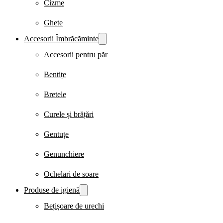
Cizme
Ghete
Accesorii Îmbrăcăminte
Accesorii pentru păr
Bentițe
Bretele
Curele și brățări
Gentuțe
Genunchiere
Ochelari de soare
Produse de igienă
Bețișoare de urechi