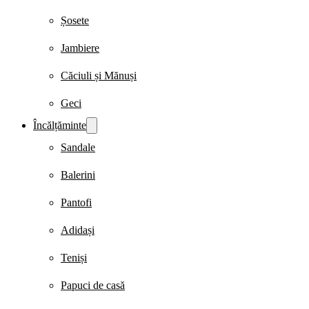
Șosete
Jambiere
Căciuli și Mănuși
Geci
Încălțăminte
Sandale
Balerini
Pantofi
Adidași
Teniși
Papuci de casă