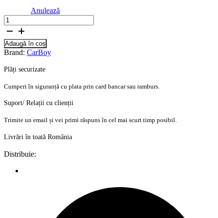
Anulează
Cantitate
Banda
protectie
Adaugă în coș
mobilier,
Brand:
CarBoy
din
spuma,
Plăți securizate
40cm,
set
Cumperi în siguranță cu plata prin card bancar sau ramburs.
2
buc
Suport/ Relații cu clienții
Trimite un email și vei primi răspuns în cel mai scurt timp posibil.
Livrări în toată România
Distribuie: