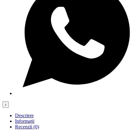
‹
Descriere
Informații
Recenzii (0)