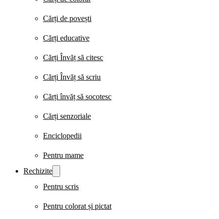
Cărți de povești
Cărți educative
Cărți Învăț să citesc
Cărți Învăț să scriu
Cărți învăț să socotesc
Cărți senzoriale
Enciclopedii
Pentru mame
Rechizite
Pentru scris
Pentru colorat și pictat