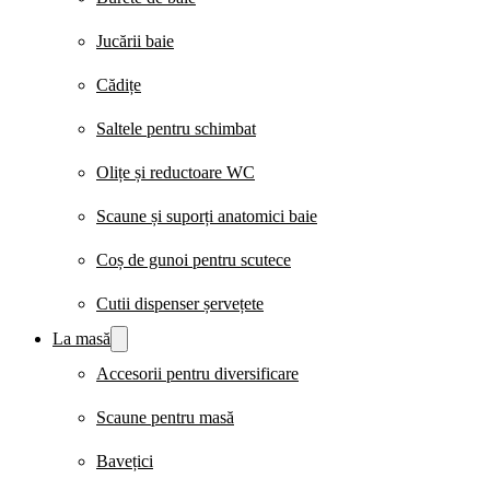
Jucării baie
Cădițe
Saltele pentru schimbat
Olițe și reductoare WC
Scaune și suporți anatomici baie
Coș de gunoi pentru scutece
Cutii dispenser șervețete
La masă
Accesorii pentru diversificare
Scaune pentru masă
Bavețici