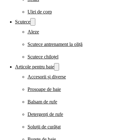
Ulei de corp
Scutece
Aleze
Scutece antrenament la oliță
Scutece chiloțel
Articole pentru baie
Accesorii și diverse
Prosoape de baie
Balsam de rufe
Detergenți de rufe
Soluții de curățat
Burete de baie