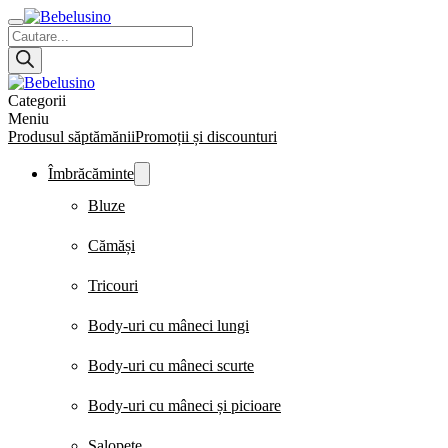
Products
search
Categorii
Meniu
Produsul săptămănii
Promoții și discounturi
Îmbrăcăminte
Bluze
Cămăși
Tricouri
Body-uri cu mâneci lungi
Body-uri cu mâneci scurte
Body-uri cu mâneci și picioare
Salopete