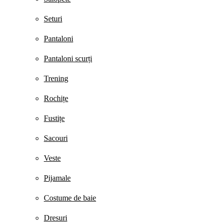
Seturi
Pantaloni
Pantaloni scurți
Trening
Rochițe
Fustițe
Sacouri
Veste
Pijamale
Costume de baie
Dresuri