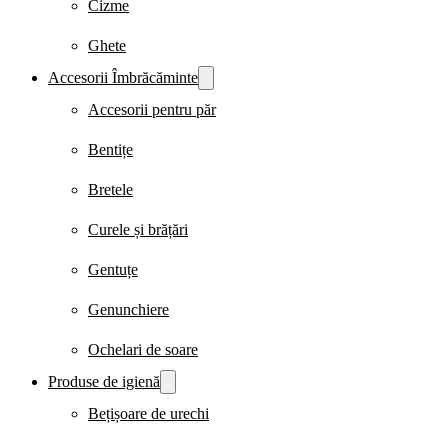
Cizme
Ghete
Accesorii Îmbrăcăminte
Accesorii pentru păr
Bentițe
Bretele
Curele și brățări
Gentuțe
Genunchiere
Ochelari de soare
Produse de igienă
Bețișoare de urechi