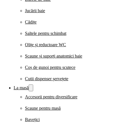
Jucării baie
Cădițe
Saltele pentru schimbat
Olițe și reductoare WC
Scaune și suporți anatomici baie
Coș de gunoi pentru scutece
Cutii dispenser șervețete
La masă
Accesorii pentru diversificare
Scaune pentru masă
Bavețici