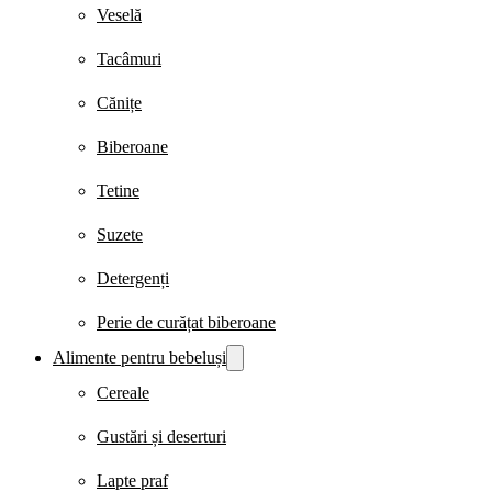
Veselă
Tacâmuri
Cănițe
Biberoane
Tetine
Suzete
Detergenți
Perie de curățat biberoane
Alimente pentru bebeluși
Cereale
Gustări și deserturi
Lapte praf