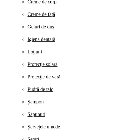
Creme de corp
Creme de față
Geluri de duș
Igienă dentară
Loțiuni
Protecție solară
Protecție de vară
Pudră de talc
Șampon
Săpunuri
Șervețele umede
Seturi