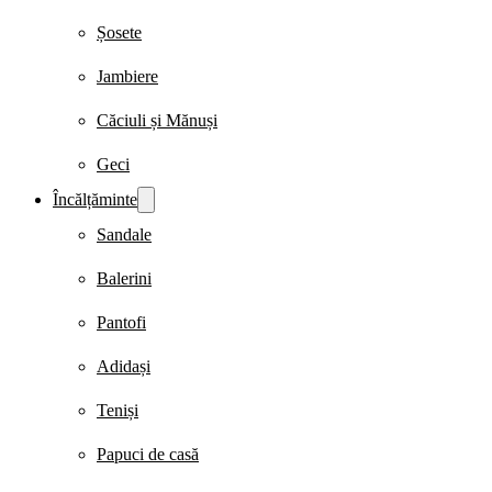
Șosete
Jambiere
Căciuli și Mănuși
Geci
Încălțăminte
Sandale
Balerini
Pantofi
Adidași
Teniși
Papuci de casă