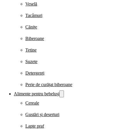
Veselă
Tacâmuri
Cănițe
Biberoane
Tetine
Suzete
Detergenți
Perie de curățat biberoane
Alimente pentru bebeluși
Cereale
Gustări și deserturi
Lapte praf