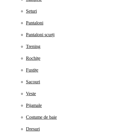
Seturi
Pantaloni
Pantaloni scurți
Trening
Rochițe
Fustițe
Sacouri
Veste
Pijamale
Costume de baie
Dresuri