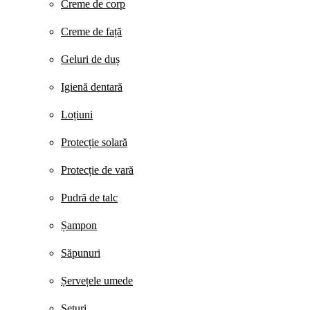
Creme de corp
Creme de față
Geluri de duș
Igienă dentară
Loțiuni
Protecție solară
Protecție de vară
Pudră de talc
Șampon
Săpunuri
Șervețele umede
Seturi