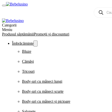
Products
search
Categorii
Meniu
Produsul săptămănii
Promoții și discounturi
Îmbrăcăminte
Bluze
Cămăși
Tricouri
Body-uri cu mâneci lungi
Body-uri cu mâneci scurte
Body-uri cu mâneci și picioare
Salopete