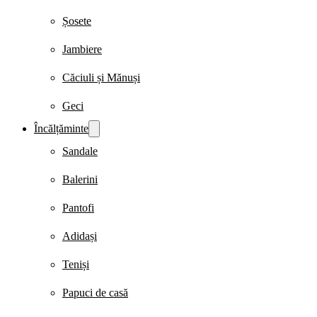
Șosete
Jambiere
Căciuli și Mănuși
Geci
Încălțăminte
Sandale
Balerini
Pantofi
Adidași
Teniși
Papuci de casă