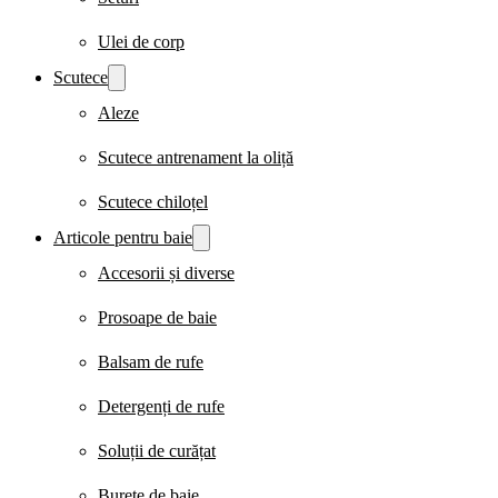
Ulei de corp
Scutece
Aleze
Scutece antrenament la oliță
Scutece chiloțel
Articole pentru baie
Accesorii și diverse
Prosoape de baie
Balsam de rufe
Detergenți de rufe
Soluții de curățat
Burete de baie