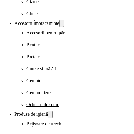
Cizme
Ghete
Accesorii Îmbrăcăminte
Accesorii pentru păr
Bentițe
Bretele
Curele și brățări
Gentuțe
Genunchiere
Ochelari de soare
Produse de igienă
Bețișoare de urechi