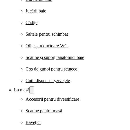
Jucării baie
Cădițe
Saltele pentru schimbat
Olițe și reductoare WC
Scaune și suporți anatomici baie
Coș de gunoi pentru scutece
Cutii dispenser șervețete
La masă
Accesorii pentru diversificare
Scaune pentru masă
Bavețici