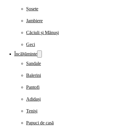
Șosete
Jambiere
Căciuli și Mănuși
Geci
Încălțăminte
Sandale
Balerini
Pantofi
Adidași
Teniși
Papuci de casă