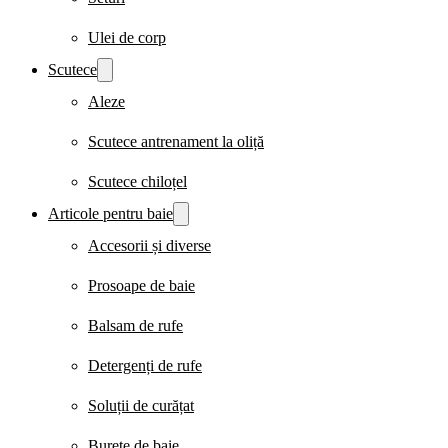
Ulei de corp
Scutece
Aleze
Scutece antrenament la oliță
Scutece chiloțel
Articole pentru baie
Accesorii și diverse
Prosoape de baie
Balsam de rufe
Detergenți de rufe
Soluții de curățat
Burete de baie