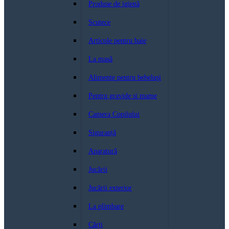
Produse de igienă
Scutece
Articole pentru baie
La masă
Alimente pentru bebeluși
Pentru gravide si mame
Camera Copilului
Siguranță
Aparatură
Jucării
Jucării exterior
La plimbare
Cărți