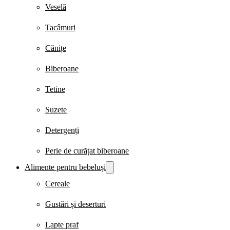
Veselă
Tacâmuri
Cănițe
Biberoane
Tetine
Suzete
Detergenți
Perie de curățat biberoane
Alimente pentru bebeluși
Cereale
Gustări și deserturi
Lapte praf