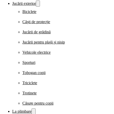
Jucării exterior
Biciclete
Căști de protecție
Jucării de grădină
Jucării pentru plajă și nisip
Vehicole electrice
Sporturi
Tobogan copii
Triciclete
Trotinete
Căsuțe pentru copii
La plimbare