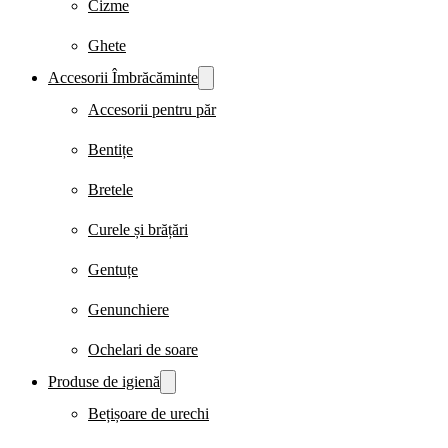
Cizme
Ghete
Accesorii Îmbrăcăminte
Accesorii pentru păr
Bentițe
Bretele
Curele și brățări
Gentuțe
Genunchiere
Ochelari de soare
Produse de igienă
Bețișoare de urechi