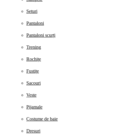
Seturi
Pantaloni
Pantaloni scurți
Trening
Rochițe
Fustițe
Sacouri
Veste
Pijamale
Costume de baie
Dresuri