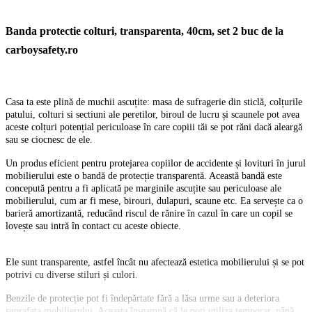
Banda protectie colturi, transparenta, 40cm, set 2 buc de la
carboysafety.ro
Casa ta este plină de muchii ascuțite: masa de sufragerie din sticlă, colțurile
patului, colturi si sectiuni ale peretilor, biroul de lucru și scaunele pot avea
aceste colțuri potențial periculoase în care copiii tăi se pot răni dacă aleargă
sau se ciocnesc de ele.
Un produs eficient pentru protejarea copiilor de accidente și lovituri în jurul
mobilierului este o bandă de protecție transparentă. Această bandă este
concepută pentru a fi aplicată pe marginile ascuțite sau periculoase ale
mobilierului, cum ar fi mese, birouri, dulapuri, scaune etc. Ea servește ca o
barieră amortizantă, reducând riscul de rănire în cazul în care un copil se
lovește sau intră în contact cu aceste obiecte.
Ele sunt transparente, astfel încât nu afectează estetica mobilierului și se pot
potrivi cu diverse stiluri și culori.
Benzile de protecție pot fi îndepărtate fără a lăsa urme sau a deteriora
suprafața mobilierului. Aceasta înseamnă că le poți utiliza temporar, până