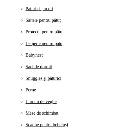
Paturi și țarcuri
Saltele pentru pătuț
Protecții pentru pătuț
Lenjerie pentru pătuț
Babynest
Saci de dormit
Snuggles și păturici
Perne
Lumini de veghe
Mese de schimbat
Scaune pentru bebeluși