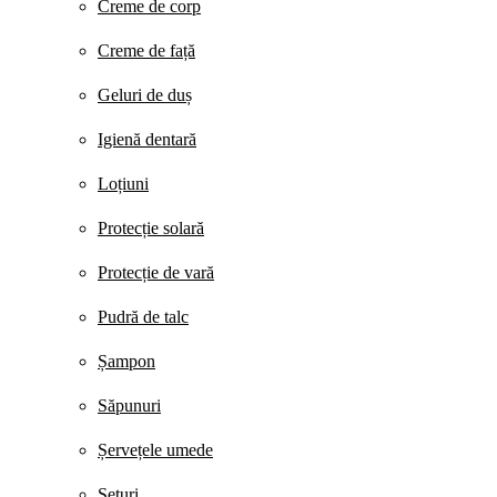
Creme de corp
Creme de față
Geluri de duș
Igienă dentară
Loțiuni
Protecție solară
Protecție de vară
Pudră de talc
Șampon
Săpunuri
Șervețele umede
Seturi