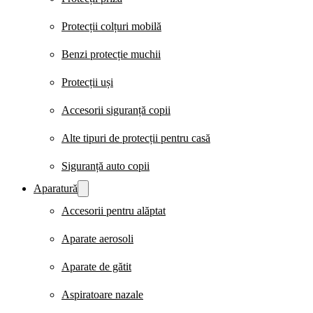
Protecții colțuri mobilă
Benzi protecție muchii
Protecții uși
Accesorii siguranță copii
Alte tipuri de protecții pentru casă
Siguranță auto copii
Aparatură
Accesorii pentru alăptat
Aparate aerosoli
Aparate de gătit
Aspiratoare nazale