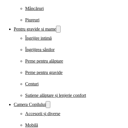
Mâncăruri
Piureuri
Pentru gravide si mame
Îngrijire intimă
Îngrijirea sânilor
Perne pentru alăptare
Perne pentru gravide
Centuri
Sutiene alăptare și lenjerie confort
Camera Copilului
Accesorii și diverse
Mobilă