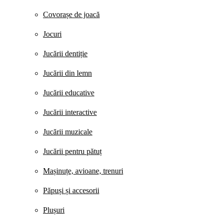
Covorașe de joacă
Jocuri
Jucării dentiție
Jucării din lemn
Jucării educative
Jucării interactive
Jucării muzicale
Jucării pentru pătuț
Mașinuțe, avioane, trenuri
Păpuși și accesorii
Plușuri