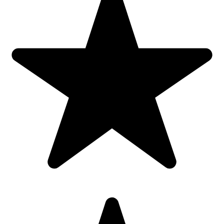
UE privind siguranța copiilor.
Dimensiuni disponibile:
18(l)x400(L)x 11(h)interior x15(h) x4(grosime)
24(l)x400(L)x 16(h)interior x22(h) x6(grosime)
Producator
:
CAR-BOY CO LTD