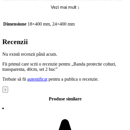
când copiii vor fi suficient de mari pentru a evita accidentele.
Vezi mai mult ↓
Ideale pentru mesele rotunde sau patrate, adaptabila la aproape orice forma
de muchie datorita materialului flexibil din care este confectionata.
Dimensiune
18×400 mm, 24×400 mm
Banda de protectie pentru muchii, transparenta, poate fi instalata pe
picioarele meselor, muchiile dulapurilor, marginea televizoarelor, marginile
paturilor, a patuturilor, muchiile peretilor, muchiile altor obiecte din
Recenzii
locuinta, gradinita, loc de joaca, sala de sport, si alte locuri destinate
copiilor si nu numai etc.
Nu există recenzii până acum.
Benzile de protecție pot fi utile pentru protejarea persoanelor în vârstă sau a
celor cu mobilitate redusă de lovituri accidentale în jurul mobilierului. Ele
Fii primul care scrii o recenzie pentru „Banda protectie colturi,
pot fi aplicate pe marginile obiectelor, cum ar fi mesele de cafea sau
transparenta, 40cm, set 2 buc”
scaunele, pentru a reduce riscul de rănire.
Trebuie să fii
autentificat
pentru a publica o recenzie.
Protectoarele pentru muchiile mobilierelor si a altor muchii au o suprafata
rezistenta la zgarieturi, datorita densitatii mari au o rezistenta mai mare la
›
rupere.
Produse similare
Benzile de protecție transparente sunt flexibile și ușor de instalat. Ele pot fi
tăiate în lungimea dorită și apoi fixate pe colțurile sau marginile obiectelor
utilizând banda dublu adeziva, silicon, sau adezivi puternici.
Banda dublu-adeziva este inclusa in set.
Benzile de protectie muchii pentru copii respectă pe deplin reglementările