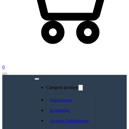
0
Categorii produse
Îmbrăcăminte
Încălțăminte
Accesorii Îmbrăcăminte