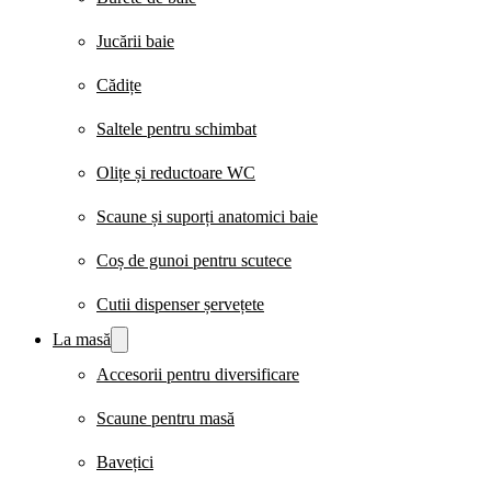
Jucării baie
Cădițe
Saltele pentru schimbat
Olițe și reductoare WC
Scaune și suporți anatomici baie
Coș de gunoi pentru scutece
Cutii dispenser șervețete
La masă
Accesorii pentru diversificare
Scaune pentru masă
Bavețici