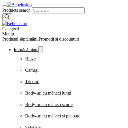
Products search
Categorii
Meniu
Produsul săptămănii
Promoții și discounturi
Îmbrăcăminte
Bluze
Cămăși
Tricouri
Body-uri cu mâneci lungi
Body-uri cu mâneci scurte
Body-uri cu mâneci și picioare
Salopete