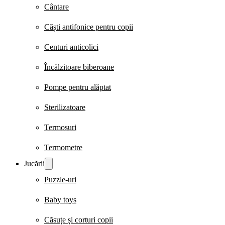
Cântare
Căști antifonice pentru copii
Centuri anticolici
Încălzitoare biberoane
Pompe pentru alăptat
Sterilizatoare
Termosuri
Termometre
Jucării
Puzzle-uri
Baby toys
Căsuțe și corturi copii