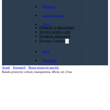
Rechizite
Cadouri diverse
Botez
Promoții și discounturi
Servicii pentru copii
Produsul săptămănii
Resurse Gratuite
Blog
Ebook-uri
Acasă
Siguranță
Benzi protecție muchii
Banda protectie colturi, transparenta, 40cm, set 2 buc