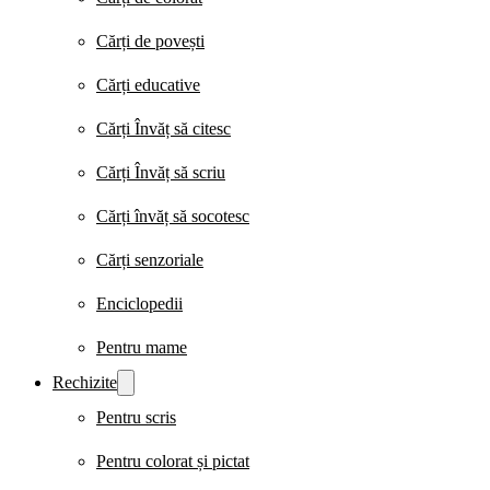
Cărți de povești
Cărți educative
Cărți Învăț să citesc
Cărți Învăț să scriu
Cărți învăț să socotesc
Cărți senzoriale
Enciclopedii
Pentru mame
Rechizite
Pentru scris
Pentru colorat și pictat