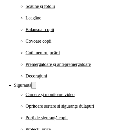
Scaune și fotolii
Leagăne
Balansoar copii
Covoare copii
Cutii pentru jucării
Premergătoare și antepremergătoare
Decorațiuni
Siguranță
Camere și monitoare video
Opritoare sertare și siguranțe dulapuri
Porți de siguranță copii
Protecții priză