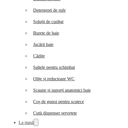
Detergenți de rufe
Soluții de curățat
Burete de baie
Jucării baie
Cădițe
Saltele pentru schimbat
Olițe și reductoare WC
Scaune și suporți anatomici baie
Coș de gunoi pentru scutece
Cutii dispenser șervețete
La masă