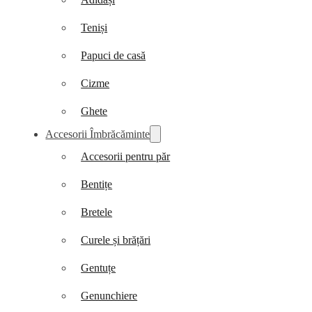
Teniși
Papuci de casă
Cizme
Ghete
Accesorii Îmbrăcăminte
Accesorii pentru păr
Bentițe
Bretele
Curele și brățări
Gentuțe
Genunchiere