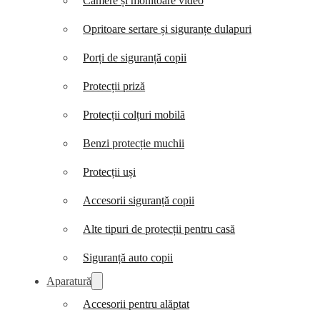
Camere și monitoare video
Opritoare sertare și siguranțe dulapuri
Porți de siguranță copii
Protecții priză
Protecții colțuri mobilă
Benzi protecție muchii
Protecții uși
Accesorii siguranță copii
Alte tipuri de protecții pentru casă
Siguranță auto copii
Aparatură
Accesorii pentru alăptat