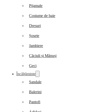
Pijamale
Costume de baie
Dresuri
Șosete
Jambiere
Căciuli și Mănuși
Geci
Încălțăminte
Sandale
Balerini
Pantofi
Adidași