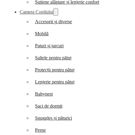
Sutiene alăptare și lenjerie confort
Camera Copilului
Accesorii și diverse
Mobilă
Paturi și țarcuri
Saltele pentru pătuț
Protecții pentru pătuț
Lenjerie pentru pătuț
Babynest
Saci de dormit
Snuggles și păturici
Perne