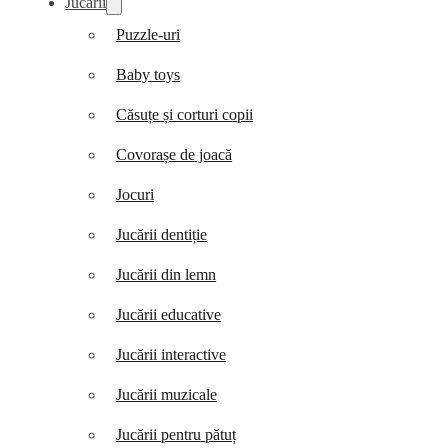
Jucării
Puzzle-uri
Baby toys
Căsuțe și corturi copii
Covorașe de joacă
Jocuri
Jucării dentiție
Jucării din lemn
Jucării educative
Jucării interactive
Jucării muzicale
Jucării pentru pătuț