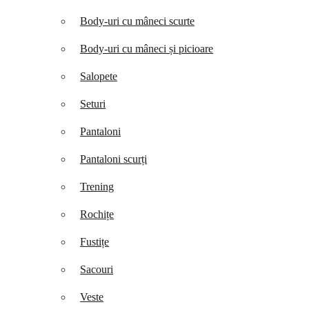
Body-uri cu mâneci scurte
Body-uri cu mâneci și picioare
Salopete
Seturi
Pantaloni
Pantaloni scurți
Trening
Rochițe
Fustițe
Sacouri
Veste