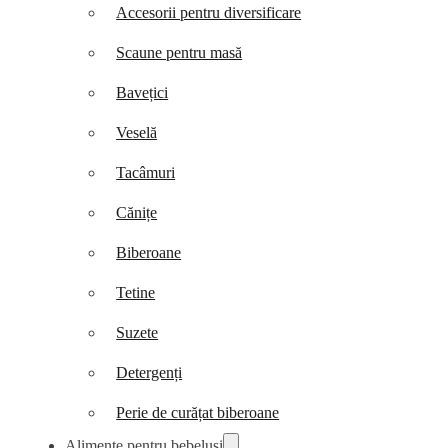
Accesorii pentru diversificare
Scaune pentru masă
Bavețici
Veselă
Tacâmuri
Cănițe
Biberoane
Tetine
Suzete
Detergenți
Perie de curățat biberoane
Alimente pentru bebeluși