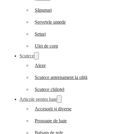
Săpunuri
Șervețele umede
Seturi
Ulei de corp
Scutece
Aleze
Scutece antrenament la oliță
Scutece chiloțel
Articole pentru baie
Accesorii și diverse
Prosoape de baie
Balsam de rufe