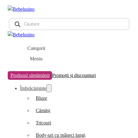
Products
search
Categorii
Meniu
Produsul săptămănii
Promoții și discounturi
Îmbrăcăminte
Bluze
Cămăși
Tricouri
Body-uri cu mâneci lungi