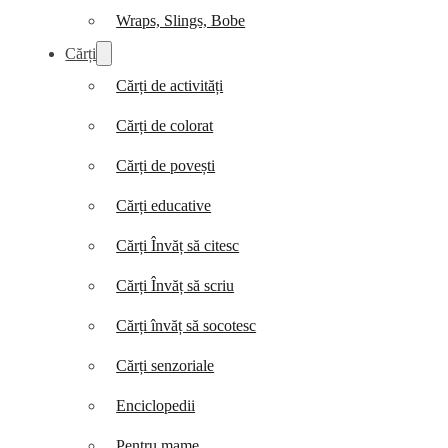
Wraps, Slings, Bobe
Cărți
Cărți de activități
Cărți de colorat
Cărți de povești
Cărți educative
Cărți Învăț să citesc
Cărți Învăț să scriu
Cărți învăț să socotesc
Cărți senzoriale
Enciclopedii
Pentru mame