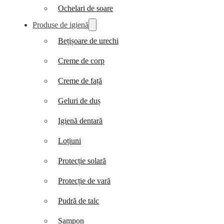
Ochelari de soare
Produse de igienă
Bețișoare de urechi
Creme de corp
Creme de față
Geluri de duș
Igienă dentară
Loțiuni
Protecție solară
Protecție de vară
Pudră de talc
Șampon