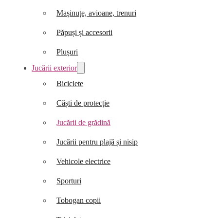
Mașinuțe, avioane, trenuri
Păpuși și accesorii
Plușuri
Jucării exterior
Biciclete
Căști de protecție
Jucării de grădină
Jucării pentru plajă și nisip
Vehicole electrice
Sporturi
Tobogan copii