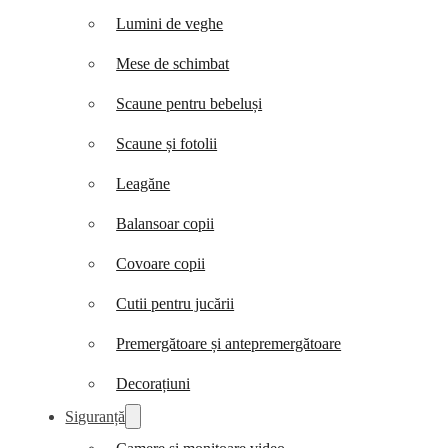
Lumini de veghe
Mese de schimbat
Scaune pentru bebeluși
Scaune și fotolii
Leagăne
Balansoar copii
Covoare copii
Cutii pentru jucării
Premergătoare și antepremergătoare
Decorațiuni
Siguranță