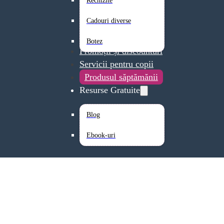
Rechizite
Cadouri diverse
Botez
Promoții și discounturi
Servicii pentru copii
Produsul săptămănii
Resurse Gratuite
Blog
Ebook-uri