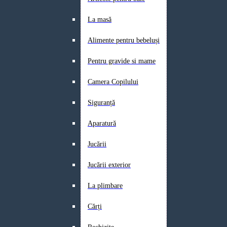
La masă
Alimente pentru bebeluși
Pentru gravide si mame
Camera Copilului
Siguranță
Aparatură
Jucării
Jucării exterior
La plimbare
Cărți