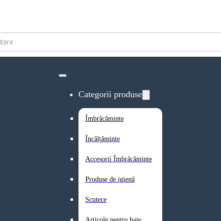
Categorii produse
Îmbrăcăminte
Încălțăminte
Accesorii Îmbrăcăminte
Produse de igienă
Scutece
Articole pentru baie