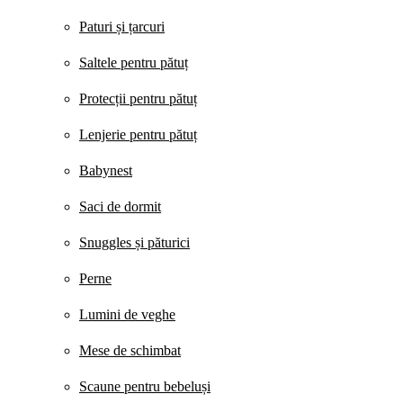
Paturi și țarcuri
Saltele pentru pătuț
Protecții pentru pătuț
Lenjerie pentru pătuț
Babynest
Saci de dormit
Snuggles și păturici
Perne
Lumini de veghe
Mese de schimbat
Scaune pentru bebeluși