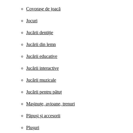
Covorașe de joacă
Jocuri
Jucării dentiție
Jucării din lemn
Jucării educative
Jucării interactive
Jucării muzicale
Jucării pentru pătuț
Mașinuțe, avioane, trenuri
Păpuși și accesorii
Plușuri