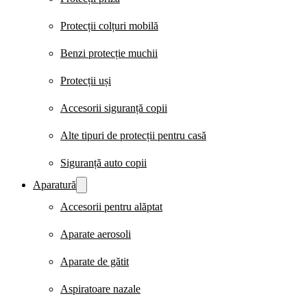
Protecții colțuri mobilă
Benzi protecție muchii
Protecții uși
Accesorii siguranță copii
Alte tipuri de protecții pentru casă
Siguranță auto copii
Aparatură
Accesorii pentru alăptat
Aparate aerosoli
Aparate de gătit
Aspiratoare nazale