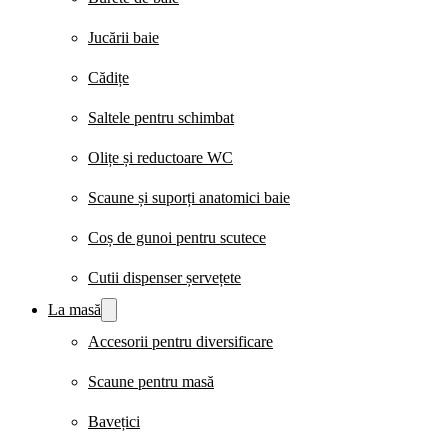
Jucării baie
Cădițe
Saltele pentru schimbat
Olițe și reductoare WC
Scaune și suporți anatomici baie
Coș de gunoi pentru scutece
Cutii dispenser șervețete
La masă
Accesorii pentru diversificare
Scaune pentru masă
Bavețici