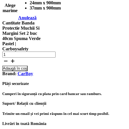
24mm x 900mm
Alege
37mm x 900mm
marime
Anulează
Cantitate Banda
Protectie Muchii Si
Margini Set 2 buc
40cm Spuma Verde
Pastel |
Carboysafety
Adaugă în coș
Brand:
CarBoy
Plăți securizate
Cumperi în siguranță cu plata prin card bancar sau ramburs.
Suport/ Relații cu clienții
Trimite un email și vei primi răspuns în cel mai scurt timp posibil.
Livrări în toată România