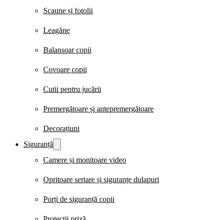
Scaune și fotolii
Leagăne
Balansoar copii
Covoare copii
Cutii pentru jucării
Premergătoare și antepremergătoare
Decorațiuni
Siguranță
Camere și monitoare video
Opritoare sertare și siguranțe dulapuri
Porți de siguranță copii
Protecții priză