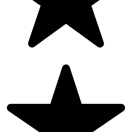
💡
Siguranță Pentru Toți – Nu Doar Pentru Copii
Se mai poate folosi cu încredere și aici
⬇️