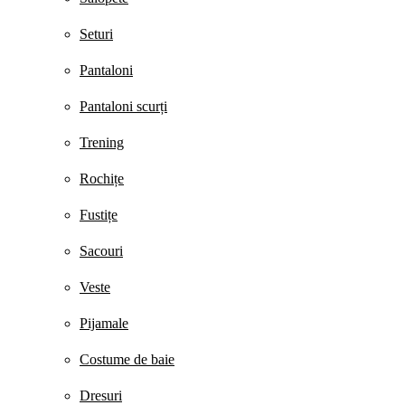
Seturi
Pantaloni
Pantaloni scurți
Trening
Rochițe
Fustițe
Sacouri
Veste
Pijamale
Costume de baie
Dresuri