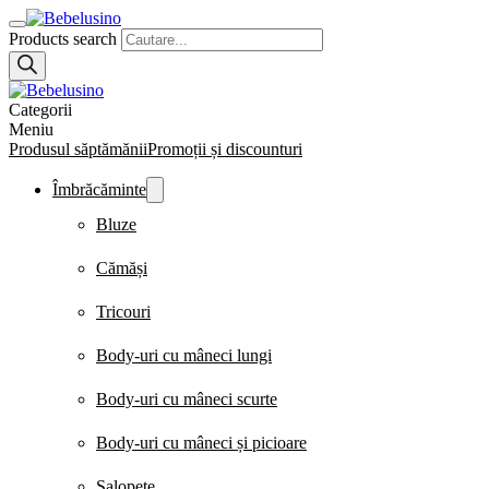
Products search
Categorii
Meniu
Produsul săptămănii
Promoții și discounturi
Îmbrăcăminte
Bluze
Cămăși
Tricouri
Body-uri cu mâneci lungi
Body-uri cu mâneci scurte
Body-uri cu mâneci și picioare
Salopete