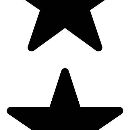
protejate
🍃 Centre de recuperare, azile, spitale – pentru siguranța
vârstnicilor sau pacienților
🍃 Birouri acasă – pentru un plus de protecție în spațiile de
lucru