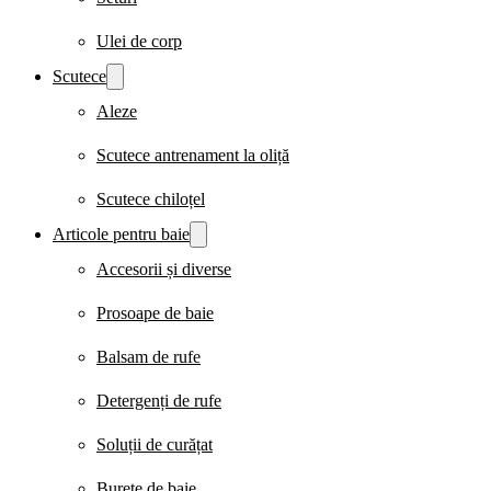
Ulei de corp
Scutece
Aleze
Scutece antrenament la oliță
Scutece chiloțel
Articole pentru baie
Accesorii și diverse
Prosoape de baie
Balsam de rufe
Detergenți de rufe
Soluții de curățat
Burete de baie