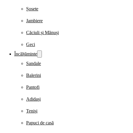
Șosete
Jambiere
Căciuli și Mănuși
Geci
Încălțăminte
Sandale
Balerini
Pantofi
Adidași
Teniși
Papuci de casă