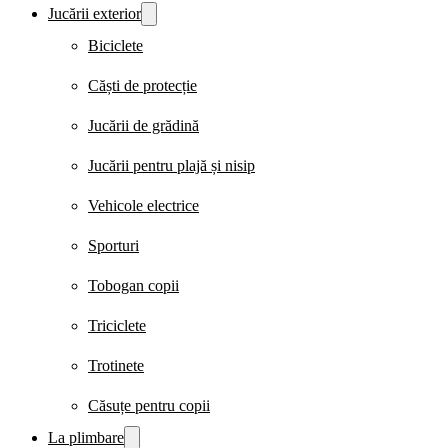
Jucării exterior
Biciclete
Căști de protecție
Jucării de grădină
Jucării pentru plajă și nisip
Vehicole electrice
Sporturi
Tobogan copii
Triciclete
Trotinete
Căsuțe pentru copii
La plimbare