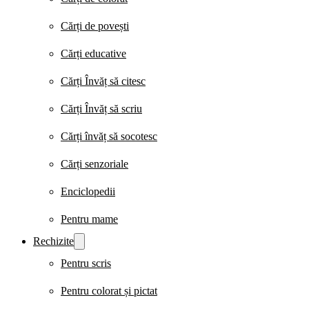
Cărți de povești
Cărți educative
Cărți Învăț să citesc
Cărți Învăț să scriu
Cărți învăț să socotesc
Cărți senzoriale
Enciclopedii
Pentru mame
Rechizite
Pentru scris
Pentru colorat și pictat