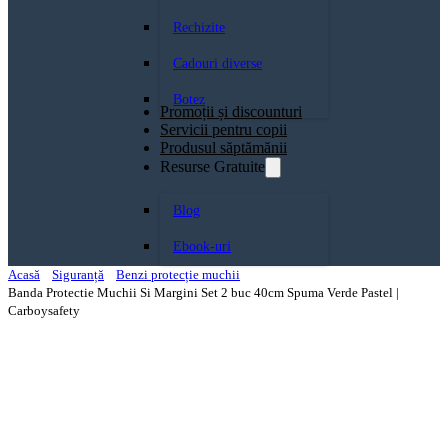
Rechizite
Cadouri diverse
Botez
Promoții și discounturi
Servicii pentru copii
Produsul săptămănii
Resurse Gratuite
Blog
Ebook-uri
Acasă
Siguranță
Benzi protecție muchii
Banda Protectie Muchii Si Margini Set 2 buc 40cm Spuma Verde Pastel |
Carboysafety