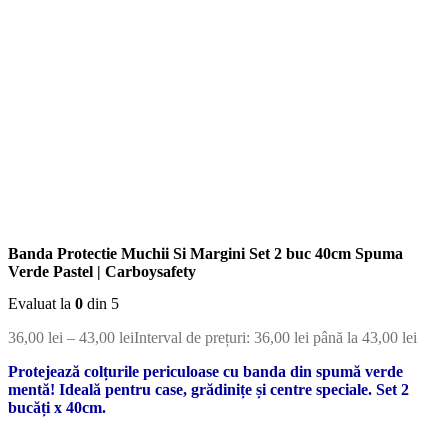
Banda Protectie Muchii Si Margini Set 2 buc 40cm Spuma
Verde Pastel | Carboysafety
Evaluat la
0
din 5
36,00
lei
–
43,00
lei
Interval de prețuri: 36,00 lei până la 43,00 lei
Protejează colțurile periculoase cu banda din spumă verde
mentă! Ideală pentru case, grădinițe și centre speciale. Set 2
bucăți x 40cm.