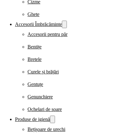
Cizme
Ghete
Accesorii Îmbrăcăminte
Accesorii pentru păr
Bentițe
Bretele
Curele și brățări
Gentuțe
Genunchiere
Ochelari de soare
Produse de igienă
Bețișoare de urechi