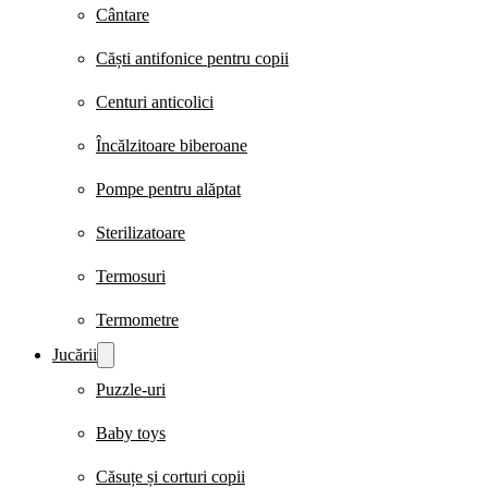
Cântare
Căști antifonice pentru copii
Centuri anticolici
Încălzitoare biberoane
Pompe pentru alăptat
Sterilizatoare
Termosuri
Termometre
Jucării
Puzzle-uri
Baby toys
Căsuțe și corturi copii