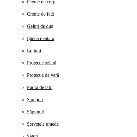
Creme de corp
Creme de față
Geluri de duș
Igienă dentară
Loțiuni
Protecție solară
Protecție de vară
Pudră de talc
Șampon
Săpunuri
Șervețele umede
Seturi