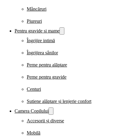
Mâncăruri
Piureuri
Pentru gravide si mame
Îngrijire intimă
Îngrijirea sânilor
Perne pentru alăptare
Perne pentru gravide
Centuri
Sutiene alăptare și lenjerie confort
Camera Copilului
Accesorii și diverse
Mobilă