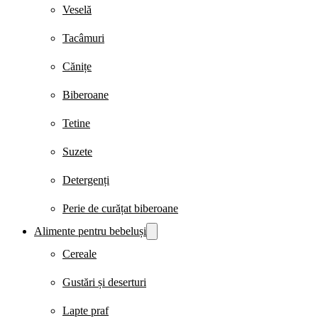
Veselă
Tacâmuri
Cănițe
Biberoane
Tetine
Suzete
Detergenți
Perie de curățat biberoane
Alimente pentru bebeluși
Cereale
Gustări și deserturi
Lapte praf