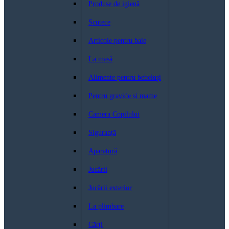
Produse de igienă
Scutece
Articole pentru baie
La masă
Alimente pentru bebeluși
Pentru gravide si mame
Camera Copilului
Siguranță
Aparatură
Jucării
Jucării exterior
La plimbare
Cărți