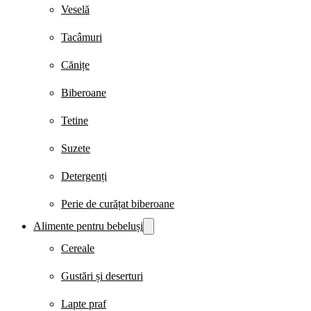
Veselă
Tacâmuri
Cănițe
Biberoane
Tetine
Suzete
Detergenți
Perie de curățat biberoane
Alimente pentru bebeluși
Cereale
Gustări și deserturi
Lapte praf