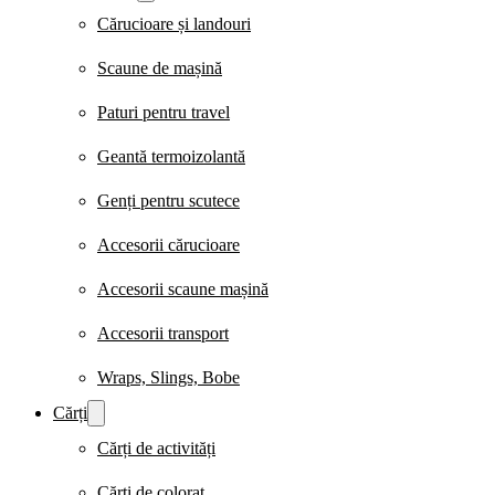
Cărucioare și landouri
Scaune de mașină
Paturi pentru travel
Geantă termoizolantă
Genți pentru scutece
Accesorii cărucioare
Accesorii scaune mașină
Accesorii transport
Wraps, Slings, Bobe
Cărți
Cărți de activități
Cărți de colorat