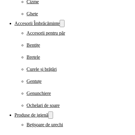
Cizme
Ghete
Accesorii Îmbrăcăminte
Accesorii pentru păr
Bentițe
Bretele
Curele și brățări
Gentuțe
Genunchiere
Ochelari de soare
Produse de igienă
Bețișoare de urechi