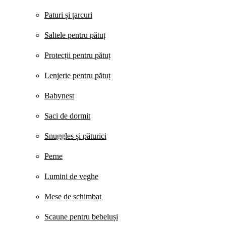
Paturi și țarcuri
Saltele pentru pătuț
Protecții pentru pătuț
Lenjerie pentru pătuț
Babynest
Saci de dormit
Snuggles și păturici
Perne
Lumini de veghe
Mese de schimbat
Scaune pentru bebeluși