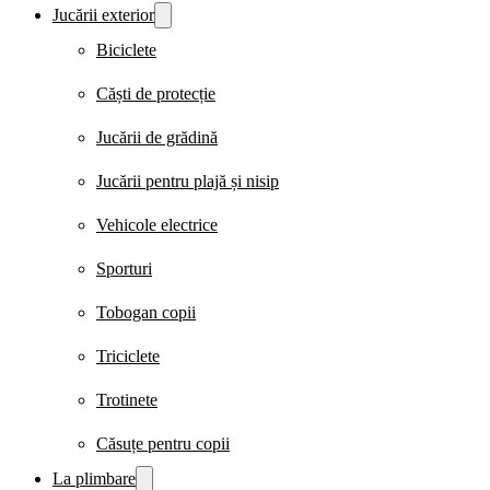
Jucării exterior
Biciclete
Căști de protecție
Jucării de grădină
Jucării pentru plajă și nisip
Vehicole electrice
Sporturi
Tobogan copii
Triciclete
Trotinete
Căsuțe pentru copii
La plimbare