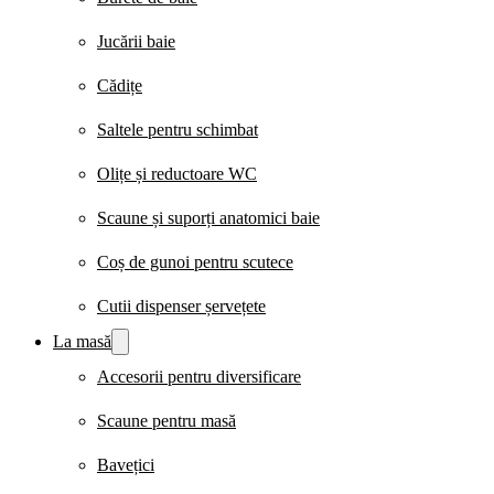
Jucării baie
Cădițe
Saltele pentru schimbat
Olițe și reductoare WC
Scaune și suporți anatomici baie
Coș de gunoi pentru scutece
Cutii dispenser șervețete
La masă
Accesorii pentru diversificare
Scaune pentru masă
Bavețici