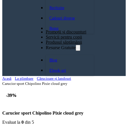
Rechizite
Cadouri diverse
Botez
Promoții și discounturi
Servicii pentru copii
Produsul săptămănii
Resurse Gratuite
Blog
Ebook-uri
Acasă
La plimbare
Cărucioare și landouri
Carucior sport Chipolino Pixie cloud grey
-39%
-39%
Carucior sport Chipolino Pixie cloud grey
Evaluat la
0
din 5