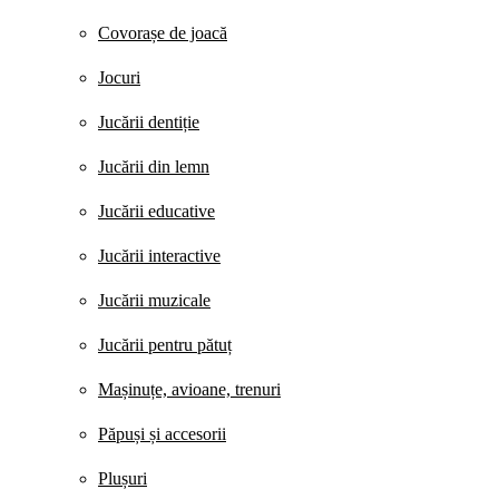
Covorașe de joacă
Jocuri
Jucării dentiție
Jucării din lemn
Jucării educative
Jucării interactive
Jucării muzicale
Jucării pentru pătuț
Mașinuțe, avioane, trenuri
Păpuși și accesorii
Plușuri