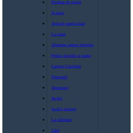
Produse de igienă
Scutece
Articole pentru baie
La masă
Alimente pentru bebeluși
Pentru gravide si mame
Camera Copilului
Siguranță
Aparatură
Jucării
Jucării exterior
La plimbare
Cărți