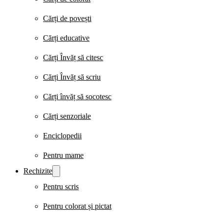
Cărți de povești
Cărți educative
Cărți Învăț să citesc
Cărți Învăț să scriu
Cărți învăț să socotesc
Cărți senzoriale
Enciclopedii
Pentru mame
Rechizite
Pentru scris
Pentru colorat și pictat