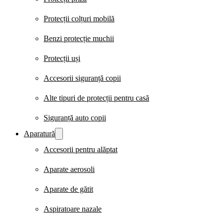
Protecții colțuri mobilă
Benzi protecție muchii
Protecții uși
Accesorii siguranță copii
Alte tipuri de protecții pentru casă
Siguranță auto copii
Aparatură
Accesorii pentru alăptat
Aparate aerosoli
Aparate de gătit
Aspiratoare nazale