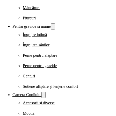
Mâncăruri
Piureuri
Pentru gravide si mame
Îngrijire intimă
Îngrijirea sânilor
Perne pentru alăptare
Perne pentru gravide
Centuri
Sutiene alăptare și lenjerie confort
Camera Copilului
Accesorii și diverse
Mobilă