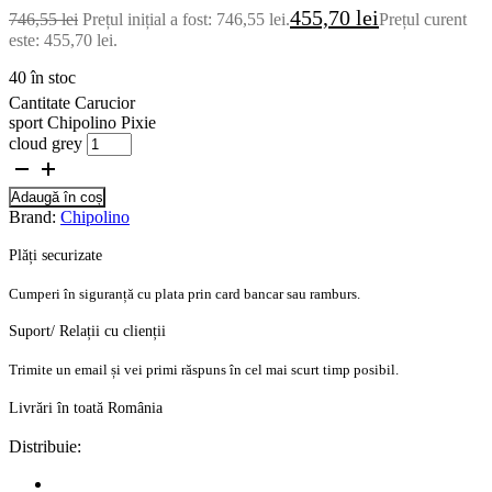
455,70
lei
746,55
lei
Prețul inițial a fost: 746,55 lei.
Prețul curent
este: 455,70 lei.
40 în stoc
Cantitate Carucior
sport Chipolino Pixie
cloud grey
Adaugă în coș
Brand:
Chipolino
Plăți securizate
Cumperi în siguranță cu plata prin card bancar sau ramburs.
Suport/ Relații cu clienții
Trimite un email și vei primi răspuns în cel mai scurt timp posibil.
Livrări în toată România
Distribuie: