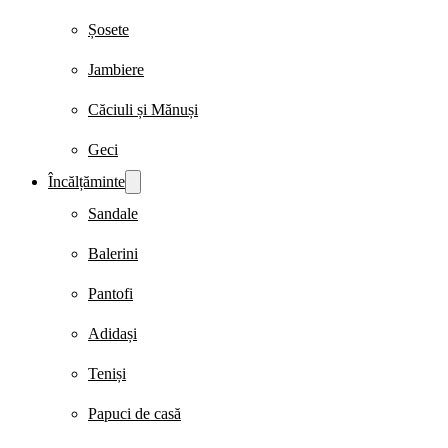
Șosete
Jambiere
Căciuli și Mănuși
Geci
Încălțăminte
Sandale
Balerini
Pantofi
Adidași
Teniși
Papuci de casă