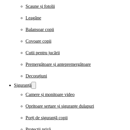
Scaune și fotolii
Leagăne
Balansoar copii
Covoare copii
Cutii pentru jucării
Premergătoare și antepremergătoare
Decorațiuni
Siguranță
Camere și monitoare video
Opritoare sertare și siguranțe dulapuri
Porți de siguranță copii
Protecții priză