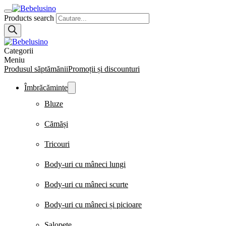
Products search
Categorii
Meniu
Produsul săptămănii
Promoții și discounturi
Îmbrăcăminte
Bluze
Cămăși
Tricouri
Body-uri cu mâneci lungi
Body-uri cu mâneci scurte
Body-uri cu mâneci și picioare
Salopete