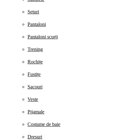
Seturi
Pantaloni
Pantaloni scurți
Trening
Rochițe
Fustițe
Sacouri
Veste
Pijamale
Costume de baie
Dresuri