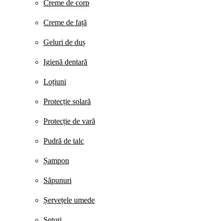
Creme de corp
Creme de față
Geluri de duș
Igienă dentară
Loțiuni
Protecție solară
Protecție de vară
Pudră de talc
Șampon
Săpunuri
Șervețele umede
Seturi