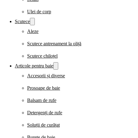
Ulei de corp
Scutece
Aleze
Scutece antrenament la oliță
Scutece chiloțel
Articole pentru baie
Accesorii și diverse
Prosoape de baie
Balsam de rufe
Detergenți de rufe
Soluții de curățat
Burete de baie