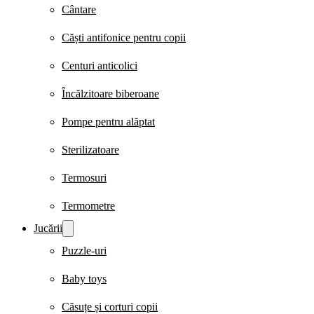
Cântare
Căști antifonice pentru copii
Centuri anticolici
Încălzitoare biberoane
Pompe pentru alăptat
Sterilizatoare
Termosuri
Termometre
Jucării
Puzzle-uri
Baby toys
Căsuțe și corturi copii