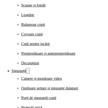
Scaune și fotolii
Leagăne
Balansoar copii
Covoare copii
Cutii pentru jucării
Premergătoare și antepremergătoare
Decorațiuni
Siguranță
Camere și monitoare video
Opritoare sertare și siguranțe dulapuri
Porți de siguranță copii
Protecții priză