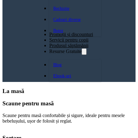
Rechizite
Cadouri diverse
Botez
Promoții și discounturi
Servicii pentru copii
Produsul săptămănii
Resurse Gratuite
Blog
Ebook-uri
La masă
Scaune pentru masă
Scaune pentru masă confortabile și sigure, ideale pentru mesele
bebelușului, ușor de folosit și reglat.
Sortare