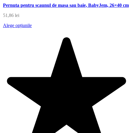
Pernuta pentru scaunul de masa sau baie, BabyJem, 26×40 cm
51,86
lei
Alege opțiunile