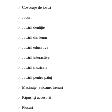
Covorașe de joacă
Jocuri
Jucării dentiție
Jucării din lemn
Jucării educative
Jucării interactive
Jucării muzicale
Jucării pentru pătuț
Mașinuțe, avioane, trenuri
Păpuși și accesorii
Plușuri