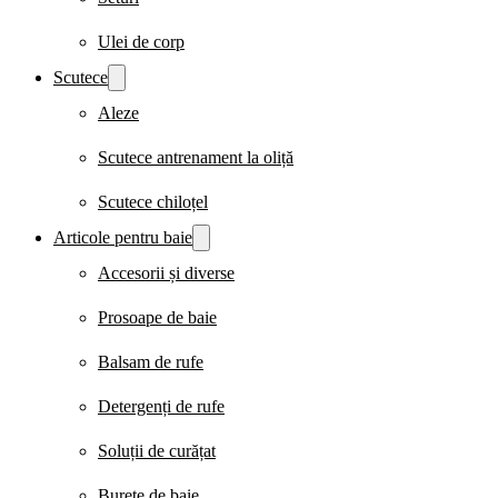
Ulei de corp
Scutece
Aleze
Scutece antrenament la oliță
Scutece chiloțel
Articole pentru baie
Accesorii și diverse
Prosoape de baie
Balsam de rufe
Detergenți de rufe
Soluții de curățat
Burete de baie