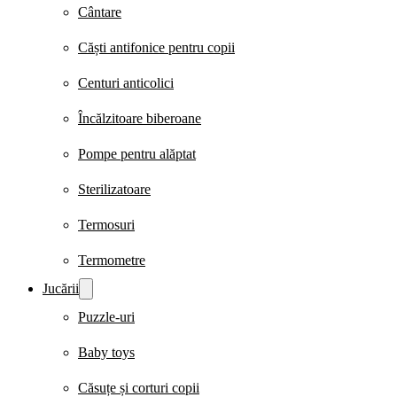
Cântare
Căști antifonice pentru copii
Centuri anticolici
Încălzitoare biberoane
Pompe pentru alăptat
Sterilizatoare
Termosuri
Termometre
Jucării
Puzzle-uri
Baby toys
Căsuțe și corturi copii