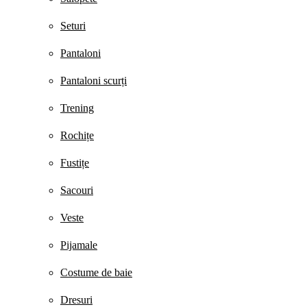
Seturi
Pantaloni
Pantaloni scurți
Trening
Rochițe
Fustițe
Sacouri
Veste
Pijamale
Costume de baie
Dresuri