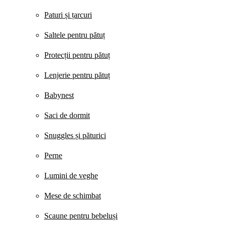
Paturi și țarcuri
Saltele pentru pătuț
Protecții pentru pătuț
Lenjerie pentru pătuț
Babynest
Saci de dormit
Snuggles și păturici
Perne
Lumini de veghe
Mese de schimbat
Scaune pentru bebeluși