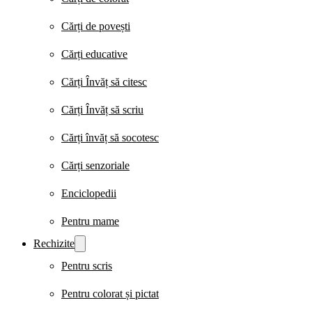
Cărți de povești
Cărți educative
Cărți Învăț să citesc
Cărți Învăț să scriu
Cărți învăț să socotesc
Cărți senzoriale
Enciclopedii
Pentru mame
Rechizite
Pentru scris
Pentru colorat și pictat