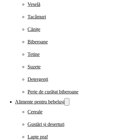
Veselă
Tacâmuri
Cănițe
Biberoane
Tetine
Suzete
Detergenți
Perie de curățat biberoane
Alimente pentru bebeluși
Cereale
Gustări și deserturi
Lapte praf