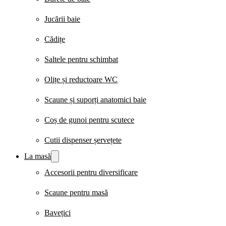
Jucării baie
Cădițe
Saltele pentru schimbat
Olițe și reductoare WC
Scaune și suporți anatomici baie
Coș de gunoi pentru scutece
Cutii dispenser șervețete
La masă
Accesorii pentru diversificare
Scaune pentru masă
Bavețici