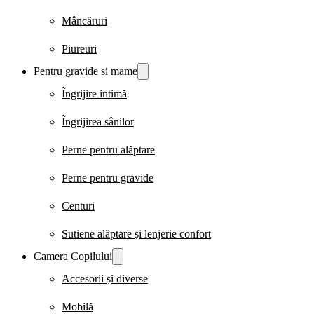
Mâncăruri
Piureuri
Pentru gravide si mame
Îngrijire intimă
Îngrijirea sânilor
Perne pentru alăptare
Perne pentru gravide
Centuri
Sutiene alăptare și lenjerie confort
Camera Copilului
Accesorii și diverse
Mobilă