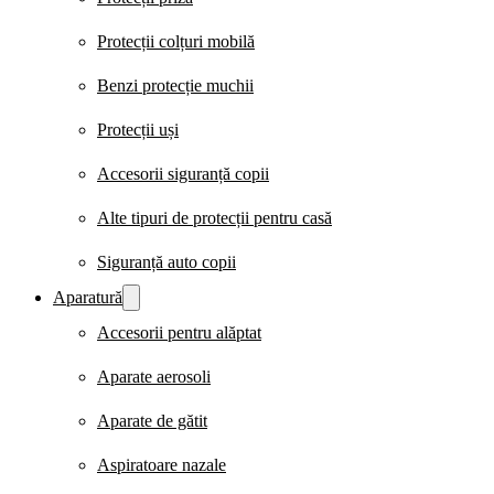
Protecții colțuri mobilă
Benzi protecție muchii
Protecții uși
Accesorii siguranță copii
Alte tipuri de protecții pentru casă
Siguranță auto copii
Aparatură
Accesorii pentru alăptat
Aparate aerosoli
Aparate de gătit
Aspiratoare nazale