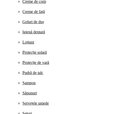
Creme de corp
Creme de față
Geluri de duș
Igienă dentară
Loțiuni
Protecție solară
Protecție de vară
Pudră de talc
Șampon
Săpunuri
Șervețele umede
Seturi