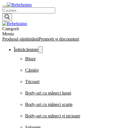
Products
search
Categorii
Meniu
Produsul săptămănii
Promoții și discounturi
Îmbrăcăminte
Bluze
Cămăși
Tricouri
Body-uri cu mâneci lungi
Body-uri cu mâneci scurte
Body-uri cu mâneci și picioare
Salopete