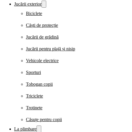
Jucării exterior
Biciclete
Căști de protecție
Jucării de grădină
Jucării pentru plajă și nisip
Vehicole electrice
Sporturi
Tobogan copii
Triciclete
Trotinete
Căsuțe pentru copii
La plimbare