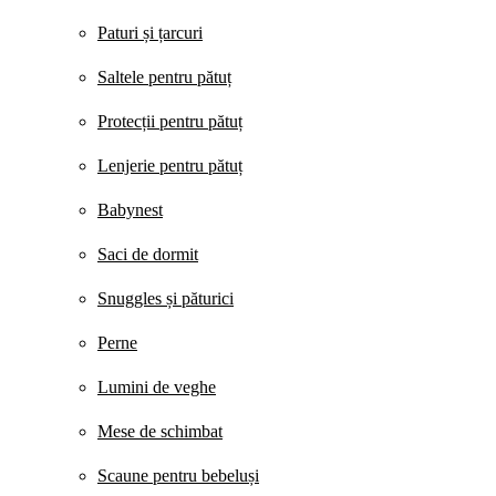
Paturi și țarcuri
Saltele pentru pătuț
Protecții pentru pătuț
Lenjerie pentru pătuț
Babynest
Saci de dormit
Snuggles și păturici
Perne
Lumini de veghe
Mese de schimbat
Scaune pentru bebeluși