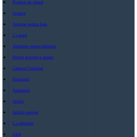
Produse de igienă
Scutece
Articole pentru baie
La masă
Alimente pentru bebeluși
Pentru gravide si mame
Camera Copilului
Siguranță
Aparatură
Jucării
Jucării exterior
La plimbare
Cărți