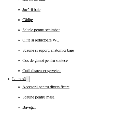
Jucării baie
Cădițe
Saltele pentru schimbat
Olițe și reductoare WC
Scaune și suporți anatomici baie
Coș de gunoi pentru scutece
Cutii dispenser șervețete
La masă
Accesorii pentru diversificare
Scaune pentru masă
Bavețici