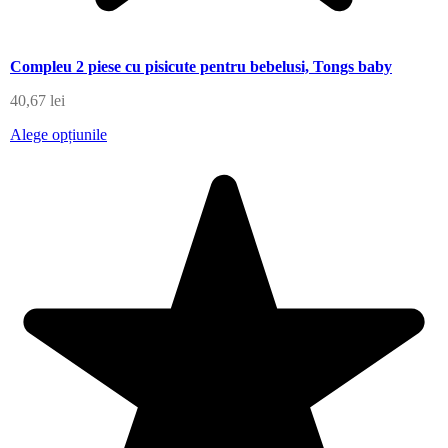
Compleu 2 piese cu pisicute pentru bebelusi, Tongs baby
40,67
lei
Alege opțiunile