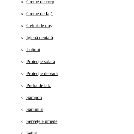
Creme de corp
Creme de față
Geluri de duș
Igienă dentară
Loțiuni
Protecție solară
Protecție de vară
Pudră de talc
Șampon
Săpunuri
Șervețele umede
Seturi