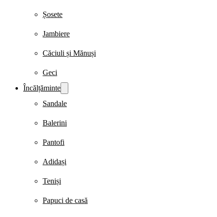
Șosete
Jambiere
Căciuli și Mănuși
Geci
Încălțăminte
Sandale
Balerini
Pantofi
Adidași
Teniși
Papuci de casă