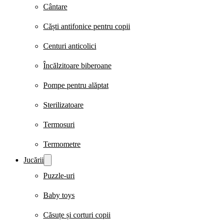
Cântare
Căști antifonice pentru copii
Centuri anticolici
Încălzitoare biberoane
Pompe pentru alăptat
Sterilizatoare
Termosuri
Termometre
Jucării
Puzzle-uri
Baby toys
Căsuțe și corturi copii