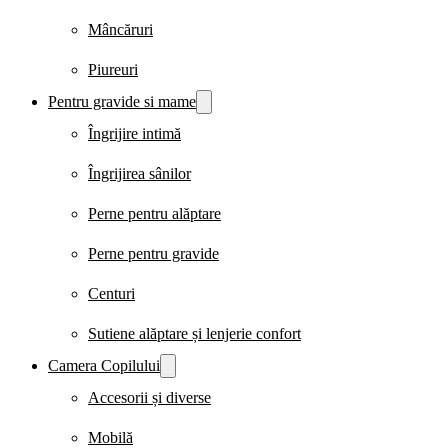
Mâncăruri
Piureuri
Pentru gravide si mame
Îngrijire intimă
Îngrijirea sânilor
Perne pentru alăptare
Perne pentru gravide
Centuri
Sutiene alăptare și lenjerie confort
Camera Copilului
Accesorii și diverse
Mobilă