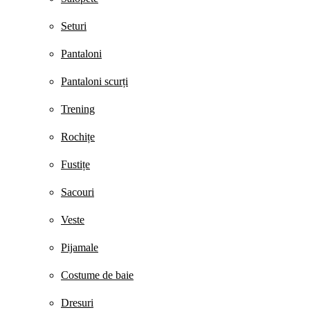
Seturi
Pantaloni
Pantaloni scurți
Trening
Rochițe
Fustițe
Sacouri
Veste
Pijamale
Costume de baie
Dresuri