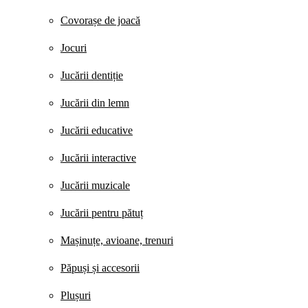
Covorașe de joacă
Jocuri
Jucării dentiție
Jucării din lemn
Jucării educative
Jucării interactive
Jucării muzicale
Jucării pentru pătuț
Mașinuțe, avioane, trenuri
Păpuși și accesorii
Plușuri