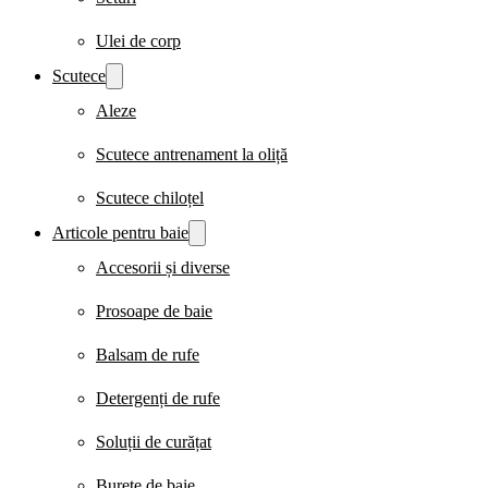
Ulei de corp
Scutece
Aleze
Scutece antrenament la oliță
Scutece chiloțel
Articole pentru baie
Accesorii și diverse
Prosoape de baie
Balsam de rufe
Detergenți de rufe
Soluții de curățat
Burete de baie