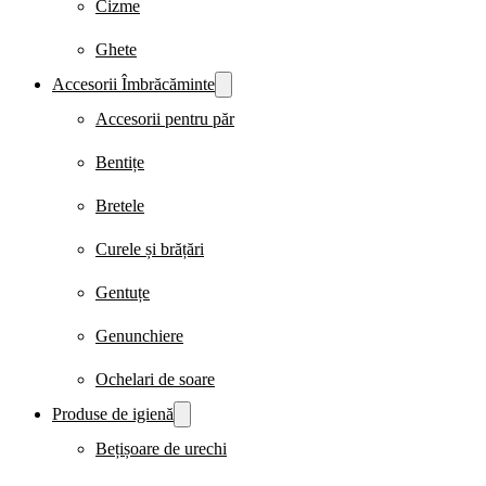
Cizme
Ghete
Accesorii Îmbrăcăminte
Accesorii pentru păr
Bentițe
Bretele
Curele și brățări
Gentuțe
Genunchiere
Ochelari de soare
Produse de igienă
Bețișoare de urechi