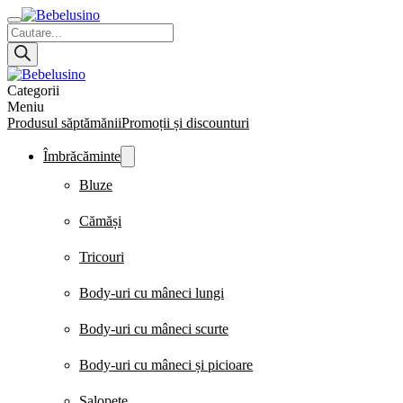
Products
search
Categorii
Meniu
Produsul săptămănii
Promoții și discounturi
Îmbrăcăminte
Bluze
Cămăși
Tricouri
Body-uri cu mâneci lungi
Body-uri cu mâneci scurte
Body-uri cu mâneci și picioare
Salopete