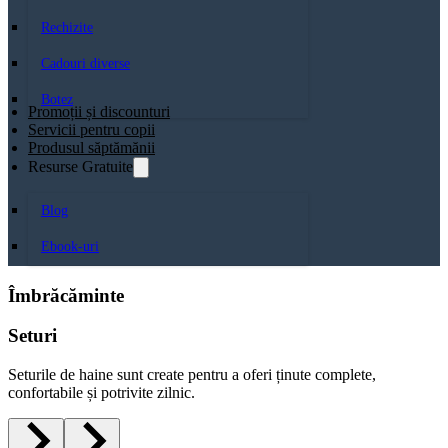
Rechizite
Cadouri diverse
Botez
Promoții și discounturi
Servicii pentru copii
Produsul săptămănii
Resurse Gratuite
Blog
Ebook-uri
Îmbrăcăminte
Seturi
Seturile de haine sunt create pentru a oferi ținute complete,
confortabile și potrivite zilnic.