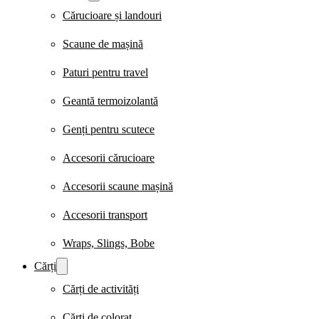
Cărucioare și landouri
Scaune de mașină
Paturi pentru travel
Geantă termoizolantă
Genți pentru scutece
Accesorii cărucioare
Accesorii scaune mașină
Accesorii transport
Wraps, Slings, Bobe
Cărți
Cărți de activități
Cărți de colorat