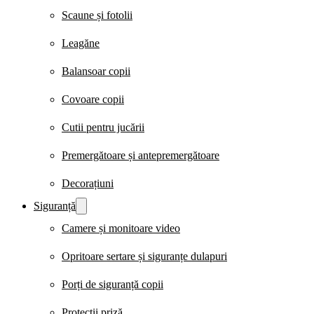
Scaune și fotolii
Leagăne
Balansoar copii
Covoare copii
Cutii pentru jucării
Premergătoare și antepremergătoare
Decorațiuni
Siguranță
Camere și monitoare video
Opritoare sertare și siguranțe dulapuri
Porți de siguranță copii
Protecții priză