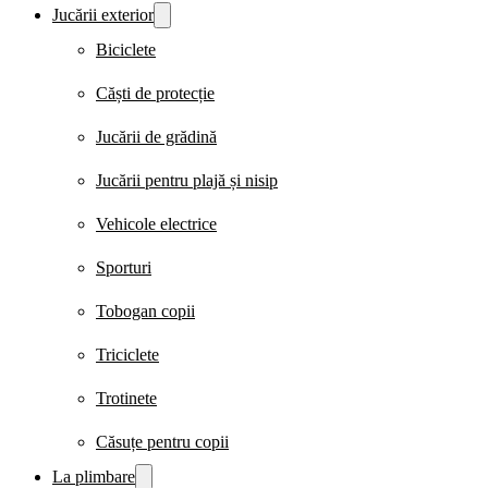
Jucării exterior
Biciclete
Căști de protecție
Jucării de grădină
Jucării pentru plajă și nisip
Vehicole electrice
Sporturi
Tobogan copii
Triciclete
Trotinete
Căsuțe pentru copii
La plimbare