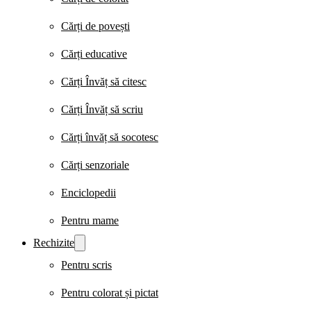
Cărți de povești
Cărți educative
Cărți Învăț să citesc
Cărți Învăț să scriu
Cărți învăț să socotesc
Cărți senzoriale
Enciclopedii
Pentru mame
Rechizite
Pentru scris
Pentru colorat și pictat