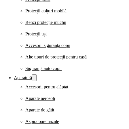
Protecții colțuri mobilă
Benzi protecție muchii
Protecții uși
Accesorii siguranță copii
Alte tipuri de protecții pentru casă
Siguranță auto copii
Aparatură
Accesorii pentru alăptat
Aparate aerosoli
Aparate de gătit
Aspiratoare nazale