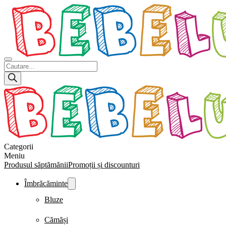
Products
search
Categorii
Meniu
Produsul săptămănii
Promoții și discounturi
Îmbrăcăminte
Bluze
Cămăși