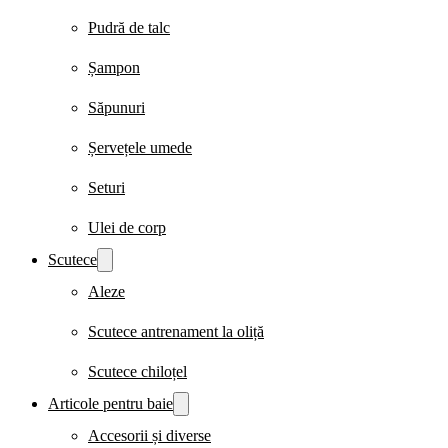
Pudră de talc
Șampon
Săpunuri
Șervețele umede
Seturi
Ulei de corp
Scutece
Aleze
Scutece antrenament la oliță
Scutece chiloțel
Articole pentru baie
Accesorii și diverse