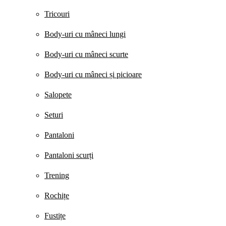
Tricouri
Body-uri cu mâneci lungi
Body-uri cu mâneci scurte
Body-uri cu mâneci și picioare
Salopete
Seturi
Pantaloni
Pantaloni scurți
Trening
Rochițe
Fustițe