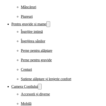
Mâncăruri
Piureuri
Pentru gravide si mame
Îngrijire intimă
Îngrijirea sânilor
Perne pentru alăptare
Perne pentru gravide
Centuri
Sutiene alăptare și lenjerie confort
Camera Copilului
Accesorii și diverse
Mobilă