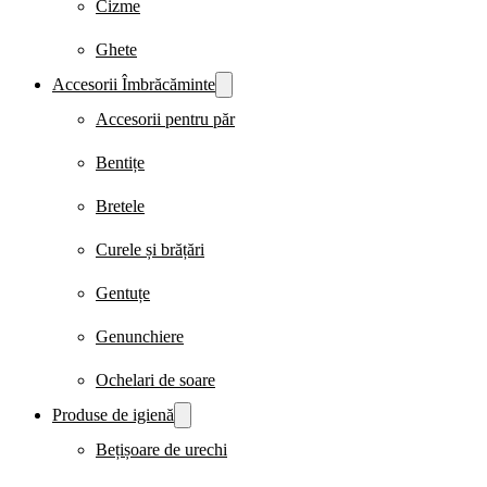
Cizme
Ghete
Accesorii Îmbrăcăminte
Accesorii pentru păr
Bentițe
Bretele
Curele și brățări
Gentuțe
Genunchiere
Ochelari de soare
Produse de igienă
Bețișoare de urechi