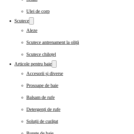
Ulei de corp
Scutece
Aleze
Scutece antrenament la oliță
Scutece chiloțel
Articole pentru baie
Accesorii și diverse
Prosoape de baie
Balsam de rufe
Detergenți de rufe
Soluții de curățat
Burete de baie