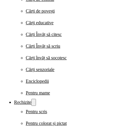
Cărți de povești
Cărți educative
Cărți Învăț să citesc
Cărți Învăț să scriu
Cărți învăț să socotesc
Cărți senzoriale
Enciclopedii
Pentru mame
Rechizite
Pentru scris
Pentru colorat și pictat