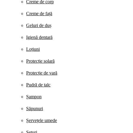
Creme de corp
Creme de față
Geluri de duș
Igienă dentară
Loțiuni
Protecție solară
Protecție de vară
Pudră de talc
Șampon
Săpunuri
Șervețele umede
Seturi