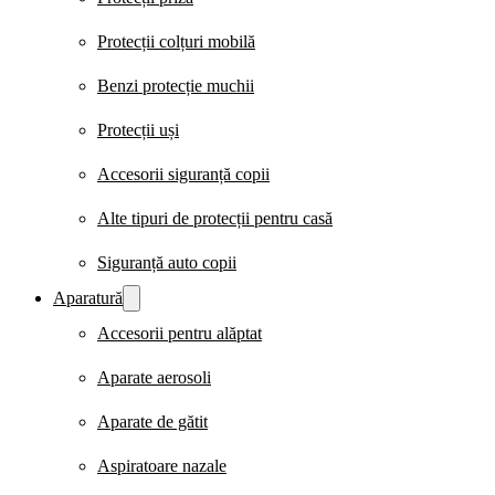
Protecții colțuri mobilă
Benzi protecție muchii
Protecții uși
Accesorii siguranță copii
Alte tipuri de protecții pentru casă
Siguranță auto copii
Aparatură
Accesorii pentru alăptat
Aparate aerosoli
Aparate de gătit
Aspiratoare nazale