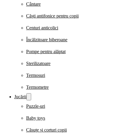
Cântare
Căști antifonice pentru copii
Centuri anticolici
Încălzitoare biberoane
Pompe pentru alăptat
Sterilizatoare
Termosuri
Termometre
Jucării
Puzzle-uri
Baby toys
Căsuțe și corturi copii