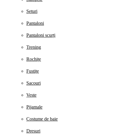
Seturi
Pantaloni
Pantaloni scurți
Trening
Rochițe
Fustițe
Sacouri
Veste
Pijamale
Costume de baie
Dresuri