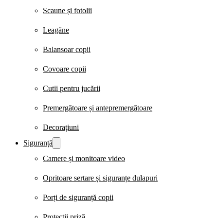
Scaune și fotolii
Leagăne
Balansoar copii
Covoare copii
Cutii pentru jucării
Premergătoare și antepremergătoare
Decorațiuni
Siguranță
Camere și monitoare video
Opritoare sertare și siguranțe dulapuri
Porți de siguranță copii
Protecții priză