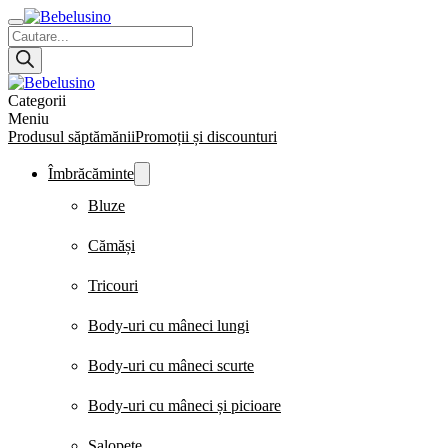
Products
search
Categorii
Meniu
Produsul săptămănii
Promoții și discounturi
Îmbrăcăminte
Bluze
Cămăși
Tricouri
Body-uri cu mâneci lungi
Body-uri cu mâneci scurte
Body-uri cu mâneci și picioare
Salopete