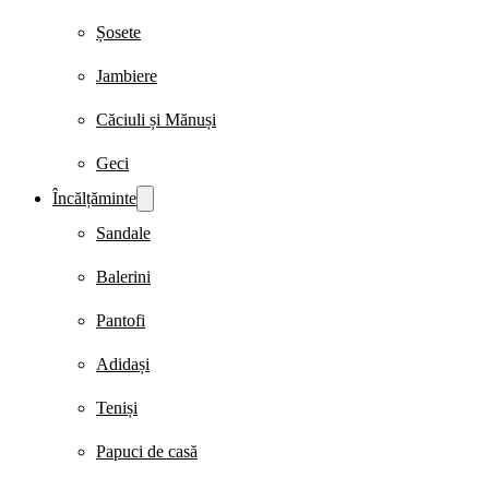
Șosete
Jambiere
Căciuli și Mănuși
Geci
Încălțăminte
Sandale
Balerini
Pantofi
Adidași
Teniși
Papuci de casă