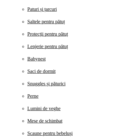
Paturi și țarcuri
Saltele pentru pătuț
Protecții pentru pătuț
Lenjerie pentru pătuț
Babynest
Saci de dormit
Snuggles și păturici
Perne
Lumini de veghe
Mese de schimbat
Scaune pentru bebeluși