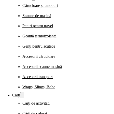
Cărucioare și landouri
Scaune de mașină
Paturi pentru travel
Geantă termoizolantă
Genți pentru scutece
Accesorii cărucioare
Accesorii scaune mașină
Accesorii transport
Wraps, Slings, Bobe
Cărți
Cărți de activități
Cărți de colorat