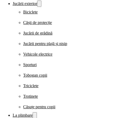
Jucării exterior
Biciclete
Căști de protecție
Jucării de grădină
Jucării pentru plajă și nisip
Vehicole electrice
Sporturi
Tobogan copii
Triciclete
Trotinete
Căsuțe pentru copii
La plimbare