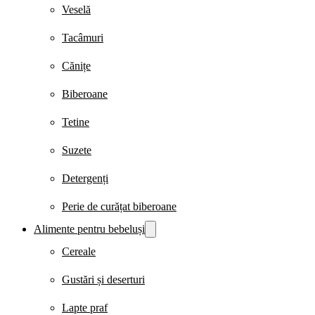
Veselă
Tacâmuri
Cănițe
Biberoane
Tetine
Suzete
Detergenți
Perie de curățat biberoane
Alimente pentru bebeluși
Cereale
Gustări și deserturi
Lapte praf