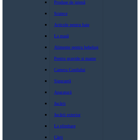
Produse de igienă
Scutece
Articole pentru baie
La masă
Alimente pentru bebeluși
Pentru gravide si mame
Camera Copilului
Siguranță
Aparatură
Jucării
Jucării exterior
La plimbare
Cărți