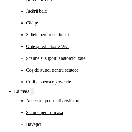
Jucării baie
Cădițe
Saltele pentru schimbat
Olițe și reductoare WC
Scaune și suporți anatomici baie
Coș de gunoi pentru scutece
Cutii dispenser șervețete
La masă
Accesorii pentru diversificare
Scaune pentru masă
Bavețici