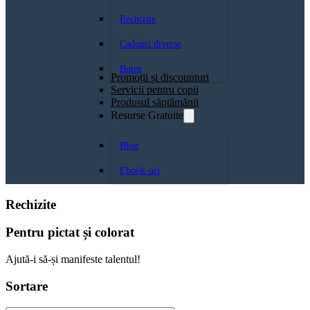
Rechizite
Cadouri diverse
Botez
Promoții și discounturi
Servicii pentru copii
Produsul săptămănii
Resurse Gratuite
Blog
Ebook-uri
Rechizite
Pentru pictat și colorat
Ajută-i să-și manifeste talentul!
Sortare