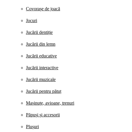
Covorașe de joacă
Jocuri
Jucării dentiție
Jucării din lemn
Jucării educative
Jucării interactive
Jucării muzicale
Jucării pentru pătuț
Mașinuțe, avioane, trenuri
Păpuși și accesorii
Plușuri