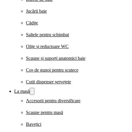
Jucării baie
Cădițe
Saltele pentru schimbat
Olițe și reductoare WC
Scaune și suporți anatomici baie
Coș de gunoi pentru scutece
Cutii dispenser șervețete
La masă
Accesorii pentru diversificare
Scaune pentru masă
Bavețici