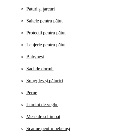
Paturi și țarcuri
Saltele pentru pătuț
Protecții pentru pătuț
Lenjerie pentru pătuț
Babynest
Saci de dormit
Snuggles și păturici
Perne
Lumini de veghe
Mese de schimbat
Scaune pentru bebeluși