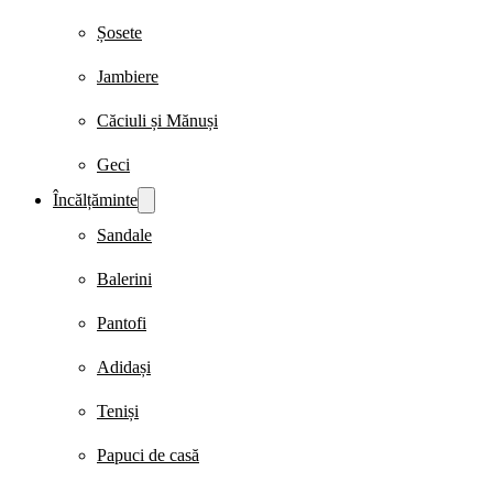
Șosete
Jambiere
Căciuli și Mănuși
Geci
Încălțăminte
Sandale
Balerini
Pantofi
Adidași
Teniși
Papuci de casă