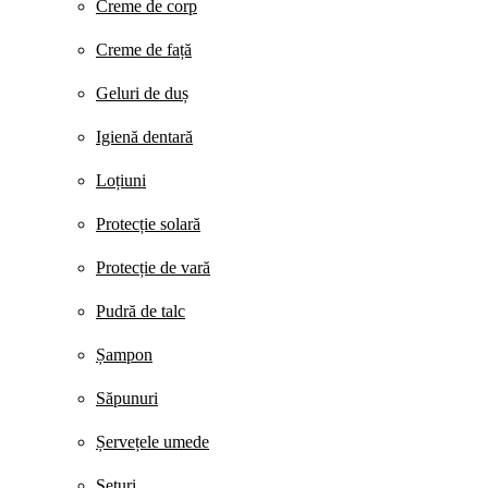
Creme de corp
Creme de față
Geluri de duș
Igienă dentară
Loțiuni
Protecție solară
Protecție de vară
Pudră de talc
Șampon
Săpunuri
Șervețele umede
Seturi