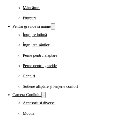
Mâncăruri
Piureuri
Pentru gravide si mame
Îngrijire intimă
Îngrijirea sânilor
Perne pentru alăptare
Perne pentru gravide
Centuri
Sutiene alăptare și lenjerie confort
Camera Copilului
Accesorii și diverse
Mobilă