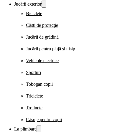
Jucării exterior
Biciclete
Căști de protecție
Jucării de grădină
Jucării pentru plajă și nisip
Vehicole electrice
Sporturi
Tobogan copii
Triciclete
Trotinete
Căsuțe pentru copii
La plimbare