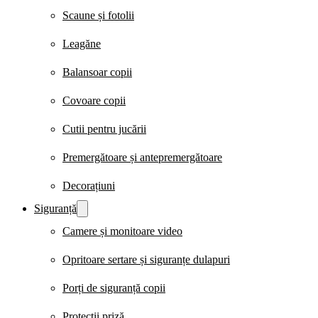
Scaune și fotolii
Leagăne
Balansoar copii
Covoare copii
Cutii pentru jucării
Premergătoare și antepremergătoare
Decorațiuni
Siguranță
Camere și monitoare video
Opritoare sertare și siguranțe dulapuri
Porți de siguranță copii
Protecții priză