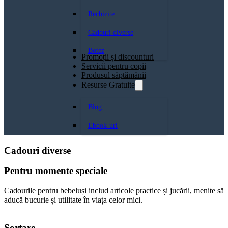
Rechizite
Cadouri diverse
Botez
Promoții și discounturi
Servicii pentru copii
Produsul săptămănii
Resurse Gratuite
Blog
Ebook-uri
Cadouri diverse
Pentru momente speciale
Cadourile pentru bebeluși includ articole practice și jucării, menite să
aducă bucurie și utilitate în viața celor mici.
Sortare