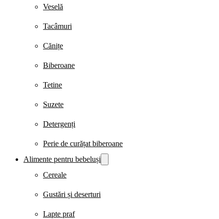
Veselă
Tacâmuri
Cănițe
Biberoane
Tetine
Suzete
Detergenți
Perie de curățat biberoane
Alimente pentru bebeluși
Cereale
Gustări și deserturi
Lapte praf