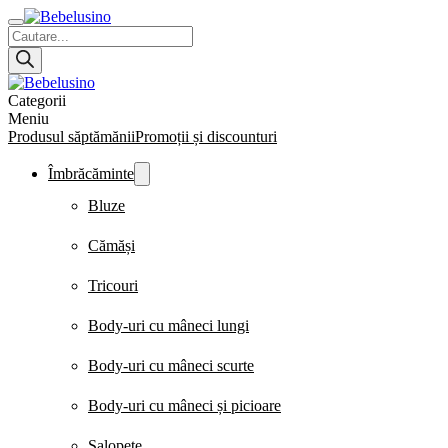
Products
search
Categorii
Meniu
Produsul săptămănii
Promoții și discounturi
Îmbrăcăminte
Bluze
Cămăși
Tricouri
Body-uri cu mâneci lungi
Body-uri cu mâneci scurte
Body-uri cu mâneci și picioare
Salopete