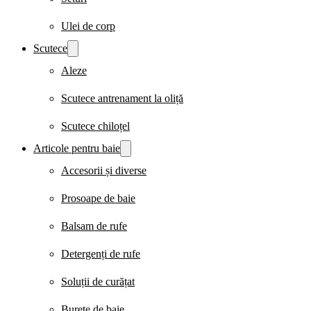
Ulei de corp
Scutece
Aleze
Scutece antrenament la oliță
Scutece chiloțel
Articole pentru baie
Accesorii și diverse
Prosoape de baie
Balsam de rufe
Detergenți de rufe
Soluții de curățat
Burete de baie