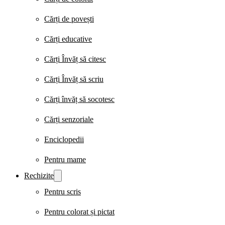
Cărți de povești
Cărți educative
Cărți Învăț să citesc
Cărți Învăț să scriu
Cărți învăț să socotesc
Cărți senzoriale
Enciclopedii
Pentru mame
Rechizite
Pentru scris
Pentru colorat și pictat