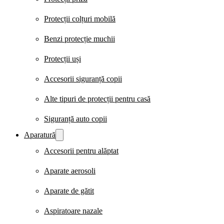
Protecții colțuri mobilă
Benzi protecție muchii
Protecții uși
Accesorii siguranță copii
Alte tipuri de protecții pentru casă
Siguranță auto copii
Aparatură
Accesorii pentru alăptat
Aparate aerosoli
Aparate de gătit
Aspiratoare nazale