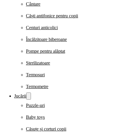
Cântare
Căști antifonice pentru copii
Centuri anticolici
Încălzitoare biberoane
Pompe pentru alăptat
Sterilizatoare
Termosuri
Termometre
Jucării
Puzzle-uri
Baby toys
Căsuțe și corturi copii