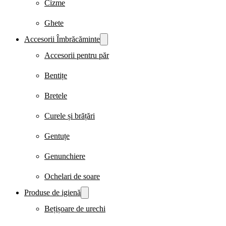
Cizme
Ghete
Accesorii Îmbrăcăminte
Accesorii pentru păr
Bentițe
Bretele
Curele și brățări
Gentuțe
Genunchiere
Ochelari de soare
Produse de igienă
Bețișoare de urechi