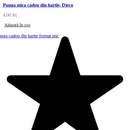
Punga mica cadou din hartie, Djeco
4,00
lei
Adaugă în coș