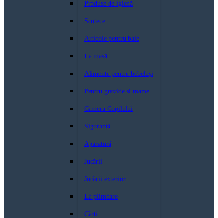
Produse de igienă
Scutece
Articole pentru baie
La masă
Alimente pentru bebeluși
Pentru gravide si mame
Camera Copilului
Siguranță
Aparatură
Jucării
Jucării exterior
La plimbare
Cărți