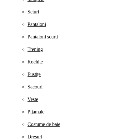
Seturi
Pantaloni
Pantaloni scurți
Trening
Rochițe
Fustițe
Sacouri
Veste
Pijamale
Costume de baie
Dresuri