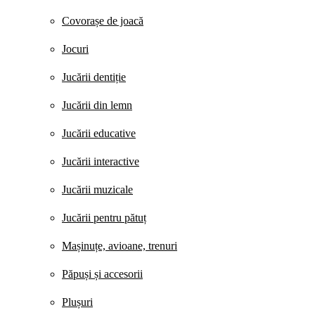
Covorașe de joacă
Jocuri
Jucării dentiție
Jucării din lemn
Jucării educative
Jucării interactive
Jucării muzicale
Jucării pentru pătuț
Mașinuțe, avioane, trenuri
Păpuși și accesorii
Plușuri