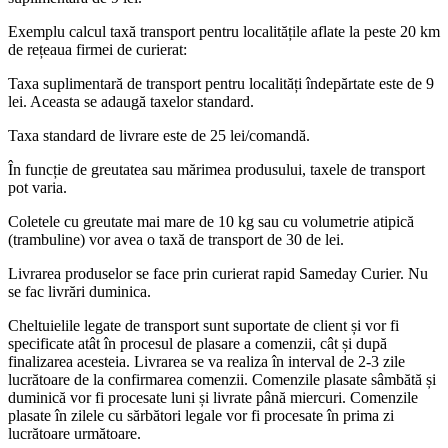
Exemplu calcul taxă transport pentru localitățile aflate la peste 20 km
de rețeaua firmei de curierat:
Taxa suplimentară de transport pentru localități îndepărtate este de 9
lei. Aceasta se adaugă taxelor standard.
Taxa standard de livrare este de 25 lei/comandă.
În funcție de greutatea sau mărimea produsului, taxele de transport
pot varia.
Coletele cu greutate mai mare de 10 kg sau cu volumetrie atipică
(trambuline) vor avea o taxă de transport de 30 de lei.
Livrarea produselor se face prin curierat rapid Sameday Curier. Nu
se fac livrări duminica.
Cheltuielile legate de transport sunt suportate de client și vor fi
specificate atât în procesul de plasare a comenzii, cât și după
finalizarea acesteia. Livrarea se va realiza în interval de 2-3 zile
lucrătoare de la confirmarea comenzii. Comenzile plasate sâmbătă și
duminică vor fi procesate luni și livrate până miercuri. Comenzile
plasate în zilele cu sărbători legale vor fi procesate în prima zi
lucrătoare următoare.