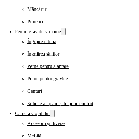
Mâncăruri
Piureuri
Pentru gravide si mame
Îngrijire intimă
Îngrijirea sânilor
Perne pentru alăptare
Perne pentru gravide
Centuri
Sutiene alăptare și lenjerie confort
Camera Copilului
Accesorii și diverse
Mobilă