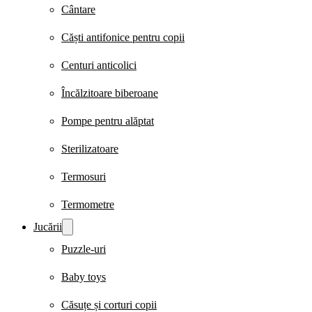
Cântare
Căști antifonice pentru copii
Centuri anticolici
Încălzitoare biberoane
Pompe pentru alăptat
Sterilizatoare
Termosuri
Termometre
Jucării
Puzzle-uri
Baby toys
Căsuțe și corturi copii