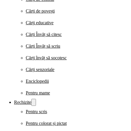
Cărți de povești
Cărți educative
Cărți Învăț să citesc
Cărți Învăț să scriu
Cărți învăț să socotesc
Cărți senzoriale
Enciclopedii
Pentru mame
Rechizite
Pentru scris
Pentru colorat și pictat