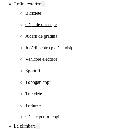
Jucării exterior
Biciclete
Căști de protecție
Jucării de grădină
Jucării pentru plajă și nisip
Vehicole electrice
Sporturi
Tobogan copii
Triciclete
Trotinete
Căsuțe pentru copii
La plimbare