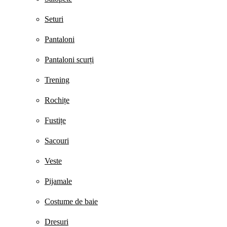
Seturi
Pantaloni
Pantaloni scurți
Trening
Rochițe
Fustițe
Sacouri
Veste
Pijamale
Costume de baie
Dresuri