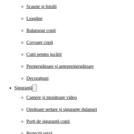
Scaune și fotolii
Leagăne
Balansoar copii
Covoare copii
Cutii pentru jucării
Premergătoare și antepremergătoare
Decorațiuni
Siguranță
Camere și monitoare video
Opritoare sertare și siguranțe dulapuri
Porți de siguranță copii
Protecții priză