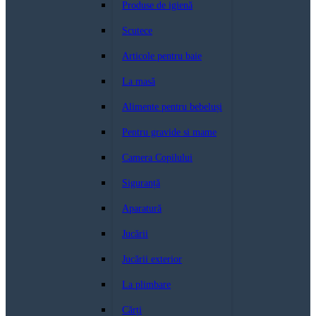
Produse de igienă
Scutece
Articole pentru baie
La masă
Alimente pentru bebeluși
Pentru gravide si mame
Camera Copilului
Siguranță
Aparatură
Jucării
Jucării exterior
La plimbare
Cărți