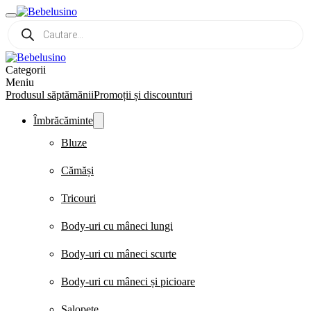
Products
search
Categorii
Meniu
Produsul săptămănii
Promoții și discounturi
Îmbrăcăminte
Bluze
Cămăși
Tricouri
Body-uri cu mâneci lungi
Body-uri cu mâneci scurte
Body-uri cu mâneci și picioare
Salopete