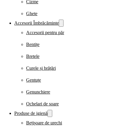
Cizme
Ghete
Accesorii Îmbrăcăminte
Accesorii pentru păr
Bentițe
Bretele
Curele și brățări
Gentuțe
Genunchiere
Ochelari de soare
Produse de igienă
Bețișoare de urechi