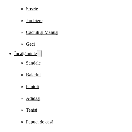
Șosete
Jambiere
Căciuli și Mănuși
Geci
Încălțăminte
Sandale
Balerini
Pantofi
Adidași
Teniși
Papuci de casă