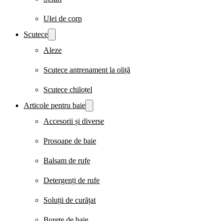
Ulei de corp
Scutece
Aleze
Scutece antrenament la oliță
Scutece chiloțel
Articole pentru baie
Accesorii și diverse
Prosoape de baie
Balsam de rufe
Detergenți de rufe
Soluții de curățat
Burete de baie