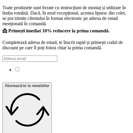
Toate produsele sunt livrate cu instrucțiuni de montaj și utilizare în
limba română. Dacă, în mod excepțional, acestea lipsesc din colet,
se pot trimite clientului în format electronic pe adresa de email
menționată în comandă.
📩 Primești imediat 10% reducere la prima comandă.
Completează adresa de email, te înscrii rapid și primești codul de
discount pe care îl poți folosi chiar la prima comandă.
Confirm că am citit și sunt de acord cu Politica de
confidențialitate.
Abonează-te la newsletter