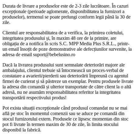
Durata de livrare a produselor este de 2-3 zile lucrătoare. În cazuri
excepționale (perioade aglomerate, disponibilitatea la furnizori a
produselor), termenul se poate prelungi conform legii până la 30 de
zile.
Clientul are responsabilitatea de a verifica, la primirea coletului,
integritatea produsului și, în maxim 48 ore de la primire, are
obligația de a notifica în scris S.C. MPP Media Plus S.R.L., printr-
un email însoțit de poze demonstrative ale defecțiunilor survenite, la
adresa de email suport@bebelusino.ro
Dacă la livrarea produsului sunt semnalate deteriorări majore ale
ambalajului, clientul trebuie să întocmească un proces-verbal de
constatare a avarierii/pierderii sau deteriorării împreună cu agentul
firmei de curierat și să păstreze un exemplar. Pentru produsele livrate
la adresa din comandă și ulterior transportate de către client la o altă
adresă, nu ne asumăm responsabilitatea referitor la integritatea
transportării respectivului produs!
Pot exista situații excepționale când produsul comandat nu se mai
află pe stoc în momentul comenzii sau se aduce pe comandă din
stocul furnizorului extern. Produsele ce lipsesc momentan din stoc
pot fi livrate în termen maxim de 30 de zile, în limita stocului
disponibil la fabrică.