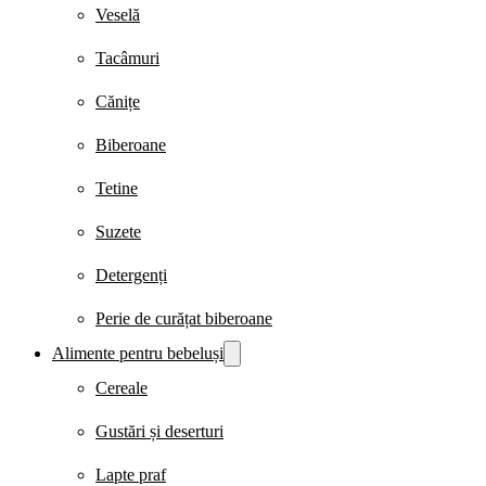
Veselă
Tacâmuri
Cănițe
Biberoane
Tetine
Suzete
Detergenți
Perie de curățat biberoane
Alimente pentru bebeluși
Cereale
Gustări și deserturi
Lapte praf