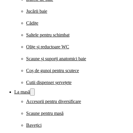
Jucării baie
Cădițe
Saltele pentru schimbat
Olițe și reductoare WC
Scaune și suporți anatomici baie
Coș de gunoi pentru scutece
Cutii dispenser șervețete
La masă
Accesorii pentru diversificare
Scaune pentru masă
Bavețici