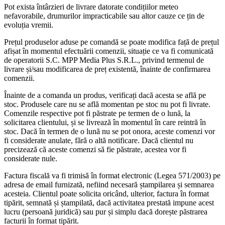
Pot exista întârzieri de livrare datorate condițiilor meteo
nefavorabile, drumurilor impracticabile sau altor cauze ce țin de
evoluția vremii.
Prețul produselor aduse pe comandă se poate modifica față de prețul
afișat în momentul efectuării comenzii, situație ce va fi comunicată
de operatorii S.C. MPP Media Plus S.R.L., privind termenul de
livrare și/sau modificarea de preț existentă, înainte de confirmarea
comenzii.
Înainte de a comanda un produs, verificați dacă acesta se află pe
stoc. Produsele care nu se află momentan pe stoc nu pot fi livrate.
Comenzile respective pot fi păstrate pe termen de o lună, la
solicitarea clientului, și se livrează în momentul în care reintră în
stoc. Dacă în termen de o lună nu se pot onora, aceste comenzi vor
fi considerate anulate, fără o altă notificare. Dacă clientul nu
precizează că aceste comenzi să fie păstrate, acestea vor fi
considerate nule.
Factura fiscală va fi trimisă în format electronic (Legea 571/2003) pe
adresa de email furnizată, nefiind necesară ștampilarea și semnarea
acesteia. Clientul poate solicita oricând, ulterior, factura în format
tipărit, semnată și ștampilată, dacă activitatea prestată impune acest
lucru (persoană juridică) sau pur și simplu dacă dorește păstrarea
facturii în format tipărit.