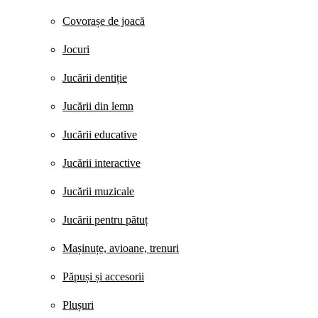
Covorașe de joacă
Jocuri
Jucării dentiție
Jucării din lemn
Jucării educative
Jucării interactive
Jucării muzicale
Jucării pentru pătuț
Mașinuțe, avioane, trenuri
Păpuși și accesorii
Plușuri