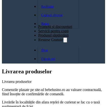
Rechizite
Cadouri diverse
Botez
Promoții și discounturi
Servicii pentru copii
Produsul săptămănii
Resurse Gratuite
Blog
Ebook-uri
Livrarea produselor
Livrarea produselor
Comenzile plasate pe site-ul bebelusino.ro au valoare contractuală,
fiind însoțite de confirmările de comandă.
Livrările în localitățile din afara rețelei de curierat se fac cu o taxă
suplimentară de 9 lei.