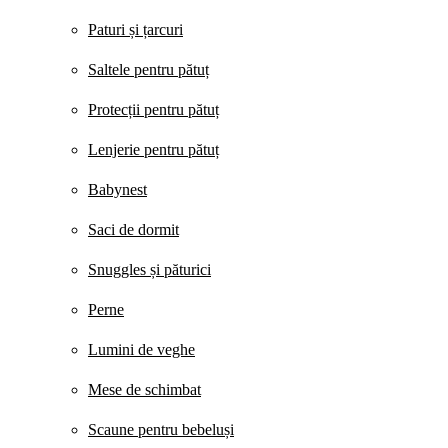
Paturi și țarcuri
Saltele pentru pătuț
Protecții pentru pătuț
Lenjerie pentru pătuț
Babynest
Saci de dormit
Snuggles și păturici
Perne
Lumini de veghe
Mese de schimbat
Scaune pentru bebeluși