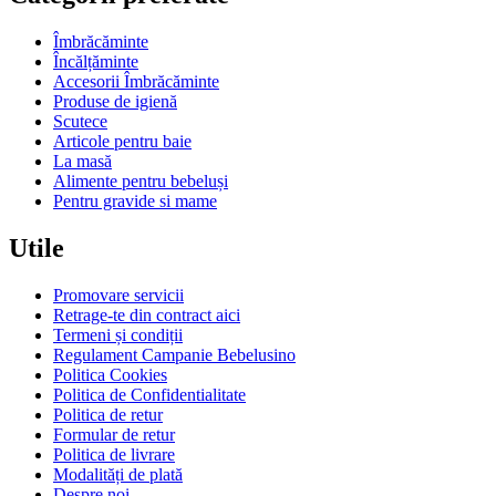
Îmbrăcăminte
Încălțăminte
Accesorii Îmbrăcăminte
Produse de igienă
Scutece
Articole pentru baie
La masă
Alimente pentru bebeluși
Pentru gravide si mame
Utile
Promovare servicii
Retrage-te din contract aici
Termeni și condiții
Regulament Campanie Bebelusino
Politica Cookies
Politica de Confidentialitate
Politica de retur
Formular de retur
Politica de livrare
Modalități de plată
Despre noi