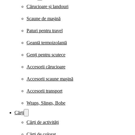
Cărucioare și landouri
Scaune de mașină
Paturi pentru travel
Geantă termoizolantă
Genți pentru scutece
Accesorii cărucioare
Accesorii scaune mașină
Accesorii transport
Wraps, Slings, Bobe
Cărți
Cărți de activități
Cărți de colorat