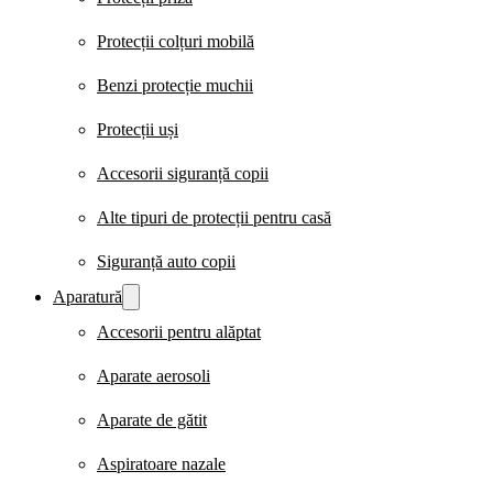
Protecții colțuri mobilă
Benzi protecție muchii
Protecții uși
Accesorii siguranță copii
Alte tipuri de protecții pentru casă
Siguranță auto copii
Aparatură
Accesorii pentru alăptat
Aparate aerosoli
Aparate de gătit
Aspiratoare nazale