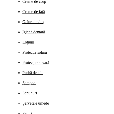
Creme de corp
Creme de față
Geluri de duș
Igienă dentară
Loțiuni
Protecție solară
Protecție de vară
Pudră de talc
Șampon
Săpunuri
Șervețele umede
Seturi