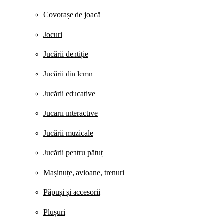
Covorașe de joacă
Jocuri
Jucării dentiție
Jucării din lemn
Jucării educative
Jucării interactive
Jucării muzicale
Jucării pentru pătuț
Mașinuțe, avioane, trenuri
Păpuși și accesorii
Plușuri