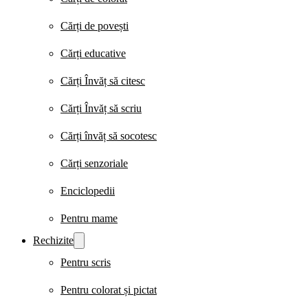
Cărți de povești
Cărți educative
Cărți Învăț să citesc
Cărți Învăț să scriu
Cărți învăț să socotesc
Cărți senzoriale
Enciclopedii
Pentru mame
Rechizite
Pentru scris
Pentru colorat și pictat