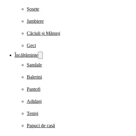
Șosete
Jambiere
Căciuli și Mănuși
Geci
Încălțăminte
Sandale
Balerini
Pantofi
Adidași
Teniși
Papuci de casă