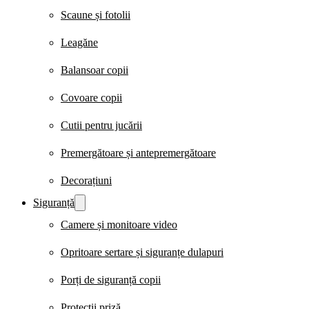
Scaune și fotolii
Leagăne
Balansoar copii
Covoare copii
Cutii pentru jucării
Premergătoare și antepremergătoare
Decorațiuni
Siguranță
Camere și monitoare video
Opritoare sertare și siguranțe dulapuri
Porți de siguranță copii
Protecții priză