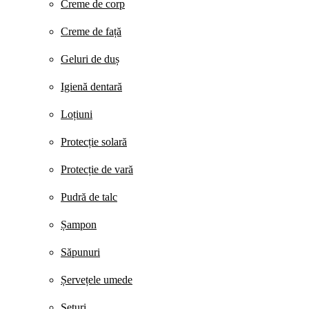
Creme de corp
Creme de față
Geluri de duș
Igienă dentară
Loțiuni
Protecție solară
Protecție de vară
Pudră de talc
Șampon
Săpunuri
Șervețele umede
Seturi