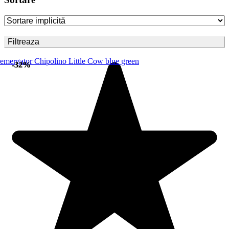
Filtreaza
-32%
-32%