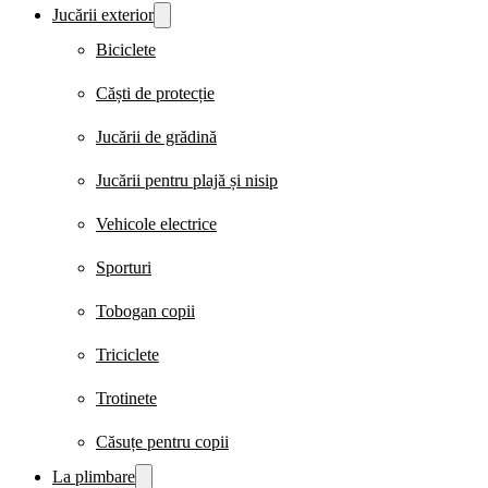
Jucării exterior
Biciclete
Căști de protecție
Jucării de grădină
Jucării pentru plajă și nisip
Vehicole electrice
Sporturi
Tobogan copii
Triciclete
Trotinete
Căsuțe pentru copii
La plimbare