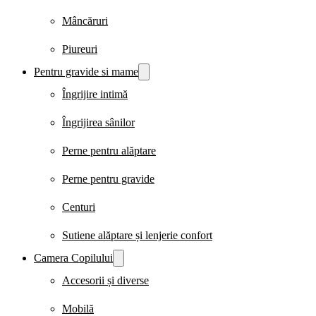
Mâncăruri
Piureuri
Pentru gravide si mame
Îngrijire intimă
Îngrijirea sânilor
Perne pentru alăptare
Perne pentru gravide
Centuri
Sutiene alăptare și lenjerie confort
Camera Copilului
Accesorii și diverse
Mobilă