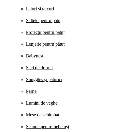
Paturi și țarcuri
Saltele pentru pătuț
Protecții pentru pătuț
Lenjerie pentru pătuț
Babynest
Saci de dormit
Snuggles și păturici
Perne
Lumini de veghe
Mese de schimbat
Scaune pentru bebeluși