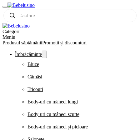
Products
search
Categorii
Meniu
Produsul săptămănii
Promoții și discounturi
Îmbrăcăminte
Bluze
Cămăși
Tricouri
Body-uri cu mâneci lungi
Body-uri cu mâneci scurte
Body-uri cu mâneci și picioare
Salopete