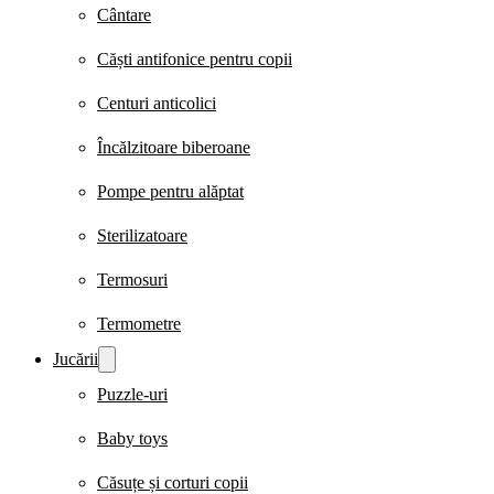
Cântare
Căști antifonice pentru copii
Centuri anticolici
Încălzitoare biberoane
Pompe pentru alăptat
Sterilizatoare
Termosuri
Termometre
Jucării
Puzzle-uri
Baby toys
Căsuțe și corturi copii