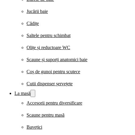
Jucării baie
Cădițe
Saltele pentru schimbat
Olițe și reductoare WC
Scaune și suporți anatomici baie
Coș de gunoi pentru scutece
Cutii dispenser șervețete
La masă
Accesorii pentru diversificare
Scaune pentru masă
Bavețici