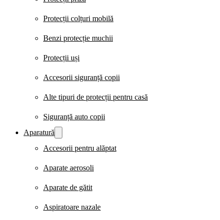
Protecții colțuri mobilă
Benzi protecție muchii
Protecții uși
Accesorii siguranță copii
Alte tipuri de protecții pentru casă
Siguranță auto copii
Aparatură
Accesorii pentru alăptat
Aparate aerosoli
Aparate de gătit
Aspiratoare nazale