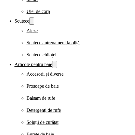
Ulei de corp
Scutece
Aleze
Scutece antrenament la oliță
Scutece chiloțel
Articole pentru baie
Accesorii și diverse
Prosoape de baie
Balsam de rufe
Detergenți de rufe
Soluții de curățat
Burete de baie