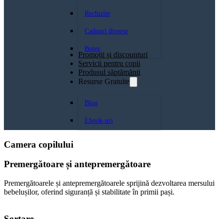
Rechizite
Cadouri diverse
Botez
Promoții și discounturi
Servicii pentru copii
Produsul săptămănii
Resurse Gratuite
Blog
Ebook-uri
Camera copilului
Premergătoare și antepremergătoare
Premergătoarele și antepremergătoarele sprijină dezvoltarea mersului
bebelușilor, oferind siguranță și stabilitate în primii pași.
Sortare