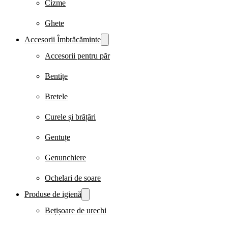
Cizme
Ghete
Accesorii Îmbrăcăminte
Accesorii pentru păr
Bentițe
Bretele
Curele și brățări
Gentuțe
Genunchiere
Ochelari de soare
Produse de igienă
Bețișoare de urechi