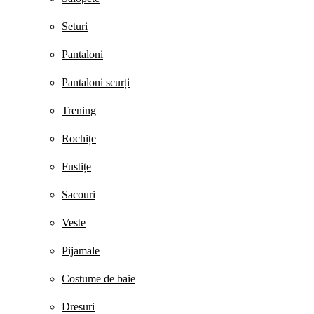
Seturi
Pantaloni
Pantaloni scurți
Trening
Rochițe
Fustițe
Sacouri
Veste
Pijamale
Costume de baie
Dresuri