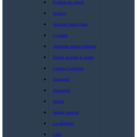
Produse de igienă
Scutece
Articole pentru baie
La masă
Alimente pentru bebeluși
Pentru gravide si mame
Camera Copilului
Siguranță
Aparatură
Jucării
Jucării exterior
La plimbare
Cărți