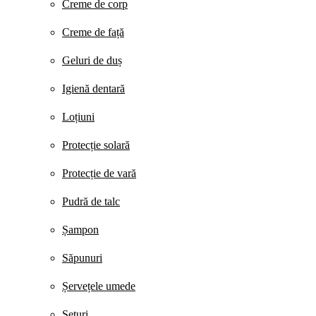
Creme de corp
Creme de față
Geluri de duș
Igienă dentară
Loțiuni
Protecție solară
Protecție de vară
Pudră de talc
Șampon
Săpunuri
Șervețele umede
Seturi