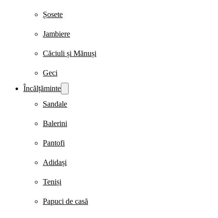
Șosete
Jambiere
Căciuli și Mănuși
Geci
Încălțăminte
Sandale
Balerini
Pantofi
Adidași
Teniși
Papuci de casă