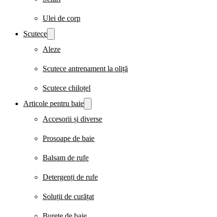
Ulei de corp
Scutece
Aleze
Scutece antrenament la oliță
Scutece chiloțel
Articole pentru baie
Accesorii și diverse
Prosoape de baie
Balsam de rufe
Detergenți de rufe
Soluții de curățat
Burete de baie