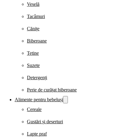
Veselă
Tacâmuri
Cănițe
Biberoane
Tetine
Suzete
Detergenți
Perie de curățat biberoane
Alimente pentru bebeluși
Cereale
Gustări și deserturi
Lapte praf