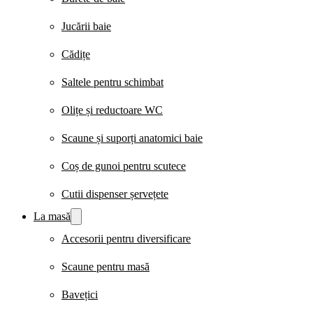
Jucării baie
Cădițe
Saltele pentru schimbat
Olițe și reductoare WC
Scaune și suporți anatomici baie
Coș de gunoi pentru scutece
Cutii dispenser șervețete
La masă
Accesorii pentru diversificare
Scaune pentru masă
Bavețici