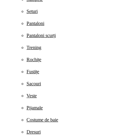
Seturi
Pantaloni
Pantaloni scurți
Trening
Rochițe
Fustițe
Sacouri
Veste
Pijamale
Costume de baie
Dresuri