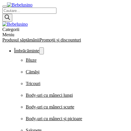
Products
search
Categorii
Meniu
Produsul săptămănii
Promoții și discounturi
Îmbrăcăminte
Bluze
Cămăși
Tricouri
Body-uri cu mâneci lungi
Body-uri cu mâneci scurte
Body-uri cu mâneci și picioare
Salopete