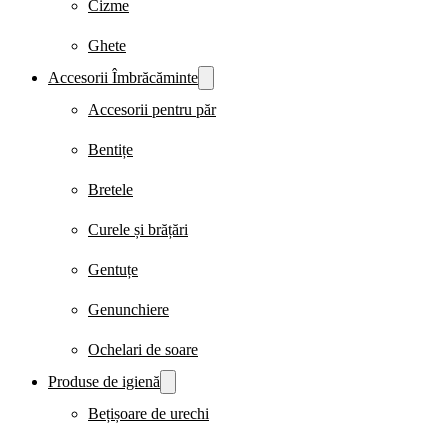
Cizme
Ghete
Accesorii Îmbrăcăminte
Accesorii pentru păr
Bentițe
Bretele
Curele și brățări
Gentuțe
Genunchiere
Ochelari de soare
Produse de igienă
Bețișoare de urechi