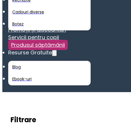
Rechizite
Cadouri diverse
Botez
Promoții și discounturi
Servicii pentru copii
Produsul săptămănii
Resurse Gratuite
Blog
Ebook-uri
Filtrare