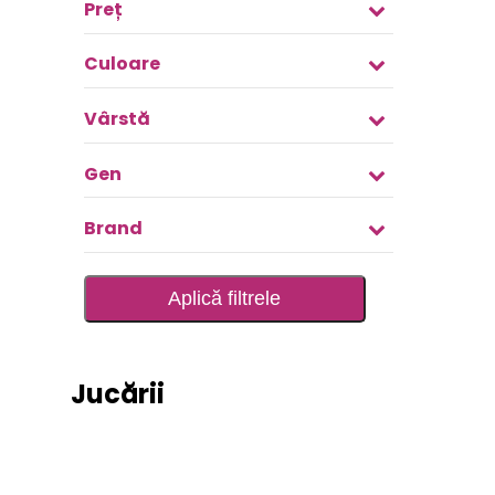
Preț
Culoare
Vârstă
Gen
Brand
Aplică filtrele
Jucării
RIDE ON TOYS