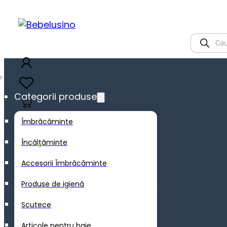
Product
search
Categorii produse
0
Îmbrăcăminte
Încălțăminte
Accesorii Îmbrăcăminte
Produse de igienă
Scutece
Articole pentru baie