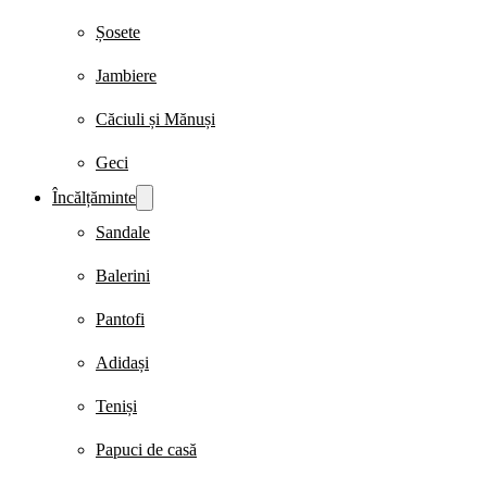
Șosete
Jambiere
Căciuli și Mănuși
Geci
Încălțăminte
Sandale
Balerini
Pantofi
Adidași
Teniși
Papuci de casă