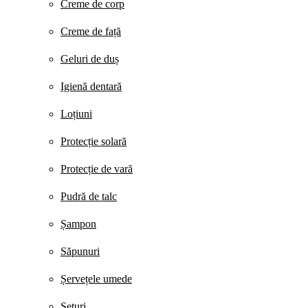
Creme de corp
Creme de față
Geluri de duș
Igienă dentară
Loțiuni
Protecție solară
Protecție de vară
Pudră de talc
Șampon
Săpunuri
Șervețele umede
Seturi