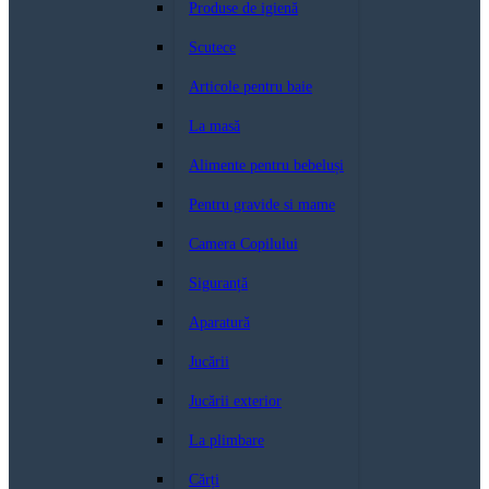
Produse de igienă
Scutece
Articole pentru baie
La masă
Alimente pentru bebeluși
Pentru gravide si mame
Camera Copilului
Siguranță
Aparatură
Jucării
Jucării exterior
La plimbare
Cărți