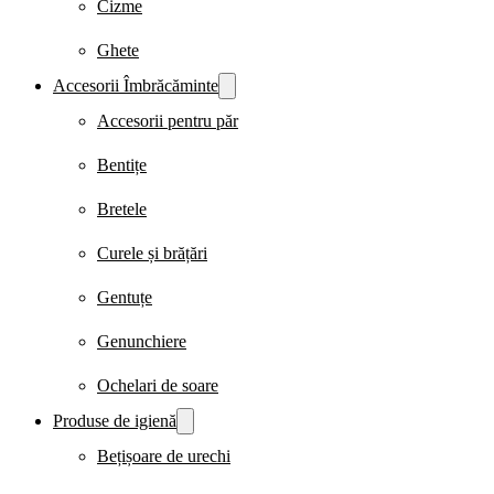
Cizme
Ghete
Accesorii Îmbrăcăminte
Accesorii pentru păr
Bentițe
Bretele
Curele și brățări
Gentuțe
Genunchiere
Ochelari de soare
Produse de igienă
Bețișoare de urechi