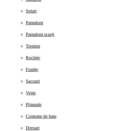
Seturi
Pantaloni
Pantaloni scurți
Trening
Rochițe
Fustițe
Sacouri
Veste
Pijamale
Costume de baie
Dresuri