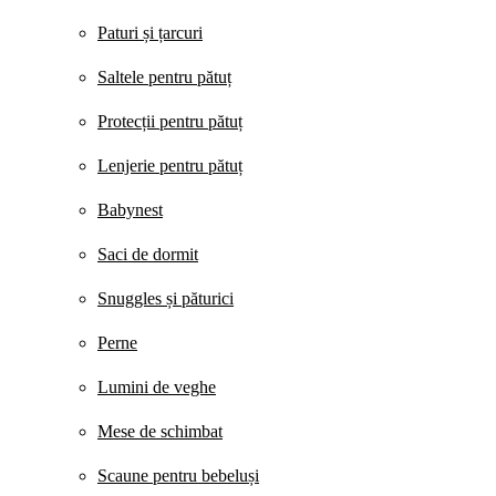
Paturi și țarcuri
Saltele pentru pătuț
Protecții pentru pătuț
Lenjerie pentru pătuț
Babynest
Saci de dormit
Snuggles și păturici
Perne
Lumini de veghe
Mese de schimbat
Scaune pentru bebeluși