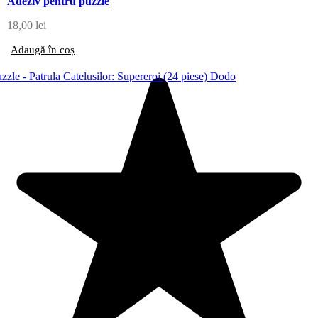
Adeziv pentru puzzle
18,00
lei
Adaugă în coș