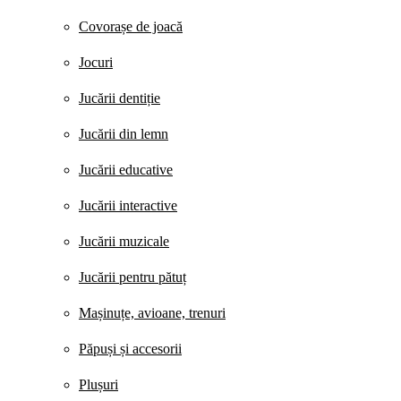
Covorașe de joacă
Jocuri
Jucării dentiție
Jucării din lemn
Jucării educative
Jucării interactive
Jucării muzicale
Jucării pentru pătuț
Mașinuțe, avioane, trenuri
Păpuși și accesorii
Plușuri