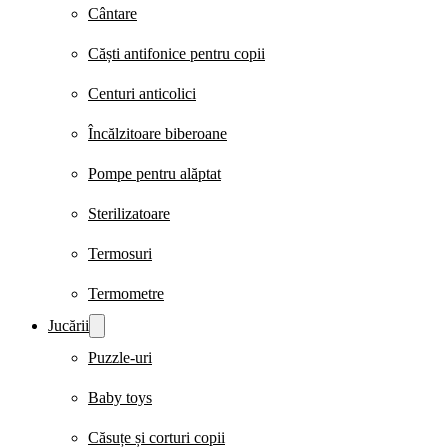
Cântare
Căști antifonice pentru copii
Centuri anticolici
Încălzitoare biberoane
Pompe pentru alăptat
Sterilizatoare
Termosuri
Termometre
Jucării
Puzzle-uri
Baby toys
Căsuțe și corturi copii