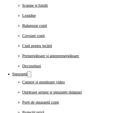
Scaune și fotolii
Leagăne
Balansoar copii
Covoare copii
Cutii pentru jucării
Premergătoare și antepremergătoare
Decorațiuni
Siguranță
Camere și monitoare video
Opritoare sertare și siguranțe dulapuri
Porți de siguranță copii
Protecții priză