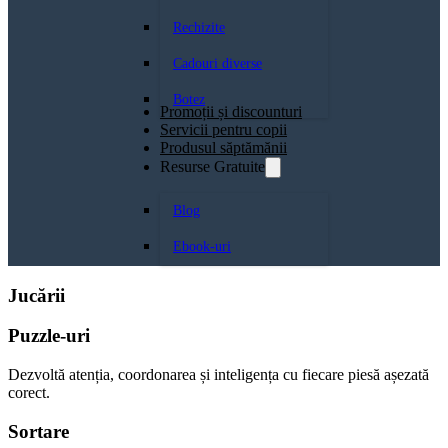
Rechizite
Cadouri diverse
Botez
Promoții și discounturi
Servicii pentru copii
Produsul săptămănii
Resurse Gratuite
Blog
Ebook-uri
Jucării
Puzzle-uri
Dezvoltă atenția, coordonarea și inteligența cu fiecare piesă așezată
corect.
Sortare