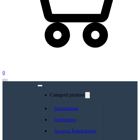
0
Categorii produse
Îmbrăcăminte
Încălțăminte
Accesorii Îmbrăcăminte