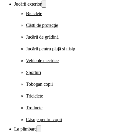
Jucării exterior
Biciclete
Căști de protecție
Jucării de grădină
Jucării pentru plajă și nisip
Vehicole electrice
Sporturi
Tobogan copii
Triciclete
Trotinete
Căsuțe pentru copii
La plimbare