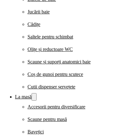
Jucării baie
Cădițe
Saltele pentru schimbat
Olițe și reductoare WC
Scaune și suporți anatomici baie
Coș de gunoi pentru scutece
Cutii dispenser șervețete
La masă
Accesorii pentru diversificare
Scaune pentru masă
Bavețici