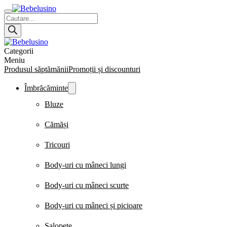
Products
search
Categorii
Meniu
Produsul săptămănii
Promoții și discounturi
Îmbrăcăminte
Bluze
Cămăși
Tricouri
Body-uri cu mâneci lungi
Body-uri cu mâneci scurte
Body-uri cu mâneci și picioare
Salopete