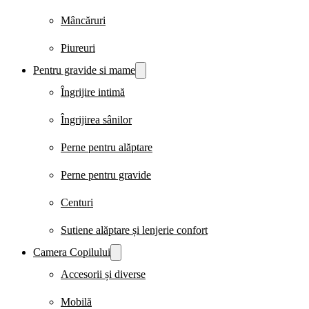
Mâncăruri
Piureuri
Pentru gravide si mame
Îngrijire intimă
Îngrijirea sânilor
Perne pentru alăptare
Perne pentru gravide
Centuri
Sutiene alăptare și lenjerie confort
Camera Copilului
Accesorii și diverse
Mobilă