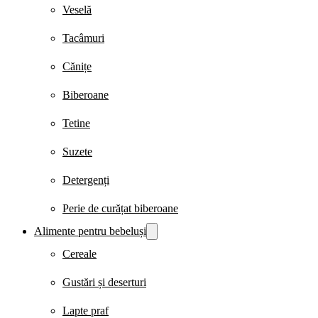
Veselă
Tacâmuri
Cănițe
Biberoane
Tetine
Suzete
Detergenți
Perie de curățat biberoane
Alimente pentru bebeluși
Cereale
Gustări și deserturi
Lapte praf