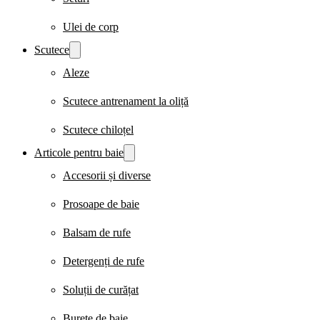
Ulei de corp
Scutece
Aleze
Scutece antrenament la oliță
Scutece chiloțel
Articole pentru baie
Accesorii și diverse
Prosoape de baie
Balsam de rufe
Detergenți de rufe
Soluții de curățat
Burete de baie