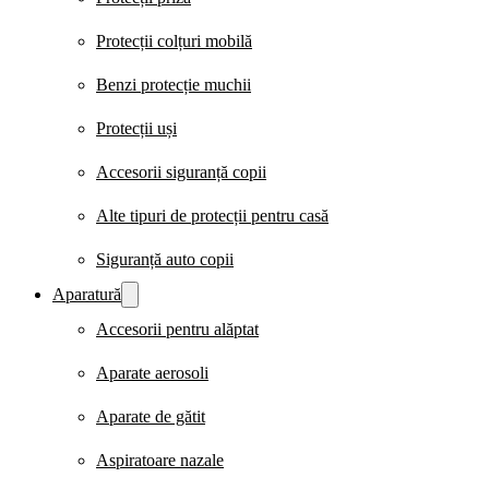
Protecții colțuri mobilă
Benzi protecție muchii
Protecții uși
Accesorii siguranță copii
Alte tipuri de protecții pentru casă
Siguranță auto copii
Aparatură
Accesorii pentru alăptat
Aparate aerosoli
Aparate de gătit
Aspiratoare nazale