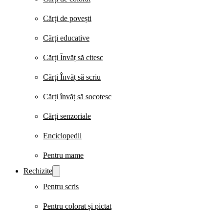
Cărți de povești
Cărți educative
Cărți Învăț să citesc
Cărți Învăț să scriu
Cărți învăț să socotesc
Cărți senzoriale
Enciclopedii
Pentru mame
Rechizite
Pentru scris
Pentru colorat și pictat