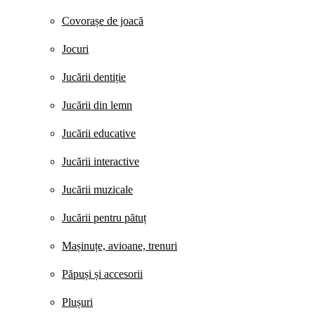
Covorașe de joacă
Jocuri
Jucării dentiție
Jucării din lemn
Jucării educative
Jucării interactive
Jucării muzicale
Jucării pentru pătuț
Mașinuțe, avioane, trenuri
Păpuși și accesorii
Plușuri