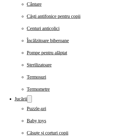
Cântare
Căști antifonice pentru copii
Centuri anticolici
Încălzitoare biberoane
Pompe pentru alăptat
Sterilizatoare
Termosuri
Termometre
Jucării
Puzzle-uri
Baby toys
Căsuțe și corturi copii