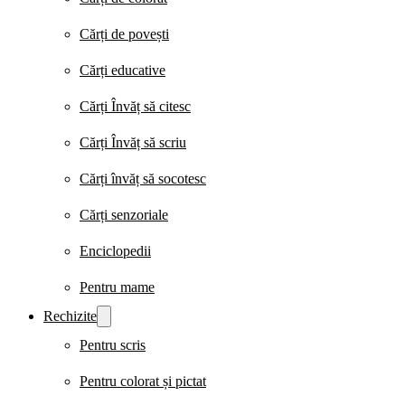
Cărți de povești
Cărți educative
Cărți Învăț să citesc
Cărți Învăț să scriu
Cărți învăț să socotesc
Cărți senzoriale
Enciclopedii
Pentru mame
Rechizite
Pentru scris
Pentru colorat și pictat