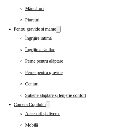
Mâncăruri
Piureuri
Pentru gravide si mame
Îngrijire intimă
Îngrijirea sânilor
Perne pentru alăptare
Perne pentru gravide
Centuri
Sutiene alăptare și lenjerie confort
Camera Copilului
Accesorii și diverse
Mobilă