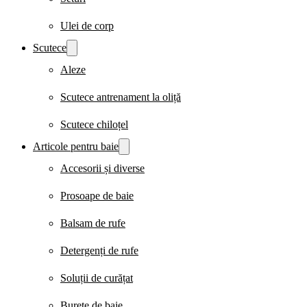
Ulei de corp
Scutece
Aleze
Scutece antrenament la oliță
Scutece chiloțel
Articole pentru baie
Accesorii și diverse
Prosoape de baie
Balsam de rufe
Detergenți de rufe
Soluții de curățat
Burete de baie