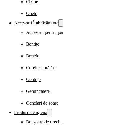
Cizme
Ghete
Accesorii Îmbrăcăminte
Accesorii pentru păr
Bentițe
Bretele
Curele și brățări
Gentuțe
Genunchiere
Ochelari de soare
Produse de igienă
Bețișoare de urechi