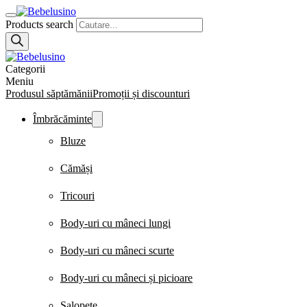
Products search
Categorii
Meniu
Produsul săptămănii
Promoții și discounturi
Îmbrăcăminte
Bluze
Cămăși
Tricouri
Body-uri cu mâneci lungi
Body-uri cu mâneci scurte
Body-uri cu mâneci și picioare
Salopete