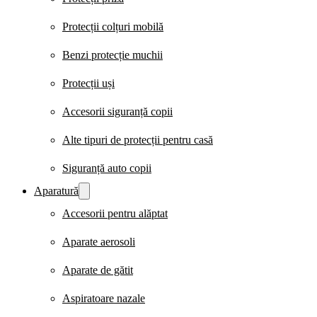
Protecții colțuri mobilă
Benzi protecție muchii
Protecții uși
Accesorii siguranță copii
Alte tipuri de protecții pentru casă
Siguranță auto copii
Aparatură
Accesorii pentru alăptat
Aparate aerosoli
Aparate de gătit
Aspiratoare nazale