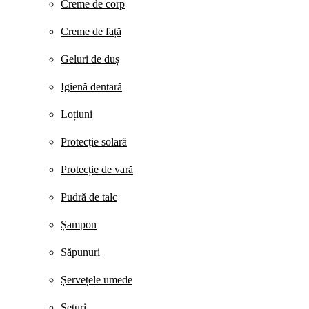
Creme de corp
Creme de față
Geluri de duș
Igienă dentară
Loțiuni
Protecție solară
Protecție de vară
Pudră de talc
Șampon
Săpunuri
Șervețele umede
Seturi