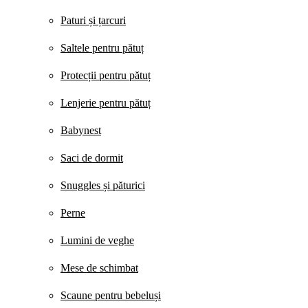
Paturi și țarcuri
Saltele pentru pătuț
Protecții pentru pătuț
Lenjerie pentru pătuț
Babynest
Saci de dormit
Snuggles și păturici
Perne
Lumini de veghe
Mese de schimbat
Scaune pentru bebeluși