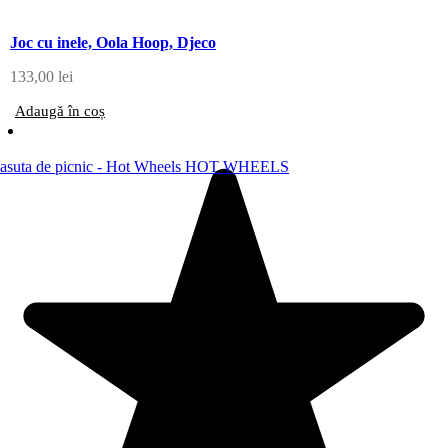
Joc cu inele, Oola Hoop, Djeco
133,00
lei
Adaugă în coș