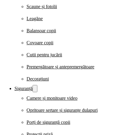
Scaune și fotolii
Leagăne
Balansoar copii
Covoare copii
Cutii pentru jucării
Premergătoare și antepremergătoare
Decorațiuni
Siguranță
Camere și monitoare video
Opritoare sertare și siguranțe dulapuri
Porți de siguranță copii
Protecții priză