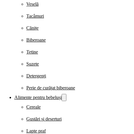
Veselă
Tacâmuri
Cănițe
Biberoane
Tetine
Suzete
Detergenți
Perie de curățat biberoane
Alimente pentru bebeluși
Cereale
Gustări și deserturi
Lapte praf