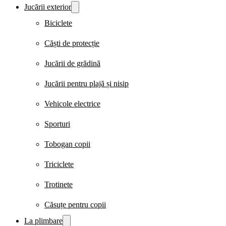
Jucării exterior
Biciclete
Căști de protecție
Jucării de grădină
Jucării pentru plajă și nisip
Vehicole electrice
Sporturi
Tobogan copii
Triciclete
Trotinete
Căsuțe pentru copii
La plimbare