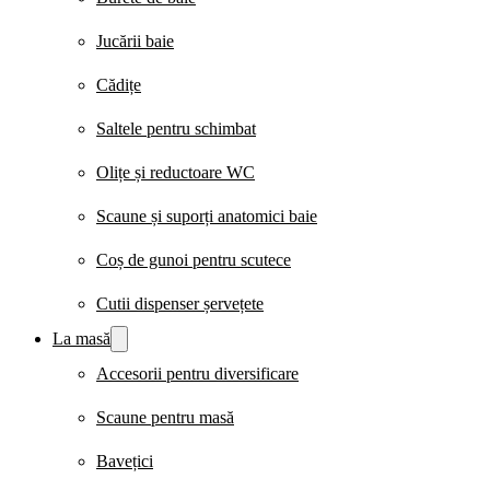
Jucării baie
Cădițe
Saltele pentru schimbat
Olițe și reductoare WC
Scaune și suporți anatomici baie
Coș de gunoi pentru scutece
Cutii dispenser șervețete
La masă
Accesorii pentru diversificare
Scaune pentru masă
Bavețici