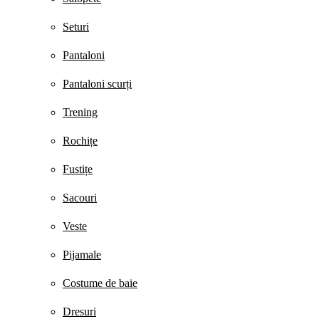
Seturi
Pantaloni
Pantaloni scurți
Trening
Rochițe
Fustițe
Sacouri
Veste
Pijamale
Costume de baie
Dresuri