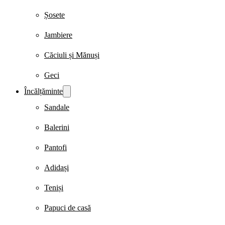
Șosete
Jambiere
Căciuli și Mănuși
Geci
Încălțăminte
Sandale
Balerini
Pantofi
Adidași
Teniși
Papuci de casă