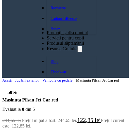
Rechizite
Cadouri diverse
Botez
Promoții și discounturi
Servicii pentru copii
Produsul săptămănii
Resurse Gratuite
Blog
Ebook-uri
Acasă
Jucării exterior
Vehicole cu pedale
Masinuta Pilsan Jet Car red
-50%
-50%
Masinuta Pilsan Jet Car red
Evaluat la
0
din 5
122,85
lei
244,65
lei
Prețul inițial a fost: 244,65 lei.
Prețul curent
este: 122,85 lei.