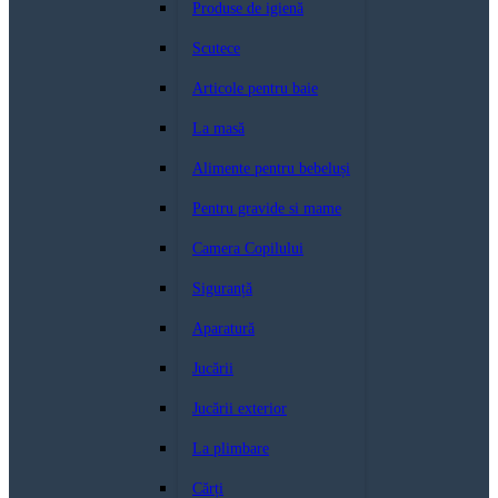
Produse de igienă
Scutece
Articole pentru baie
La masă
Alimente pentru bebeluși
Pentru gravide si mame
Camera Copilului
Siguranță
Aparatură
Jucării
Jucării exterior
La plimbare
Cărți