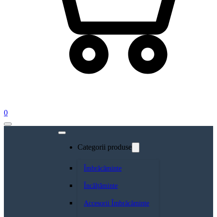
0
Categorii produse
Îmbrăcăminte
Încălțăminte
Accesorii Îmbrăcăminte