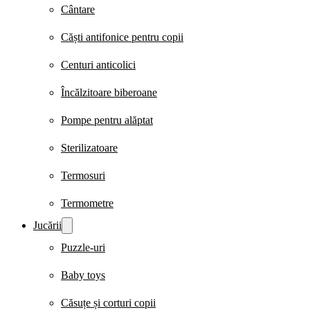
Cântare
Căști antifonice pentru copii
Centuri anticolici
Încălzitoare biberoane
Pompe pentru alăptat
Sterilizatoare
Termosuri
Termometre
Jucării
Puzzle-uri
Baby toys
Căsuțe și corturi copii