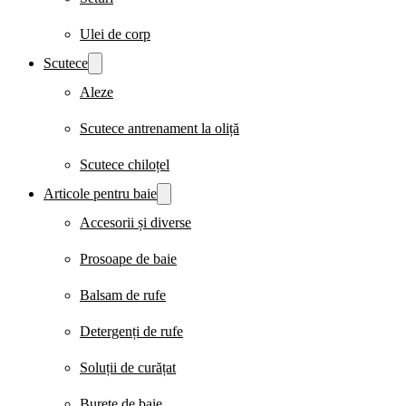
Ulei de corp
Scutece
Aleze
Scutece antrenament la oliță
Scutece chiloțel
Articole pentru baie
Accesorii și diverse
Prosoape de baie
Balsam de rufe
Detergenți de rufe
Soluții de curățat
Burete de baie