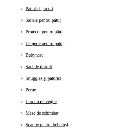
Paturi și țarcuri
Saltele pentru pătuț
Protecții pentru pătuț
Lenjerie pentru pătuț
Babynest
Saci de dormit
Snuggles și păturici
Perne
Lumini de veghe
Mese de schimbat
Scaune pentru bebeluși