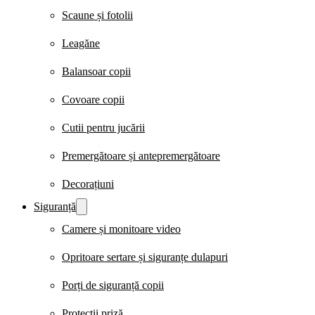
Scaune și fotolii
Leagăne
Balansoar copii
Covoare copii
Cutii pentru jucării
Premergătoare și antepremergătoare
Decorațiuni
Siguranță
Camere și monitoare video
Opritoare sertare și siguranțe dulapuri
Porți de siguranță copii
Protecții priză