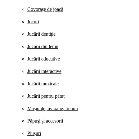
Covorașe de joacă
Jocuri
Jucării dentiție
Jucării din lemn
Jucării educative
Jucării interactive
Jucării muzicale
Jucării pentru pătuț
Mașinuțe, avioane, trenuri
Păpuși și accesorii
Plușuri