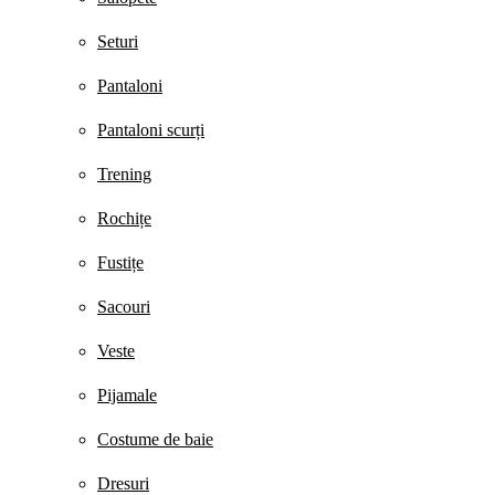
Seturi
Pantaloni
Pantaloni scurți
Trening
Rochițe
Fustițe
Sacouri
Veste
Pijamale
Costume de baie
Dresuri