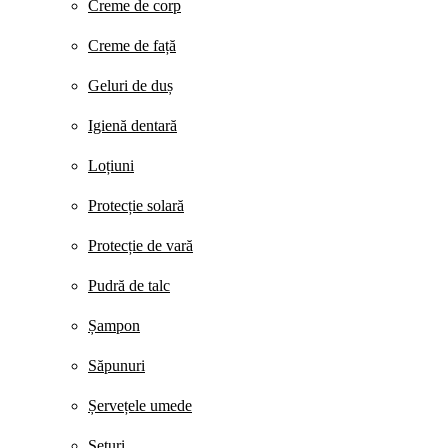
Creme de corp
Creme de față
Geluri de duș
Igienă dentară
Loțiuni
Protecție solară
Protecție de vară
Pudră de talc
Șampon
Săpunuri
Șervețele umede
Seturi