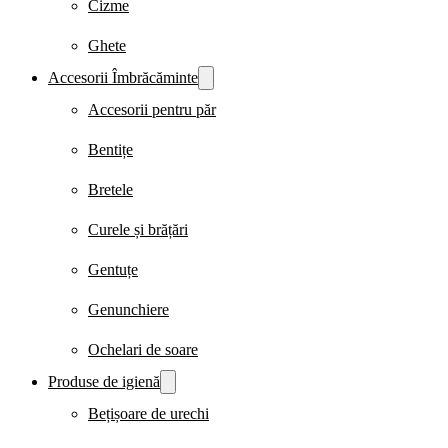
Cizme
Ghete
Accesorii Îmbrăcăminte
Accesorii pentru păr
Bentițe
Bretele
Curele și brățări
Gentuțe
Genunchiere
Ochelari de soare
Produse de igienă
Bețișoare de urechi