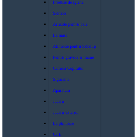
Produse de igienă
Scutece
Articole pentru baie
La masă
Alimente pentru bebeluși
Pentru gravide si mame
Camera Copilului
Siguranță
Aparatură
Jucării
Jucării exterior
La plimbare
Cărți