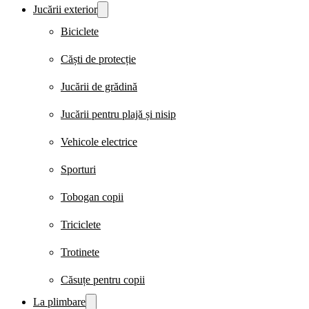
Jucării exterior
Biciclete
Căști de protecție
Jucării de grădină
Jucării pentru plajă și nisip
Vehicole electrice
Sporturi
Tobogan copii
Triciclete
Trotinete
Căsuțe pentru copii
La plimbare