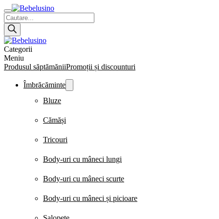
Products
search
Categorii
Meniu
Produsul săptămănii
Promoții și discounturi
Îmbrăcăminte
Bluze
Cămăși
Tricouri
Body-uri cu mâneci lungi
Body-uri cu mâneci scurte
Body-uri cu mâneci și picioare
Salopete