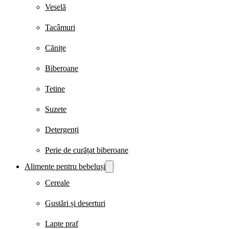
Veselă
Tacâmuri
Cănițe
Biberoane
Tetine
Suzete
Detergenți
Perie de curățat biberoane
Alimente pentru bebeluși
Cereale
Gustări și deserturi
Lapte praf