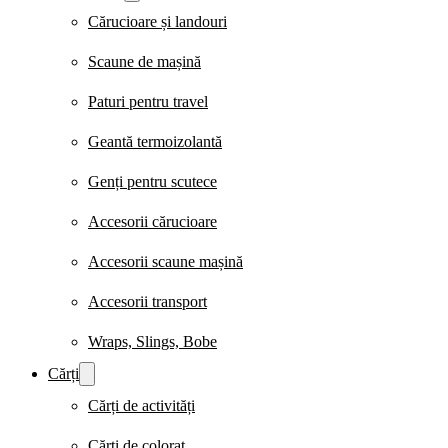
Cărucioare și landouri
Scaune de mașină
Paturi pentru travel
Geantă termoizolantă
Genți pentru scutece
Accesorii cărucioare
Accesorii scaune mașină
Accesorii transport
Wraps, Slings, Bobe
Cărți
Cărți de activități
Cărți de colorat