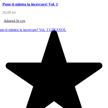
Pune-ti mintea la incercare! Vol. 1
26,00
lei
Adaugă în coș