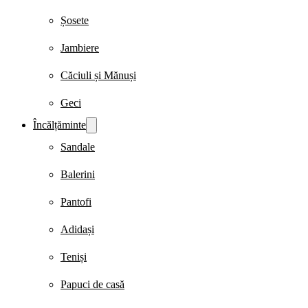
Șosete
Jambiere
Căciuli și Mănuși
Geci
Încălțăminte
Sandale
Balerini
Pantofi
Adidași
Teniși
Papuci de casă