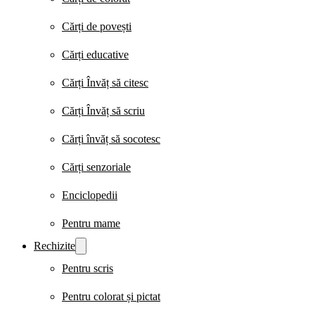
Cărți de povești
Cărți educative
Cărți Învăț să citesc
Cărți Învăț să scriu
Cărți învăț să socotesc
Cărți senzoriale
Enciclopedii
Pentru mame
Rechizite
Pentru scris
Pentru colorat și pictat