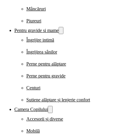
Mâncăruri
Piureuri
Pentru gravide si mame
Îngrijire intimă
Îngrijirea sânilor
Perne pentru alăptare
Perne pentru gravide
Centuri
Sutiene alăptare și lenjerie confort
Camera Copilului
Accesorii și diverse
Mobilă