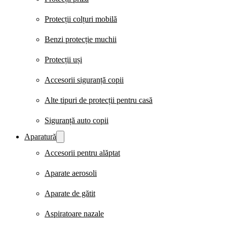
Protecții colțuri mobilă
Benzi protecție muchii
Protecții uși
Accesorii siguranță copii
Alte tipuri de protecții pentru casă
Siguranță auto copii
Aparatură
Accesorii pentru alăptat
Aparate aerosoli
Aparate de gătit
Aspiratoare nazale