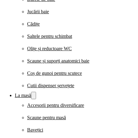
Jucării baie
Cădițe
Saltele pentru schimbat
Olițe și reductoare WC
Scaune și suporți anatomici baie
Coș de gunoi pentru scutece
Cutii dispenser șervețete
La masă
Accesorii pentru diversificare
Scaune pentru masă
Bavețici