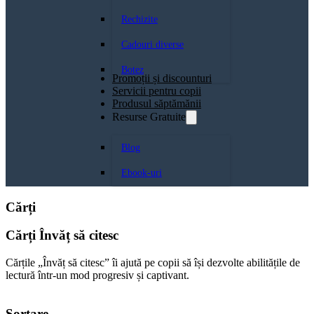
Rechizite
Cadouri diverse
Botez
Promoții și discounturi
Servicii pentru copii
Produsul săptămănii
Resurse Gratuite
Blog
Ebook-uri
Cărți
Cărți Învăț să citesc
Cărțile „Învăț să citesc” îi ajută pe copii să își dezvolte abilitățile de
lectură într-un mod progresiv și captivant.
Sortare