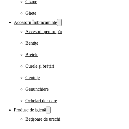
Cizme
Ghete
Accesorii Îmbrăcăminte
Accesorii pentru păr
Bentițe
Bretele
Curele și brățări
Gentuțe
Genunchiere
Ochelari de soare
Produse de igienă
Bețișoare de urechi