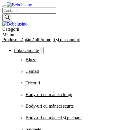
Products
search
Categorii
Meniu
Produsul săptămănii
Promoții și discounturi
Îmbrăcăminte
Bluze
Cămăși
Tricouri
Body-uri cu mâneci lungi
Body-uri cu mâneci scurte
Body-uri cu mâneci și picioare
Salopete