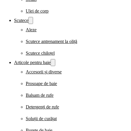
Ulei de corp
Scutece
Aleze
Scutece antrenament la oliță
Scutece chiloțel
Articole pentru baie
Accesorii și diverse
Prosoape de baie
Balsam de rufe
Detergenți de rufe
Soluții de curățat
Burete de baie