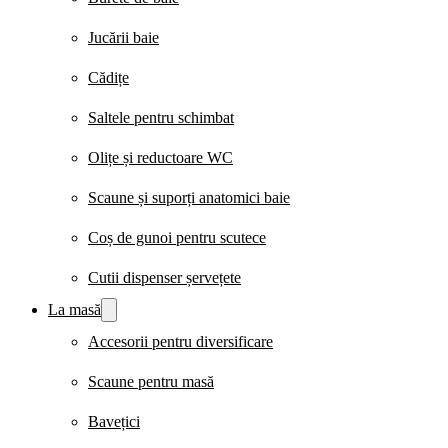
Jucării baie
Cădițe
Saltele pentru schimbat
Olițe și reductoare WC
Scaune și suporți anatomici baie
Coș de gunoi pentru scutece
Cutii dispenser șervețete
La masă
Accesorii pentru diversificare
Scaune pentru masă
Bavețici