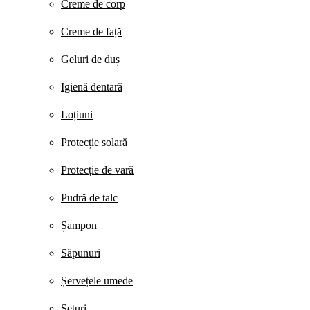
Creme de corp
Creme de față
Geluri de duș
Igienă dentară
Loțiuni
Protecție solară
Protecție de vară
Pudră de talc
Șampon
Săpunuri
Șervețele umede
Seturi