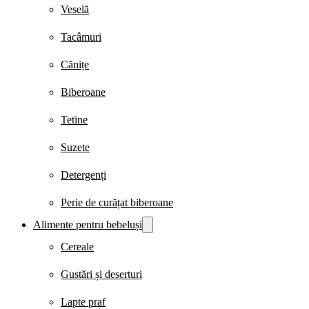
Veselă
Tacâmuri
Cănițe
Biberoane
Tetine
Suzete
Detergenți
Perie de curățat biberoane
Alimente pentru bebeluși
Cereale
Gustări și deserturi
Lapte praf