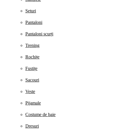
Seturi
Pantaloni
Pantaloni scurți
Trening
Rochițe
Fustițe
Sacouri
Veste
Pijamale
Costume de baie
Dresuri