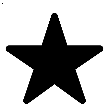
Banda dublu-adeziva NU este inclusa in pret dar o poti cumpara
aici
.
Benzile de protectie muchii pentru copii respectă pe deplin reglementările
UE privind siguranța copiilor.
Dimensiuni disponibile:
24(l)x900(L)x 22(h) x22(h) x6(gr),
acopera 1.6 cm din muchia
mobilierului sau a peretelui
37(l)x900(L)x 31(h) x31(h) x9(gr),
acopera 2 cm din muchia mobilierului
sau a peretelui
Producator
:
CAR- BOY CO LTD