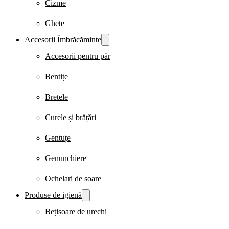
Cizme
Ghete
Accesorii Îmbrăcăminte
Accesorii pentru păr
Bentițe
Bretele
Curele și brățări
Gentuțe
Genunchiere
Ochelari de soare
Produse de igienă
Bețișoare de urechi