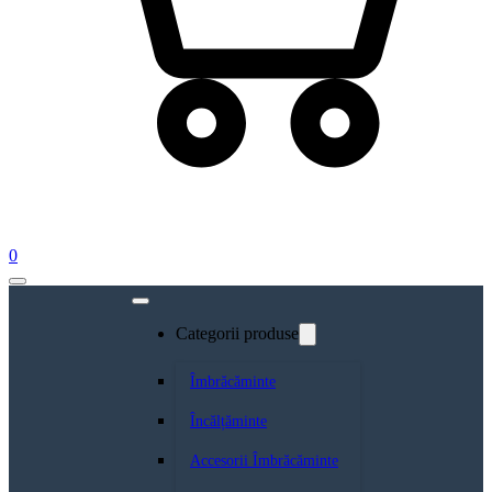
0
Categorii produse
Îmbrăcăminte
Încălțăminte
Accesorii Îmbrăcăminte