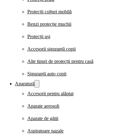
Protecții colțuri mobilă
Benzi protecție muchii
Protecții uși
Accesorii siguranță copii
Alte tipuri de protecții pentru casă
Siguranță auto copii
Aparatură
Accesorii pentru alăptat
Aparate aerosoli
Aparate de gătit
Aspiratoare nazale