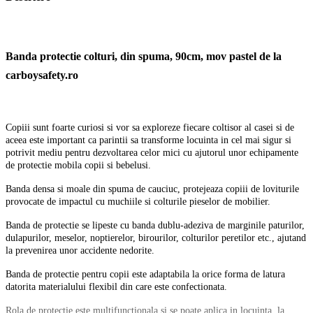
Banda protectie colturi, din spuma, 90cm, mov pastel de la
carboysafety.ro
Copiii sunt foarte curiosi si vor sa exploreze fiecare coltisor al casei si de
aceea este important ca parintii sa transforme locuinta in cel mai sigur si
potrivit mediu pentru dezvoltarea celor mici cu ajutorul unor echipamente
de protectie mobila copii si bebelusi.
Banda densa si moale din spuma de cauciuc, protejeaza copiii de loviturile
provocate de impactul cu muchiile si colturile pieselor de mobilier.
Banda de protectie se lipeste cu banda dublu-adeziva de marginile paturilor,
dulapurilor, meselor, noptierelor, birourilor, colturilor peretilor etc., ajutand
la prevenirea unor accidente nedorite.
Banda de protectie pentru copii este adaptabila la orice forma de latura
datorita materialului flexibil din care este confectionata.
Rola de protectie este multifunctionala si se poate aplica in locuinta, la