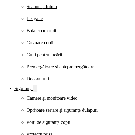
Scaune și fotolii
Leagăne
Balansoar copii
Covoare copii
Cutii pentru jucării
Premergătoare și antepremergătoare
Decorațiuni
Siguranță
Camere și monitoare video
Opritoare sertare și siguranțe dulapuri
Porți de siguranță copii
Protecții priză