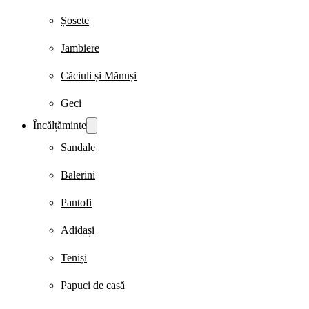
Șosete
Jambiere
Căciuli și Mănuși
Geci
Încălțăminte
Sandale
Balerini
Pantofi
Adidași
Teniși
Papuci de casă