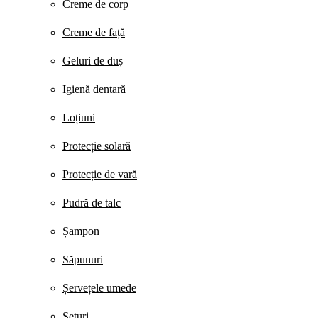
Creme de corp
Creme de față
Geluri de duș
Igienă dentară
Loțiuni
Protecție solară
Protecție de vară
Pudră de talc
Șampon
Săpunuri
Șervețele umede
Seturi