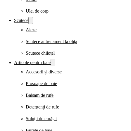
Ulei de corp
Scutece
Aleze
Scutece antrenament la oliță
Scutece chiloțel
Articole pentru baie
Accesorii și diverse
Prosoape de baie
Balsam de rufe
Detergenți de rufe
Soluții de curățat
Burete de baie