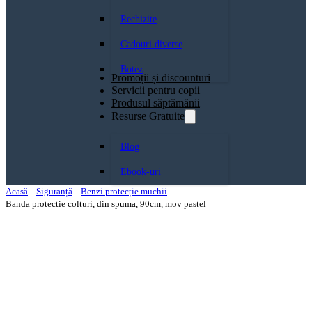
Rechizite
Cadouri diverse
Botez
Promoții și discounturi
Servicii pentru copii
Produsul săptămănii
Resurse Gratuite
Blog
Ebook-uri
Acasă
Siguranță
Benzi protecție muchii
Banda protectie colturi, din spuma, 90cm, mov pastel