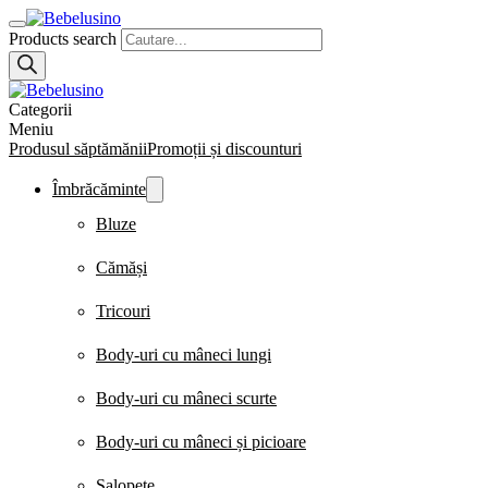
Products search
Categorii
Meniu
Produsul săptămănii
Promoții și discounturi
Îmbrăcăminte
Bluze
Cămăși
Tricouri
Body-uri cu mâneci lungi
Body-uri cu mâneci scurte
Body-uri cu mâneci și picioare
Salopete