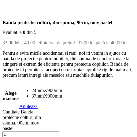
Banda protectie colturi, din spuma, 90cm, mov pastel
Evaluat la
0
din 5
33,00
lei
–
40,00
lei
Interval de prețuri: 33,00 lei până la 40,00 lei
Pentru a evita micile accidentari si rani, noi iti venim in ajutor cu
banda de protectie pentru mobilier, din spuma de cauciuc moale la
atingere si extrem de eficienta pentru protectia copiiilor. Banda de
protectie iti permite sa acoperi cu usurinta suprafete rigide mai mari,
precum laturi intregi ale meselor sau muchiile dulapurilor.
24mmX900mm
Alege
37mmX900mm
marime
Anulează
Cantitate Banda
protectie colturi, din
spuma, 90cm, mov
pastel