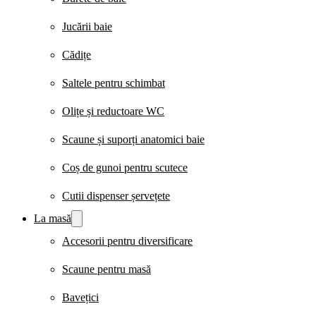
Jucării baie
Cădițe
Saltele pentru schimbat
Olițe și reductoare WC
Scaune și suporți anatomici baie
Coș de gunoi pentru scutece
Cutii dispenser șervețete
La masă
Accesorii pentru diversificare
Scaune pentru masă
Bavețici