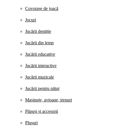
Covorașe de joacă
Jocuri
Jucării dentiție
Jucării din lemn
Jucării educative
Jucării interactive
Jucării muzicale
Jucării pentru pătuț
Mașinuțe, avioane, trenuri
Păpuși și accesorii
Plușuri