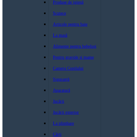
Produse de igienă
Scutece
Articole pentru baie
La masă
Alimente pentru bebeluși
Pentru gravide si mame
Camera Copilului
Siguranță
Aparatură
Jucării
Jucării exterior
La plimbare
Cărți