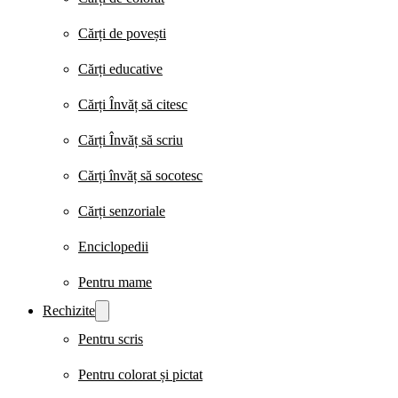
Cărți de povești
Cărți educative
Cărți Învăț să citesc
Cărți Învăț să scriu
Cărți învăț să socotesc
Cărți senzoriale
Enciclopedii
Pentru mame
Rechizite
Pentru scris
Pentru colorat și pictat