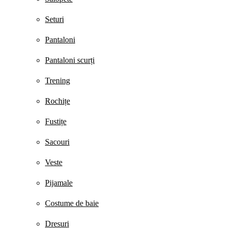
Seturi
Pantaloni
Pantaloni scurți
Trening
Rochițe
Fustițe
Sacouri
Veste
Pijamale
Costume de baie
Dresuri