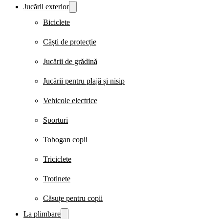
Jucării exterior
Biciclete
Căști de protecție
Jucării de grădină
Jucării pentru plajă și nisip
Vehicole electrice
Sporturi
Tobogan copii
Triciclete
Trotinete
Căsuțe pentru copii
La plimbare