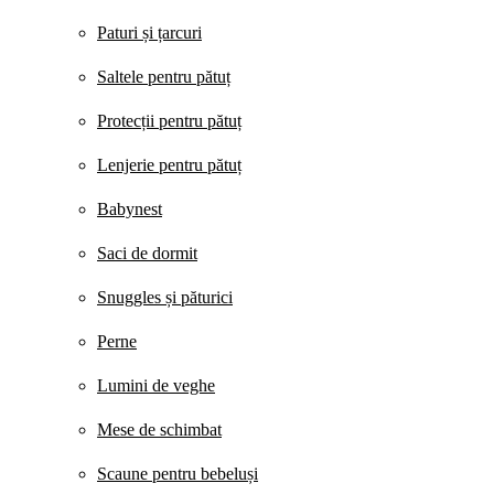
Paturi și țarcuri
Saltele pentru pătuț
Protecții pentru pătuț
Lenjerie pentru pătuț
Babynest
Saci de dormit
Snuggles și păturici
Perne
Lumini de veghe
Mese de schimbat
Scaune pentru bebeluși