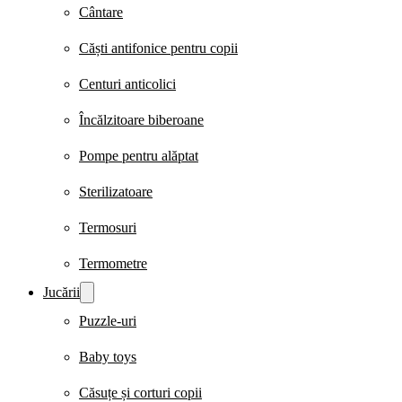
Cântare
Căști antifonice pentru copii
Centuri anticolici
Încălzitoare biberoane
Pompe pentru alăptat
Sterilizatoare
Termosuri
Termometre
Jucării
Puzzle-uri
Baby toys
Căsuțe și corturi copii