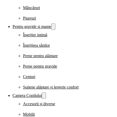
Mâncăruri
Piureuri
Pentru gravide si mame
Îngrijire intimă
Îngrijirea sânilor
Perne pentru alăptare
Perne pentru gravide
Centuri
Sutiene alăptare și lenjerie confort
Camera Copilului
Accesorii și diverse
Mobilă