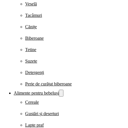
Veselă
Tacâmuri
Cănițe
Biberoane
Tetine
Suzete
Detergenți
Perie de curățat biberoane
Alimente pentru bebeluși
Cereale
Gustări și deserturi
Lapte praf