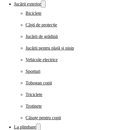
Jucării exterior
Biciclete
Căști de protecție
Jucării de grădină
Jucării pentru plajă și nisip
Vehicole electrice
Sporturi
Tobogan copii
Triciclete
Trotinete
Căsuțe pentru copii
La plimbare