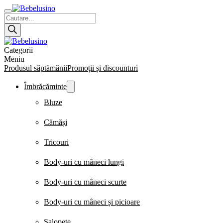
Products
search
Categorii
Meniu
Produsul săptămănii
Promoții și discounturi
Îmbrăcăminte
Bluze
Cămăși
Tricouri
Body-uri cu mâneci lungi
Body-uri cu mâneci scurte
Body-uri cu mâneci și picioare
Salopete