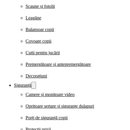
Scaune și fotolii
Leagăne
Balansoar copii
Covoare copii
Cutii pentru jucării
Premergătoare și antepremergătoare
Decorațiuni
Siguranță
Camere și monitoare video
Opritoare sertare și siguranțe dulapuri
Porți de siguranță copii
Protecții priză