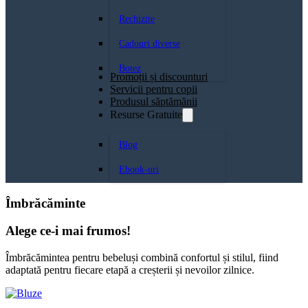
Rechizite
Cadouri diverse
Botez
Promoții și discounturi
Servicii pentru copii
Produsul săptămănii
Resurse Gratuite
Blog
Ebook-uri
Îmbrăcăminte
Alege ce-i mai frumos!
Îmbrăcămintea pentru bebeluși combină confortul și stilul, fiind
adaptată pentru fiecare etapă a creșterii și nevoilor zilnice.