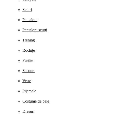
Seturi
Pantaloni
Pantaloni scurți
Trening
Rochițe
Fustițe
Sacouri
Veste
Pijamale
Costume de baie
Dresuri