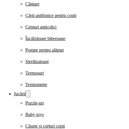
Cântare
Căști antifonice pentru copii
Centuri anticolici
Încălzitoare biberoane
Pompe pentru alăptat
Sterilizatoare
Termosuri
Termometre
Jucării
Puzzle-uri
Baby toys
Căsuțe și corturi copii