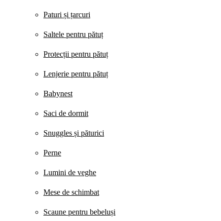
Paturi și țarcuri
Saltele pentru pătuț
Protecții pentru pătuț
Lenjerie pentru pătuț
Babynest
Saci de dormit
Snuggles și păturici
Perne
Lumini de veghe
Mese de schimbat
Scaune pentru bebeluși