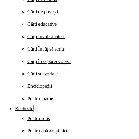
Cărți de povești
Cărți educative
Cărți Învăț să citesc
Cărți Învăț să scriu
Cărți învăț să socotesc
Cărți senzoriale
Enciclopedii
Pentru mame
Rechizite
Pentru scris
Pentru colorat și pictat