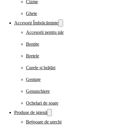
Cizme
Ghete
Accesorii Îmbrăcăminte
Accesorii pentru păr
Bentițe
Bretele
Curele și brățări
Gentuțe
Genunchiere
Ochelari de soare
Produse de igienă
Bețișoare de urechi