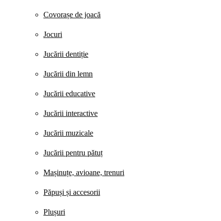
Covorașe de joacă
Jocuri
Jucării dentiție
Jucării din lemn
Jucării educative
Jucării interactive
Jucării muzicale
Jucării pentru pătuț
Mașinuțe, avioane, trenuri
Păpuși și accesorii
Plușuri