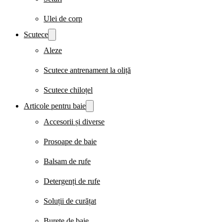
Ulei de corp
Scutece
Aleze
Scutece antrenament la oliță
Scutece chiloțel
Articole pentru baie
Accesorii și diverse
Prosoape de baie
Balsam de rufe
Detergenți de rufe
Soluții de curățat
Burete de baie