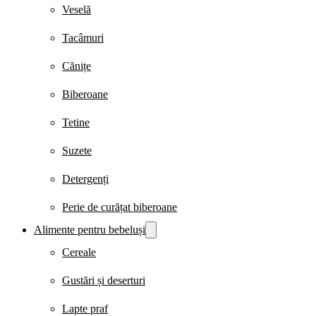
Veselă
Tacâmuri
Cănițe
Biberoane
Tetine
Suzete
Detergenți
Perie de curățat biberoane
Alimente pentru bebeluși
Cereale
Gustări și deserturi
Lapte praf