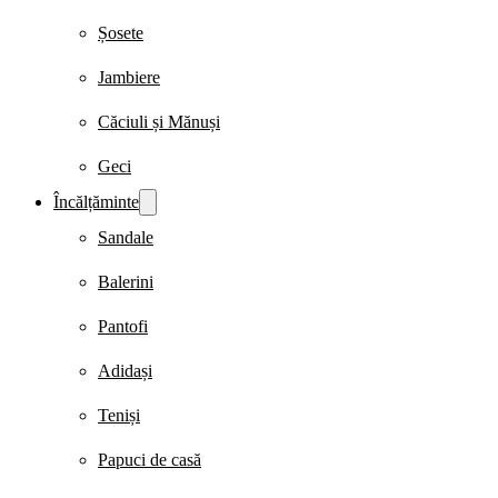
Șosete
Jambiere
Căciuli și Mănuși
Geci
Încălțăminte
Sandale
Balerini
Pantofi
Adidași
Teniși
Papuci de casă