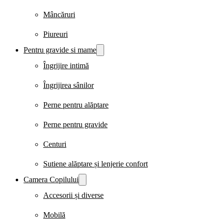
Mâncăruri
Piureuri
Pentru gravide si mame
Îngrijire intimă
Îngrijirea sânilor
Perne pentru alăptare
Perne pentru gravide
Centuri
Sutiene alăptare și lenjerie confort
Camera Copilului
Accesorii și diverse
Mobilă