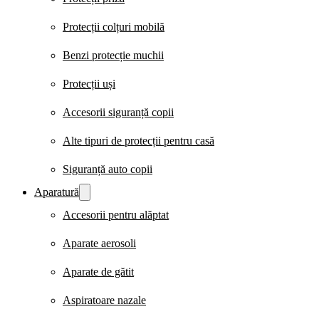
Protecții colțuri mobilă
Benzi protecție muchii
Protecții uși
Accesorii siguranță copii
Alte tipuri de protecții pentru casă
Siguranță auto copii
Aparatură
Accesorii pentru alăptat
Aparate aerosoli
Aparate de gătit
Aspiratoare nazale