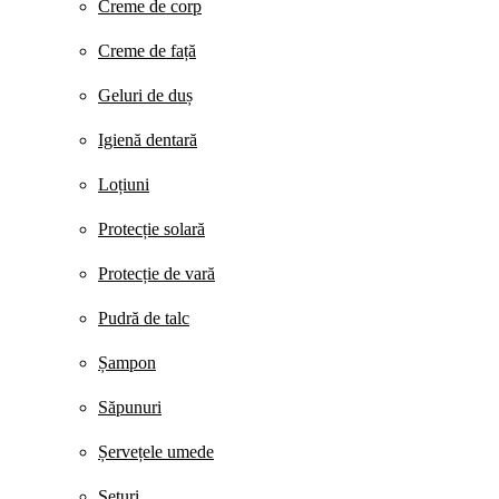
Creme de corp
Creme de față
Geluri de duș
Igienă dentară
Loțiuni
Protecție solară
Protecție de vară
Pudră de talc
Șampon
Săpunuri
Șervețele umede
Seturi