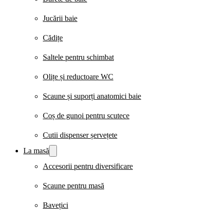
Jucării baie
Cădițe
Saltele pentru schimbat
Olițe și reductoare WC
Scaune și suporți anatomici baie
Coș de gunoi pentru scutece
Cutii dispenser șervețete
La masă
Accesorii pentru diversificare
Scaune pentru masă
Bavețici