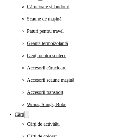
Cărucioare și landouri
Scaune de mașină
Paturi pentru travel
Geantă termoizolantă
Genți pentru scutece
Accesorii cărucioare
Accesorii scaune mașină
Accesorii transport
Wraps, Slings, Bobe
Cărți
Cărți de activități
Cărți de colorat