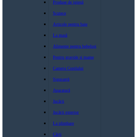
Produse de igienă
Scutece
Articole pentru baie
La masă
Alimente pentru bebeluși
Pentru gravide si mame
Camera Copilului
Siguranță
Aparatură
Jucării
Jucării exterior
La plimbare
Cărți