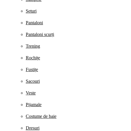
Seturi
Pantaloni
Pantaloni scurți
Trening
Rochițe
Fustițe
Sacouri
Veste
Pijamale
Costume de baie
Dresuri