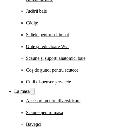
Jucării baie
Cădițe
Saltele pentru schimbat
Olițe și reductoare WC
Scaune și suporți anatomici baie
Coș de gunoi pentru scutece
Cutii dispenser șervețete
La masă
Accesorii pentru diversificare
Scaune pentru masă
Bavețici