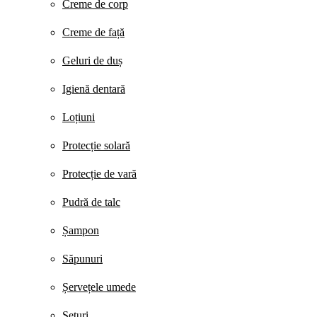
Creme de corp
Creme de față
Geluri de duș
Igienă dentară
Loțiuni
Protecție solară
Protecție de vară
Pudră de talc
Șampon
Săpunuri
Șervețele umede
Seturi