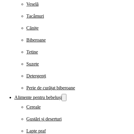
Veselă
Tacâmuri
Cănițe
Biberoane
Tetine
Suzete
Detergenți
Perie de curățat biberoane
Alimente pentru bebeluși
Cereale
Gustări și deserturi
Lapte praf