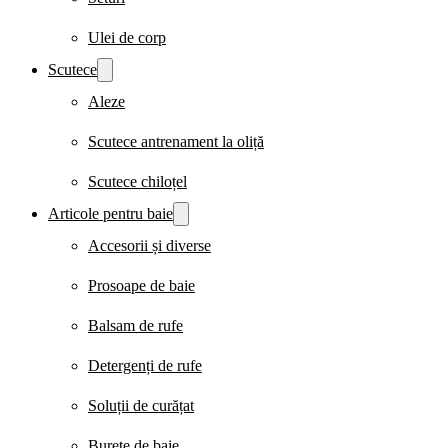
Ulei de corp
Scutece
Aleze
Scutece antrenament la oliță
Scutece chiloțel
Articole pentru baie
Accesorii și diverse
Prosoape de baie
Balsam de rufe
Detergenți de rufe
Soluții de curățat
Burete de baie