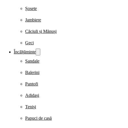
Șosete
Jambiere
Căciuli și Mănuși
Geci
Încălțăminte
Sandale
Balerini
Pantofi
Adidași
Teniși
Papuci de casă