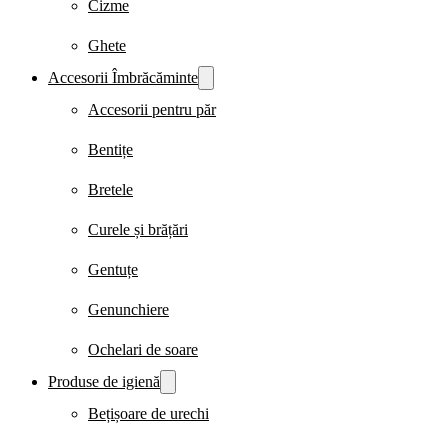
Cizme
Ghete
Accesorii Îmbrăcăminte
Accesorii pentru păr
Bentițe
Bretele
Curele și brățări
Gentuțe
Genunchiere
Ochelari de soare
Produse de igienă
Bețișoare de urechi