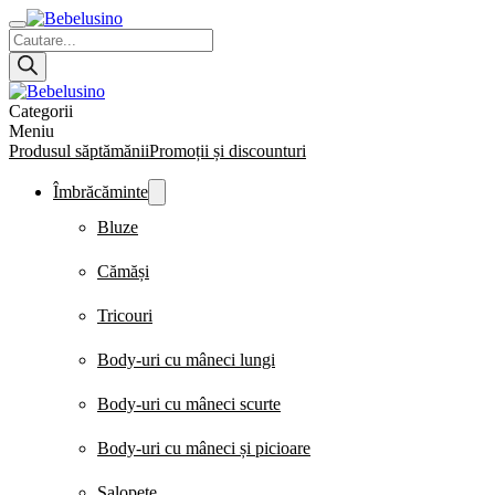
Products
search
Categorii
Meniu
Produsul săptămănii
Promoții și discounturi
Îmbrăcăminte
Bluze
Cămăși
Tricouri
Body-uri cu mâneci lungi
Body-uri cu mâneci scurte
Body-uri cu mâneci și picioare
Salopete