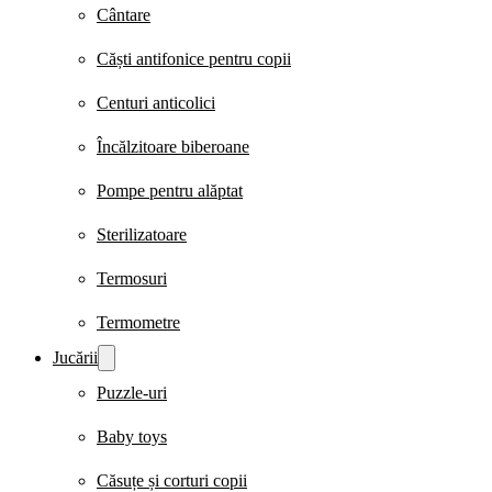
Cântare
Căști antifonice pentru copii
Centuri anticolici
Încălzitoare biberoane
Pompe pentru alăptat
Sterilizatoare
Termosuri
Termometre
Jucării
Puzzle-uri
Baby toys
Căsuțe și corturi copii