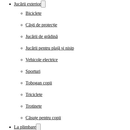
Jucării exterior
Biciclete
Căști de protecție
Jucării de grădină
Jucării pentru plajă și nisip
Vehicole electrice
Sporturi
Tobogan copii
Triciclete
Trotinete
Căsuțe pentru copii
La plimbare