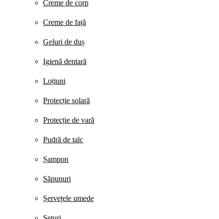
Creme de corp
Creme de față
Geluri de duș
Igienă dentară
Loțiuni
Protecție solară
Protecție de vară
Pudră de talc
Șampon
Săpunuri
Șervețele umede
Seturi