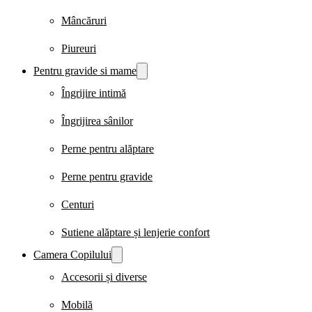
Mâncăruri
Piureuri
Pentru gravide si mame
Îngrijire intimă
Îngrijirea sânilor
Perne pentru alăptare
Perne pentru gravide
Centuri
Sutiene alăptare și lenjerie confort
Camera Copilului
Accesorii și diverse
Mobilă