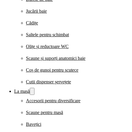
Jucării baie
Cădițe
Saltele pentru schimbat
Olițe și reductoare WC
Scaune și suporți anatomici baie
Coș de gunoi pentru scutece
Cutii dispenser șervețete
La masă
Accesorii pentru diversificare
Scaune pentru masă
Bavețici