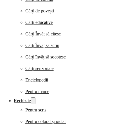
Cărți de povești
Cărți educative
Cărți Învăț să citesc
Cărți Învăț să scriu
Cărți învăț să socotesc
Cărți senzoriale
Enciclopedii
Pentru mame
Rechizite
Pentru scris
Pentru colorat și pictat