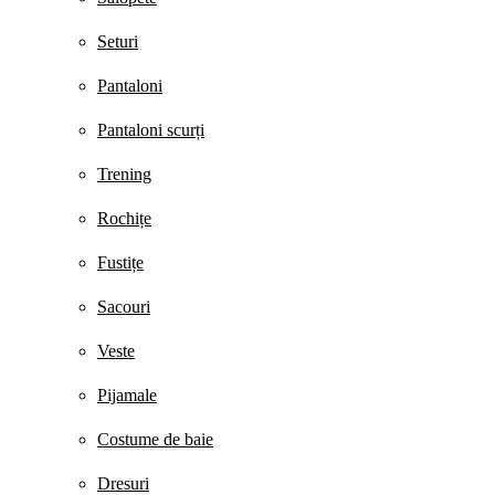
Seturi
Pantaloni
Pantaloni scurți
Trening
Rochițe
Fustițe
Sacouri
Veste
Pijamale
Costume de baie
Dresuri