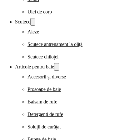
Ulei de corp
Scutece
Aleze
Scutece antrenament la oliță
Scutece chiloțel
Articole pentru baie
Accesorii și diverse
Prosoape de baie
Balsam de rufe
Detergenți de rufe
Soluții de curățat
Burete de baie