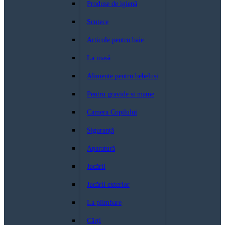
Produse de igienă
Scutece
Articole pentru baie
La masă
Alimente pentru bebeluși
Pentru gravide si mame
Camera Copilului
Siguranță
Aparatură
Jucării
Jucării exterior
La plimbare
Cărți