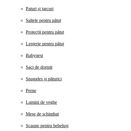
Paturi și țarcuri
Saltele pentru pătuț
Protecții pentru pătuț
Lenjerie pentru pătuț
Babynest
Saci de dormit
Snuggles și păturici
Perne
Lumini de veghe
Mese de schimbat
Scaune pentru bebeluși