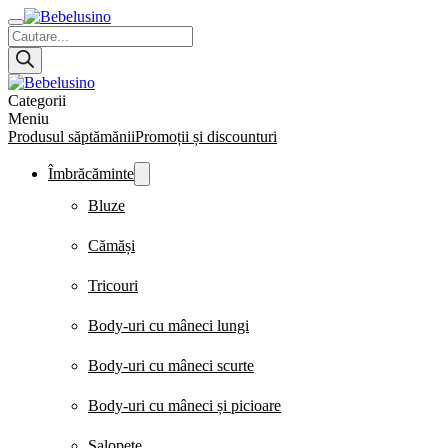
Products
search
Categorii
Meniu
Produsul săptămănii
Promoții și discounturi
Îmbrăcăminte
Bluze
Cămăși
Tricouri
Body-uri cu mâneci lungi
Body-uri cu mâneci scurte
Body-uri cu mâneci și picioare
Salopete