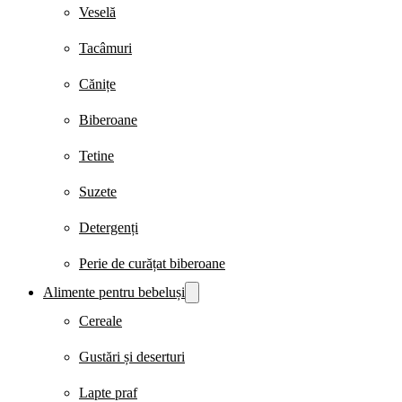
Veselă
Tacâmuri
Cănițe
Biberoane
Tetine
Suzete
Detergenți
Perie de curățat biberoane
Alimente pentru bebeluși
Cereale
Gustări și deserturi
Lapte praf