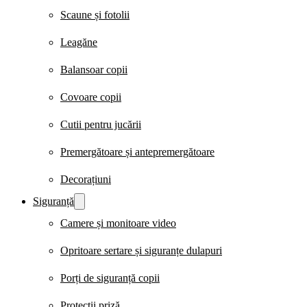
Scaune și fotolii
Leagăne
Balansoar copii
Covoare copii
Cutii pentru jucării
Premergătoare și antepremergătoare
Decorațiuni
Siguranță
Camere și monitoare video
Opritoare sertare și siguranțe dulapuri
Porți de siguranță copii
Protecții priză