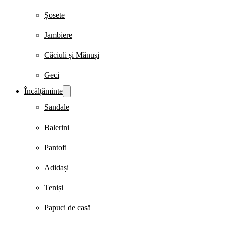
Șosete
Jambiere
Căciuli și Mănuși
Geci
Încălțăminte
Sandale
Balerini
Pantofi
Adidași
Teniși
Papuci de casă