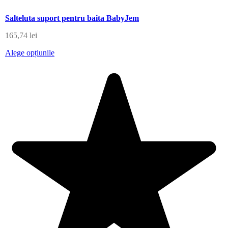
Salteluta suport pentru baita BabyJem
165,74
lei
Alege opțiunile