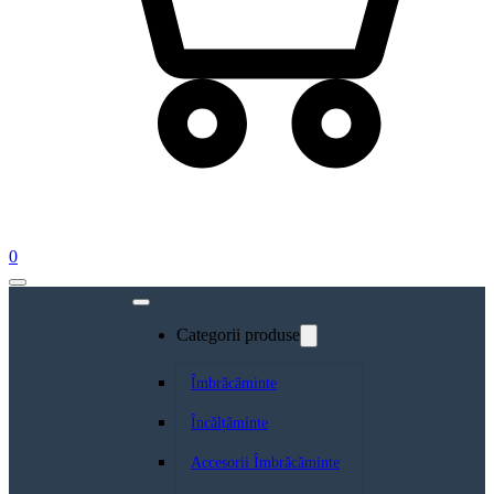
0
Categorii produse
Îmbrăcăminte
Încălțăminte
Accesorii Îmbrăcăminte