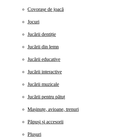
Covorașe de joacă
Jocuri
Jucării dentiție
Jucării din lemn
Jucării educative
Jucării interactive
Jucării muzicale
Jucării pentru pătuț
Mașinuțe, avioane, trenuri
Păpuși și accesorii
Plușuri