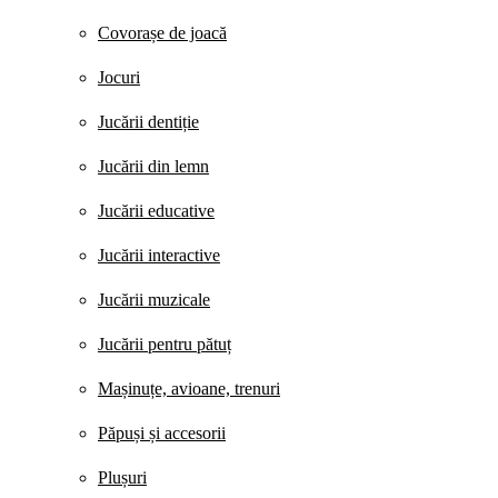
Covorașe de joacă
Jocuri
Jucării dentiție
Jucării din lemn
Jucării educative
Jucării interactive
Jucării muzicale
Jucării pentru pătuț
Mașinuțe, avioane, trenuri
Păpuși și accesorii
Plușuri