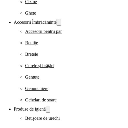
Cizme
Ghete
Accesorii Îmbrăcăminte
Accesorii pentru păr
Bentițe
Bretele
Curele și brățări
Gentuțe
Genunchiere
Ochelari de soare
Produse de igienă
Bețișoare de urechi