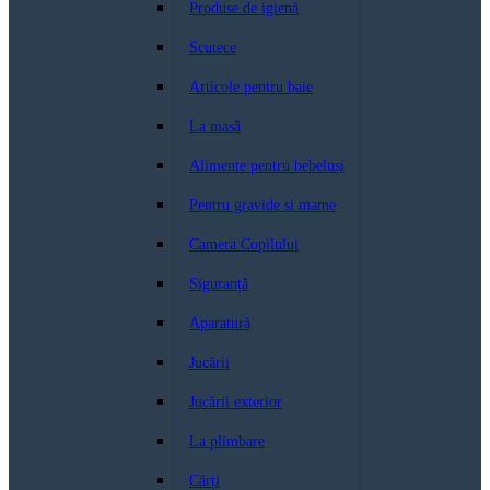
Produse de igienă
Scutece
Articole pentru baie
La masă
Alimente pentru bebeluși
Pentru gravide si mame
Camera Copilului
Siguranță
Aparatură
Jucării
Jucării exterior
La plimbare
Cărți