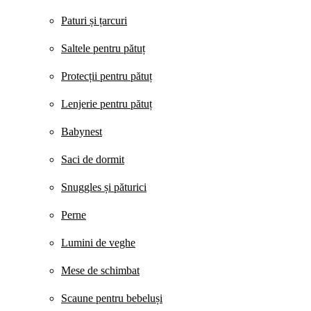
Paturi și țarcuri
Saltele pentru pătuț
Protecții pentru pătuț
Lenjerie pentru pătuț
Babynest
Saci de dormit
Snuggles și păturici
Perne
Lumini de veghe
Mese de schimbat
Scaune pentru bebeluși