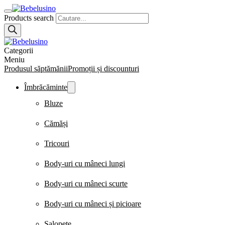
Products search
Categorii
Meniu
Produsul săptămănii
Promoții și discounturi
Îmbrăcăminte
Bluze
Cămăși
Tricouri
Body-uri cu mâneci lungi
Body-uri cu mâneci scurte
Body-uri cu mâneci și picioare
Salopete