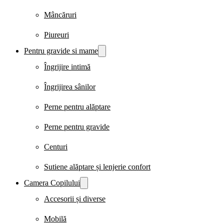
Mâncăruri
Piureuri
Pentru gravide si mame
Îngrijire intimă
Îngrijirea sânilor
Perne pentru alăptare
Perne pentru gravide
Centuri
Sutiene alăptare și lenjerie confort
Camera Copilului
Accesorii și diverse
Mobilă