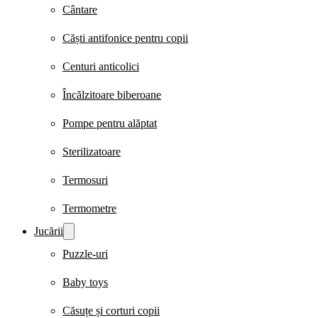
Cântare
Căști antifonice pentru copii
Centuri anticolici
Încălzitoare biberoane
Pompe pentru alăptat
Sterilizatoare
Termosuri
Termometre
Jucării
Puzzle-uri
Baby toys
Căsuțe și corturi copii