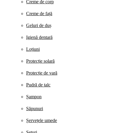
Creme de corp
Creme de față
Geluri de duș
Igienă dentară
Loțiuni
Protecție solară
Protecție de vară
Pudră de talc
Șampon
Săpunuri
Șervețele umede
Seturi