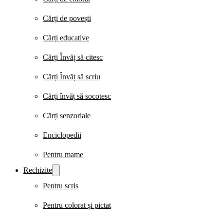
Cărți de povești
Cărți educative
Cărți Învăț să citesc
Cărți Învăț să scriu
Cărți învăț să socotesc
Cărți senzoriale
Enciclopedii
Pentru mame
Rechizite
Pentru scris
Pentru colorat și pictat