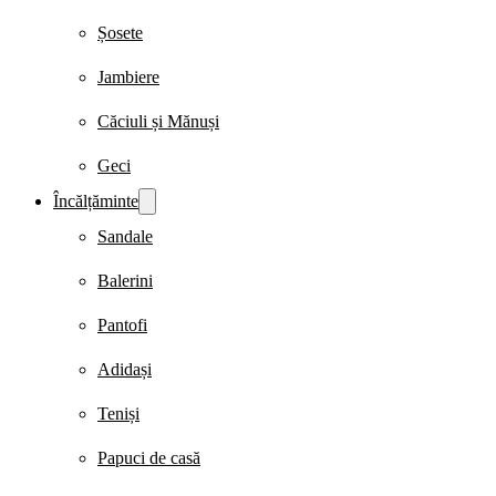
Șosete
Jambiere
Căciuli și Mănuși
Geci
Încălțăminte
Sandale
Balerini
Pantofi
Adidași
Teniși
Papuci de casă