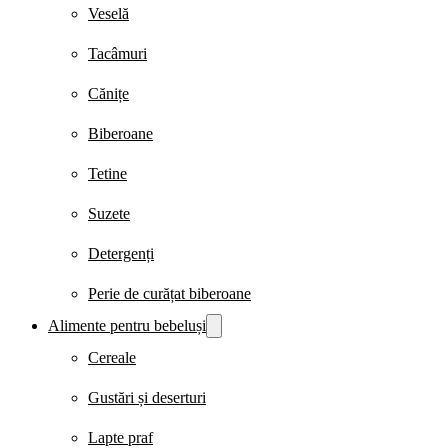
Veselă
Tacâmuri
Cănițe
Biberoane
Tetine
Suzete
Detergenți
Perie de curățat biberoane
Alimente pentru bebeluși
Cereale
Gustări și deserturi
Lapte praf