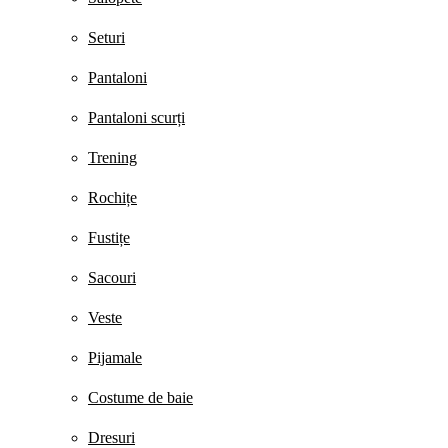
Seturi
Pantaloni
Pantaloni scurți
Trening
Rochițe
Fustițe
Sacouri
Veste
Pijamale
Costume de baie
Dresuri