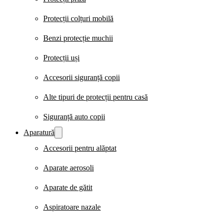
Protecții colțuri mobilă
Benzi protecție muchii
Protecții uși
Accesorii siguranță copii
Alte tipuri de protecții pentru casă
Siguranță auto copii
Aparatură
Accesorii pentru alăptat
Aparate aerosoli
Aparate de gătit
Aspiratoare nazale