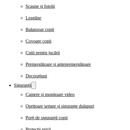
Scaune și fotolii
Leagăne
Balansoar copii
Covoare copii
Cutii pentru jucării
Premergătoare și antepremergătoare
Decorațiuni
Siguranță
Camere și monitoare video
Opritoare sertare și siguranțe dulapuri
Porți de siguranță copii
Protecții priză