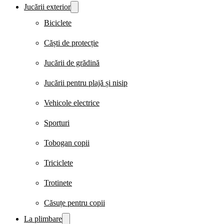
Jucării exterior
Biciclete
Căști de protecție
Jucării de grădină
Jucării pentru plajă și nisip
Vehicole electrice
Sporturi
Tobogan copii
Triciclete
Trotinete
Căsuțe pentru copii
La plimbare