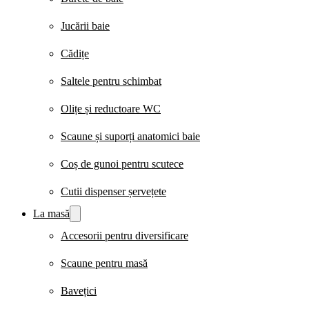
Jucării baie
Cădițe
Saltele pentru schimbat
Olițe și reductoare WC
Scaune și suporți anatomici baie
Coș de gunoi pentru scutece
Cutii dispenser șervețete
La masă
Accesorii pentru diversificare
Scaune pentru masă
Bavețici