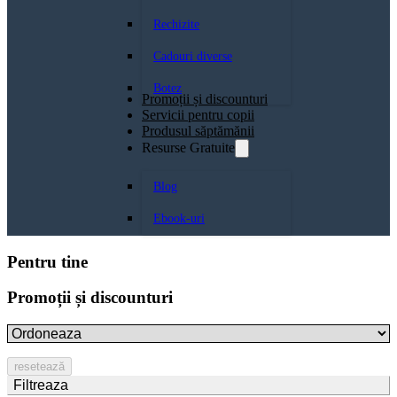
Rechizite
Cadouri diverse
Botez
Promoții și discounturi
Servicii pentru copii
Produsul săptămănii
Resurse Gratuite
Blog
Ebook-uri
Pentru tine
Promoții și discounturi
resetează
Filtreaza