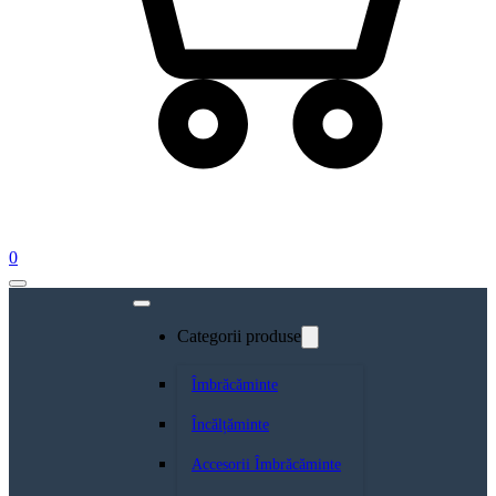
0
Categorii produse
Îmbrăcăminte
Încălțăminte
Accesorii Îmbrăcăminte