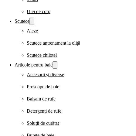
Ulei de corp
Scutece
Aleze
Scutece antrenament la oliță
Scutece chiloțel
Articole pentru baie
Accesorii și diverse
Prosoape de baie
Balsam de rufe
Detergenți de rufe
Soluții de curățat
Burete de baie