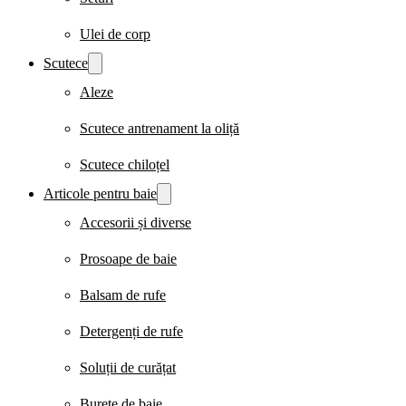
Ulei de corp
Scutece
Aleze
Scutece antrenament la oliță
Scutece chiloțel
Articole pentru baie
Accesorii și diverse
Prosoape de baie
Balsam de rufe
Detergenți de rufe
Soluții de curățat
Burete de baie