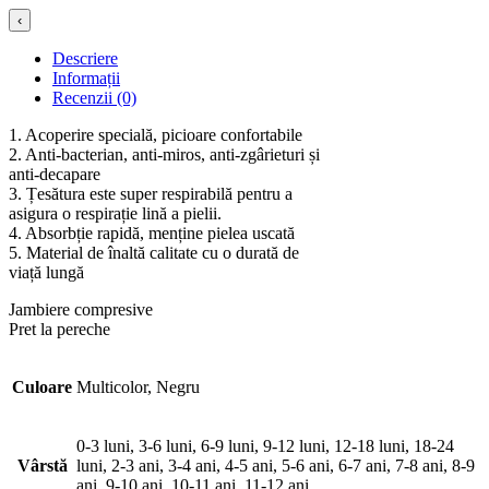
‹
Descriere
Informații
Recenzii (0)
1. Acoperire specială, picioare confortabile
2. Anti-bacterian, anti-miros, anti-zgârieturi și
anti-decapare
3. Țesătura este super respirabilă pentru a
asigura o respirație lină a pielii.
4. Absorbție rapidă, menține pielea uscată
5. Material de înaltă calitate cu o durată de
viață lungă
Jambiere compresive
Pret la pereche
Culoare
Multicolor, Negru
0-3 luni, 3-6 luni, 6-9 luni, 9-12 luni, 12-18 luni, 18-24
Vârstă
luni, 2-3 ani, 3-4 ani, 4-5 ani, 5-6 ani, 6-7 ani, 7-8 ani, 8-9
ani, 9-10 ani, 10-11 ani, 11-12 ani