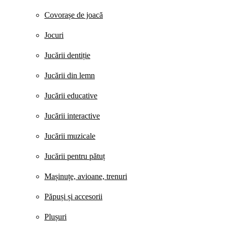
Covorașe de joacă
Jocuri
Jucării dentiție
Jucării din lemn
Jucării educative
Jucării interactive
Jucării muzicale
Jucării pentru pătuț
Mașinuțe, avioane, trenuri
Păpuși și accesorii
Plușuri