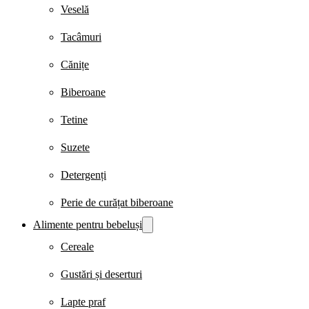
Veselă
Tacâmuri
Cănițe
Biberoane
Tetine
Suzete
Detergenți
Perie de curățat biberoane
Alimente pentru bebeluși
Cereale
Gustări și deserturi
Lapte praf