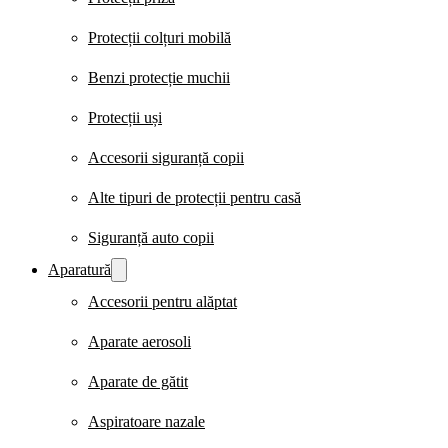
Protecții colțuri mobilă
Benzi protecție muchii
Protecții uși
Accesorii siguranță copii
Alte tipuri de protecții pentru casă
Siguranță auto copii
Aparatură
Accesorii pentru alăptat
Aparate aerosoli
Aparate de gătit
Aspiratoare nazale