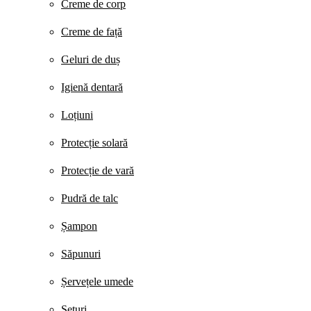
Creme de corp
Creme de față
Geluri de duș
Igienă dentară
Loțiuni
Protecție solară
Protecție de vară
Pudră de talc
Șampon
Săpunuri
Șervețele umede
Seturi