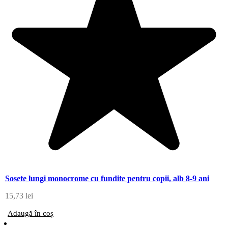
Sosete lungi monocrome cu fundite pentru copii, alb 8-9 ani
15,73
lei
Adaugă în coș