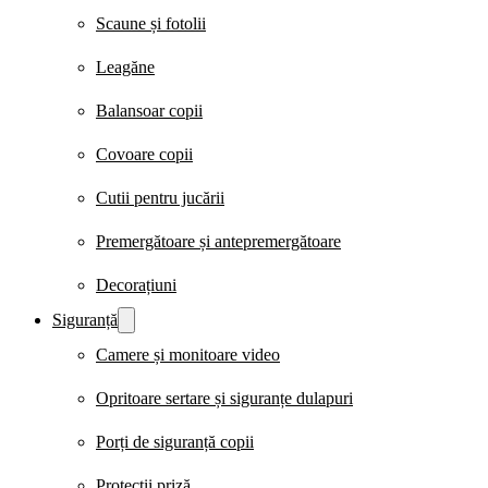
Scaune și fotolii
Leagăne
Balansoar copii
Covoare copii
Cutii pentru jucării
Premergătoare și antepremergătoare
Decorațiuni
Siguranță
Camere și monitoare video
Opritoare sertare și siguranțe dulapuri
Porți de siguranță copii
Protecții priză