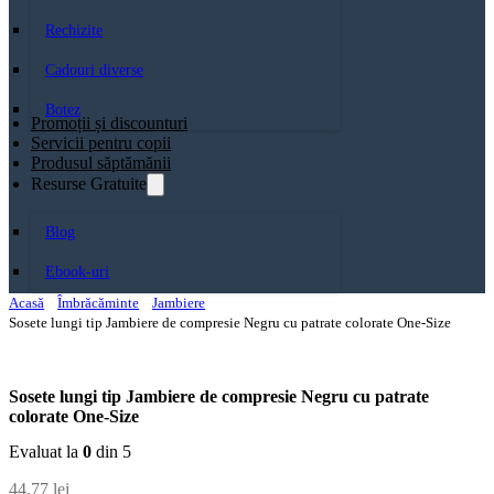
Rechizite
Cadouri diverse
Botez
Promoții și discounturi
Servicii pentru copii
Produsul săptămănii
Resurse Gratuite
Blog
Ebook-uri
Acasă
Îmbrăcăminte
Jambiere
Sosete lungi tip Jambiere de compresie Negru cu patrate colorate One-Size
Sosete lungi tip Jambiere de compresie Negru cu patrate
colorate One-Size
Evaluat la
0
din 5
44,77
lei