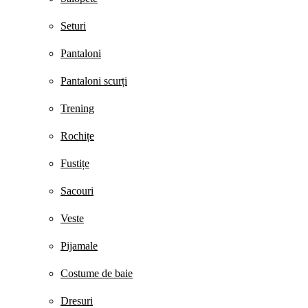
Seturi
Pantaloni
Pantaloni scurți
Trening
Rochițe
Fustițe
Sacouri
Veste
Pijamale
Costume de baie
Dresuri