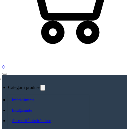
0
Categorii produse
Îmbrăcăminte
Încălțăminte
Accesorii Îmbrăcăminte