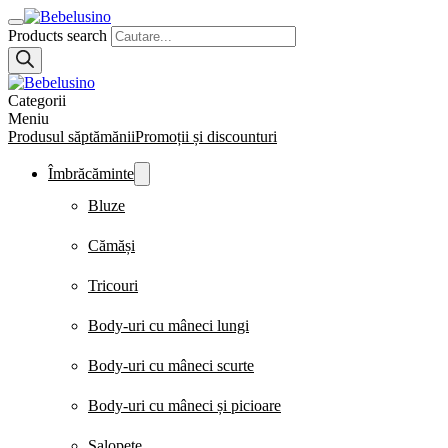
Products search
Categorii
Meniu
Produsul săptămănii
Promoții și discounturi
Îmbrăcăminte
Bluze
Cămăși
Tricouri
Body-uri cu mâneci lungi
Body-uri cu mâneci scurte
Body-uri cu mâneci și picioare
Salopete