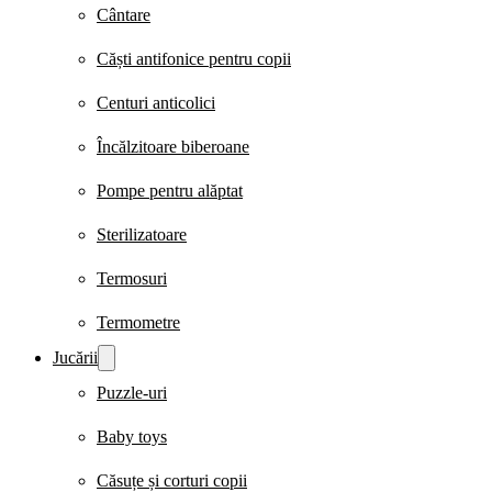
Cântare
Căști antifonice pentru copii
Centuri anticolici
Încălzitoare biberoane
Pompe pentru alăptat
Sterilizatoare
Termosuri
Termometre
Jucării
Puzzle-uri
Baby toys
Căsuțe și corturi copii