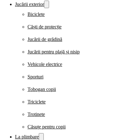
Jucării exterior
Biciclete
Căști de protecție
Jucării de grădină
Jucării pentru plajă și nisip
Vehicole electrice
Sporturi
Tobogan copii
Triciclete
Trotinete
Căsuțe pentru copii
La plimbare