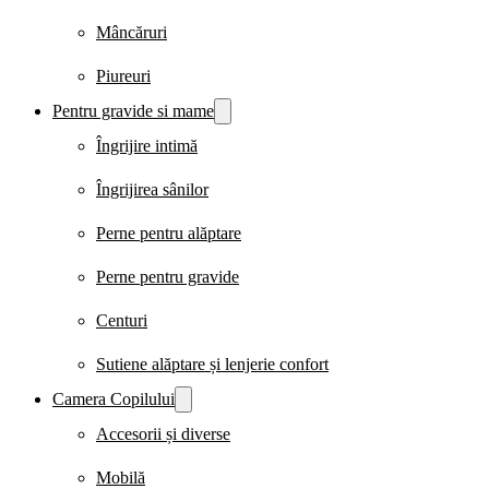
Mâncăruri
Piureuri
Pentru gravide si mame
Îngrijire intimă
Îngrijirea sânilor
Perne pentru alăptare
Perne pentru gravide
Centuri
Sutiene alăptare și lenjerie confort
Camera Copilului
Accesorii și diverse
Mobilă