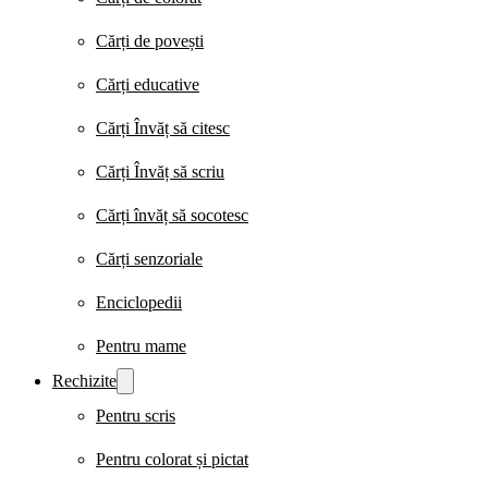
Cărți de povești
Cărți educative
Cărți Învăț să citesc
Cărți Învăț să scriu
Cărți învăț să socotesc
Cărți senzoriale
Enciclopedii
Pentru mame
Rechizite
Pentru scris
Pentru colorat și pictat