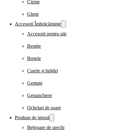
Cizme
Ghete
Accesorii Îmbrăcăminte
Accesorii pentru păr
Bentițe
Bretele
Curele și brățări
Gentuțe
Genunchiere
Ochelari de soare
Produse de igienă
Bețișoare de urechi