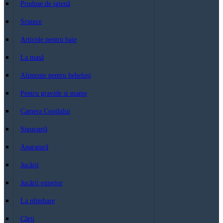
Produse de igienă
Scutece
Articole pentru baie
La masă
Alimente pentru bebeluși
Pentru gravide si mame
Camera Copilului
Siguranță
Aparatură
Jucării
Jucării exterior
La plimbare
Cărți