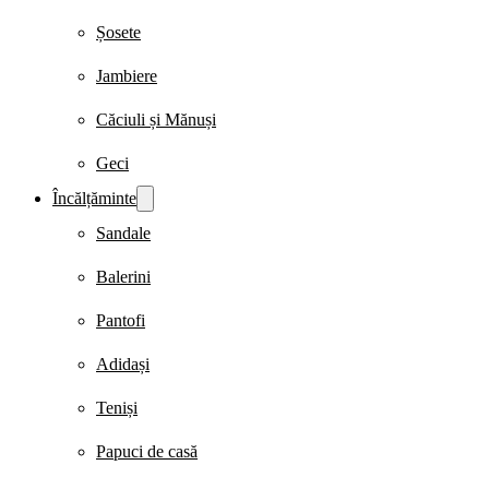
Șosete
Jambiere
Căciuli și Mănuși
Geci
Încălțăminte
Sandale
Balerini
Pantofi
Adidași
Teniși
Papuci de casă