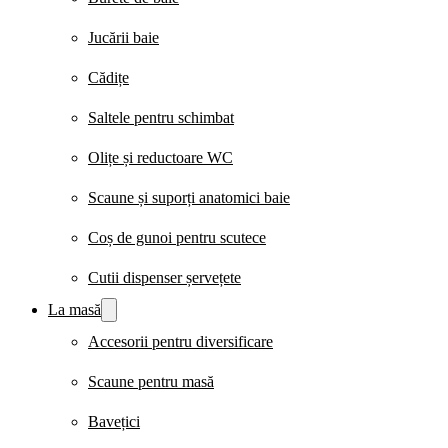
Jucării baie
Cădițe
Saltele pentru schimbat
Olițe și reductoare WC
Scaune și suporți anatomici baie
Coș de gunoi pentru scutece
Cutii dispenser șervețete
La masă
Accesorii pentru diversificare
Scaune pentru masă
Bavețici