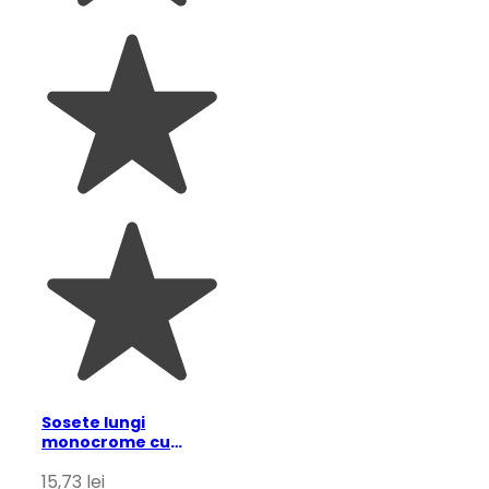
Sosete lungi
monocrome cu
fundite pentru copii,
15,73
lei
alb 13 ani