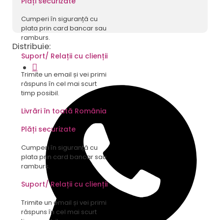
Plăți securizate
11
ani
Cumperi în siguranță cu
plata prin card bancar sau
ramburs.
Distribuie:
Suport/ Relații cu clienții
Trimite un email și vei primi
răspuns în cel mai scurt
timp posibil.
Livrări în toată România
Plăți securizate
Cumperi în siguranță cu
plata prin card bancar sau
ramburs.
Suport/ Relații cu clienții
Trimite un email și vei primi
răspuns în cel mai scurt