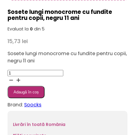
Sosete lungi monocrome cu fundite
pentru copii, negru 11 ani
Evaluat la
0
din 5
15,73
lei
Sosete lungi monocrome cu fundite pentru copii,
negru 11 ani
Cantitate
Sosete
lungi
Adaugă în coș
monocrome
cu
Brand:
Soocks
fundite
pentru
copii,
Livrări în toată România
negru