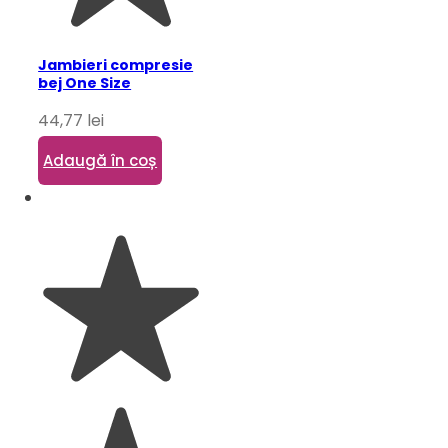
Jambieri compresie
bej One Size
44,77
lei
Adaugă în coș