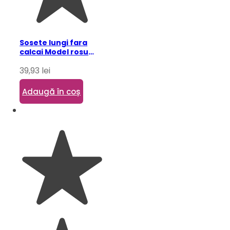
Sosete lungi fara
calcai Model rosu
One-Size
39,93
lei
Adaugă în coș