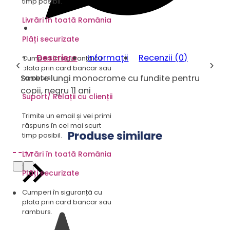
timp posibil.
Livrări în toată România
Plăți securizate
Descriere
Informații
Recenzii (0)
Cumperi în siguranță cu
‹
›
plata prin card bancar sau
Sosete lungi monocrome cu fundite pentru
ramburs.
copii, negru 11 ani
Suport/ Relații cu clienții
Trimite un email și vei primi
răspuns în cel mai scurt
Produse similare
timp posibil.
Livrări în toată România
Plăți securizate
Cumperi în siguranță cu
plata prin card bancar sau
ramburs.