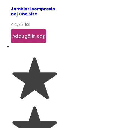
Jambieri compresie
bej One Size
44,77
lei
Adaugă în coș