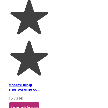
Sosete lungi
monocrome cu
fundite pentru copii,
15,73
lei
alb 13 ani
Adaugă în coș