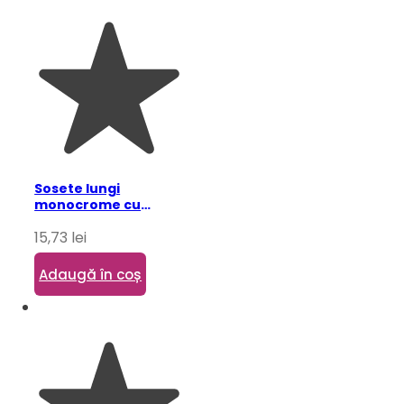
Sosete lungi
monocrome cu
fundite pentru copii,
15,73
lei
negru 11 ani
Adaugă în coș