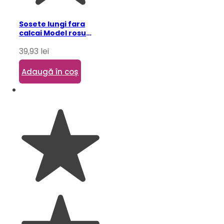
Sosete lungi fara
calcai Model rosu
One-Size
39,93
lei
Adaugă în coș