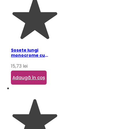
Sosete lungi
monocrome cu
fundite pentru copii,
15,73
lei
negru 11 ani
Adaugă în coș