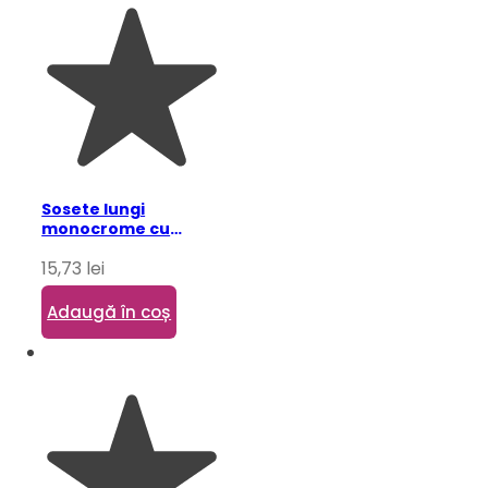
Sosete lungi
monocrome cu
fundite pentru copii,
15,73
lei
alb 6-7 ani
Adaugă în coș