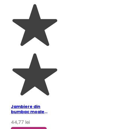
Jambiere din
bumbac moale
pentru vreme rece
44,77
lei
alb one-size (4-21+
ani)