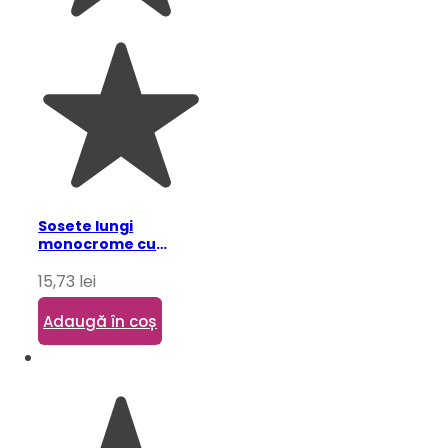
Sosete lungi
monocrome cu
fundite pentru copii,
15,73
lei
alb 6-7 ani
Adaugă în coș