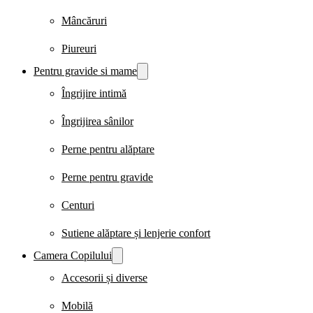
Mâncăruri
Piureuri
Pentru gravide si mame
Îngrijire intimă
Îngrijirea sânilor
Perne pentru alăptare
Perne pentru gravide
Centuri
Sutiene alăptare și lenjerie confort
Camera Copilului
Accesorii și diverse
Mobilă