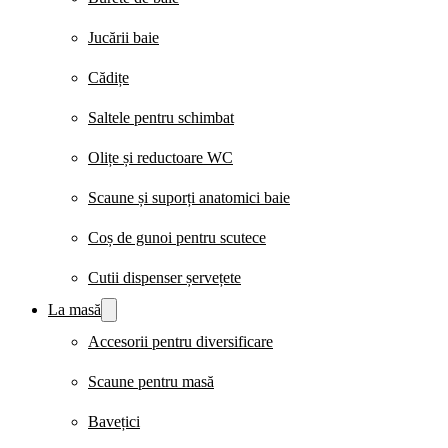
Jucării baie
Cădițe
Saltele pentru schimbat
Olițe și reductoare WC
Scaune și suporți anatomici baie
Coș de gunoi pentru scutece
Cutii dispenser șervețete
La masă
Accesorii pentru diversificare
Scaune pentru masă
Bavețici