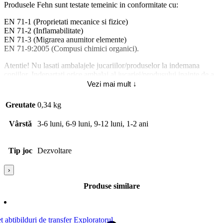
Produsele Fehn sunt testate temeinic in conformitate cu:
EN 71-1 (Proprietati mecanice si fizice)
EN 71-2 (Inflamabilitate)
EN 71-3 (Migrarea anumitor elemente)
EN 71-9:2005 (Compusi chimici organici).
Atentie! Nu lasati ambalajele jucariilor/produselor la indemana
copiilor. Indepartati orice ambalaj al jucariei/produsului inainte de a
da jucaria/produsul copilului. Va rugam sa supravegheati copilul in
Vezi mai mult ↓
timp ce se joaca/foloseste acest produs. Pastrati instructiunile si
etichetele pentru referinte viitoare. Pastrati jucaria/produsul departe
Greutate
0,34 kg
de foc, feriti jucaria/produsul de temperaturi ridicate si umiditate.
Vârstă
3-6 luni, 6-9 luni, 9-12 luni, 1-2 ani
Tip produs: [5704]: Jucarie interactiva bebelusi; Pentru | 9084: Fete;
Tip joc
Dezvoltare
›
Produse similare