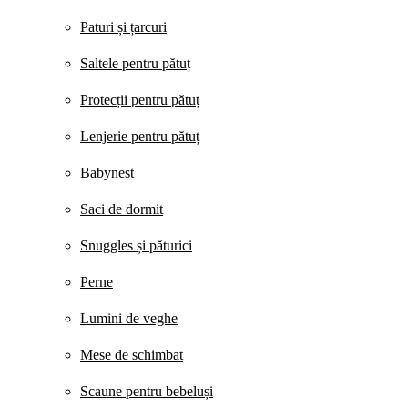
Paturi și țarcuri
Saltele pentru pătuț
Protecții pentru pătuț
Lenjerie pentru pătuț
Babynest
Saci de dormit
Snuggles și păturici
Perne
Lumini de veghe
Mese de schimbat
Scaune pentru bebeluși