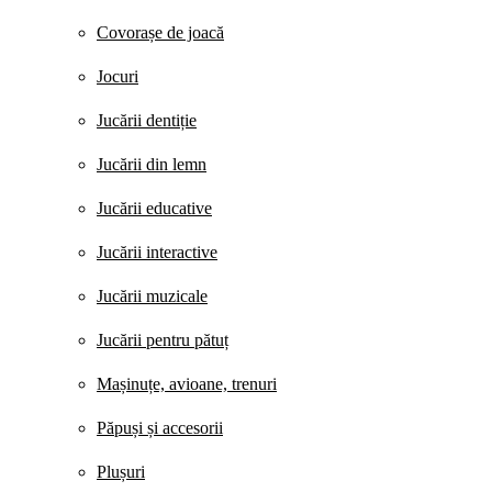
Covorașe de joacă
Jocuri
Jucării dentiție
Jucării din lemn
Jucării educative
Jucării interactive
Jucării muzicale
Jucării pentru pătuț
Mașinuțe, avioane, trenuri
Păpuși și accesorii
Plușuri