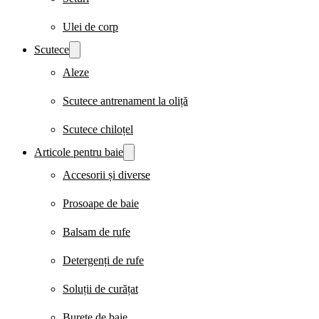
Ulei de corp
Scutece
Aleze
Scutece antrenament la oliță
Scutece chiloțel
Articole pentru baie
Accesorii și diverse
Prosoape de baie
Balsam de rufe
Detergenți de rufe
Soluții de curățat
Burete de baie