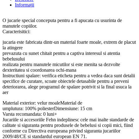
Informații
O jucarie special conceputa pentru a fi apucata cu usurinta de
manutele copiilor.
Caracterisitici:
jucaria este fabricata dintr-un material foarte moale, extrem de placut
la atingere
prevazuta cu sunet chitait pentru a captiva interesul si atentia
bebelusului
realizata pentru manutele micutilor si este menita sa dezvolte
dexteritatea si coordonarea ochi-mana
Instructiuni spalare: verifica eticheta pentru a vedea daca sunt detalii
specifice de curatare, scoate obiectele detasabile pentru a preveni
deteriorarea, alege programul de spalare potrivit si la final usuca la
aer
Material exterior: velur moaleMaterial de
umplutura: 100% poliesterDimensiune: 15 cm
Varsta recomandata: 0 luni+
Jucariile si accesoriile Fehn indeplinesc cele mai inalte standarde de
calitate si siguranta pentru produsele de bebelusi si copii mici, fiind
conforme cu Directiva europeana privind siguranta jucariilor
2009/48/CE si standardul european EN 71.