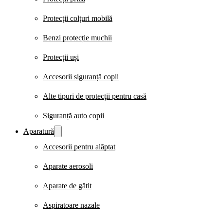
Protecții colțuri mobilă
Benzi protecție muchii
Protecții uși
Accesorii siguranță copii
Alte tipuri de protecții pentru casă
Siguranță auto copii
Aparatură
Accesorii pentru alăptat
Aparate aerosoli
Aparate de gătit
Aspiratoare nazale