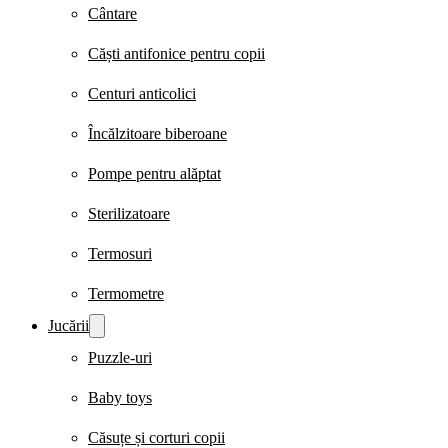
Cântare
Căști antifonice pentru copii
Centuri anticolici
Încălzitoare biberoane
Pompe pentru alăptat
Sterilizatoare
Termosuri
Termometre
Jucării
Puzzle-uri
Baby toys
Căsuțe și corturi copii