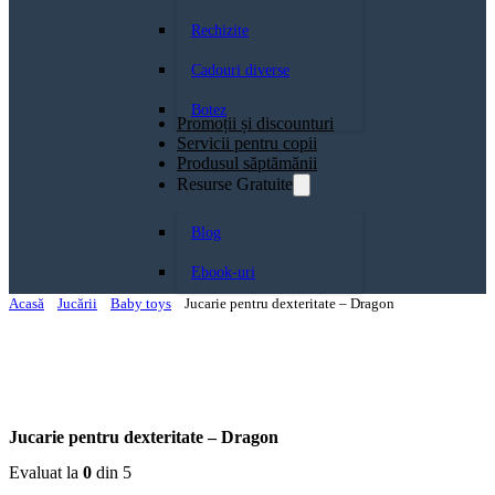
Rechizite
Cadouri diverse
Botez
Promoții și discounturi
Servicii pentru copii
Produsul săptămănii
Resurse Gratuite
Blog
Ebook-uri
Acasă
Jucării
Baby toys
Jucarie pentru dexteritate – Dragon
Jucarie pentru dexteritate – Dragon
Evaluat la
0
din 5