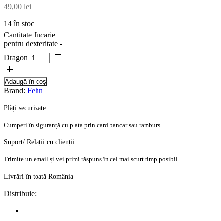
49,00
lei
14 în stoc
Cantitate Jucarie
pentru dexteritate -
Dragon
Adaugă în coș
Brand:
Fehn
Plăți securizate
Cumperi în siguranță cu plata prin card bancar sau ramburs.
Suport/ Relații cu clienții
Trimite un email și vei primi răspuns în cel mai scurt timp posibil.
Livrări în toată România
Distribuie: