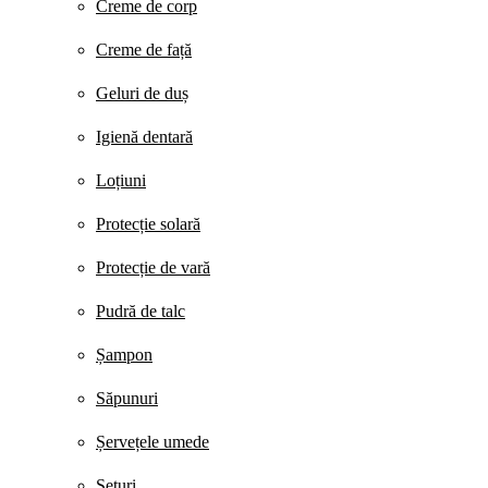
Creme de corp
Creme de față
Geluri de duș
Igienă dentară
Loțiuni
Protecție solară
Protecție de vară
Pudră de talc
Șampon
Săpunuri
Șervețele umede
Seturi