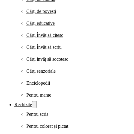
Cărți de povești
Cărți educative
Cărți Învăț să citesc
Cărți Învăț să scriu
Cărți învăț să socotesc
Cărți senzoriale
Enciclopedii
Pentru mame
Rechizite
Pentru scris
Pentru colorat și pictat