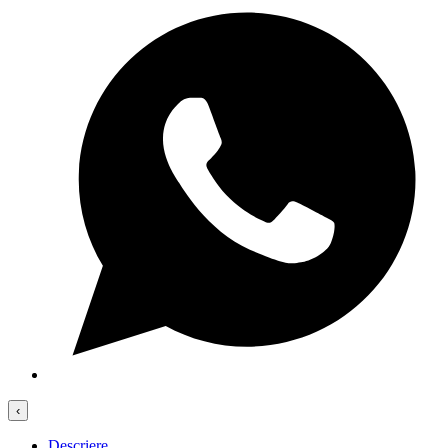
‹
Descriere