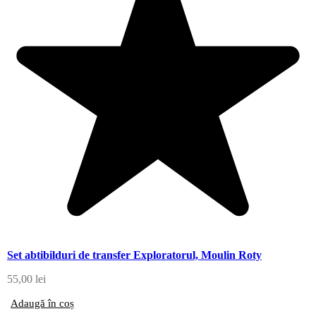
Set abtibilduri de transfer Exploratorul, Moulin Roty
55,00
lei
Adaugă în coș