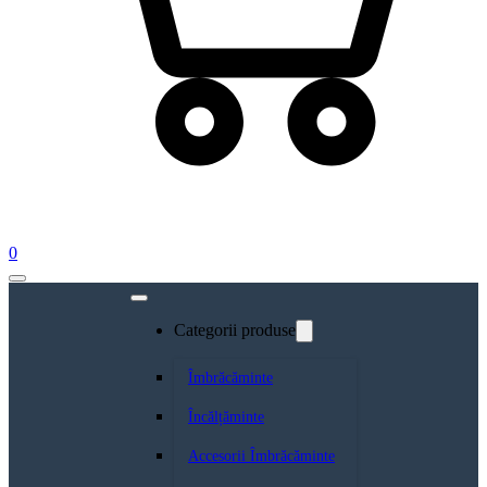
0
Categorii produse
Îmbrăcăminte
Încălțăminte
Accesorii Îmbrăcăminte