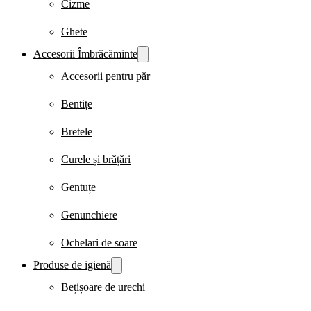
Cizme
Ghete
Accesorii Îmbrăcăminte
Accesorii pentru păr
Bentițe
Bretele
Curele și brățări
Gentuțe
Genunchiere
Ochelari de soare
Produse de igienă
Bețișoare de urechi