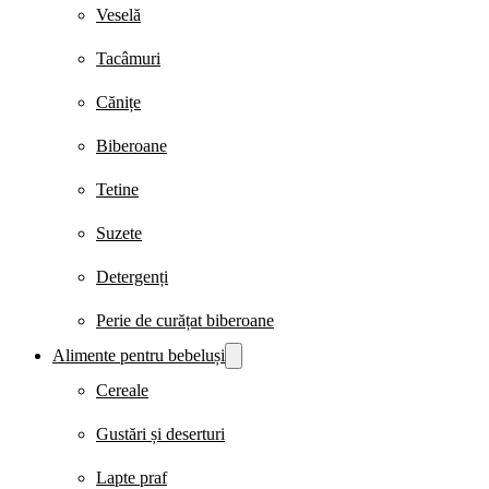
Veselă
Tacâmuri
Cănițe
Biberoane
Tetine
Suzete
Detergenți
Perie de curățat biberoane
Alimente pentru bebeluși
Cereale
Gustări și deserturi
Lapte praf