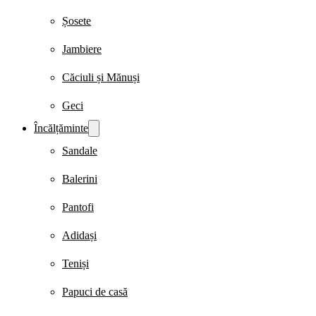
Șosete
Jambiere
Căciuli și Mănuși
Geci
Încălțăminte
Sandale
Balerini
Pantofi
Adidași
Teniși
Papuci de casă