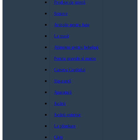
Produse de igienă
Scutece
Articole pentru baie
La masă
Alimente pentru bebeluși
Pentru gravide si mame
Camera Copilului
Siguranță
Aparatură
Jucării
Jucării exterior
La plimbare
Cărți