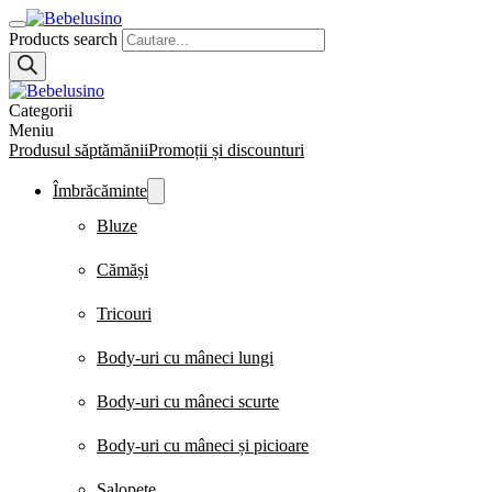
Products search
Categorii
Meniu
Produsul săptămănii
Promoții și discounturi
Îmbrăcăminte
Bluze
Cămăși
Tricouri
Body-uri cu mâneci lungi
Body-uri cu mâneci scurte
Body-uri cu mâneci și picioare
Salopete