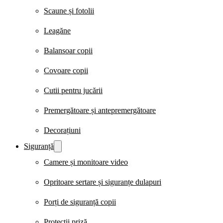
Scaune și fotolii
Leagăne
Balansoar copii
Covoare copii
Cutii pentru jucării
Premergătoare și antepremergătoare
Decorațiuni
Siguranță
Camere și monitoare video
Opritoare sertare și siguranțe dulapuri
Porți de siguranță copii
Protecții priză