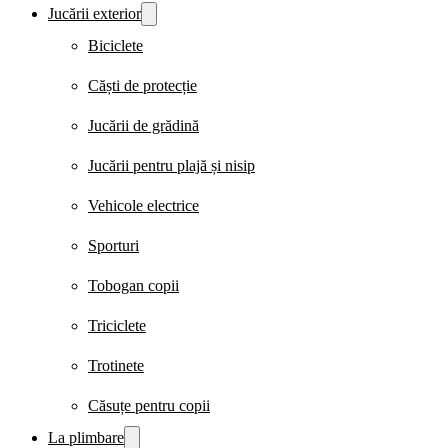
Jucării exterior
Biciclete
Căști de protecție
Jucării de grădină
Jucării pentru plajă și nisip
Vehicole electrice
Sporturi
Tobogan copii
Triciclete
Trotinete
Căsuțe pentru copii
La plimbare