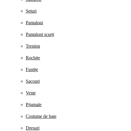
Seturi
Pantaloni
Pantaloni scurți
Trening
Rochițe
Fustițe
Sacouri
Veste
Pijamale
Costume de baie
Dresuri