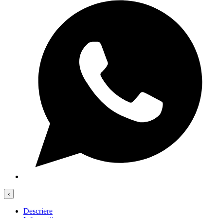
‹
Descriere