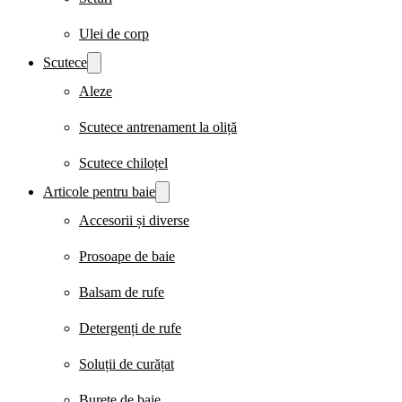
Ulei de corp
Scutece
Aleze
Scutece antrenament la oliță
Scutece chiloțel
Articole pentru baie
Accesorii și diverse
Prosoape de baie
Balsam de rufe
Detergenți de rufe
Soluții de curățat
Burete de baie