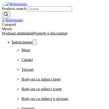
Products search
Categorii
Meniu
Produsul săptămănii
Promoții și discounturi
Îmbrăcăminte
Bluze
Cămăși
Tricouri
Body-uri cu mâneci lungi
Body-uri cu mâneci scurte
Body-uri cu mâneci și picioare
Salopete