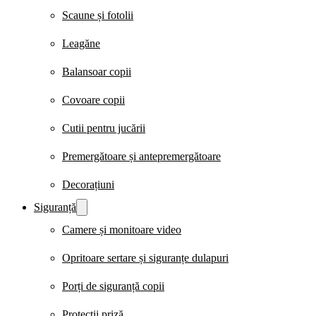
Scaune și fotolii
Leagăne
Balansoar copii
Covoare copii
Cutii pentru jucării
Premergătoare și antepremergătoare
Decorațiuni
Siguranță
Camere și monitoare video
Opritoare sertare și siguranțe dulapuri
Porți de siguranță copii
Protecții priză