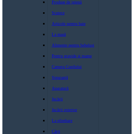
Produse de igienă
Scutece
Articole pentru baie
La masă
Alimente pentru bebeluși
Pentru gravide si mame
Camera Copilului
Siguranță
Aparatură
Jucării
Jucării exterior
La plimbare
Cărți