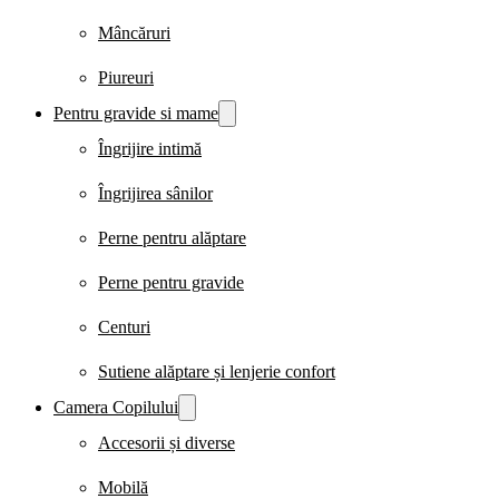
Mâncăruri
Piureuri
Pentru gravide si mame
Îngrijire intimă
Îngrijirea sânilor
Perne pentru alăptare
Perne pentru gravide
Centuri
Sutiene alăptare și lenjerie confort
Camera Copilului
Accesorii și diverse
Mobilă