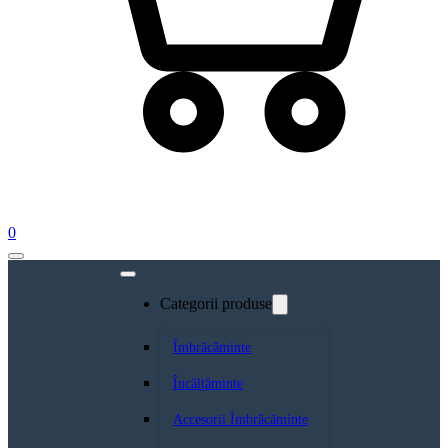
0
Categorii produse
Îmbrăcăminte
Încălțăminte
Accesorii Îmbrăcăminte