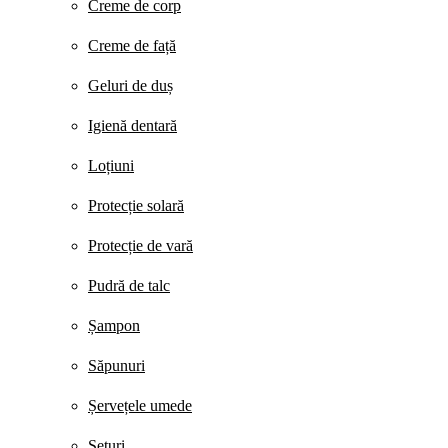
Creme de corp
Creme de față
Geluri de duș
Igienă dentară
Loțiuni
Protecție solară
Protecție de vară
Pudră de talc
Șampon
Săpunuri
Șervețele umede
Seturi