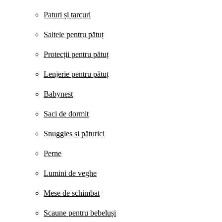
Paturi și țarcuri
Saltele pentru pătuț
Protecții pentru pătuț
Lenjerie pentru pătuț
Babynest
Saci de dormit
Snuggles și păturici
Perne
Lumini de veghe
Mese de schimbat
Scaune pentru bebeluși