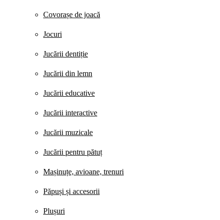
Covorașe de joacă
Jocuri
Jucării dentiție
Jucării din lemn
Jucării educative
Jucării interactive
Jucării muzicale
Jucării pentru pătuț
Mașinuțe, avioane, trenuri
Păpuși și accesorii
Plușuri