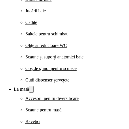
Jucării baie
Cădițe
Saltele pentru schimbat
Olițe și reductoare WC
Scaune și suporți anatomici baie
Coș de gunoi pentru scutece
Cutii dispenser șervețete
La masă
Accesorii pentru diversificare
Scaune pentru masă
Bavețici