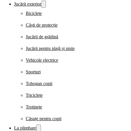
Jucării exterior
Biciclete
Căști de protecție
Jucării de grădină
Jucării pentru plajă și nisip
Vehicole electrice
Sporturi
Tobogan copii
Triciclete
Trotinete
Căsuțe pentru copii
La plimbare