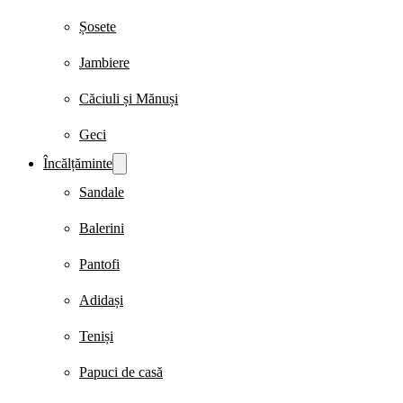
Șosete
Jambiere
Căciuli și Mănuși
Geci
Încălțăminte
Sandale
Balerini
Pantofi
Adidași
Teniși
Papuci de casă