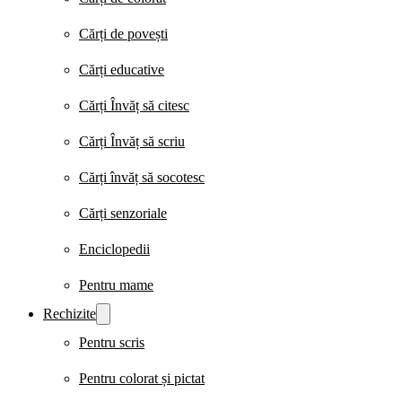
Cărți de povești
Cărți educative
Cărți Învăț să citesc
Cărți Învăț să scriu
Cărți învăț să socotesc
Cărți senzoriale
Enciclopedii
Pentru mame
Rechizite
Pentru scris
Pentru colorat și pictat