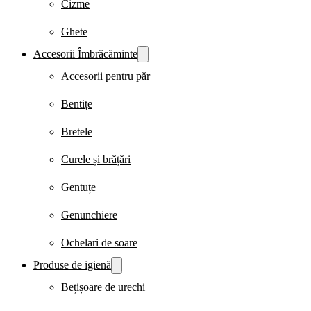
Cizme
Ghete
Accesorii Îmbrăcăminte
Accesorii pentru păr
Bentițe
Bretele
Curele și brățări
Gentuțe
Genunchiere
Ochelari de soare
Produse de igienă
Bețișoare de urechi