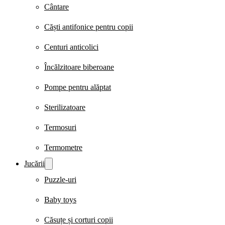
Cântare
Căști antifonice pentru copii
Centuri anticolici
Încălzitoare biberoane
Pompe pentru alăptat
Sterilizatoare
Termosuri
Termometre
Jucării
Puzzle-uri
Baby toys
Căsuțe și corturi copii