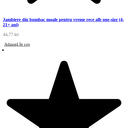
Jambiere din bumbac moale pentru vreme rece alb one-size (4-
21+ ani)
44,77
lei
Adaugă în coș