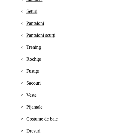
Seturi
Pantaloni
Pantaloni scurți
Trening
Rochițe
Fustițe
Sacouri
Veste
Pijamale
Costume de baie
Dresuri