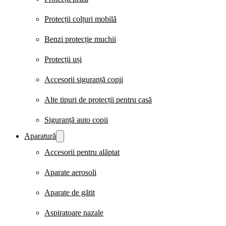
Protecții colțuri mobilă
Benzi protecție muchii
Protecții uși
Accesorii siguranță copii
Alte tipuri de protecții pentru casă
Siguranță auto copii
Aparatură
Accesorii pentru alăptat
Aparate aerosoli
Aparate de gătit
Aspiratoare nazale