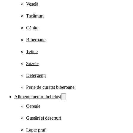
Veselă
Tacâmuri
Cănițe
Biberoane
Tetine
Suzete
Detergenți
Perie de curățat biberoane
Alimente pentru bebeluși
Cereale
Gustări și deserturi
Lapte praf