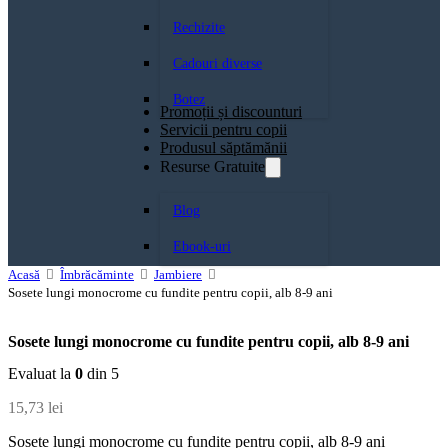
Rechizite
Cadouri diverse
Botez
Promoții și discounturi
Servicii pentru copii
Produsul săptămănii
Resurse Gratuite
Blog
Ebook-uri
Acasă
Îmbrăcăminte
Jambiere
Sosete lungi monocrome cu fundite pentru copii, alb 8-9 ani
Sosete lungi monocrome cu fundite pentru copii, alb 8-9 ani
Evaluat la
0
din 5
15,73
lei
Sosete lungi monocrome cu fundite pentru copii, alb 8-9 ani