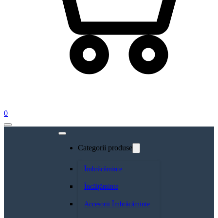
0
Categorii produse
Îmbrăcăminte
Încălțăminte
Accesorii Îmbrăcăminte