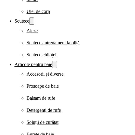
Ulei de corp
Scutece
Aleze
Scutece antrenament la oliță
Scutece chiloțel
Articole pentru baie
Accesorii și diverse
Prosoape de baie
Balsam de rufe
Detergenți de rufe
Soluții de curățat
Burete de baie