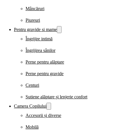
Mâncăruri
Piureuri
Pentru gravide si mame
Îngrijire intimă
Îngrijirea sânilor
Perne pentru alăptare
Perne pentru gravide
Centuri
Sutiene alăptare și lenjerie confort
Camera Copilului
Accesorii și diverse
Mobilă