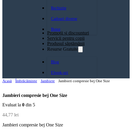
Rechizite
Cadouri diverse
Botez
Promoții și discounturi
Servicii pentru copii
Produsul săptămănii
Resurse Gratuite
Blog
Ebook-uri
Acasă
Îmbrăcăminte
Jambiere
Jambieri compresie bej One Size
Jambieri compresie bej One Size
Evaluat la
0
din 5
44,77
lei
Jambieri compresie bej One Size