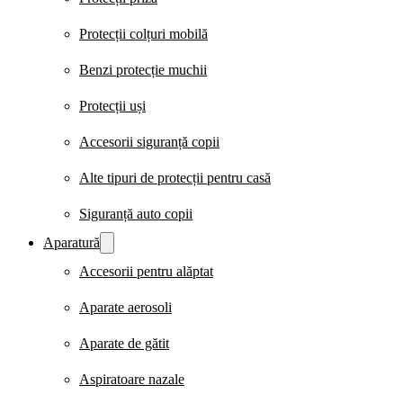
Protecții colțuri mobilă
Benzi protecție muchii
Protecții uși
Accesorii siguranță copii
Alte tipuri de protecții pentru casă
Siguranță auto copii
Aparatură
Accesorii pentru alăptat
Aparate aerosoli
Aparate de gătit
Aspiratoare nazale