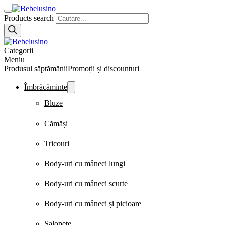
Products search
Categorii
Meniu
Produsul săptămănii
Promoții și discounturi
Îmbrăcăminte
Bluze
Cămăși
Tricouri
Body-uri cu mâneci lungi
Body-uri cu mâneci scurte
Body-uri cu mâneci și picioare
Salopete