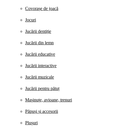
Covorașe de joacă
Jocuri
Jucării dentiție
Jucării din lemn
Jucării educative
Jucării interactive
Jucării muzicale
Jucării pentru pătuț
Mașinuțe, avioane, trenuri
Păpuși și accesorii
Plușuri