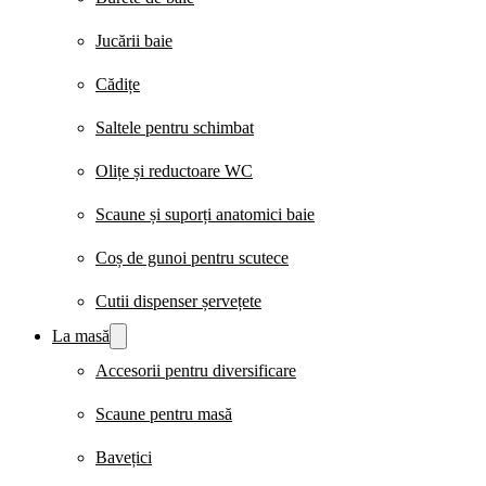
Jucării baie
Cădițe
Saltele pentru schimbat
Olițe și reductoare WC
Scaune și suporți anatomici baie
Coș de gunoi pentru scutece
Cutii dispenser șervețete
La masă
Accesorii pentru diversificare
Scaune pentru masă
Bavețici