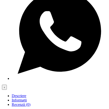
‹
Descriere
Informații
Recenzii (0)