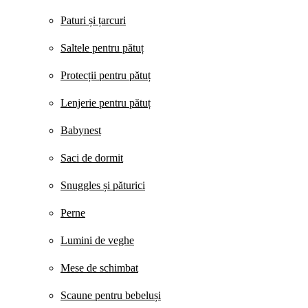
Paturi și țarcuri
Saltele pentru pătuț
Protecții pentru pătuț
Lenjerie pentru pătuț
Babynest
Saci de dormit
Snuggles și păturici
Perne
Lumini de veghe
Mese de schimbat
Scaune pentru bebeluși