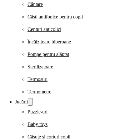
Cântare
Căști antifonice pentru copii
Centuri anticolici
Încălzitoare biberoane
Pompe pentru alăptat
Sterilizatoare
Termosuri
Termometre
Jucării
Puzzle-uri
Baby toys
Căsuțe și corturi copii