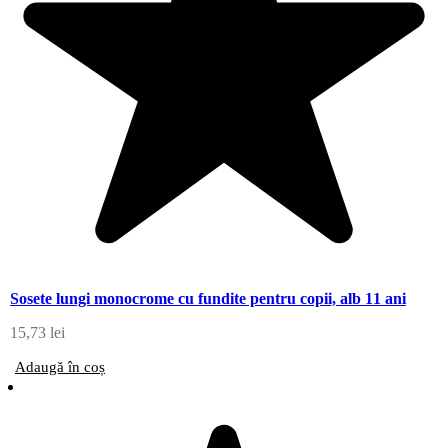
Sosete lungi monocrome cu fundite pentru copii, alb 11 ani
15,73
lei
Adaugă în coș