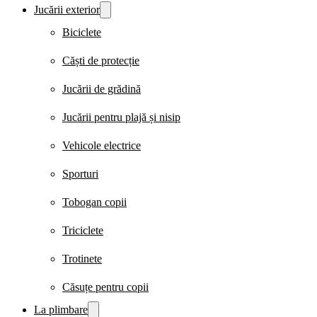
Jucării exterior
Biciclete
Căști de protecție
Jucării de grădină
Jucării pentru plajă și nisip
Vehicole electrice
Sporturi
Tobogan copii
Triciclete
Trotinete
Căsuțe pentru copii
La plimbare