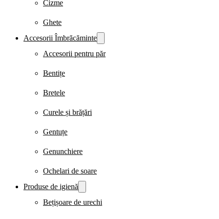
Cizme
Ghete
Accesorii Îmbrăcăminte
Accesorii pentru păr
Bentițe
Bretele
Curele și brățări
Gentuțe
Genunchiere
Ochelari de soare
Produse de igienă
Bețișoare de urechi