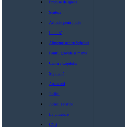
Produse de igienă
Scutece
Articole pentru baie
La masă
Alimente pentru bebeluși
Pentru gravide si mame
Camera Copilului
Siguranță
Aparatură
Jucării
Jucării exterior
La plimbare
Cărți