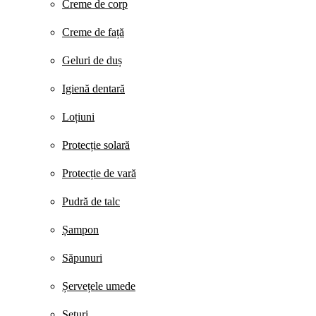
Creme de corp
Creme de față
Geluri de duș
Igienă dentară
Loțiuni
Protecție solară
Protecție de vară
Pudră de talc
Șampon
Săpunuri
Șervețele umede
Seturi