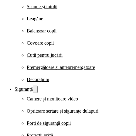
Scaune și fotolii
Leagăne
Balansoar copii
Covoare copii
Cutii pentru jucării
Premergătoare și antepremergătoare
Decorațiuni
Siguranță
Camere și monitoare video
Opritoare sertare și siguranțe dulapuri
Porți de siguranță copii
Protecții priză