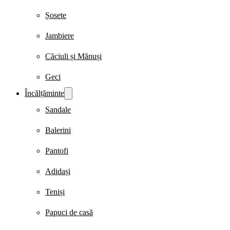
Șosete
Jambiere
Căciuli și Mănuși
Geci
Încălțăminte
Sandale
Balerini
Pantofi
Adidași
Teniși
Papuci de casă