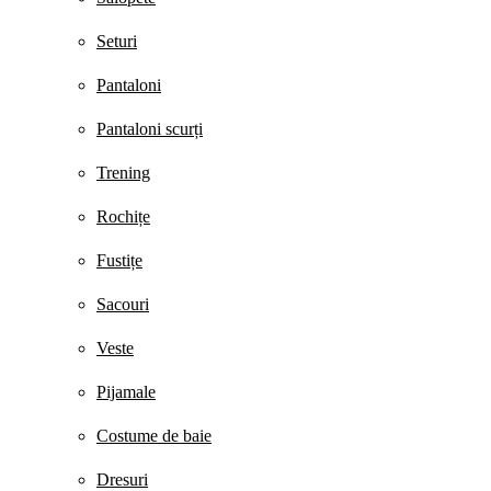
Seturi
Pantaloni
Pantaloni scurți
Trening
Rochițe
Fustițe
Sacouri
Veste
Pijamale
Costume de baie
Dresuri