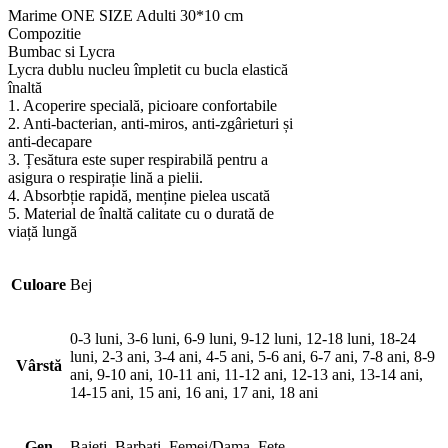
Marime ONE SIZE Adulti 30*10 cm
Compozitie
Bumbac si Lycra
Lycra dublu nucleu împletit cu bucla elastică
înaltă
1. Acoperire specială, picioare confortabile
2. Anti-bacterian, anti-miros, anti-zgârieturi și
anti-decapare
3. Țesătura este super respirabilă pentru a
asigura o respirație lină a pielii.
4. Absorbție rapidă, menține pielea uscată
5. Material de înaltă calitate cu o durată de
viață lungă
Culoare
Bej
0-3 luni, 3-6 luni, 6-9 luni, 9-12 luni, 12-18 luni, 18-24
luni, 2-3 ani, 3-4 ani, 4-5 ani, 5-6 ani, 6-7 ani, 7-8 ani, 8-9
Vârstă
ani, 9-10 ani, 10-11 ani, 11-12 ani, 12-13 ani, 13-14 ani,
14-15 ani, 15 ani, 16 ani, 17 ani, 18 ani
Gen
Baieti, Barbati, Femei/Dama, Fete