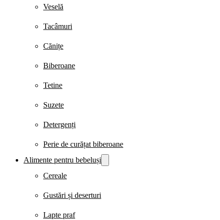
Veselă
Tacâmuri
Cănițe
Biberoane
Tetine
Suzete
Detergenți
Perie de curățat biberoane
Alimente pentru bebeluși
Cereale
Gustări și deserturi
Lapte praf