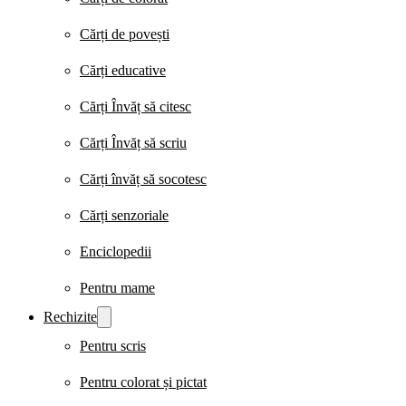
Cărți de povești
Cărți educative
Cărți Învăț să citesc
Cărți Învăț să scriu
Cărți învăț să socotesc
Cărți senzoriale
Enciclopedii
Pentru mame
Rechizite
Pentru scris
Pentru colorat și pictat