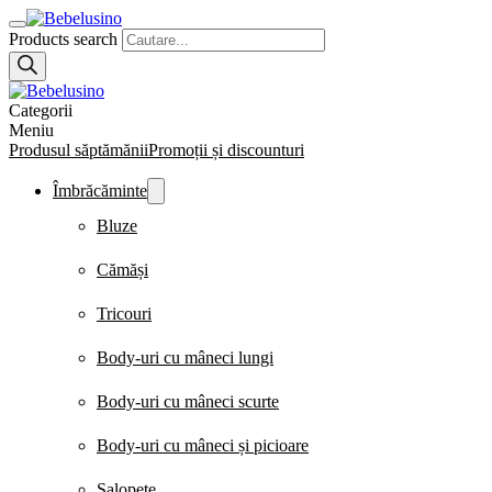
Products search
Categorii
Meniu
Produsul săptămănii
Promoții și discounturi
Îmbrăcăminte
Bluze
Cămăși
Tricouri
Body-uri cu mâneci lungi
Body-uri cu mâneci scurte
Body-uri cu mâneci și picioare
Salopete