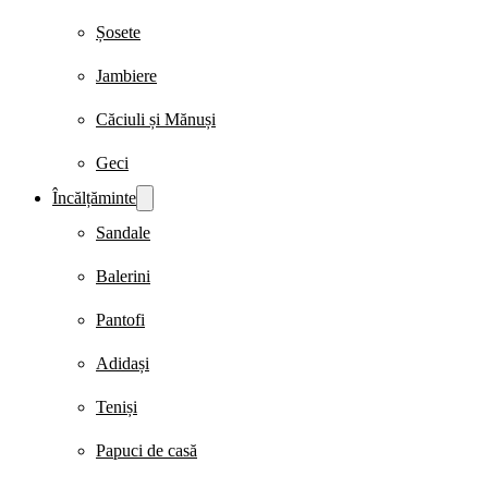
Șosete
Jambiere
Căciuli și Mănuși
Geci
Încălțăminte
Sandale
Balerini
Pantofi
Adidași
Teniși
Papuci de casă