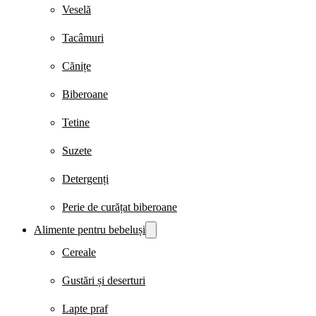
Veselă
Tacâmuri
Cănițe
Biberoane
Tetine
Suzete
Detergenți
Perie de curățat biberoane
Alimente pentru bebeluși
Cereale
Gustări și deserturi
Lapte praf