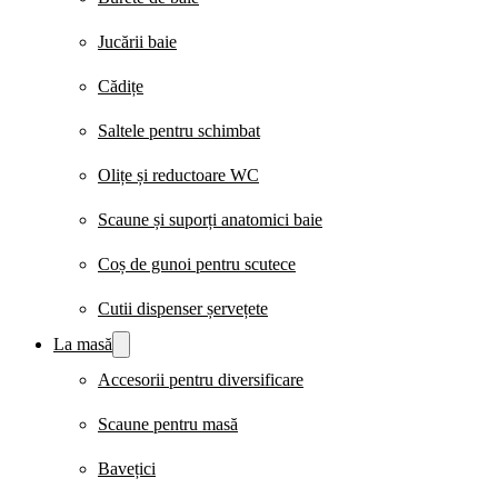
Jucării baie
Cădițe
Saltele pentru schimbat
Olițe și reductoare WC
Scaune și suporți anatomici baie
Coș de gunoi pentru scutece
Cutii dispenser șervețete
La masă
Accesorii pentru diversificare
Scaune pentru masă
Bavețici