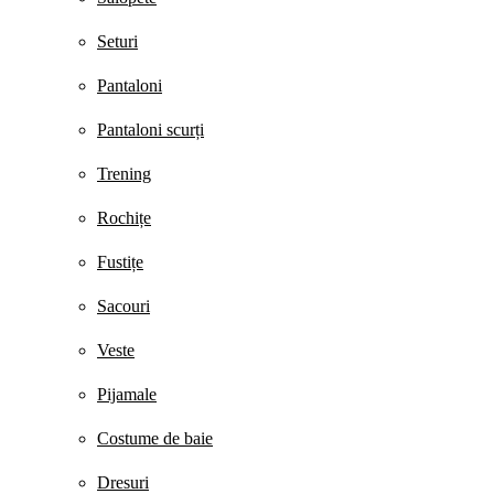
Seturi
Pantaloni
Pantaloni scurți
Trening
Rochițe
Fustițe
Sacouri
Veste
Pijamale
Costume de baie
Dresuri