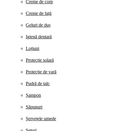
Creme de corp
Creme de față
Geluri de duș
Igienă dentară
Loțiuni
Protecție solară
Protecție de vară
Pudră de talc
Șampon
Săpunuri
Șervețele umede
Seturi