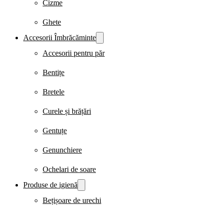
Cizme
Ghete
Accesorii Îmbrăcăminte
Accesorii pentru păr
Bentițe
Bretele
Curele și brățări
Gentuțe
Genunchiere
Ochelari de soare
Produse de igienă
Bețișoare de urechi