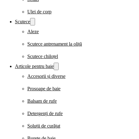
Ulei de corp
Scutece
Aleze
Scutece antrenament la oliță
Scutece chiloțel
Articole pentru baie
Accesorii și diverse
Prosoape de baie
Balsam de rufe
Detergenți de rufe
Soluții de curățat
Burete de baie