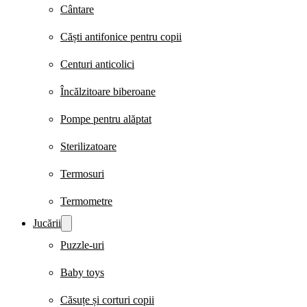
Cântare
Căști antifonice pentru copii
Centuri anticolici
Încălzitoare biberoane
Pompe pentru alăptat
Sterilizatoare
Termosuri
Termometre
Jucării
Puzzle-uri
Baby toys
Căsuțe și corturi copii