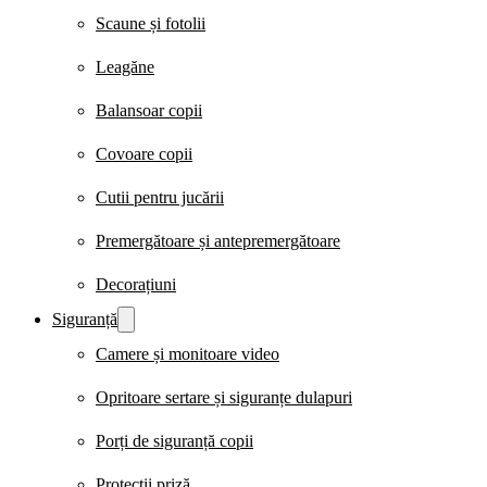
Scaune și fotolii
Leagăne
Balansoar copii
Covoare copii
Cutii pentru jucării
Premergătoare și antepremergătoare
Decorațiuni
Siguranță
Camere și monitoare video
Opritoare sertare și siguranțe dulapuri
Porți de siguranță copii
Protecții priză