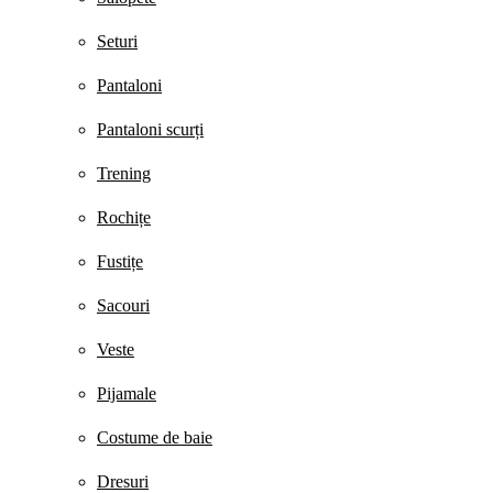
Seturi
Pantaloni
Pantaloni scurți
Trening
Rochițe
Fustițe
Sacouri
Veste
Pijamale
Costume de baie
Dresuri