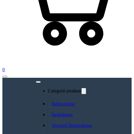
0
Categorii produse
Îmbrăcăminte
Încălțăminte
Accesorii Îmbrăcăminte