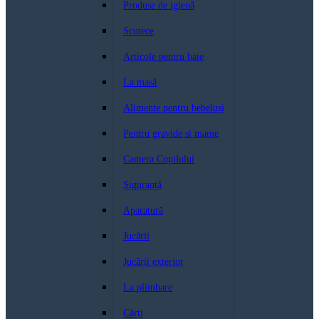
Produse de igienă
Scutece
Articole pentru baie
La masă
Alimente pentru bebeluși
Pentru gravide si mame
Camera Copilului
Siguranță
Aparatură
Jucării
Jucării exterior
La plimbare
Cărți