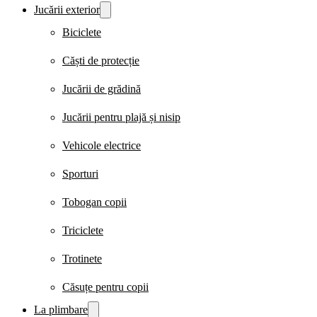
Jucării exterior
Biciclete
Căști de protecție
Jucării de grădină
Jucării pentru plajă și nisip
Vehicole electrice
Sporturi
Tobogan copii
Triciclete
Trotinete
Căsuțe pentru copii
La plimbare