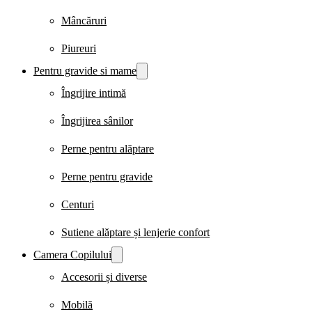
Mâncăruri
Piureuri
Pentru gravide si mame
Îngrijire intimă
Îngrijirea sânilor
Perne pentru alăptare
Perne pentru gravide
Centuri
Sutiene alăptare și lenjerie confort
Camera Copilului
Accesorii și diverse
Mobilă