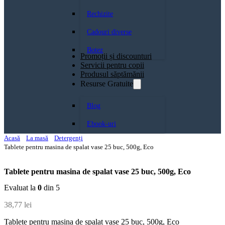
Rechizite
Cadouri diverse
Botez
Promoții și discounturi
Servicii pentru copii
Produsul săptămănii
Resurse Gratuite
Blog
Ebook-uri
Acasă
La masă
Detergenți
Tablete pentru masina de spalat vase 25 buc, 500g, Eco
Tablete pentru masina de spalat vase 25 buc, 500g, Eco
Evaluat la
0
din 5
38,77
lei
Tablete pentru masina de spalat vase 25 buc, 500g, Eco