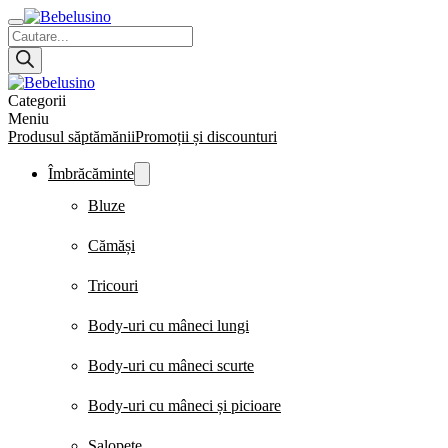
Products
search
Categorii
Meniu
Produsul săptămănii
Promoții și discounturi
Îmbrăcăminte
Bluze
Cămăși
Tricouri
Body-uri cu mâneci lungi
Body-uri cu mâneci scurte
Body-uri cu mâneci și picioare
Salopete