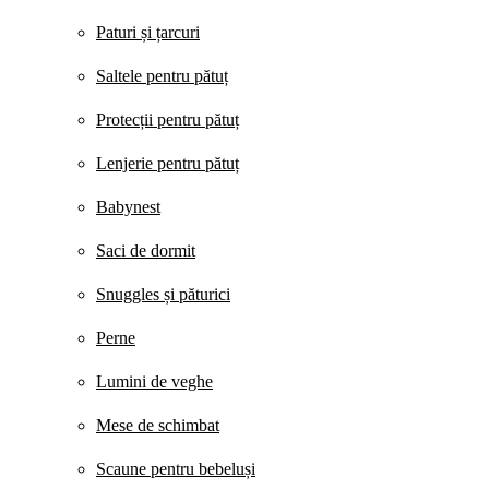
Paturi și țarcuri
Saltele pentru pătuț
Protecții pentru pătuț
Lenjerie pentru pătuț
Babynest
Saci de dormit
Snuggles și păturici
Perne
Lumini de veghe
Mese de schimbat
Scaune pentru bebeluși