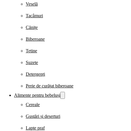
Veselă
Tacâmuri
Cănițe
Biberoane
Tetine
Suzete
Detergenți
Perie de curățat biberoane
Alimente pentru bebeluși
Cereale
Gustări și deserturi
Lapte praf