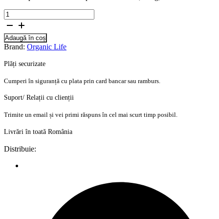
Cantitate
Tablete
pentru
Adaugă în coș
masina
Brand:
Organic Life
de
spalat
Plăți securizate
vase
25
Cumperi în siguranță cu plata prin card bancar sau ramburs.
buc,
500g,
Suport/ Relații cu clienții
Eco
Trimite un email și vei primi răspuns în cel mai scurt timp posibil.
Livrări în toată România
Distribuie: