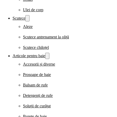
Ulei de corp
Scutece
Aleze
Scutece antrenament la oliță
Scutece chiloțel
Articole pentru baie
Accesorii și diverse
Prosoape de baie
Balsam de rufe
Detergenți de rufe
Soluții de curățat
Burete de baie