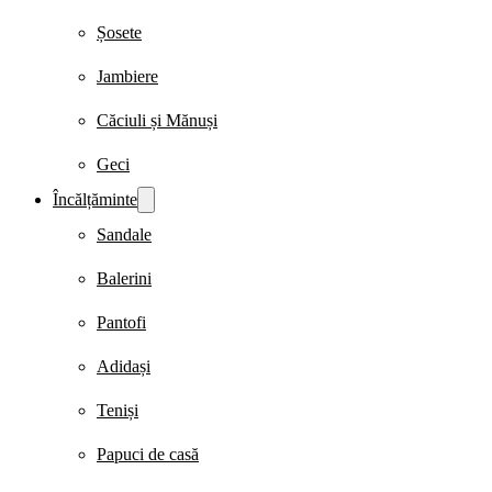
Șosete
Jambiere
Căciuli și Mănuși
Geci
Încălțăminte
Sandale
Balerini
Pantofi
Adidași
Teniși
Papuci de casă