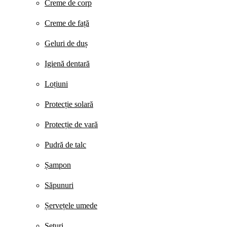
Creme de corp
Creme de față
Geluri de duș
Igienă dentară
Loțiuni
Protecție solară
Protecție de vară
Pudră de talc
Șampon
Săpunuri
Șervețele umede
Seturi