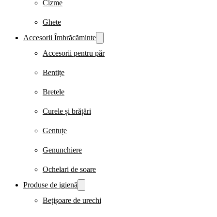
Cizme
Ghete
Accesorii Îmbrăcăminte
Accesorii pentru păr
Bentițe
Bretele
Curele și brățări
Gentuțe
Genunchiere
Ochelari de soare
Produse de igienă
Bețișoare de urechi