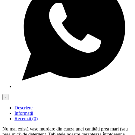
‹
Descriere
Informații
Recenzii (0)
Nu mai există vase murdare din cauza unei cantități prea mari (sau
prea mici) de detergent. Tabletele noastre garantează întotdeauna