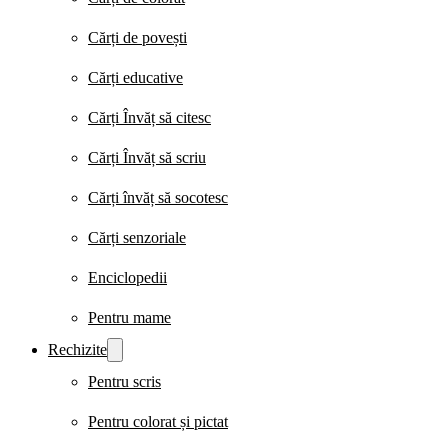
Cărți de povești
Cărți educative
Cărți Învăț să citesc
Cărți Învăț să scriu
Cărți învăț să socotesc
Cărți senzoriale
Enciclopedii
Pentru mame
Rechizite
Pentru scris
Pentru colorat și pictat