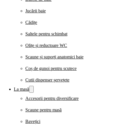
Jucării baie
Cădițe
Saltele pentru schimbat
Olițe și reductoare WC
Scaune și suporți anatomici baie
Coș de gunoi pentru scutece
Cutii dispenser șervețete
La masă
Accesorii pentru diversificare
Scaune pentru masă
Bavețici