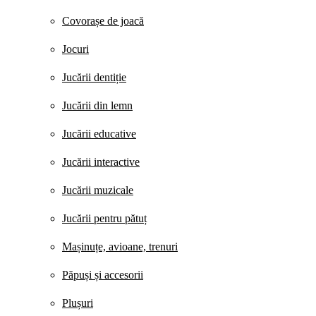
Covorașe de joacă
Jocuri
Jucării dentiție
Jucării din lemn
Jucării educative
Jucării interactive
Jucării muzicale
Jucării pentru pătuț
Mașinuțe, avioane, trenuri
Păpuși și accesorii
Plușuri