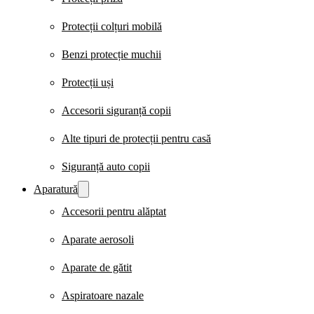
Protecții colțuri mobilă
Benzi protecție muchii
Protecții uși
Accesorii siguranță copii
Alte tipuri de protecții pentru casă
Siguranță auto copii
Aparatură
Accesorii pentru alăptat
Aparate aerosoli
Aparate de gătit
Aspiratoare nazale