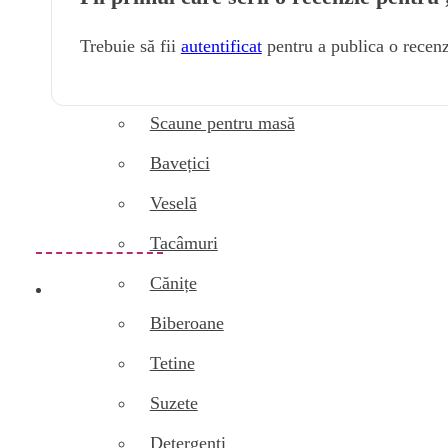
Cutii dispenser șervețete
Trebuie să fii
autentificat
pentru a publica o recenz
La masă
Accesorii pentru diversificare
Scaune pentru masă
Bavețici
Veselă
Tacâmuri
Cănițe
Biberoane
Tetine
Suzete
Detergenți