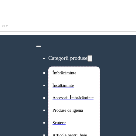
Categorii produse
Îmbrăcăminte
Încălțăminte
Accesorii Îmbrăcăminte
Produse de igienă
Scutece
Articole pentru baie