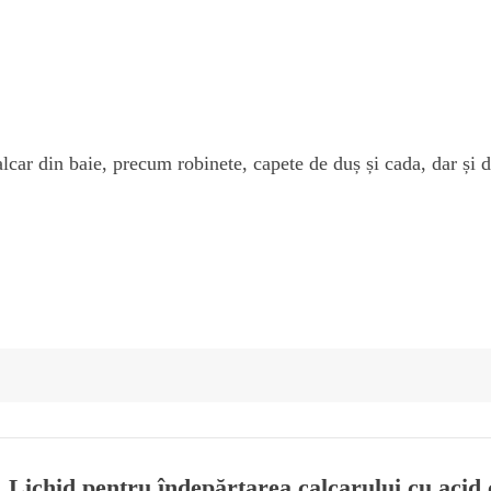
alcar din baie, precum robinete, capete de duș și cada, dar și d
 „Lichid pentru îndepărtarea calcarului cu acid 