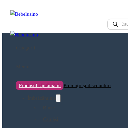
Products
search
Categorii
Meniu
Produsul săptămănii
Promoții și discounturi
Îmbrăcăminte
Bluze
Cămăși