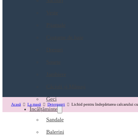
Sacouri
Veste
Pijamale
Costume de baie
Dresuri
Șosete
Jambiere
Căciuli și Mănuși
Geci
Acasă
La masă
Detergenți
Lichid pentru îndepărtarea calcarului cu
Încălțăminte
Sandale
Balerini