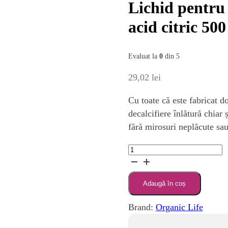
Lichid pentru 
acid citric 50
Evaluat la
0
din 5
29,02
lei
Cu toate că este fabricat d
decalcifiere înlătură chiar
fără mirosuri neplăcute sa
Cantitate
Lichid
pentru
Adaugă în coș
îndepărtarea
calcarului
Brand:
Organic Life
cu
acid