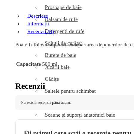
Prosoape de baie
Descriere
Balsam de rufe
Informații
Detergenți de rufe
Recenzii (0)
Soluții de curățat
Poate fi folosit și pentru îndepărtarea depunerilor de c
Burete de baie
500 ml
Capacitate
Jucării baie
Cădițe
Recenzii
Saltele pentru schimbat
Olițe și reductoare WC
Nu există recenzii până acum.
Scaune și suporți anatomici baie
Coș de gunoi pentru scutece
Fii primul care scrii o recenzie pentru