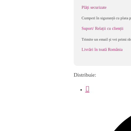
citric
Plăți securizate
500
Cumperi în siguranță cu plata p
ml,
Suport/ Relații cu clienții
Eco
Trimite un email și vei primi ră
Livrări în toată România
Distribuie: