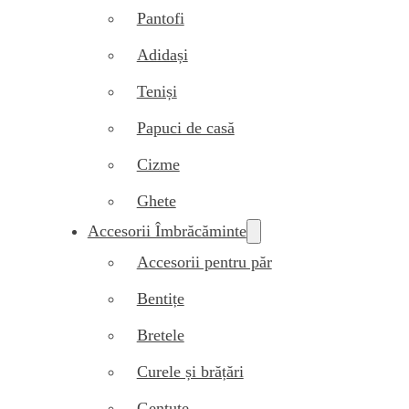
Pantofi
Adidași
Teniși
Papuci de casă
Cizme
Ghete
Accesorii Îmbrăcăminte
Accesorii pentru păr
Bentițe
Bretele
Curele și brățări
Gentuțe