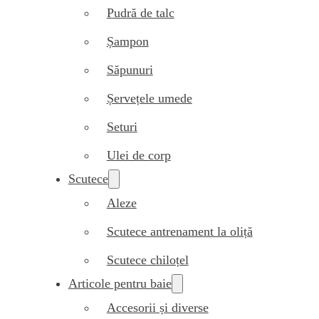
Pudră de talc
Șampon
Săpunuri
Șervețele umede
Seturi
Ulei de corp
Scutece
Aleze
Scutece antrenament la oliță
Scutece chiloțel
Articole pentru baie
Accesorii și diverse