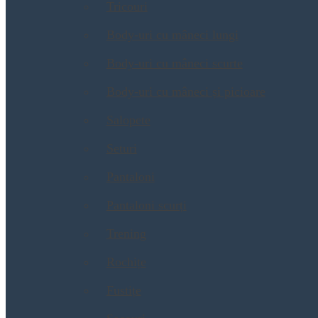
Tricouri
Body-uri cu mâneci lungi
Body-uri cu mâneci scurte
Body-uri cu mâneci și picioare
Salopete
Seturi
Pantaloni
Pantaloni scurți
Trening
Rochițe
Fustițe