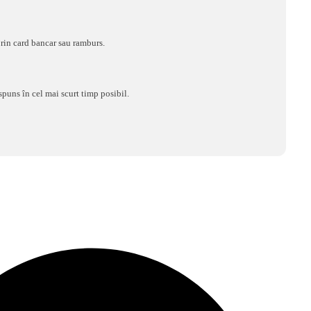
rin card bancar sau ramburs.
spuns în cel mai scurt timp posibil.