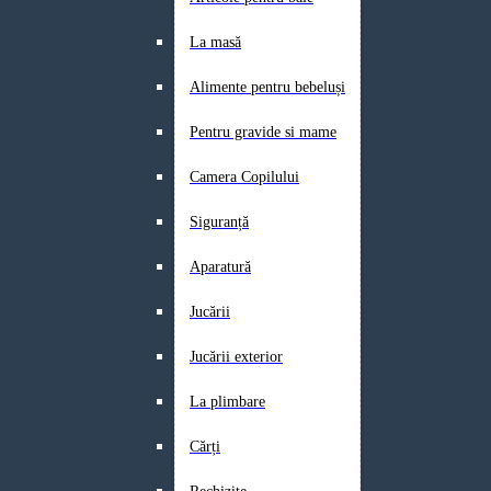
La masă
Alimente pentru bebeluși
Pentru gravide si mame
Camera Copilului
Siguranță
Aparatură
Jucării
Jucării exterior
La plimbare
Cărți