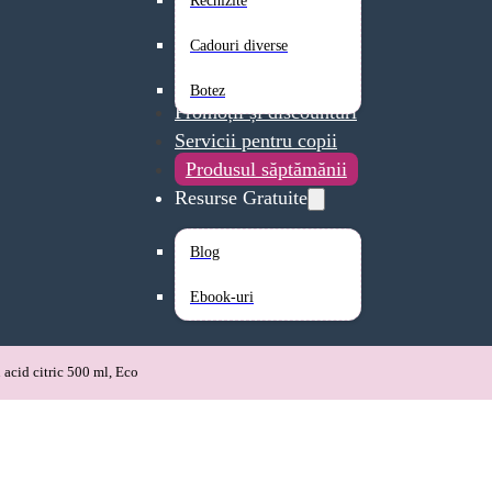
Rechizite
Cadouri diverse
Botez
Promoții și discounturi
Servicii pentru copii
Produsul săptămănii
Resurse Gratuite
Blog
Ebook-uri
 acid citric 500 ml, Eco