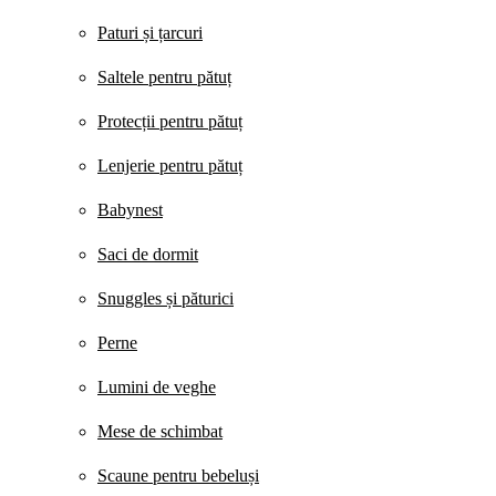
Paturi și țarcuri
Saltele pentru pătuț
Protecții pentru pătuț
Lenjerie pentru pătuț
Babynest
Saci de dormit
Snuggles și păturici
Perne
Lumini de veghe
Mese de schimbat
Scaune pentru bebeluși