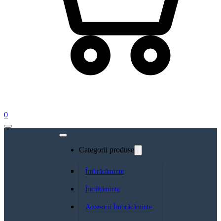
0
Categorii produse
Îmbrăcăminte
Încălțăminte
Accesorii Îmbrăcăminte