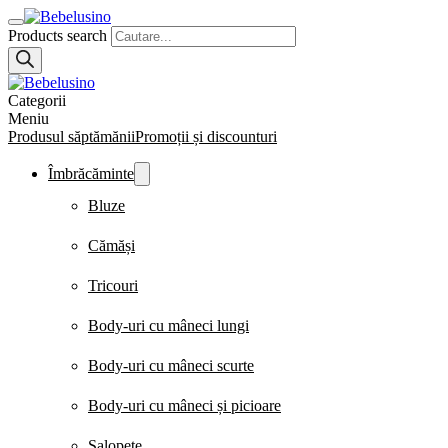
Products search
Categorii
Meniu
Produsul săptămănii
Promoții și discounturi
Îmbrăcăminte
Bluze
Cămăși
Tricouri
Body-uri cu mâneci lungi
Body-uri cu mâneci scurte
Body-uri cu mâneci și picioare
Salopete