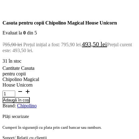
Casuta pentru copii Chipolino Magical House Unicorn
Evaluat la
0
din 5
493,50
lei
795,90
lei
Prețul inițial a fost: 795,90 lei.
Prețul curent
este: 493,50 lei.
31 în stoc
Cantitate Casuta
pentru copii
Chipolino Magical
House Unicorn
Adaugă în coș
Brand:
Chipolino
Plăți securizate
Cumperi în siguranță cu plata prin card bancar sau ramburs.
Suport/ Relații cu clienții