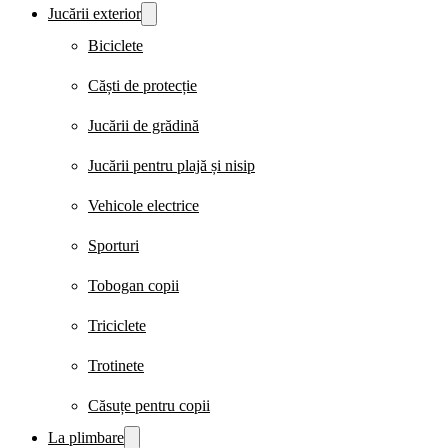
Jucării exterior
Biciclete
Căști de protecție
Jucării de grădină
Jucării pentru plajă și nisip
Vehicole electrice
Sporturi
Tobogan copii
Triciclete
Trotinete
Căsuțe pentru copii
La plimbare