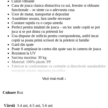
Culori vibrante
Casa de joaca clasica distractiva cu usi, ferestre si obloane
functionale – se simte ca o adevarata casa
Usor de mutat, transportat si depozitat
Asamblare usoara, fara unelte necesare
Curatare rapida cu o carpa umeda
Perfect pentru intalniri de joaca – un loc unde copiii se pot
juca si se pot distra cu prietenii lor
Usa dispune de orificiu pentru corespondenta, astfel incat
copiii sa poata primi scrisori de la prieteni si familie
Gard din spate
Poate fi amplasat in curtea din spate sau in camera de joaca
Rezistent la UV
Sarcina maxima: 30 kg
Material: 100% plastic PP
Fabricat in conformitate cu cerintele si directivele standardelor
europene pentru siguranta jucariilor
Vezi mai mult ↓
Dimensiuni produs (LxWxH): 90 x 102 x 109 cm
Dimensiuni ambalaj (LxWxH): 90,5 x 14 x 61,5 cm
Greutate neta: 9,00 kg
Greutate bruta: 10,25 kg
Culoare
Roz
Vârstă
3-4 ani, 4-5 ani, 5-6 ani