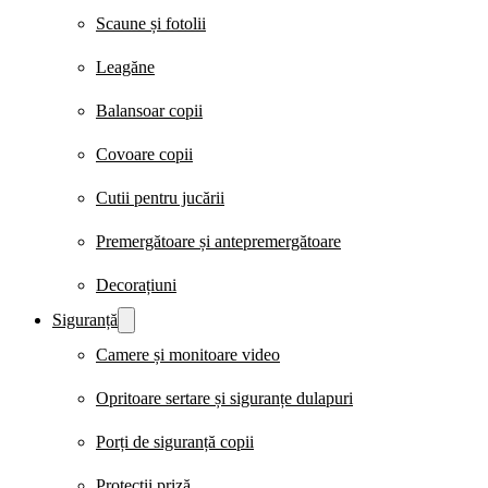
Scaune și fotolii
Leagăne
Balansoar copii
Covoare copii
Cutii pentru jucării
Premergătoare și antepremergătoare
Decorațiuni
Siguranță
Camere și monitoare video
Opritoare sertare și siguranțe dulapuri
Porți de siguranță copii
Protecții priză