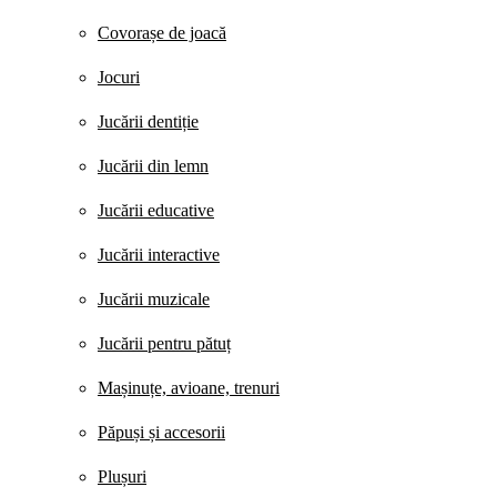
Covorașe de joacă
Jocuri
Jucării dentiție
Jucării din lemn
Jucării educative
Jucării interactive
Jucării muzicale
Jucării pentru pătuț
Mașinuțe, avioane, trenuri
Păpuși și accesorii
Plușuri