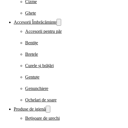
Cizme
Ghete
Accesorii Îmbrăcăminte
Accesorii pentru păr
Bentițe
Bretele
Curele și brățări
Gentuțe
Genunchiere
Ochelari de soare
Produse de igienă
Bețișoare de urechi