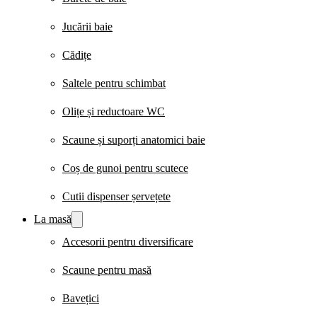
Jucării baie
Cădițe
Saltele pentru schimbat
Olițe și reductoare WC
Scaune și suporți anatomici baie
Coș de gunoi pentru scutece
Cutii dispenser șervețete
La masă
Accesorii pentru diversificare
Scaune pentru masă
Bavețici