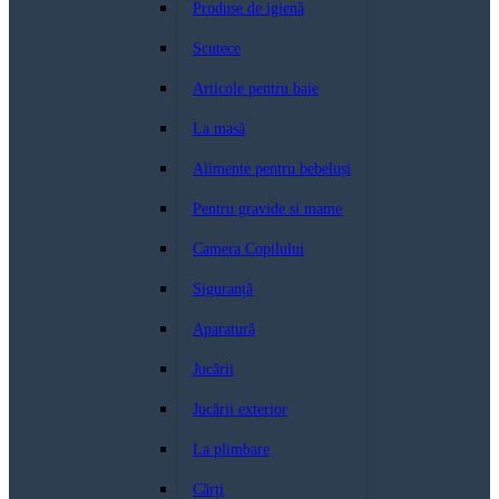
Produse de igienă
Scutece
Articole pentru baie
La masă
Alimente pentru bebeluși
Pentru gravide si mame
Camera Copilului
Siguranță
Aparatură
Jucării
Jucării exterior
La plimbare
Cărți