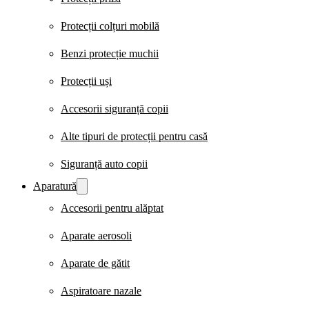
Protecții colțuri mobilă
Benzi protecție muchii
Protecții uși
Accesorii siguranță copii
Alte tipuri de protecții pentru casă
Siguranță auto copii
Aparatură
Accesorii pentru alăptat
Aparate aerosoli
Aparate de gătit
Aspiratoare nazale