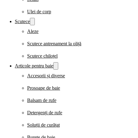
Ulei de corp
Scutece
Aleze
Scutece antrenament la oliță
Scutece chiloțel
Articole pentru baie
Accesorii și diverse
Prosoape de baie
Balsam de rufe
Detergenți de rufe
Soluții de curățat
Burete de baie