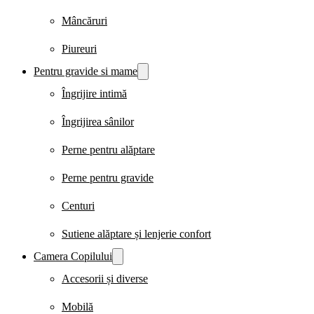
Mâncăruri
Piureuri
Pentru gravide si mame
Îngrijire intimă
Îngrijirea sânilor
Perne pentru alăptare
Perne pentru gravide
Centuri
Sutiene alăptare și lenjerie confort
Camera Copilului
Accesorii și diverse
Mobilă