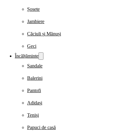
Șosete
Jambiere
Căciuli și Mănuși
Geci
Încălțăminte
Sandale
Balerini
Pantofi
Adidași
Teniși
Papuci de casă