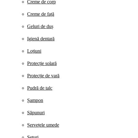
Creme de corp
Creme de față
Geluri de duș
Igienă dentară
Loțiuni
Protecție solară
Protecție de vară
Pudră de talc
Șampon
Săpunuri
Șervețele umede
Seturi