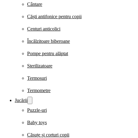
Cântare
Căști antifonice pentru copii
Centuri anticolici
Încălzitoare biberoane
Pompe pentru alăptat
Sterilizatoare
Termosuri
Termometre
Jucării
Puzzle-uri
Baby toys
Căsuțe și corturi copii