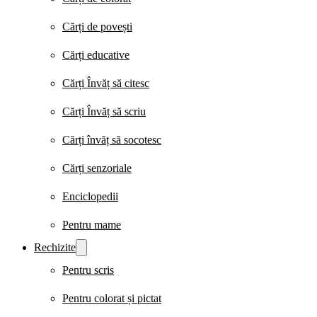
Cărți de povești
Cărți educative
Cărți Învăț să citesc
Cărți Învăț să scriu
Cărți învăț să socotesc
Cărți senzoriale
Enciclopedii
Pentru mame
Rechizite
Pentru scris
Pentru colorat și pictat