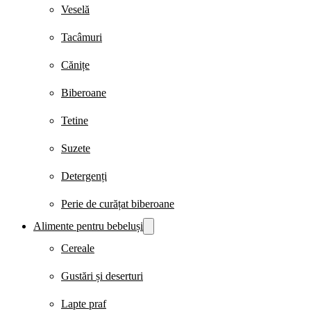
Veselă
Tacâmuri
Cănițe
Biberoane
Tetine
Suzete
Detergenți
Perie de curățat biberoane
Alimente pentru bebeluși
Cereale
Gustări și deserturi
Lapte praf