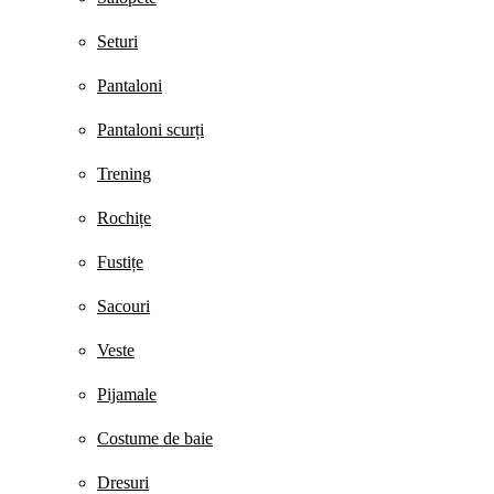
Seturi
Pantaloni
Pantaloni scurți
Trening
Rochițe
Fustițe
Sacouri
Veste
Pijamale
Costume de baie
Dresuri