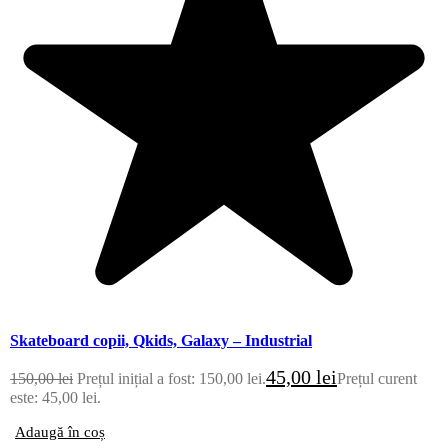
Skateboard copii, Qkids, Galaxy – Industrial
45,00
lei
150,00
lei
Prețul inițial a fost: 150,00 lei.
Prețul curent
este: 45,00 lei.
Adaugă în coș