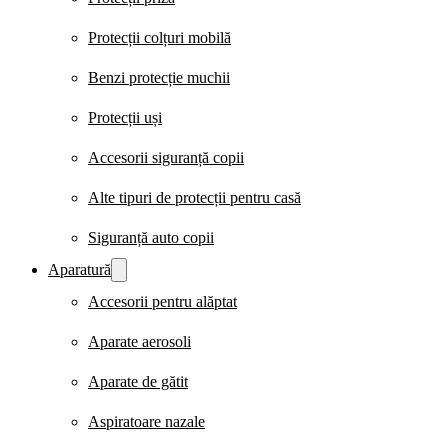
Protecții colțuri mobilă
Benzi protecție muchii
Protecții uși
Accesorii siguranță copii
Alte tipuri de protecții pentru casă
Siguranță auto copii
Aparatură
Accesorii pentru alăptat
Aparate aerosoli
Aparate de gătit
Aspiratoare nazale