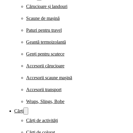
Cărucioare și landouri
Scaune de mașină
Paturi pentru travel
Geantă termoizolantă
Genți pentru scutece
Accesorii cărucioare
Accesorii scaune mașină
Accesorii transport
Wraps, Slings, Bobe
Cărți
Cărți de activități
Cărți de colorat