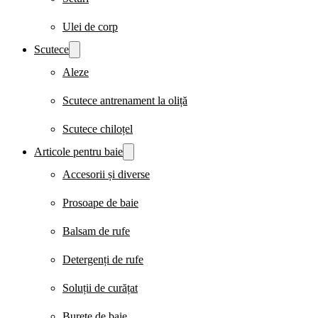
Ulei de corp
Scutece
Aleze
Scutece antrenament la oliță
Scutece chiloțel
Articole pentru baie
Accesorii și diverse
Prosoape de baie
Balsam de rufe
Detergenți de rufe
Soluții de curățat
Burete de baie