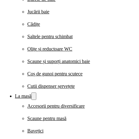
Jucării baie
Cădițe
Saltele pentru schimbat
Olițe și reductoare WC
Scaune și suporți anatomici baie
Coș de gunoi pentru scutece
Cutii dispenser șervețete
La masă
Accesorii pentru diversificare
Scaune pentru masă
Bavețici