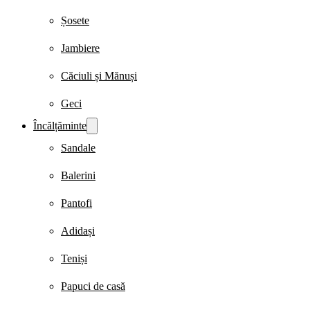
Șosete
Jambiere
Căciuli și Mănuși
Geci
Încălțăminte
Sandale
Balerini
Pantofi
Adidași
Teniși
Papuci de casă