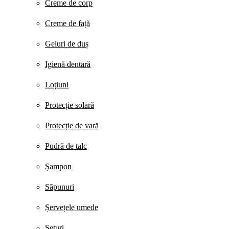
Creme de corp
Creme de față
Geluri de duș
Igienă dentară
Loțiuni
Protecție solară
Protecție de vară
Pudră de talc
Șampon
Săpunuri
Șervețele umede
Seturi