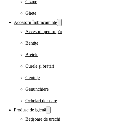
Cizme
Ghete
Accesorii Îmbrăcăminte
Accesorii pentru păr
Bentițe
Bretele
Curele și brățări
Gentuțe
Genunchiere
Ochelari de soare
Produse de igienă
Bețișoare de urechi