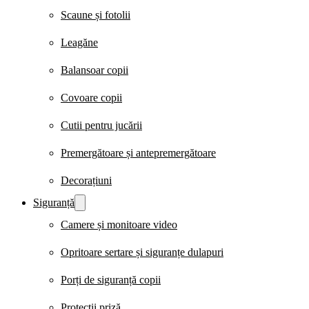
Scaune și fotolii
Leagăne
Balansoar copii
Covoare copii
Cutii pentru jucării
Premergătoare și antepremergătoare
Decorațiuni
Siguranță
Camere și monitoare video
Opritoare sertare și siguranțe dulapuri
Porți de siguranță copii
Protecții priză