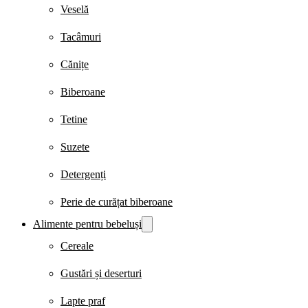
Veselă
Tacâmuri
Cănițe
Biberoane
Tetine
Suzete
Detergenți
Perie de curățat biberoane
Alimente pentru bebeluși
Cereale
Gustări și deserturi
Lapte praf