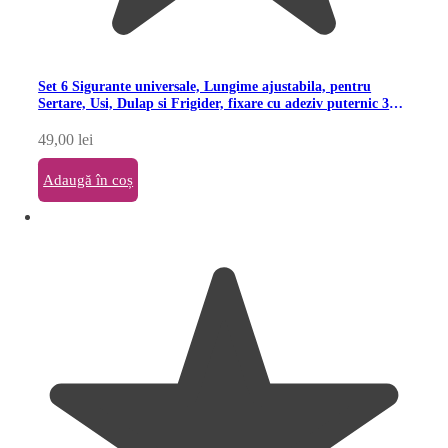
Set 6 Sigurante universale, Lungime ajustabila, pentru
Sertare, Usi, Dulap si Frigider, fixare cu adeziv puternic 3M,
fara urme, Sipo
49,00
lei
Adaugă în coș