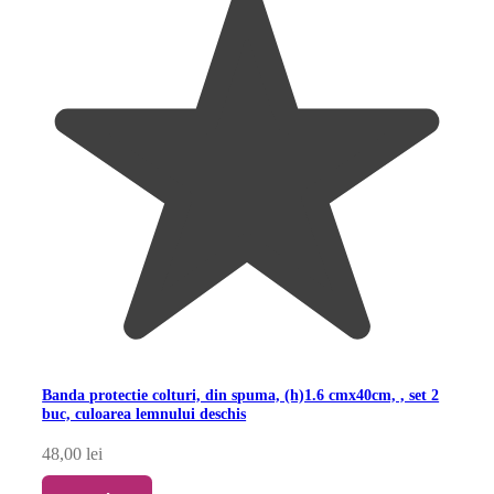
Banda protectie colturi, din spuma, (h)1.6 cmx40cm, , set 2
buc, culoarea lemnului deschis
48,00
lei