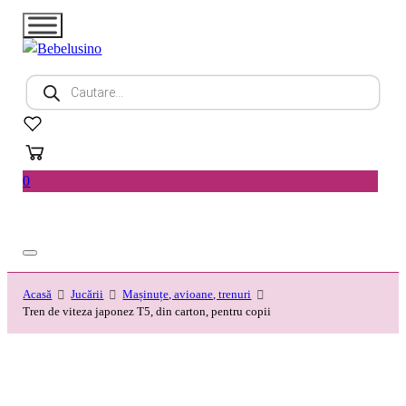
Products
search
0
Acasă
Jucării
Mașinuțe, avioane, trenuri
Tren de viteza japonez T5, din carton, pentru copii