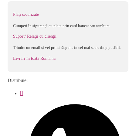
T5,
din
Plăți securizate
carton,
Cumperi în siguranță cu plata prin card bancar sau ramburs.
pentru
copii
Suport/ Relații cu clienții
Trimite un email și vei primi răspuns în cel mai scurt timp posibil.
Livrări în toată România
Distribuie: