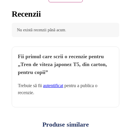
Dimensiune
(mm): 286(l)x284(h)x1460(L)
Recenzii
PRODUCATOR:
CAR-BOY CO.LTD
Atentionare: Nerecomandat copiilor cu varsta sub 3 ani.
Nu există recenzii până acum.
Se pot zgaria in marginea cartonului.
Varsta: 3 ani +
Fii primul care scrii o recenzie pentru
Observatii: Indepartati toate elementele de ambalaj inainte de a
„Tren de viteza japonez T5, din carton,
oferi jucaria copilului.
pentru copii”
Nu lasati pungi din plastic la indemana copiilor mici – pericol
Trebuie să fii
autentificat
pentru a publica o
de asfixiere.
recenzie.
Culoare
Galben
Produse similare