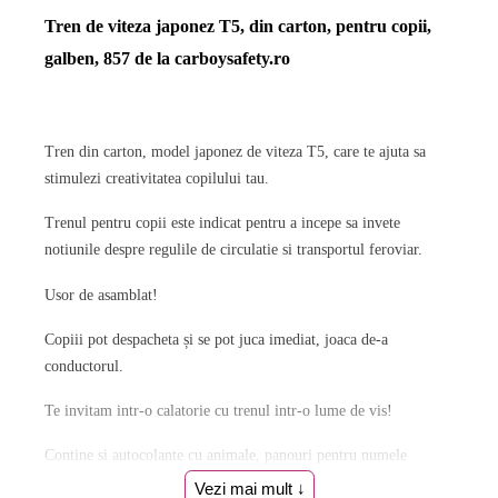
Tren de viteza japonez T5, din carton, pentru copii,
galben, 857 de la carboysafety.ro
Tren din carton, model japonez de viteza T5, care te ajuta sa
stimulezi creativitatea copilului tau.
Trenul pentru copii este indicat pentru a incepe sa invete
notiunile despre regulile de circulatie si transportul feroviar.
Usor de asamblat!
Copiii pot despacheta și se pot juca imediat, joaca de-a
conductorul.
Te invitam intr-o calatorie cu trenul intr-o lume de vis!
Contine si autocolante cu animale, panouri pentru numele
statiilor, iar biletele de calatorie sunt incluse.
Vezi mai mult ↓