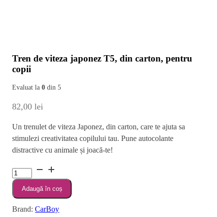
Tren de viteza japonez T5, din carton, pentru
copii
Evaluat la
0
din 5
82,00
lei
Un trenulet de viteza Japonez, din carton, care te ajuta sa
stimulezi creativitatea copilului tau. Pune autocolante
distractive cu animale și joacă-te!
Cantitate
Tren
Adaugă în coș
de
viteza
Brand:
CarBoy
japonez