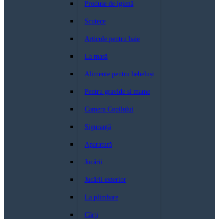
Produse de igienă
Scutece
Articole pentru baie
La masă
Alimente pentru bebeluși
Pentru gravide si mame
Camera Copilului
Siguranță
Aparatură
Jucării
Jucării exterior
La plimbare
Cărți