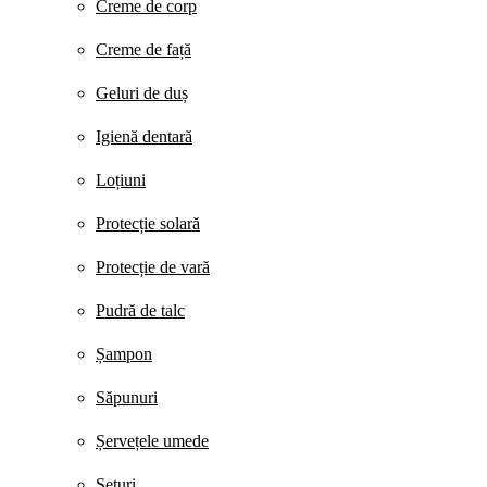
Creme de corp
Creme de față
Geluri de duș
Igienă dentară
Loțiuni
Protecție solară
Protecție de vară
Pudră de talc
Șampon
Săpunuri
Șervețele umede
Seturi