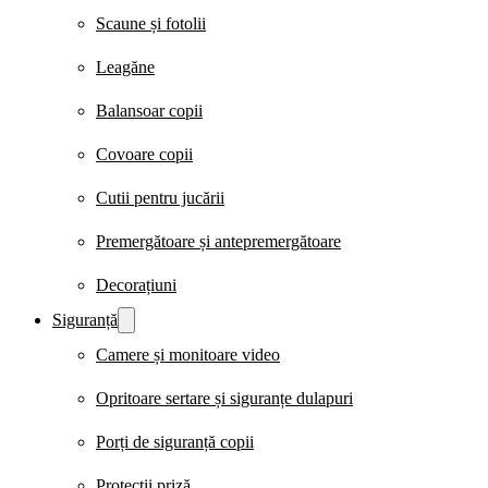
Scaune și fotolii
Leagăne
Balansoar copii
Covoare copii
Cutii pentru jucării
Premergătoare și antepremergătoare
Decorațiuni
Siguranță
Camere și monitoare video
Opritoare sertare și siguranțe dulapuri
Porți de siguranță copii
Protecții priză