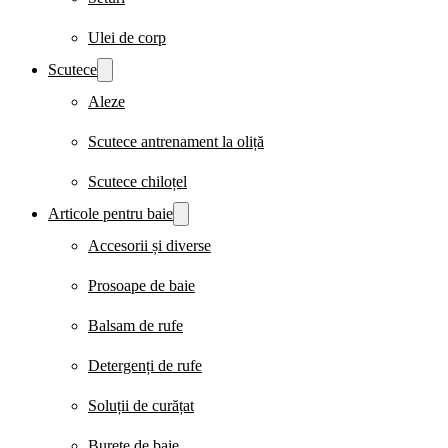
Ulei de corp
Scutece
Aleze
Scutece antrenament la oliță
Scutece chiloțel
Articole pentru baie
Accesorii și diverse
Prosoape de baie
Balsam de rufe
Detergenți de rufe
Soluții de curățat
Burete de baie