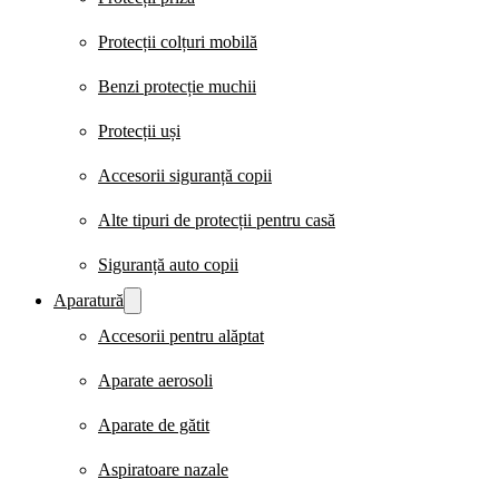
Protecții colțuri mobilă
Benzi protecție muchii
Protecții uși
Accesorii siguranță copii
Alte tipuri de protecții pentru casă
Siguranță auto copii
Aparatură
Accesorii pentru alăptat
Aparate aerosoli
Aparate de gătit
Aspiratoare nazale