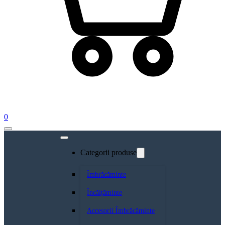
0
Categorii produse
Îmbrăcăminte
Încălțăminte
Accesorii Îmbrăcăminte