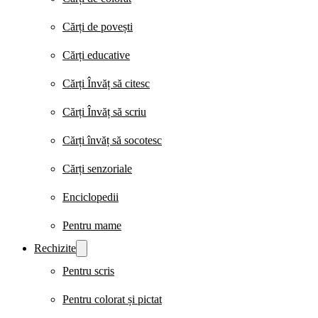
Cărți de povești
Cărți educative
Cărți Învăț să citesc
Cărți Învăț să scriu
Cărți învăț să socotesc
Cărți senzoriale
Enciclopedii
Pentru mame
Rechizite
Pentru scris
Pentru colorat și pictat