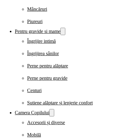
Mâncăruri
Piureuri
Pentru gravide si mame
Îngrijire intimă
Îngrijirea sânilor
Perne pentru alăptare
Perne pentru gravide
Centuri
Sutiene alăptare și lenjerie confort
Camera Copilului
Accesorii și diverse
Mobilă