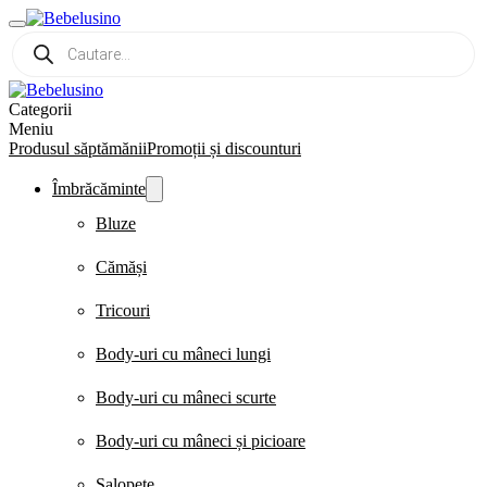
Products
search
Categorii
Meniu
Produsul săptămănii
Promoții și discounturi
Îmbrăcăminte
Bluze
Cămăși
Tricouri
Body-uri cu mâneci lungi
Body-uri cu mâneci scurte
Body-uri cu mâneci și picioare
Salopete