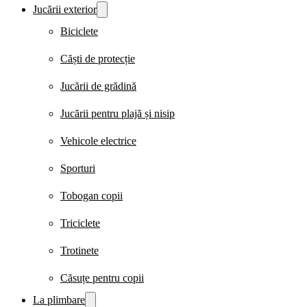
Jucării exterior
Biciclete
Căști de protecție
Jucării de grădină
Jucării pentru plajă și nisip
Vehicole electrice
Sporturi
Tobogan copii
Triciclete
Trotinete
Căsuțe pentru copii
La plimbare