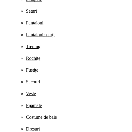
Seturi
Pantaloni
Pantaloni scurți
Trening
Rochițe
Fustițe
Sacouri
Veste
Pijamale
Costume de baie
Dresuri