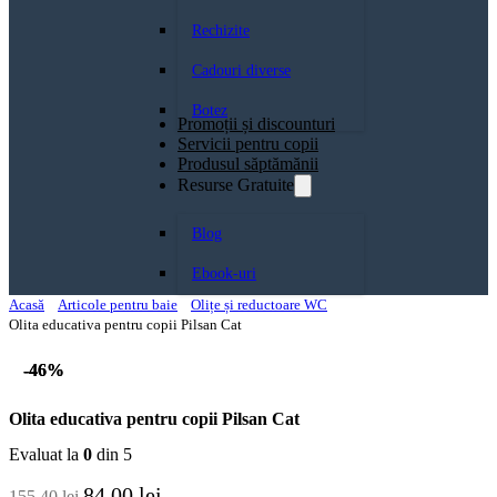
Rechizite
Cadouri diverse
Botez
Promoții și discounturi
Servicii pentru copii
Produsul săptămănii
Resurse Gratuite
Blog
Ebook-uri
Acasă
Articole pentru baie
Olițe și reductoare WC
Olita educativa pentru copii Pilsan Cat
-46%
-46%
Olita educativa pentru copii Pilsan Cat
Evaluat la
0
din 5
Prețul
84,00
lei
Prețul
155,40
lei