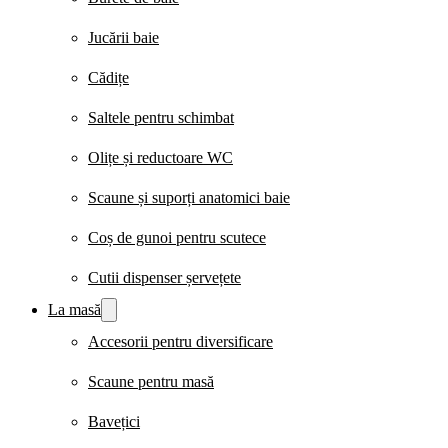
Jucării baie
Cădițe
Saltele pentru schimbat
Olițe și reductoare WC
Scaune și suporți anatomici baie
Coș de gunoi pentru scutece
Cutii dispenser șervețete
La masă
Accesorii pentru diversificare
Scaune pentru masă
Bavețici