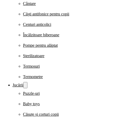
Cântare
Căști antifonice pentru copii
Centuri anticolici
Încălzitoare biberoane
Pompe pentru alăptat
Sterilizatoare
Termosuri
Termometre
Jucării
Puzzle-uri
Baby toys
Căsuțe și corturi copii