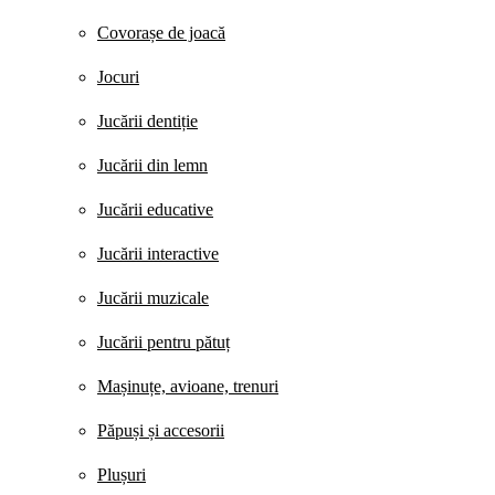
Covorașe de joacă
Jocuri
Jucării dentiție
Jucării din lemn
Jucării educative
Jucării interactive
Jucării muzicale
Jucării pentru pătuț
Mașinuțe, avioane, trenuri
Păpuși și accesorii
Plușuri