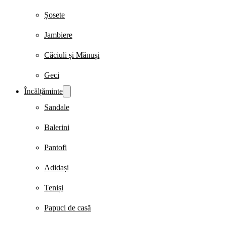
Șosete
Jambiere
Căciuli și Mănuși
Geci
Încălțăminte
Sandale
Balerini
Pantofi
Adidași
Teniși
Papuci de casă