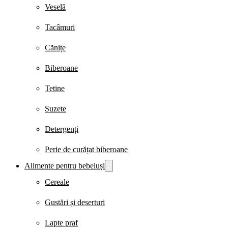
Veselă
Tacâmuri
Cănițe
Biberoane
Tetine
Suzete
Detergenți
Perie de curățat biberoane
Alimente pentru bebeluși
Cereale
Gustări și deserturi
Lapte praf