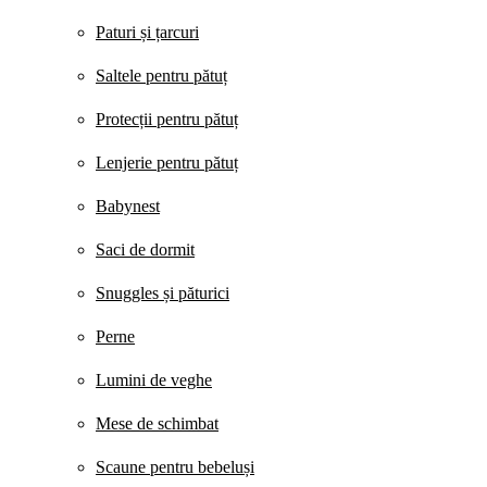
Paturi și țarcuri
Saltele pentru pătuț
Protecții pentru pătuț
Lenjerie pentru pătuț
Babynest
Saci de dormit
Snuggles și păturici
Perne
Lumini de veghe
Mese de schimbat
Scaune pentru bebeluși