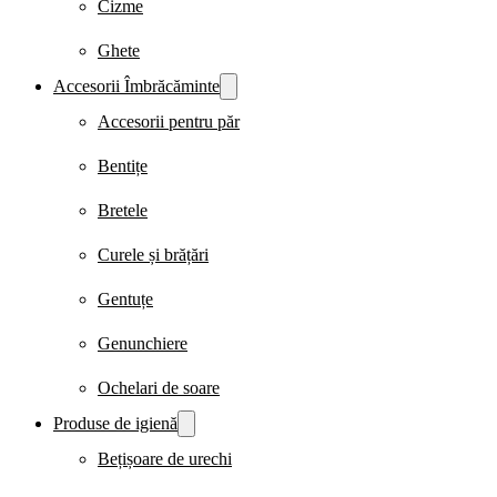
Cizme
Ghete
Accesorii Îmbrăcăminte
Accesorii pentru păr
Bentițe
Bretele
Curele și brățări
Gentuțe
Genunchiere
Ochelari de soare
Produse de igienă
Bețișoare de urechi