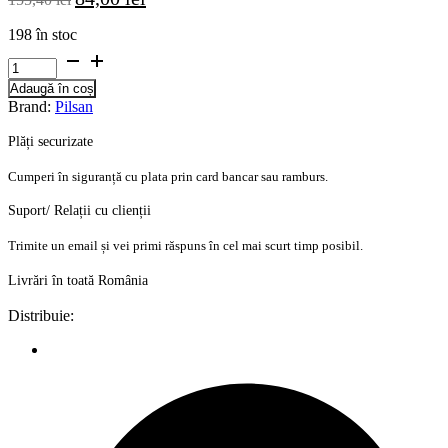
inițial
curent
a
este:
198 în stoc
fost:
84,00 lei.
Cantitate
155,40 lei.
Olita
Adaugă în coș
educativa
Brand:
Pilsan
pentru
copii
Plăți securizate
Pilsan
Cat
Cumperi în siguranță cu plata prin card bancar sau ramburs.
Suport/ Relații cu clienții
Trimite un email și vei primi răspuns în cel mai scurt timp posibil.
Livrări în toată România
Distribuie: