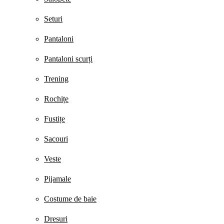
Seturi
Pantaloni
Pantaloni scurți
Trening
Rochițe
Fustițe
Sacouri
Veste
Pijamale
Costume de baie
Dresuri