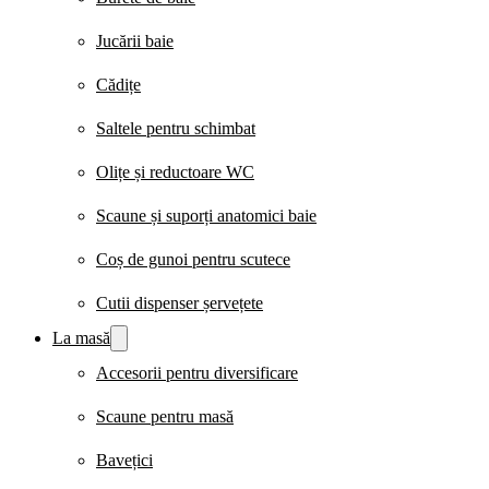
Jucării baie
Cădițe
Saltele pentru schimbat
Olițe și reductoare WC
Scaune și suporți anatomici baie
Coș de gunoi pentru scutece
Cutii dispenser șervețete
La masă
Accesorii pentru diversificare
Scaune pentru masă
Bavețici