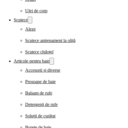
Ulei de corp
Scutece
Aleze
Scutece antrenament la oliță
Scutece chiloțel
Articole pentru baie
Accesorii și diverse
Prosoape de baie
Balsam de rufe
Detergenți de rufe
Soluții de curățat
Burete de baie