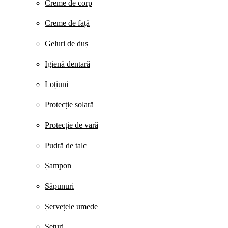
Creme de corp
Creme de față
Geluri de duș
Igienă dentară
Loțiuni
Protecție solară
Protecție de vară
Pudră de talc
Șampon
Săpunuri
Șervețele umede
Seturi