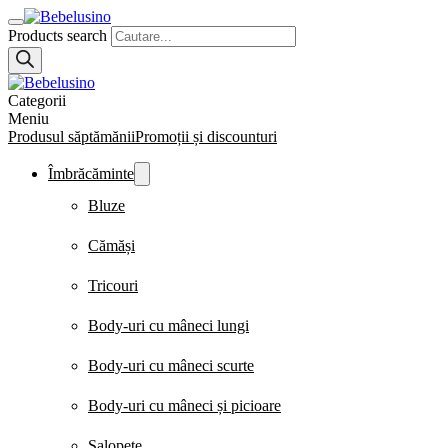
Products search
Categorii
Meniu
Produsul săptămănii
Promoții și discounturi
Îmbrăcăminte
Bluze
Cămăși
Tricouri
Body-uri cu mâneci lungi
Body-uri cu mâneci scurte
Body-uri cu mâneci și picioare
Salopete