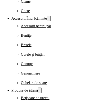
Cizme
Ghete
Accesorii Îmbrăcăminte
Accesorii pentru păr
Bentițe
Bretele
Curele și brățări
Gentuțe
Genunchiere
Ochelari de soare
Produse de igienă
Bețișoare de urechi