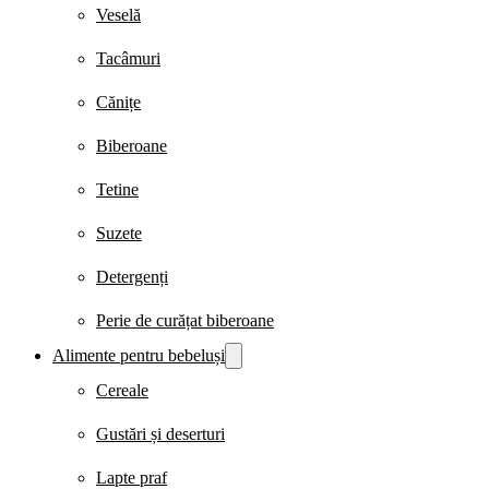
Veselă
Tacâmuri
Cănițe
Biberoane
Tetine
Suzete
Detergenți
Perie de curățat biberoane
Alimente pentru bebeluși
Cereale
Gustări și deserturi
Lapte praf