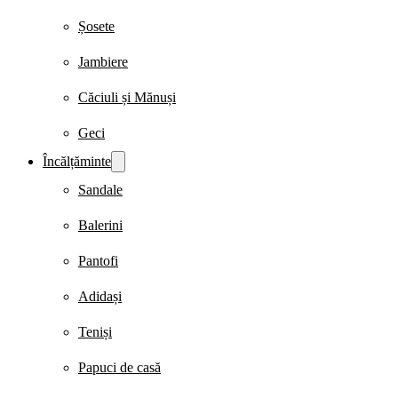
Șosete
Jambiere
Căciuli și Mănuși
Geci
Încălțăminte
Sandale
Balerini
Pantofi
Adidași
Teniși
Papuci de casă