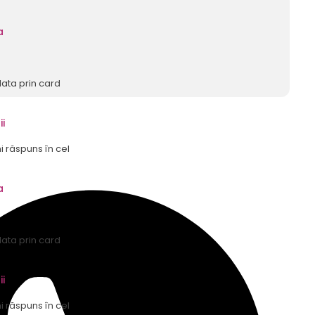
a
lata prin card
ii
mi răspuns în cel
a
lata prin card
ii
mi răspuns în cel