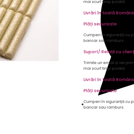
mai scurt timp posibil.
Livrări în toată Români
Plăți securizate
Cumperi în siguranță cu p
bancar sau ramburs.
Suport/ Relații cu clienț
Trimite un email și vei pri
mai scurt timp posibil.
Livrări în toată Români
Plăți securizate
Cumperi în siguranță cu p
bancar sau ramburs.