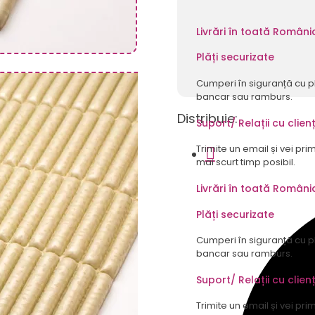
camera
copiilor,
Livrări în toată Români
6mm,
Plăți securizate
Bej
Cumperi în siguranță cu p
bancar sau ramburs.
Distribuie:
Suport/ Relații cu clienț
Trimite un email și vei pri
mai scurt timp posibil.
Livrări în toată Români
Plăți securizate
Cumperi în siguranță cu p
bancar sau ramburs.
Suport/ Relații cu clienț
Trimite un email și vei pri