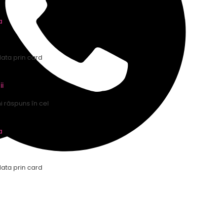
a
lata prin card
ii
mi răspuns în cel
a
lata prin card