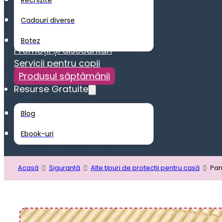
Rechizite
Cadouri diverse
Botez
Promoții și discounturi
Servicii pentru copii
Produsul săptămănii
Resurse Gratuite
Blog
Ebook-uri
Acasă
Siguranță
Alte tipuri de protecții pentru casă
Pan