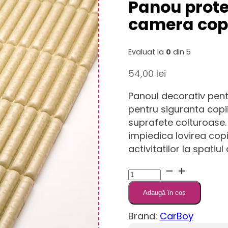
Panou prote
camera copi
Evaluat la
0
din 5
54,00
lei
Panoul decorativ pent
pentru siguranta copii
suprafete colturoase.
impiedica lovirea copi
activitatilor la spatiu
Cantitate
Panou
Adaugă în coș
protector
pentru
Brand:
CarBoy
pereti