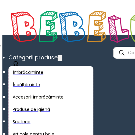
Product
search
Categorii produse
Îmbrăcăminte
Încălțăminte
Accesorii Îmbrăcăminte
0
Produse de igienă
Scutece
Articole pentru baie