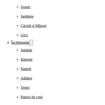
Șosete
Jambiere
Căciuli și Mănuși
Geci
Încălțăminte
Sandale
Balerini
Pantofi
Adidași
Teniși
Papuci de casă