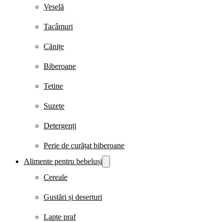
Veselă
Tacâmuri
Cănițe
Biberoane
Tetine
Suzete
Detergenți
Perie de curățat biberoane
Alimente pentru bebeluși
Cereale
Gustări și deserturi
Lapte praf