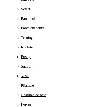
Seturi
Pantaloni
Pantaloni scurți
Trening
Rochițe
Fustițe
Sacouri
Veste
Pijamale
Costume de baie
Dresuri