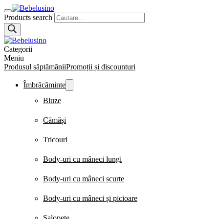
Products search
Categorii
Meniu
Produsul săptămănii
Promoții și discounturi
Îmbrăcăminte
Bluze
Cămăși
Tricouri
Body-uri cu mâneci lungi
Body-uri cu mâneci scurte
Body-uri cu mâneci și picioare
Salopete