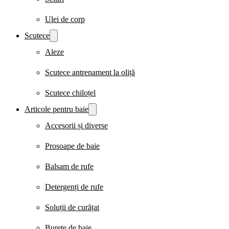
Ulei de corp
Scutece
Aleze
Scutece antrenament la oliță
Scutece chiloțel
Articole pentru baie
Accesorii și diverse
Prosoape de baie
Balsam de rufe
Detergenți de rufe
Soluții de curățat
Burete de baie