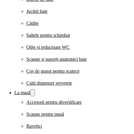
Jucării baie
Cădițe
Saltele pentru schimbat
Olițe și reductoare WC
Scaune și suporți anatomici baie
Coș de gunoi pentru scutece
Cutii dispenser șervețete
La masă
Accesorii pentru diversificare
Scaune pentru masă
Bavețici