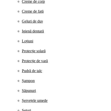
Creme de corp
Creme de față
Geluri de duș
Igienă dentară
Loțiuni
Protecție solară
Protecție de vară
Pudră de talc
Șampon
Săpunuri
Șervețele umede
Seturi