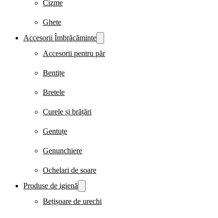
Cizme
Ghete
Accesorii Îmbrăcăminte
Accesorii pentru păr
Bentițe
Bretele
Curele și brățări
Gentuțe
Genunchiere
Ochelari de soare
Produse de igienă
Bețișoare de urechi