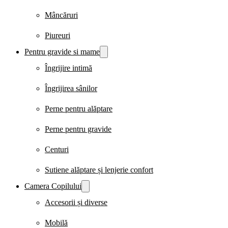
Mâncăruri
Piureuri
Pentru gravide si mame
Îngrijire intimă
Îngrijirea sânilor
Perne pentru alăptare
Perne pentru gravide
Centuri
Sutiene alăptare și lenjerie confort
Camera Copilului
Accesorii și diverse
Mobilă