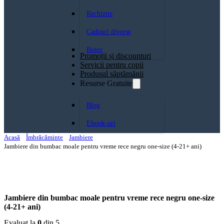
Rechizite
Cadouri diverse
Botez
Promoții și discounturi
Servicii pentru copii
Produsul săptămănii
Resurse Gratuite
Blog
Ebook-uri
Acasă
Îmbrăcăminte
Jambiere
Jambiere din bumbac moale pentru vreme rece negru one-size (4-21+ ani)
Jambiere din bumbac moale pentru vreme rece negru one-size
(4-21+ ani)
Evaluat la
0
din 5