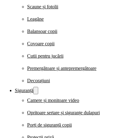
Scaune și fotolii
Leagăne
Balansoar copii
Covoare copii
Cutii pentru jucării
Premergătoare și antepremergătoare
Decorațiuni
Siguranță
Camere și monitoare video
Opritoare sertare și siguranțe dulapuri
Porți de siguranță copii
Protecții priză