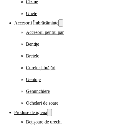
Cizme
Ghete
Accesorii Îmbrăcăminte
Accesorii pentru păr
Bentițe
Bretele
Curele și brățări
Gentuțe
Genunchiere
Ochelari de soare
Produse de igienă
Bețișoare de urechi