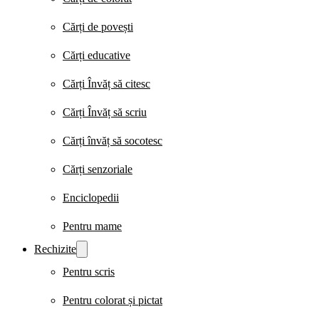
Cărți de povești
Cărți educative
Cărți Învăț să citesc
Cărți Învăț să scriu
Cărți învăț să socotesc
Cărți senzoriale
Enciclopedii
Pentru mame
Rechizite
Pentru scris
Pentru colorat și pictat