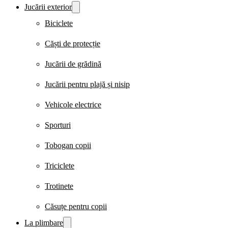
Jucării exterior
Biciclete
Căști de protecție
Jucării de grădină
Jucării pentru plajă și nisip
Vehicole electrice
Sporturi
Tobogan copii
Triciclete
Trotinete
Căsuțe pentru copii
La plimbare