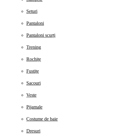
Seturi
Pantaloni
Pantaloni scurți
Trening
Rochițe
Fustițe
Sacouri
Veste
Pijamale
Costume de baie
Dresuri