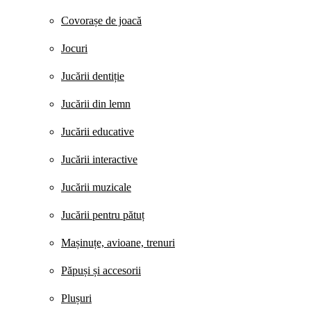
Covorașe de joacă
Jocuri
Jucării dentiție
Jucării din lemn
Jucării educative
Jucării interactive
Jucării muzicale
Jucării pentru pătuț
Mașinuțe, avioane, trenuri
Păpuși și accesorii
Plușuri