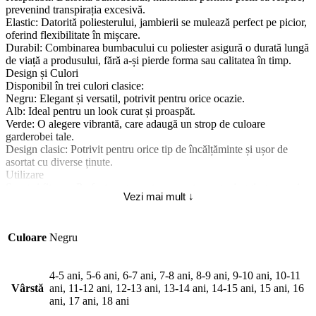
prevenind transpirația excesivă.
Elastic: Datorită poliesterului, jambierii se mulează perfect pe picior,
oferind flexibilitate în mișcare.
Durabil: Combinarea bumbacului cu poliester asigură o durată lungă
de viață a produsului, fără a-și pierde forma sau calitatea în timp.
Design și Culori
Disponibil în trei culori clasice:
Negru: Elegant și versatil, potrivit pentru orice ocazie.
Alb: Ideal pentru un look curat și proaspăt.
Verde: O alegere vibrantă, care adaugă un strop de culoare
garderobei tale.
Design clasic: Potrivit pentru orice tip de încălțăminte și ușor de
asortat cu diverse ținute.
Utilizare
Sport și fitness: Perfect pentru antrenamente, yoga, jogging sau orice
Vezi mai mult ↓
altă activitate fizică.
Zilnic: Potrivit pentru purtare zilnică, la serviciu sau în timpul liber,
oferind confort și stil.
Culoare
Negru
Layering: Excelent pentru a fi purtat sub pantaloni sau fuste în zilele
mai reci pentru un plus de căldură.
Beneficii
4-5 ani, 5-6 ani, 6-7 ani, 7-8 ani, 8-9 ani, 9-10 ani, 10-11
Confort superior datorită materialului moale din bumbac.
Vârstă
ani, 11-12 ani, 12-13 ani, 13-14 ani, 14-15 ani, 15 ani, 16
Flexibilitate și adaptabilitate datorită elasticității oferite de poliester.
ani, 17 ani, 18 ani
Versatilitate în purtare, fiind disponibile în culori neutre și vibrante,
potrivite pentru diverse ocazii și activități.