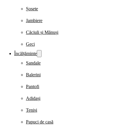
Șosete
Jambiere
Căciuli și Mănuși
Geci
Încălțăminte
Sandale
Balerini
Pantofi
Adidași
Teniși
Papuci de casă