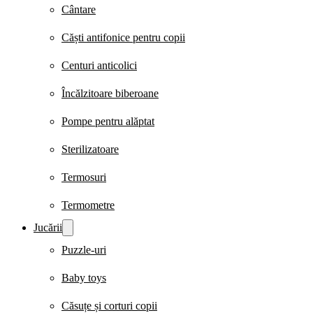
Cântare
Căști antifonice pentru copii
Centuri anticolici
Încălzitoare biberoane
Pompe pentru alăptat
Sterilizatoare
Termosuri
Termometre
Jucării
Puzzle-uri
Baby toys
Căsuțe și corturi copii