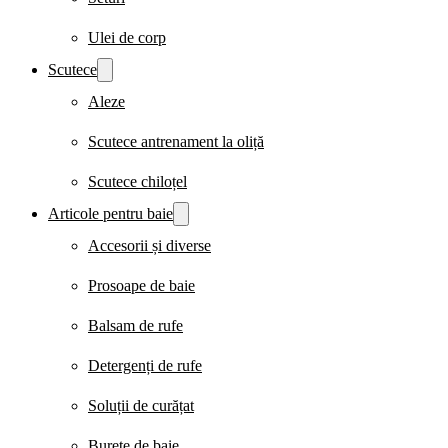
Ulei de corp
Scutece
Aleze
Scutece antrenament la oliță
Scutece chiloțel
Articole pentru baie
Accesorii și diverse
Prosoape de baie
Balsam de rufe
Detergenți de rufe
Soluții de curățat
Burete de baie