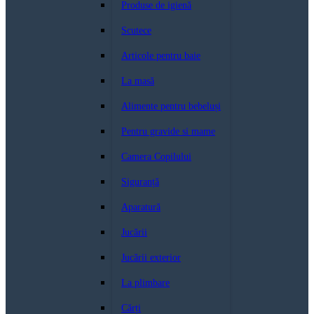
Produse de igienă
Scutece
Articole pentru baie
La masă
Alimente pentru bebeluși
Pentru gravide si mame
Camera Copilului
Siguranță
Aparatură
Jucării
Jucării exterior
La plimbare
Cărți