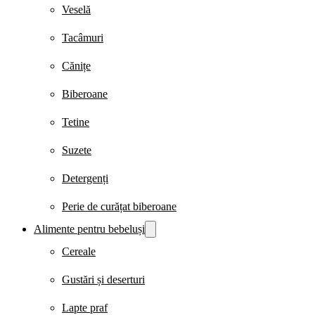
Veselă
Tacâmuri
Cănițe
Biberoane
Tetine
Suzete
Detergenți
Perie de curățat biberoane
Alimente pentru bebeluși
Cereale
Gustări și deserturi
Lapte praf