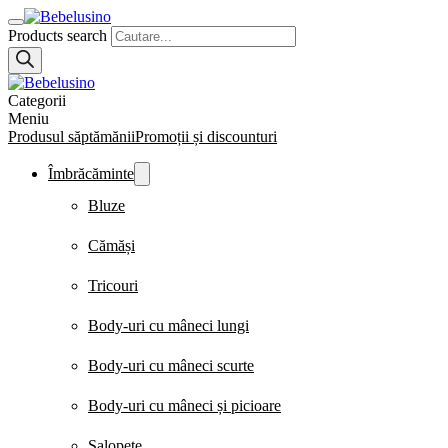
Products search
Categorii
Meniu
Produsul săptămănii
Promoții și discounturi
Îmbrăcăminte
Bluze
Cămăși
Tricouri
Body-uri cu mâneci lungi
Body-uri cu mâneci scurte
Body-uri cu mâneci și picioare
Salopete