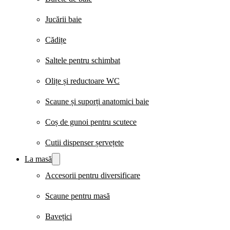
Jucării baie
Cădițe
Saltele pentru schimbat
Olițe și reductoare WC
Scaune și suporți anatomici baie
Coș de gunoi pentru scutece
Cutii dispenser șervețete
La masă
Accesorii pentru diversificare
Scaune pentru masă
Bavețici