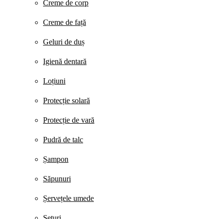
Creme de corp
Creme de față
Geluri de duș
Igienă dentară
Loțiuni
Protecție solară
Protecție de vară
Pudră de talc
Șampon
Săpunuri
Șervețele umede
Seturi