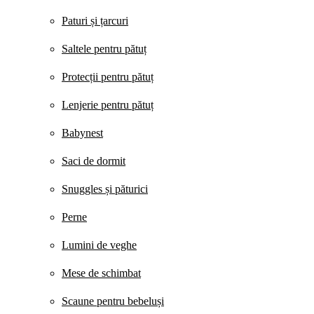
Paturi și țarcuri
Saltele pentru pătuț
Protecții pentru pătuț
Lenjerie pentru pătuț
Babynest
Saci de dormit
Snuggles și păturici
Perne
Lumini de veghe
Mese de schimbat
Scaune pentru bebeluși