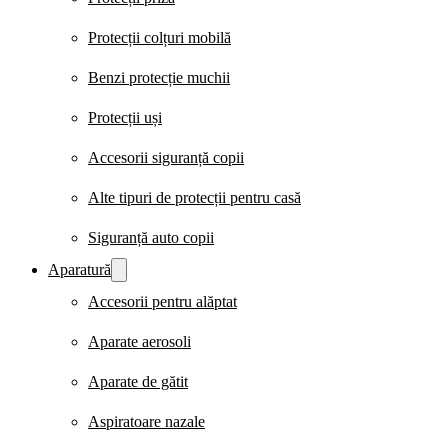
Protecții colțuri mobilă
Benzi protecție muchii
Protecții uși
Accesorii siguranță copii
Alte tipuri de protecții pentru casă
Siguranță auto copii
Aparatură
Accesorii pentru alăptat
Aparate aerosoli
Aparate de gătit
Aspiratoare nazale