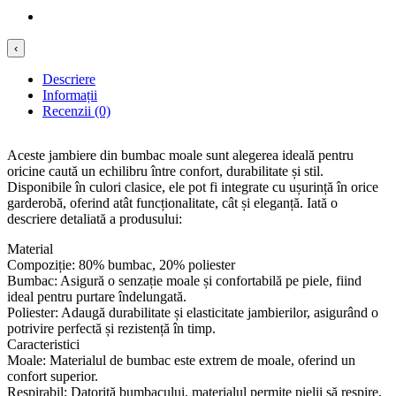
‹
Descriere
Informații
Recenzii (0)
Aceste jambiere din bumbac moale sunt alegerea ideală pentru
oricine caută un echilibru între confort, durabilitate și stil.
Disponibile în culori clasice, ele pot fi integrate cu ușurință în orice
garderobă, oferind atât funcționalitate, cât și eleganță. Iată o
descriere detaliată a produsului:
Material
Compoziție: 80% bumbac, 20% poliester
Bumbac: Asigură o senzație moale și confortabilă pe piele, fiind
ideal pentru purtare îndelungată.
Poliester: Adaugă durabilitate și elasticitate jambierilor, asigurând o
potrivire perfectă și rezistență în timp.
Caracteristici
Moale: Materialul de bumbac este extrem de moale, oferind un
confort superior.
Respirabil: Datorită bumbacului, materialul permite pielii să respire,