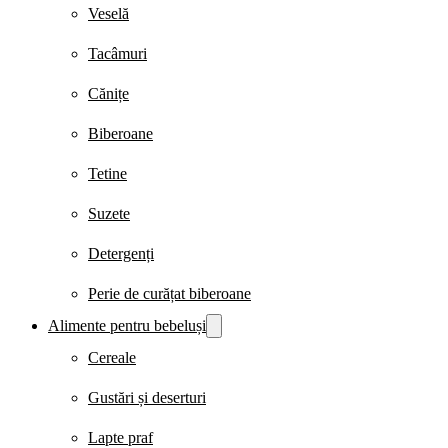
Veselă
Tacâmuri
Cănițe
Biberoane
Tetine
Suzete
Detergenți
Perie de curățat biberoane
Alimente pentru bebeluși
Cereale
Gustări și deserturi
Lapte praf