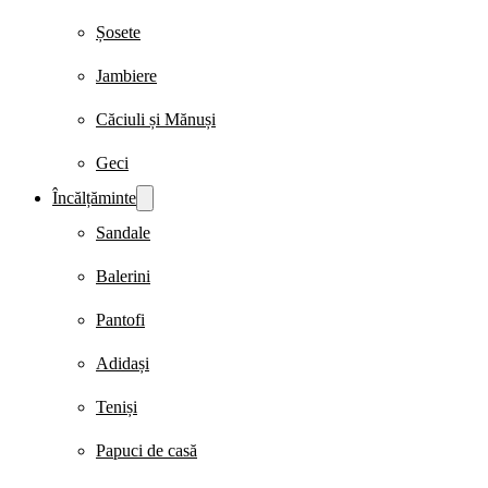
Șosete
Jambiere
Căciuli și Mănuși
Geci
Încălțăminte
Sandale
Balerini
Pantofi
Adidași
Teniși
Papuci de casă