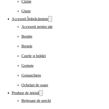
Cizme
Ghete
Accesorii Îmbrăcăminte
Accesorii pentru păr
Bentițe
Bretele
Curele și brățări
Gentuțe
Genunchiere
Ochelari de soare
Produse de igienă
Bețișoare de urechi