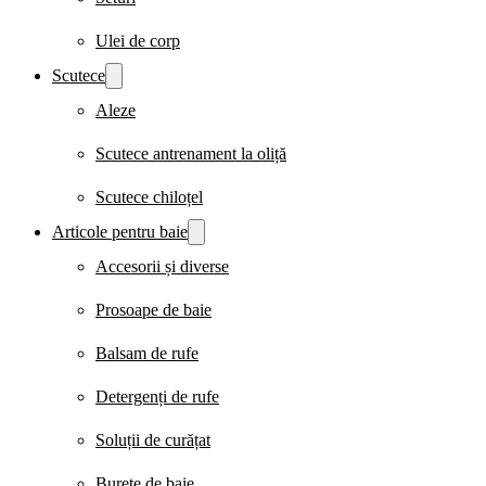
Ulei de corp
Scutece
Aleze
Scutece antrenament la oliță
Scutece chiloțel
Articole pentru baie
Accesorii și diverse
Prosoape de baie
Balsam de rufe
Detergenți de rufe
Soluții de curățat
Burete de baie