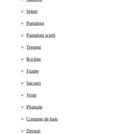
Seturi
Pantaloni
Pantaloni scurți
Trening
Rochițe
Fustițe
Sacouri
Veste
Pijamale
Costume de baie
Dresuri