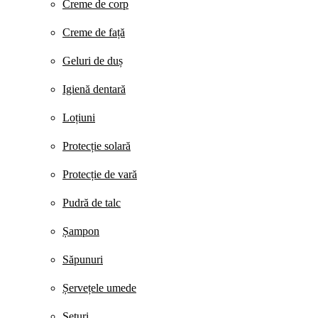
Creme de corp
Creme de față
Geluri de duș
Igienă dentară
Loțiuni
Protecție solară
Protecție de vară
Pudră de talc
Șampon
Săpunuri
Șervețele umede
Seturi