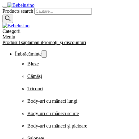
Products search
Categorii
Meniu
Produsul săptămănii
Promoții și discounturi
Îmbrăcăminte
Bluze
Cămăși
Tricouri
Body-uri cu mâneci lungi
Body-uri cu mâneci scurte
Body-uri cu mâneci și picioare
Salopete