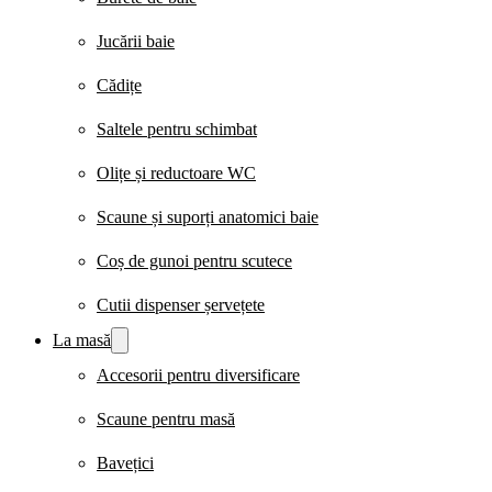
Jucării baie
Cădițe
Saltele pentru schimbat
Olițe și reductoare WC
Scaune și suporți anatomici baie
Coș de gunoi pentru scutece
Cutii dispenser șervețete
La masă
Accesorii pentru diversificare
Scaune pentru masă
Bavețici