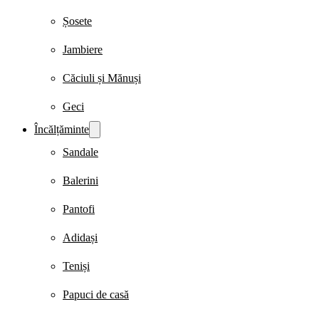
Șosete
Jambiere
Căciuli și Mănuși
Geci
Încălțăminte
Sandale
Balerini
Pantofi
Adidași
Teniși
Papuci de casă