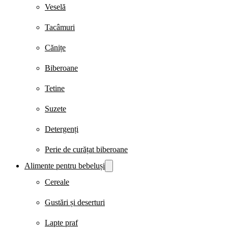
Veselă
Tacâmuri
Cănițe
Biberoane
Tetine
Suzete
Detergenți
Perie de curățat biberoane
Alimente pentru bebeluși
Cereale
Gustări și deserturi
Lapte praf