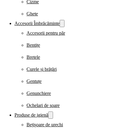
Cizme
Ghete
Accesorii Îmbrăcăminte
Accesorii pentru păr
Bentițe
Bretele
Curele și brățări
Gentuțe
Genunchiere
Ochelari de soare
Produse de igienă
Bețișoare de urechi