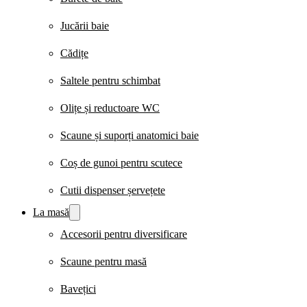
Jucării baie
Cădițe
Saltele pentru schimbat
Olițe și reductoare WC
Scaune și suporți anatomici baie
Coș de gunoi pentru scutece
Cutii dispenser șervețete
La masă
Accesorii pentru diversificare
Scaune pentru masă
Bavețici