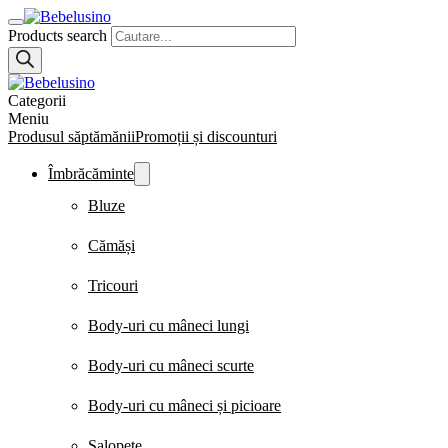
Products search
Categorii
Meniu
Produsul săptămănii
Promoții și discounturi
Îmbrăcăminte
Bluze
Cămăși
Tricouri
Body-uri cu mâneci lungi
Body-uri cu mâneci scurte
Body-uri cu mâneci și picioare
Salopete