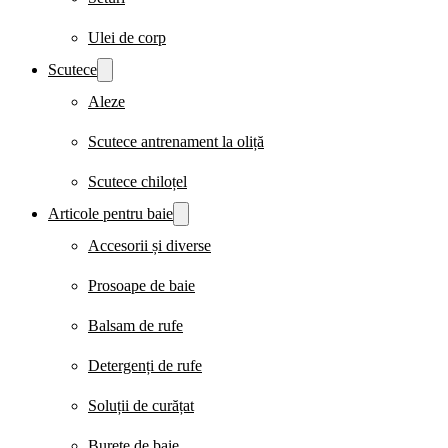
Ulei de corp
Scutece
Aleze
Scutece antrenament la oliță
Scutece chiloțel
Articole pentru baie
Accesorii și diverse
Prosoape de baie
Balsam de rufe
Detergenți de rufe
Soluții de curățat
Burete de baie