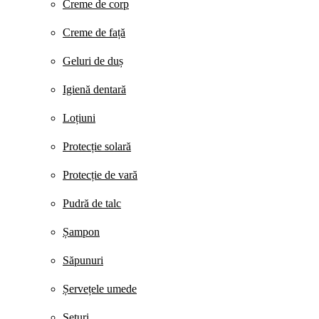
Creme de corp
Creme de față
Geluri de duș
Igienă dentară
Loțiuni
Protecție solară
Protecție de vară
Pudră de talc
Șampon
Săpunuri
Șervețele umede
Seturi