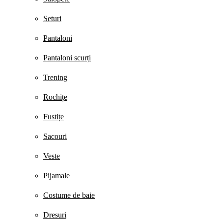
Seturi
Pantaloni
Pantaloni scurți
Trening
Rochițe
Fustițe
Sacouri
Veste
Pijamale
Costume de baie
Dresuri