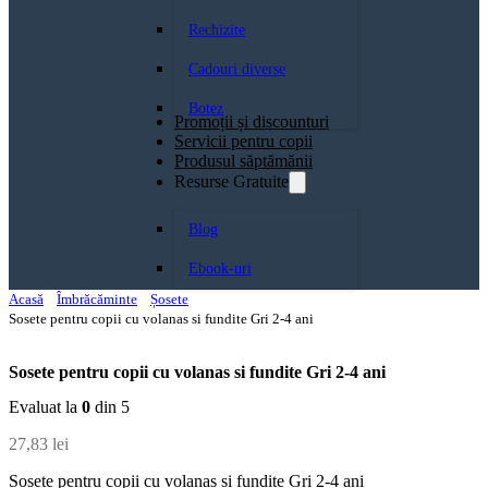
Rechizite
Cadouri diverse
Botez
Promoții și discounturi
Servicii pentru copii
Produsul săptămănii
Resurse Gratuite
Blog
Ebook-uri
Acasă
Îmbrăcăminte
Șosete
Sosete pentru copii cu volanas si fundite Gri 2-4 ani
Sosete pentru copii cu volanas si fundite Gri 2-4 ani
Evaluat la
0
din 5
27,83
lei
Sosete pentru copii cu volanas si fundite Gri 2-4 ani