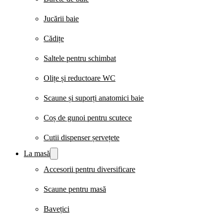
Jucării baie
Cădițe
Saltele pentru schimbat
Olițe și reductoare WC
Scaune și suporți anatomici baie
Coș de gunoi pentru scutece
Cutii dispenser șervețete
La masă
Accesorii pentru diversificare
Scaune pentru masă
Bavețici