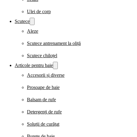
Ulei de corp
Scutece
Aleze
Scutece antrenament la oliță
Scutece chiloțel
Articole pentru baie
Accesorii și diverse
Prosoape de baie
Balsam de rufe
Detergenți de rufe
Soluții de curățat
Burete de baie