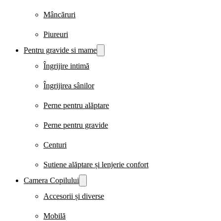
Mâncăruri
Piureuri
Pentru gravide si mame
Îngrijire intimă
Îngrijirea sânilor
Perne pentru alăptare
Perne pentru gravide
Centuri
Sutiene alăptare și lenjerie confort
Camera Copilului
Accesorii și diverse
Mobilă