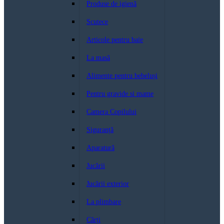
Produse de igienă
Scutece
Articole pentru baie
La masă
Alimente pentru bebeluși
Pentru gravide si mame
Camera Copilului
Siguranță
Aparatură
Jucării
Jucării exterior
La plimbare
Cărți