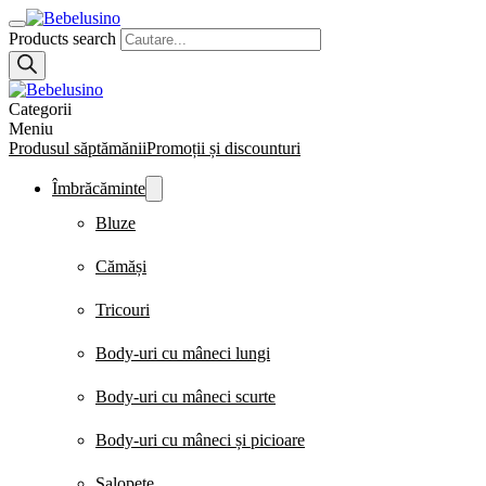
Products search
Categorii
Meniu
Produsul săptămănii
Promoții și discounturi
Îmbrăcăminte
Bluze
Cămăși
Tricouri
Body-uri cu mâneci lungi
Body-uri cu mâneci scurte
Body-uri cu mâneci și picioare
Salopete