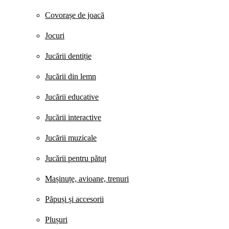
Covorașe de joacă
Jocuri
Jucării dentiție
Jucării din lemn
Jucării educative
Jucării interactive
Jucării muzicale
Jucării pentru pătuț
Mașinuțe, avioane, trenuri
Păpuși și accesorii
Plușuri