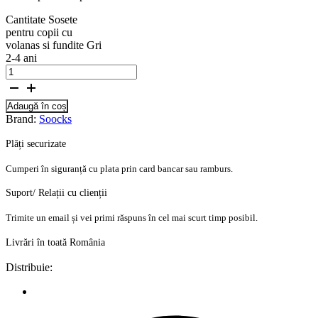
Cantitate Sosete
pentru copii cu
volanas si fundite Gri
2-4 ani
Adaugă în coș
Brand:
Soocks
Plăți securizate
Cumperi în siguranță cu plata prin card bancar sau ramburs.
Suport/ Relații cu clienții
Trimite un email și vei primi răspuns în cel mai scurt timp posibil.
Livrări în toată România
Distribuie: