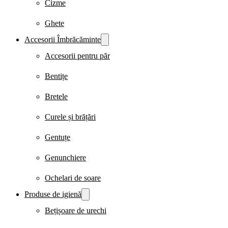
Cizme
Ghete
Accesorii Îmbrăcăminte
Accesorii pentru păr
Bentițe
Bretele
Curele și brățări
Gentuțe
Genunchiere
Ochelari de soare
Produse de igienă
Bețișoare de urechi