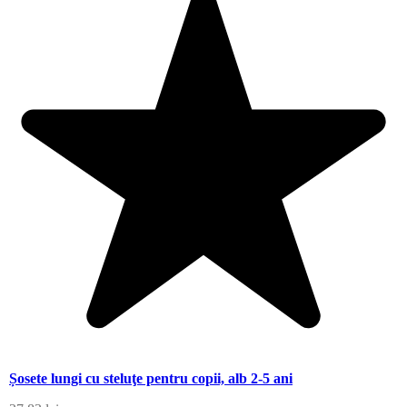
Șosete lungi cu steluţe pentru copii, alb 2-5 ani