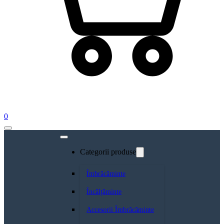
0
Categorii produse
Îmbrăcăminte
Încălțăminte
Accesorii Îmbrăcăminte