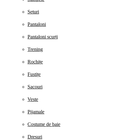
Seturi
Pantaloni
Pantaloni scurți
Trening
Rochițe
Fustițe
Sacouri
Veste
Pijamale
Costume de baie
Dresuri