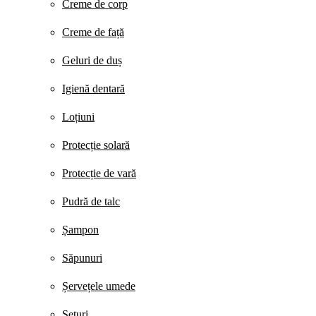
Creme de corp
Creme de față
Geluri de duș
Igienă dentară
Loțiuni
Protecție solară
Protecție de vară
Pudră de talc
Șampon
Săpunuri
Șervețele umede
Seturi