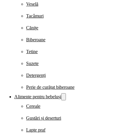
Veselă
Tacâmuri
Cănițe
Biberoane
Tetine
Suzete
Detergenți
Perie de curățat biberoane
Alimente pentru bebeluși
Cereale
Gustări și deserturi
Lapte praf