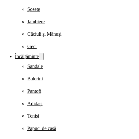
Șosete
Jambiere
Căciuli și Mănuși
Geci
Încălțăminte
Sandale
Balerini
Pantofi
Adidași
Teniși
Papuci de casă