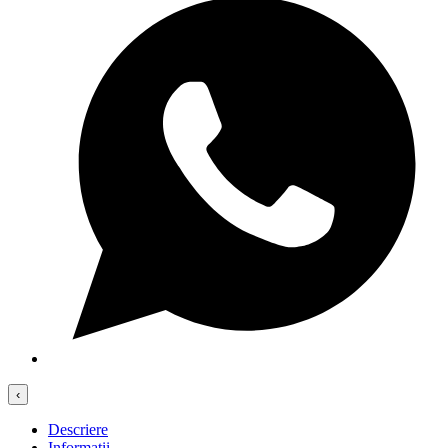
‹
Descriere
Informații