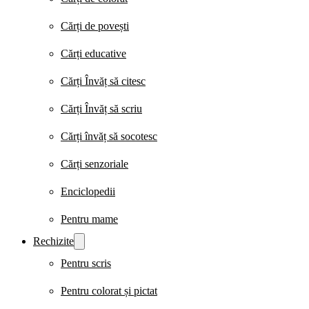
Cărți de povești
Cărți educative
Cărți Învăț să citesc
Cărți Învăț să scriu
Cărți învăț să socotesc
Cărți senzoriale
Enciclopedii
Pentru mame
Rechizite
Pentru scris
Pentru colorat și pictat