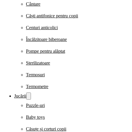
Cântare
Căști antifonice pentru copii
Centuri anticolici
Încălzitoare biberoane
Pompe pentru alăptat
Sterilizatoare
Termosuri
Termometre
Jucării
Puzzle-uri
Baby toys
Căsuțe și corturi copii