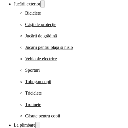
Jucării exterior
Biciclete
Căști de protecție
Jucării de grădină
Jucării pentru plajă și nisip
Vehicole electrice
Sporturi
Tobogan copii
Triciclete
Trotinete
Căsuțe pentru copii
La plimbare