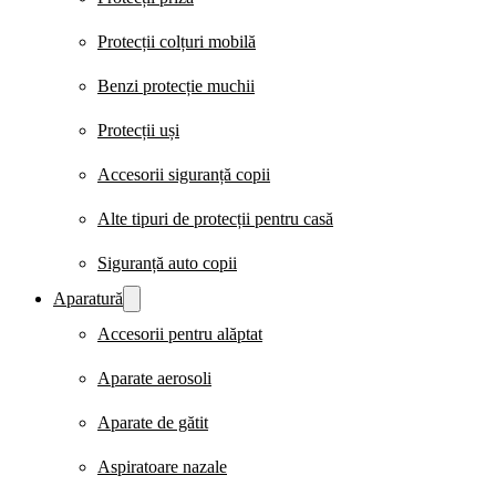
Protecții colțuri mobilă
Benzi protecție muchii
Protecții uși
Accesorii siguranță copii
Alte tipuri de protecții pentru casă
Siguranță auto copii
Aparatură
Accesorii pentru alăptat
Aparate aerosoli
Aparate de gătit
Aspiratoare nazale