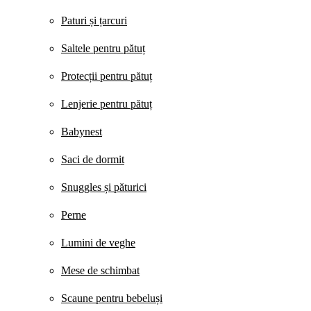
Paturi și țarcuri
Saltele pentru pătuț
Protecții pentru pătuț
Lenjerie pentru pătuț
Babynest
Saci de dormit
Snuggles și păturici
Perne
Lumini de veghe
Mese de schimbat
Scaune pentru bebeluși