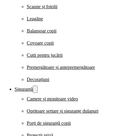
Scaune și fotolii
Leagăne
Balansoar copii
Covoare copii
Cutii pentru jucării
Premergătoare și antepremergătoare
Decorațiuni
Siguranță
Camere și monitoare video
Opritoare sertare și siguranțe dulapuri
Porți de siguranță copii
Protecții priză