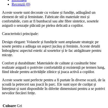
Recenzii (0)
Aceste sosete sunt decorate cu volane și fundițe, adăugând un
element de stil și feminitate. Fabricate din materiale moi și
confortabile, cum ar fi bumbacul sau alte fibre sintetice, sosetele
asigură o senzație plăcută pe pielea delicată a copiilor.
Caracteristici principale:
Design elegant: Volanele și fundițele sunt amplasate strategic pe
sosete pentru a adăuga un aspect jucăuș și feminin. Aceste detalii
îmbogățesc aspectul estetic al sosetelor și le fac atrăgătoare pentru
micuțe.
Confort și durabilitate: Materialele de calitate și cusăturile bine
realizate asigură o potrivire confortabilă și rezistență pe termen lung,
fiind ideale pentru activitățile zilnice și joaca activă a copiilor.
Aceste sosete sunt perfecte pentru a fi purtate în diverse ocazii, de la
școală la petreceri sau joacă în parc. Ele sunt ușor de curățat și
întreținut și sunt disponibile în diferite dimensiuni pentru a se potrivi
nevoilor fiecărei fetițe.
Culoare
Gri