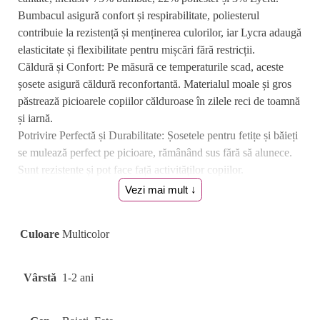
Bumbacul asigură confort și respirabilitate, poliesterul
contribuie la rezistență și menținerea culorilor, iar Lycra adaugă
elasticitate și flexibilitate pentru mișcări fără restricții.
Căldură și Confort: Pe măsură ce temperaturile scad, aceste
șosete asigură căldură reconfortantă. Materialul moale și gros
păstrează picioarele copiilor călduroase în zilele reci de toamnă
și iarnă.
Potrivire Perfectă și Durabilitate: Șosetele pentru fetițe și băieți
se mulează perfect pe picioare, rămânând sus fără să alunece.
Sunt rezistente și pot face față activităților copiilor.
Versatilitate și Stil: Ciorapii pentru copii se potrivesc la școală,
Vezi mai mult ↓
în timpul jocurilor în aer liber sau la evenimente speciale.
Aceștia adaugă un strop de stil în orice ocazie.
Culoare
Multicolor
Sezonul Toamnă și Iarnă: Cu aceste șosete clasice destinate
atât băieților cât și fetelor, copiii pot străluci cu stil și confort în
sezonul rece.
Vârstă
1-2 ani