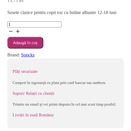
15,73
lei
Sosete clasice pentru copii roz cu buline albastre 12-18 luni
Cantitate
Sosete
clasice
Adaugă în coș
pentru
copii
Brand:
Soocks
roz
cu
Plăți securizate
buline
albastre
Cumperi în siguranță cu plata prin card bancar sau ramburs.
12-
Suport/ Relații cu clienții
18
luni
Trimite un email și vei primi răspuns în cel mai scurt timp posibil.
Livrări în toată România