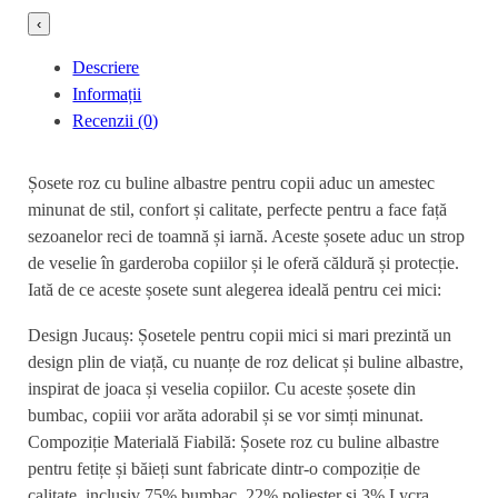
‹
Descriere
Informații
Recenzii (0)
Șosete roz cu buline albastre pentru copii aduc un amestec
minunat de stil, confort și calitate, perfecte pentru a face față
sezoanelor reci de toamnă și iarnă. Aceste șosete aduc un strop
de veselie în garderoba copiilor și le oferă căldură și protecție.
Iată de ce aceste șosete sunt alegerea ideală pentru cei mici:
Design Jucauș: Șosetele pentru copii mici si mari prezintă un
design plin de viață, cu nuanțe de roz delicat și buline albastre,
inspirat de joaca și veselia copiilor. Cu aceste șosete din
bumbac, copiii vor arăta adorabil și se vor simți minunat.
Compoziție Materială Fiabilă: Șosete roz cu buline albastre
pentru fetițe și băieți sunt fabricate dintr-o compoziție de
calitate, inclusiv 75% bumbac, 22% poliester și 3% Lycra.