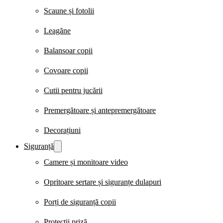
Scaune și fotolii
Leagăne
Balansoar copii
Covoare copii
Cutii pentru jucării
Premergătoare și antepremergătoare
Decorațiuni
Siguranță
Camere și monitoare video
Opritoare sertare și siguranțe dulapuri
Porți de siguranță copii
Protecții priză