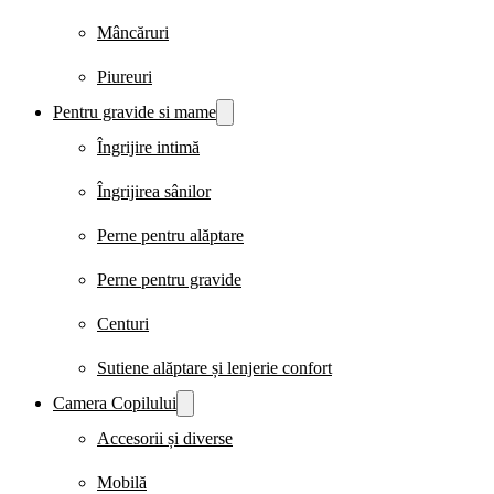
Mâncăruri
Piureuri
Pentru gravide si mame
Îngrijire intimă
Îngrijirea sânilor
Perne pentru alăptare
Perne pentru gravide
Centuri
Sutiene alăptare și lenjerie confort
Camera Copilului
Accesorii și diverse
Mobilă