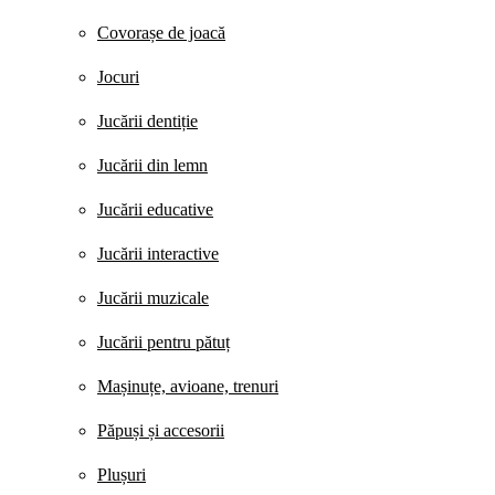
Covorașe de joacă
Jocuri
Jucării dentiție
Jucării din lemn
Jucării educative
Jucării interactive
Jucării muzicale
Jucării pentru pătuț
Mașinuțe, avioane, trenuri
Păpuși și accesorii
Plușuri