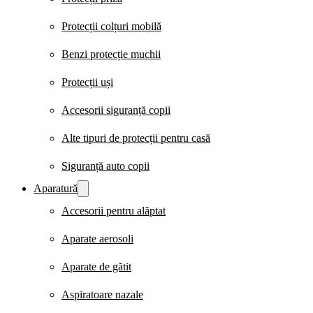
Protecții colțuri mobilă
Benzi protecție muchii
Protecții uși
Accesorii siguranță copii
Alte tipuri de protecții pentru casă
Siguranță auto copii
Aparatură
Accesorii pentru alăptat
Aparate aerosoli
Aparate de gătit
Aspiratoare nazale