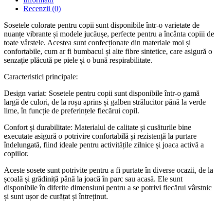
Recenzii (0)
Sosetele colorate pentru copii sunt disponibile într-o varietate de
nuanțe vibrante și modele jucăușe, perfecte pentru a încânta copiii de
toate vârstele. Acestea sunt confecționate din materiale moi și
confortabile, cum ar fi bumbacul și alte fibre sintetice, care asigură o
senzație plăcută pe piele și o bună respirabilitate.
Caracteristici principale:
Design variat: Sosetele pentru copii sunt disponibile într-o gamă
largă de culori, de la roșu aprins și galben strălucitor până la verde
lime, în funcție de preferințele fiecărui copil.
Confort și durabilitate: Materialul de calitate și cusăturile bine
executate asigură o potrivire confortabilă și rezistență la purtare
îndelungată, fiind ideale pentru activitățile zilnice și joaca activă a
copiilor.
Aceste sosete sunt potrivite pentru a fi purtate în diverse ocazii, de la
școală și grădiniță până la joacă în parc sau acasă. Ele sunt
disponibile în diferite dimensiuni pentru a se potrivi fiecărui vârstnic
și sunt ușor de curățat și întreținut.