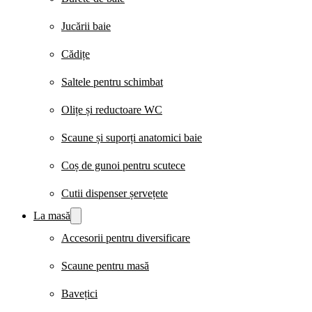
Jucării baie
Cădițe
Saltele pentru schimbat
Olițe și reductoare WC
Scaune și suporți anatomici baie
Coș de gunoi pentru scutece
Cutii dispenser șervețete
La masă
Accesorii pentru diversificare
Scaune pentru masă
Bavețici