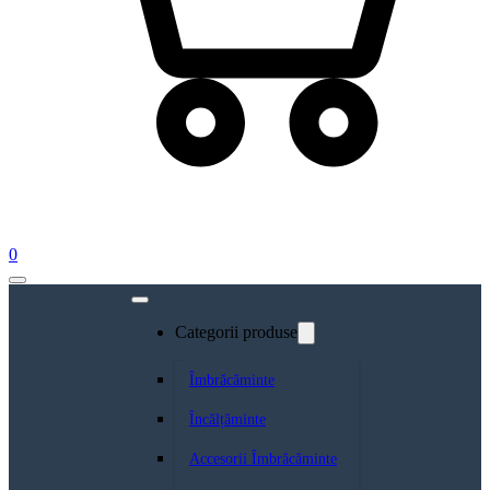
0
Categorii produse
Îmbrăcăminte
Încălțăminte
Accesorii Îmbrăcăminte