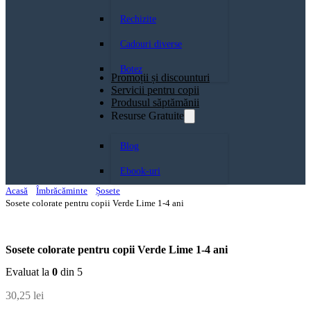
Rechizite
Cadouri diverse
Botez
Promoții și discounturi
Servicii pentru copii
Produsul săptămănii
Resurse Gratuite
Blog
Ebook-uri
Acasă
Îmbrăcăminte
Șosete
Sosete colorate pentru copii Verde Lime 1-4 ani
Sosete colorate pentru copii Verde Lime 1-4 ani
Evaluat la
0
din 5
30,25
lei