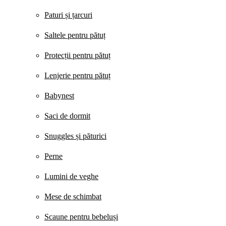
Paturi și țarcuri
Saltele pentru pătuț
Protecții pentru pătuț
Lenjerie pentru pătuț
Babynest
Saci de dormit
Snuggles și păturici
Perne
Lumini de veghe
Mese de schimbat
Scaune pentru bebeluși