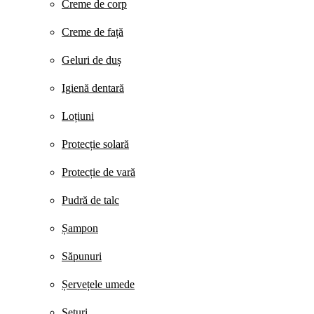
Creme de corp
Creme de față
Geluri de duș
Igienă dentară
Loțiuni
Protecție solară
Protecție de vară
Pudră de talc
Șampon
Săpunuri
Șervețele umede
Seturi