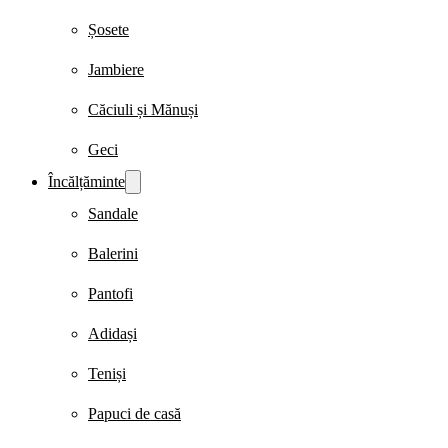
Șosete
Jambiere
Căciuli și Mănuși
Geci
Încălțăminte
Sandale
Balerini
Pantofi
Adidași
Teniși
Papuci de casă