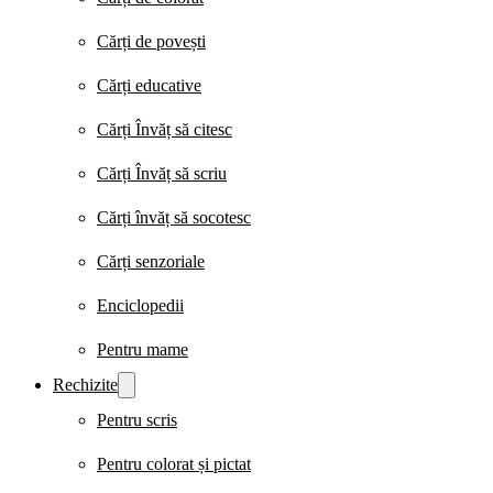
Cărți de povești
Cărți educative
Cărți Învăț să citesc
Cărți Învăț să scriu
Cărți învăț să socotesc
Cărți senzoriale
Enciclopedii
Pentru mame
Rechizite
Pentru scris
Pentru colorat și pictat