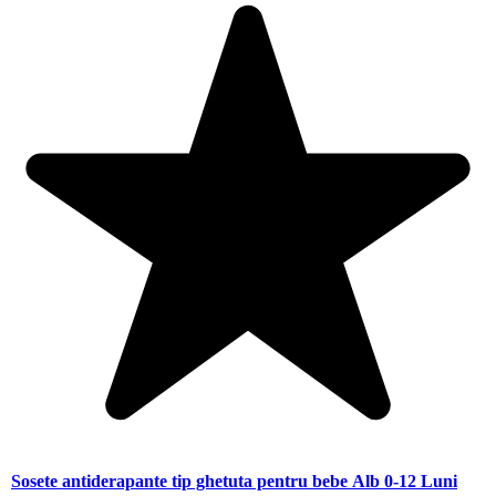
Sosete antiderapante tip ghetuta pentru bebe Alb 0-12 Luni