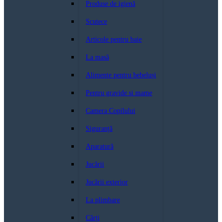
Produse de igienă
Scutece
Articole pentru baie
La masă
Alimente pentru bebeluși
Pentru gravide si mame
Camera Copilului
Siguranță
Aparatură
Jucării
Jucării exterior
La plimbare
Cărți