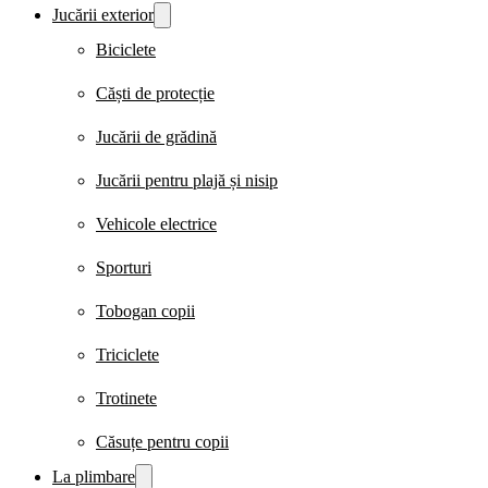
Jucării exterior
Biciclete
Căști de protecție
Jucării de grădină
Jucării pentru plajă și nisip
Vehicole electrice
Sporturi
Tobogan copii
Triciclete
Trotinete
Căsuțe pentru copii
La plimbare