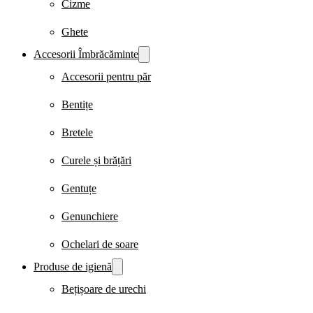
Cizme
Ghete
Accesorii Îmbrăcăminte
Accesorii pentru păr
Bentițe
Bretele
Curele și brățări
Gentuțe
Genunchiere
Ochelari de soare
Produse de igienă
Bețișoare de urechi