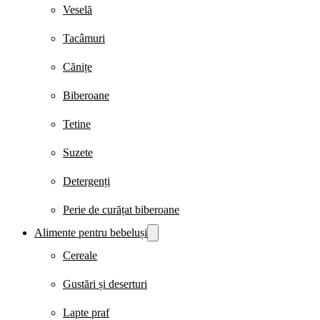
Veselă
Tacâmuri
Cănițe
Biberoane
Tetine
Suzete
Detergenți
Perie de curățat biberoane
Alimente pentru bebeluși
Cereale
Gustări și deserturi
Lapte praf