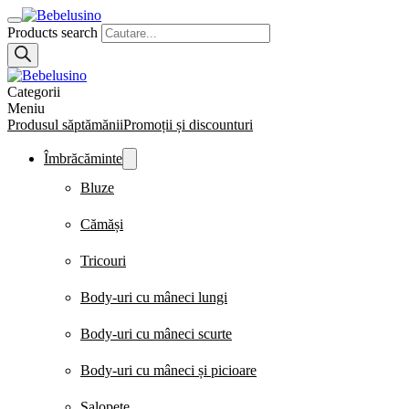
Products search
Categorii
Meniu
Produsul săptămănii
Promoții și discounturi
Îmbrăcăminte
Bluze
Cămăși
Tricouri
Body-uri cu mâneci lungi
Body-uri cu mâneci scurte
Body-uri cu mâneci și picioare
Salopete