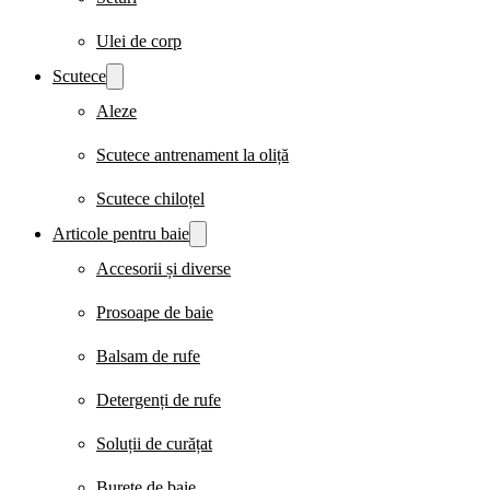
Ulei de corp
Scutece
Aleze
Scutece antrenament la oliță
Scutece chiloțel
Articole pentru baie
Accesorii și diverse
Prosoape de baie
Balsam de rufe
Detergenți de rufe
Soluții de curățat
Burete de baie