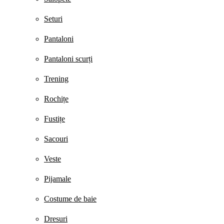
Seturi
Pantaloni
Pantaloni scurți
Trening
Rochițe
Fustițe
Sacouri
Veste
Pijamale
Costume de baie
Dresuri