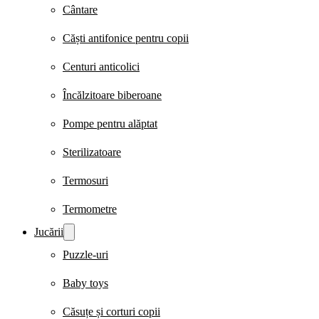
Cântare
Căști antifonice pentru copii
Centuri anticolici
Încălzitoare biberoane
Pompe pentru alăptat
Sterilizatoare
Termosuri
Termometre
Jucării
Puzzle-uri
Baby toys
Căsuțe și corturi copii