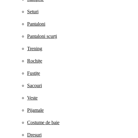
Seturi
Pantaloni
Pantaloni scurți
Trening
Rochițe
Fustițe
Sacouri
Veste
Pijamale
Costume de baie
Dresuri