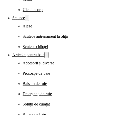
Ulei de corp
Scutece
Aleze
Scutece antrenament la oliță
Scutece chiloțel
Articole pentru baie
Accesorii și diverse
Prosoape de baie
Balsam de rufe
Detergenți de rufe
Soluții de curățat
Burete de baie