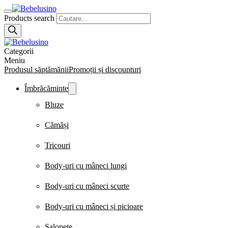
Products search
Categorii
Meniu
Produsul săptămănii
Promoții și discounturi
Îmbrăcăminte
Bluze
Cămăși
Tricouri
Body-uri cu mâneci lungi
Body-uri cu mâneci scurte
Body-uri cu mâneci și picioare
Salopete