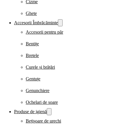
Cizme
Ghete
Accesorii Îmbrăcăminte
Accesorii pentru păr
Bentițe
Bretele
Curele și brățări
Gentuțe
Genunchiere
Ochelari de soare
Produse de igienă
Bețișoare de urechi