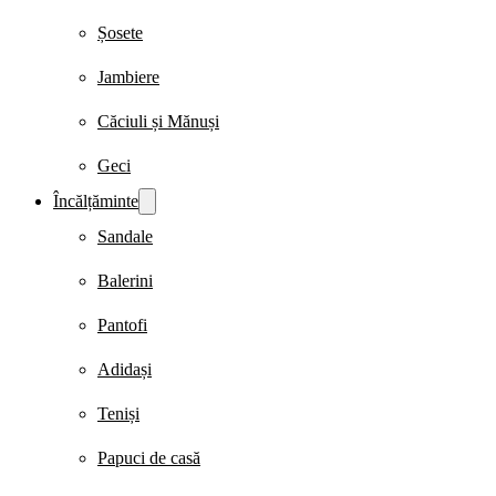
Șosete
Jambiere
Căciuli și Mănuși
Geci
Încălțăminte
Sandale
Balerini
Pantofi
Adidași
Teniși
Papuci de casă