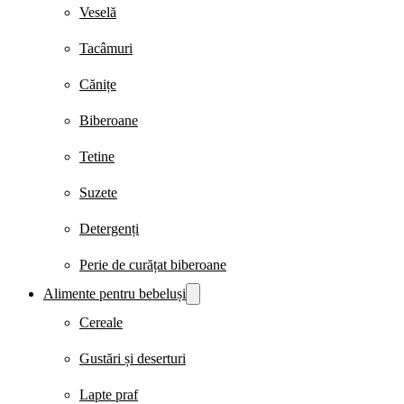
Veselă
Tacâmuri
Cănițe
Biberoane
Tetine
Suzete
Detergenți
Perie de curățat biberoane
Alimente pentru bebeluși
Cereale
Gustări și deserturi
Lapte praf