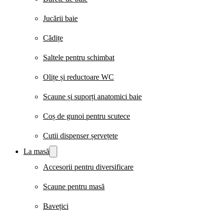
Jucării baie
Cădițe
Saltele pentru schimbat
Olițe și reductoare WC
Scaune și suporți anatomici baie
Coș de gunoi pentru scutece
Cutii dispenser șervețete
La masă
Accesorii pentru diversificare
Scaune pentru masă
Bavețici