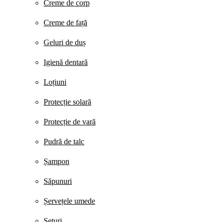
Creme de corp
Creme de față
Geluri de duș
Igienă dentară
Loțiuni
Protecție solară
Protecție de vară
Pudră de talc
Șampon
Săpunuri
Șervețele umede
Seturi