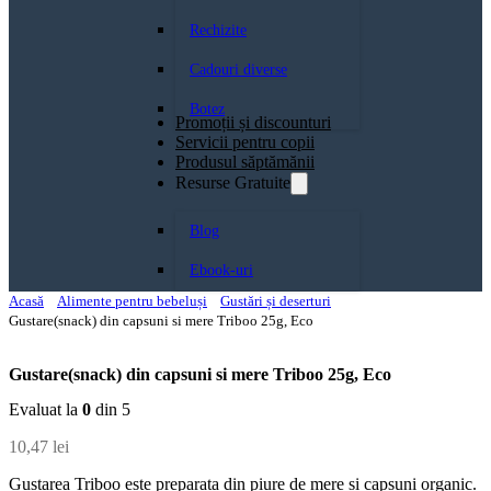
Rechizite
Cadouri diverse
Botez
Promoții și discounturi
Servicii pentru copii
Produsul săptămănii
Resurse Gratuite
Blog
Ebook-uri
Acasă
Alimente pentru bebeluși
Gustări și deserturi
Gustare(snack) din capsuni si mere Triboo 25g, Eco
Gustare(snack) din capsuni si mere Triboo 25g, Eco
Evaluat la
0
din 5
10,47
lei
Gustarea Triboo este preparata din piure de mere si capsuni organic.