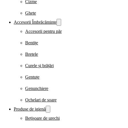
Cizme
Ghete
Accesorii Îmbrăcăminte
Accesorii pentru păr
Bentițe
Bretele
Curele și brățări
Gentuțe
Genunchiere
Ochelari de soare
Produse de igienă
Bețișoare de urechi