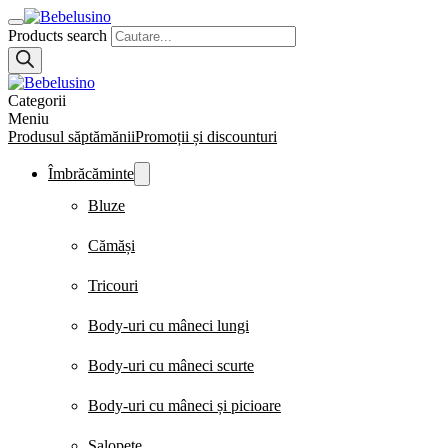
Products search
Categorii
Meniu
Produsul săptămănii
Promoții și discounturi
Îmbrăcăminte
Bluze
Cămăși
Tricouri
Body-uri cu mâneci lungi
Body-uri cu mâneci scurte
Body-uri cu mâneci și picioare
Salopete