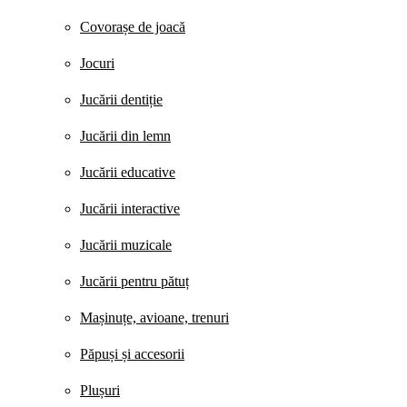
Covorașe de joacă
Jocuri
Jucării dentiție
Jucării din lemn
Jucării educative
Jucării interactive
Jucării muzicale
Jucării pentru pătuț
Mașinuțe, avioane, trenuri
Păpuși și accesorii
Plușuri