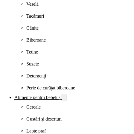
Veselă
Tacâmuri
Cănițe
Biberoane
Tetine
Suzete
Detergenți
Perie de curățat biberoane
Alimente pentru bebeluși
Cereale
Gustări și deserturi
Lapte praf