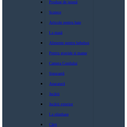
Produse de igienă
Scutece
Articole pentru baie
La masă
Alimente pentru bebeluși
Pentru gravide si mame
Camera Copilului
Siguranță
Aparatură
Jucării
Jucării exterior
La plimbare
Cărți