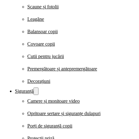
Scaune și fotolii
Leagăne
Balansoar copii
Covoare copii
Cutii pentru jucării
Premergătoare și antepremergătoare
Decorațiuni
Siguranță
Camere și monitoare video
Opritoare sertare și siguranțe dulapuri
Porți de siguranță copii
Protecții priză