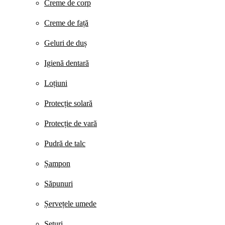
Creme de corp
Creme de față
Geluri de duș
Igienă dentară
Loțiuni
Protecție solară
Protecție de vară
Pudră de talc
Șampon
Săpunuri
Șervețele umede
Seturi