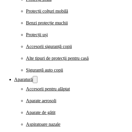
Protecții colțuri mobilă
Benzi protecție muchii
Protecții uși
Accesorii siguranță copii
Alte tipuri de protecții pentru casă
Siguranță auto copii
Aparatură
Accesorii pentru alăptat
Aparate aerosoli
Aparate de gătit
Aspiratoare nazale