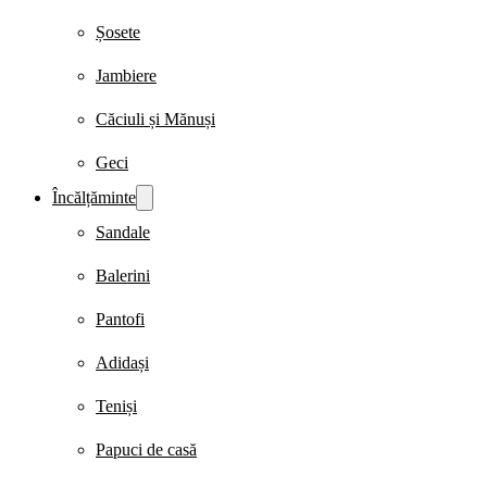
Șosete
Jambiere
Căciuli și Mănuși
Geci
Încălțăminte
Sandale
Balerini
Pantofi
Adidași
Teniși
Papuci de casă