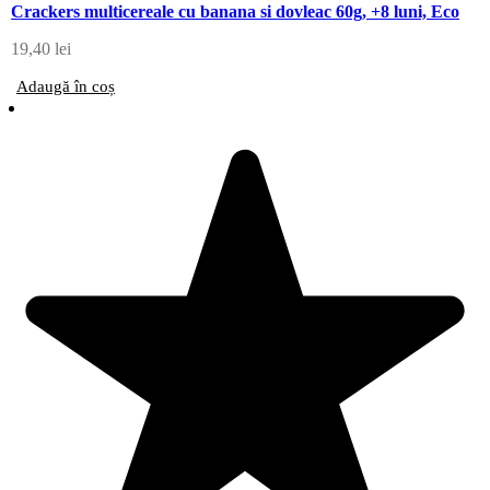
Crackers multicereale cu banana si dovleac 60g, +8 luni, Eco
19,40
lei
Adaugă în coș