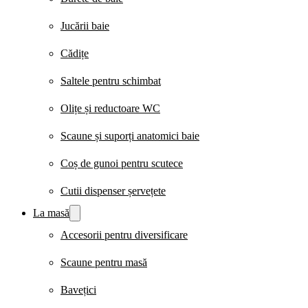
Jucării baie
Cădițe
Saltele pentru schimbat
Olițe și reductoare WC
Scaune și suporți anatomici baie
Coș de gunoi pentru scutece
Cutii dispenser șervețete
La masă
Accesorii pentru diversificare
Scaune pentru masă
Bavețici