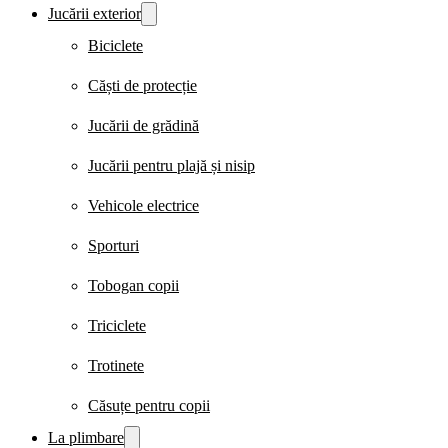
Jucării exterior
Biciclete
Căști de protecție
Jucării de grădină
Jucării pentru plajă și nisip
Vehicole electrice
Sporturi
Tobogan copii
Triciclete
Trotinete
Căsuțe pentru copii
La plimbare