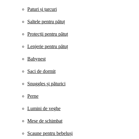
Paturi și țarcuri
Saltele pentru pătuț
Protecții pentru pătuț
Lenjerie pentru pătuț
Babynest
Saci de dormit
Snuggles și păturici
Perne
Lumini de veghe
Mese de schimbat
Scaune pentru bebeluși