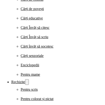
Cărți de povești
Cărți educative
Cărți Învăț să citesc
Cărți Învăț să scriu
Cărți învăț să socotesc
Cărți senzoriale
Enciclopedii
Pentru mame
Rechizite
Pentru scris
Pentru colorat și pictat