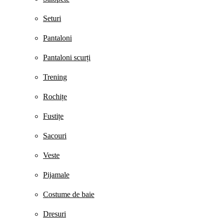
Seturi
Pantaloni
Pantaloni scurți
Trening
Rochițe
Fustițe
Sacouri
Veste
Pijamale
Costume de baie
Dresuri