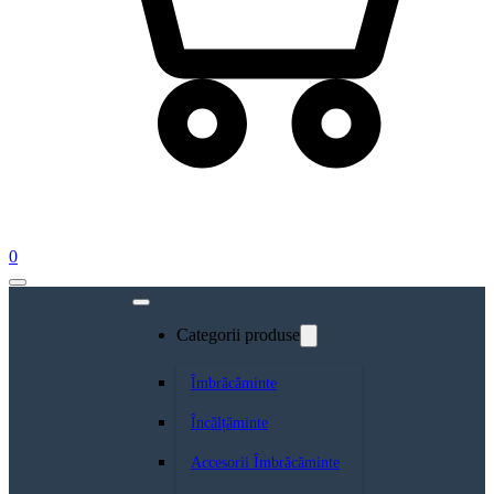
0
Categorii produse
Îmbrăcăminte
Încălțăminte
Accesorii Îmbrăcăminte