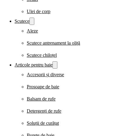
Ulei de corp
Scutece
Aleze
Scutece antrenament la oliță
Scutece chiloțel
Articole pentru baie
Accesorii și diverse
Prosoape de baie
Balsam de rufe
Detergenți de rufe
Soluții de curățat
Burete de baie