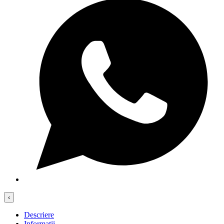
‹
Descriere
Informații