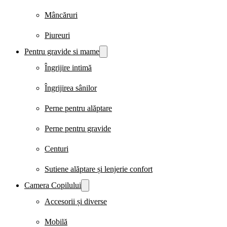
Mâncăruri
Piureuri
Pentru gravide si mame
Îngrijire intimă
Îngrijirea sânilor
Perne pentru alăptare
Perne pentru gravide
Centuri
Sutiene alăptare și lenjerie confort
Camera Copilului
Accesorii și diverse
Mobilă