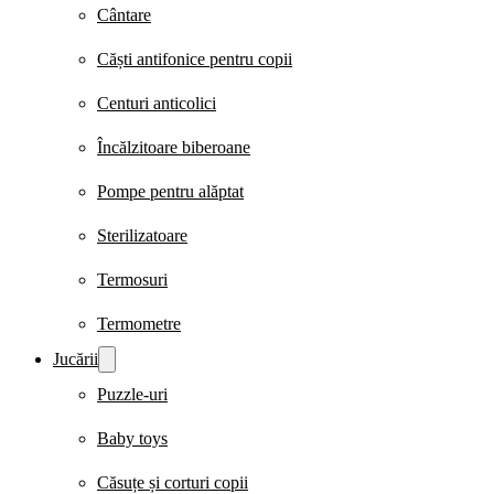
Cântare
Căști antifonice pentru copii
Centuri anticolici
Încălzitoare biberoane
Pompe pentru alăptat
Sterilizatoare
Termosuri
Termometre
Jucării
Puzzle-uri
Baby toys
Căsuțe și corturi copii