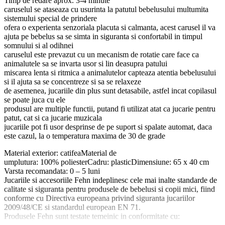
Timp de redare aprox. 3-4 minute
caruselul se ataseaza cu usurinta la patutul bebelusului multumita
sistemului special de prindere
ofera o experienta senzoriala placuta si calmanta, acest carusel il va
ajuta pe bebelus sa se simta in siguranta si confortabil in timpul
somnului si al odihnei
caruselul este prevazut cu un mecanism de rotatie care face ca
animalutele sa se invarta usor si lin deasupra patului
miscarea lenta si ritmica a animalutelor capteaza atentia bebelusului
si il ajuta sa se concentreze si sa se relaxeze
de asemenea, jucariile din plus sunt detasabile, astfel incat copilasul
se poate juca cu ele
produsul are multiple functii, putand fi utilizat atat ca jucarie pentru
patut, cat si ca jucarie muzicala
jucariile pot fi usor desprinse de pe suport si spalate automat, daca
este cazul, la o temperatura maxima de 30 de grade
Material exterior: catifeaMaterial de
umplutura: 100% poliesterCadru: plasticDimensiune: 65 x 40 cm
Varsta recomandata: 0 – 5 luni
Jucariile si accesoriile Fehn indeplinesc cele mai inalte standarde de
calitate si siguranta pentru produsele de bebelusi si copii mici, fiind
conforme cu Directiva europeana privind siguranta jucariilor
2009/48/CE si standardul european EN 71.
Produsele Fehn sunt testate temeinic in conformitate cu: