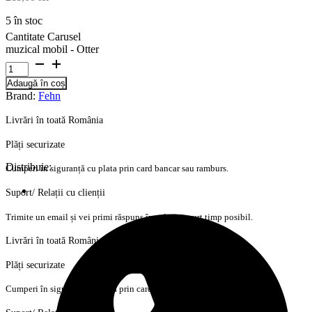
5 în stoc
Cantitate Carusel
muzical mobil - Otter
Adaugă în coș
Brand:
Fehn
Livrări în toată România
Plăți securizate
Distribuie:
Cumperi în siguranță cu plata prin card bancar sau ramburs.
Suport/ Relații cu clienții
Trimite un email și vei primi răspuns în cel mai scurt timp posibil.
Livrări în toată România
Plăți securizate
Cumperi în siguranță cu plata prin card bancar sau ramburs.