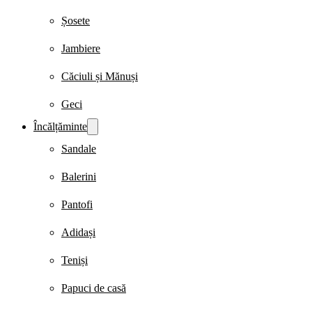
Șosete
Jambiere
Căciuli și Mănuși
Geci
Încălțăminte
Sandale
Balerini
Pantofi
Adidași
Teniși
Papuci de casă