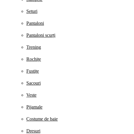
Seturi
Pantaloni
Pantaloni scurți
Trening
Rochițe
Fustițe
Sacouri
Veste
Pijamale
Costume de baie
Dresuri