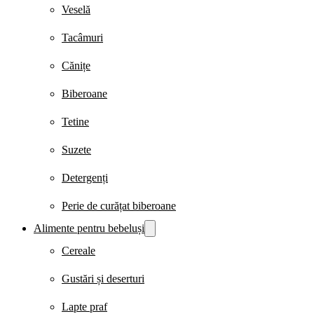
Veselă
Tacâmuri
Cănițe
Biberoane
Tetine
Suzete
Detergenți
Perie de curățat biberoane
Alimente pentru bebeluși
Cereale
Gustări și deserturi
Lapte praf