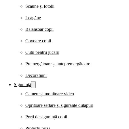
Scaune și fotolii
Leagăne
Balansoar copii
Covoare copii
Cutii pentru jucării
Premergătoare și antepremergătoare
Decorațiuni
Siguranță
Camere și monitoare video
Opritoare sertare și siguranțe dulapuri
Porți de siguranță copii
Protecții priză