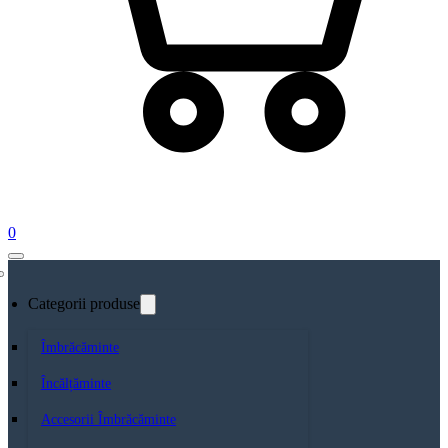
0
Categorii produse
Îmbrăcăminte
Încălțăminte
Accesorii Îmbrăcăminte