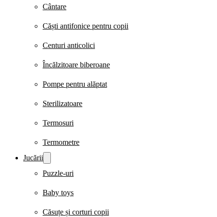
Cântare
Căști antifonice pentru copii
Centuri anticolici
Încălzitoare biberoane
Pompe pentru alăptat
Sterilizatoare
Termosuri
Termometre
Jucării
Puzzle-uri
Baby toys
Căsuțe și corturi copii