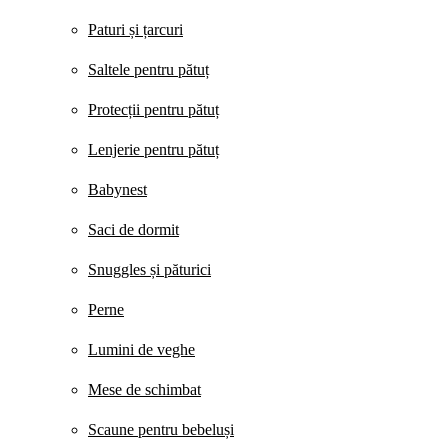
Paturi și țarcuri
Saltele pentru pătuț
Protecții pentru pătuț
Lenjerie pentru pătuț
Babynest
Saci de dormit
Snuggles și păturici
Perne
Lumini de veghe
Mese de schimbat
Scaune pentru bebeluși