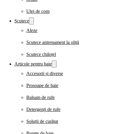
Ulei de corp
Scutece
Aleze
Scutece antrenament la oliță
Scutece chiloțel
Articole pentru baie
Accesorii și diverse
Prosoape de baie
Balsam de rufe
Detergenți de rufe
Soluții de curățat
Burete de baie