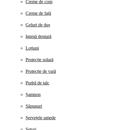
Creme de corp
Creme de față
Geluri de duș
Igienă dentară
Loțiuni
Protecție solară
Protecție de vară
Pudră de talc
Șampon
Săpunuri
Șervețele umede
Seturi