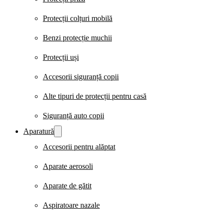
Protecții colțuri mobilă
Benzi protecție muchii
Protecții uși
Accesorii siguranță copii
Alte tipuri de protecții pentru casă
Siguranță auto copii
Aparatură
Accesorii pentru alăptat
Aparate aerosoli
Aparate de gătit
Aspiratoare nazale