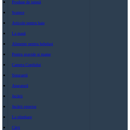
Produse de igienă
Scutece
Articole pentru baie
La masă
Alimente pentru bebeluși
Pentru gravide si mame
Camera Copilului
Siguranță
Aparatură
Jucării
Jucării exterior
La plimbare
Cărți