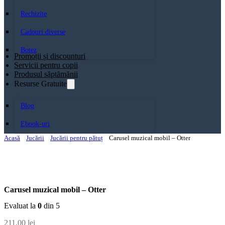
Rechizite
Cadouri diverse
Botez
Promoții și discounturi
Servicii pentru copii
Produsul săptămănii
Resurse Gratuite
Blog
Ebook-uri
Acasă
Jucării
Jucării pentru pătuț
Carusel muzical mobil – Otter
Carusel muzical mobil – Otter
Evaluat la
0
din 5
211,00
lei