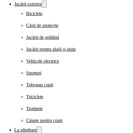
Jucării exterior
Biciclete
Căști de protecție
Jucării de grădină
Jucării pentru plajă și nisip
Vehicole electrice
Sporturi
Tobogan copii
Triciclete
Trotinete
Căsuțe pentru copii
La plimbare