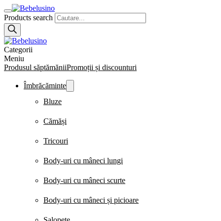
Products search
Categorii
Meniu
Produsul săptămănii
Promoții și discounturi
Îmbrăcăminte
Bluze
Cămăși
Tricouri
Body-uri cu mâneci lungi
Body-uri cu mâneci scurte
Body-uri cu mâneci și picioare
Salopete