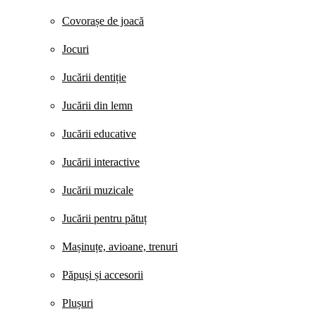
Covorașe de joacă
Jocuri
Jucării dentiție
Jucării din lemn
Jucării educative
Jucării interactive
Jucării muzicale
Jucării pentru pătuț
Mașinuțe, avioane, trenuri
Păpuși și accesorii
Plușuri