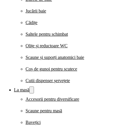
Jucării baie
Cădițe
Saltele pentru schimbat
Olițe și reductoare WC
Scaune și suporți anatomici baie
Coș de gunoi pentru scutece
Cutii dispenser șervețete
La masă
Accesorii pentru diversificare
Scaune pentru masă
Bavețici