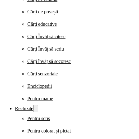
Cărți de povești
Cărți educative
Cărți Învăț să citesc
Cărți Învăț să scriu
Cărți învăț să socotesc
Cărți senzoriale
Enciclopedii
Pentru mame
Rechizite
Pentru scris
Pentru colorat și pictat