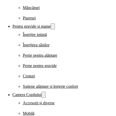
Mâncăruri
Piureuri
Pentru gravide si mame
Îngrijire intimă
Îngrijirea sânilor
Perne pentru alăptare
Perne pentru gravide
Centuri
Sutiene alăptare și lenjerie confort
Camera Copilului
Accesorii și diverse
Mobilă