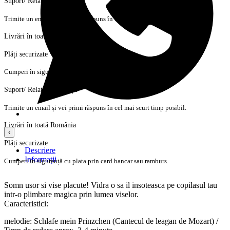
Suport/ Relații cu clienții
Trimite un email și vei primi răspuns în cel mai scurt timp posibil.
Livrări în toată România
Plăți securizate
Cumperi în siguranță cu plata prin card bancar sau ramburs.
Suport/ Relații cu clienții
Trimite un email și vei primi răspuns în cel mai scurt timp posibil.
Livrări în toată România
‹
Plăți securizate
Descriere
Informații
Cumperi în siguranță cu plata prin card bancar sau ramburs.
Somn usor si vise placute! Vidra o sa il insoteasca pe copilasul tau
intr-o plimbare magica prin lumea viselor.
Caracteristici:
melodie: Schlafe mein Prinzchen (Cantecul de leagan de Mozart) /