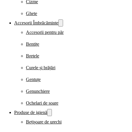
Cizme
Ghete
Accesorii Îmbrăcăminte
Accesorii pentru păr
Bentițe
Bretele
Curele și brățări
Gentuțe
Genunchiere
Ochelari de soare
Produse de igienă
Bețișoare de urechi